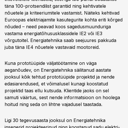
täna 100-protsendilist garantiid ning kehtivatele
nõuetele ja kriteeriumitele vastamist. Näiteks kehtivad
Euroopas elektriajamite kasutegurite kohta eriti kõrged
nõuded – need peavad koos sagedusmuunduriga
vastama energiatõhususklassidele IE2 või IE3
võrgutoitel. Energiatehnika saab seejuures pakkuda
juba täna IE4 nõuetele vastavaid mootoreid.
Kuna prototüüpide väljatöötamine on väga
aeganõudev, on Energiatehnika säilitanud aastate
jooksul kõik tehtud prototüüpide projektid ja nende
edasiarendused, et võimalusel kunagi koostatud
projektid taas ellu kutsuda. Klientide jaoks on sel
samuti väärtus, sest nende informatsioon on hoolega
hoitud ning seda on lihtne vajadusel taastada.
Ligi 30 tegevusaasta jooksul on Energiatehnika
insenerid projekteerinud ning koostanud sadu elektri-