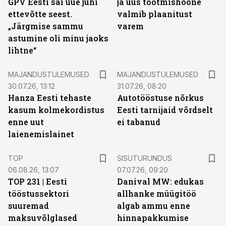
GPV Eesti sai uue juhi
ja uus tootmishoone
ettevõtte seest.
valmib plaanitust
„Järgmise sammu
varem
astumine oli minu jaoks
lihtne“
MAJANDUSTULEMUSED
MAJANDUSTULEMUSED
30.07.26, 13:12
31.07.26, 08:20
Hanza Eesti tehaste
Autotööstuse nõrkus
kasum kolmekordistus
Eesti tarnijaid võrdselt
enne uut
ei tabanud
laienemislainet
ST
TOP
SISUTURUNDUS
06.08.26, 13:07
07.07.26, 09:20
TOP 231 | Eesti
Danival MW: edukas
tööstussektori
allhanke müügitöö
suuremad
algab ammu enne
maksuvõlglased
hinnapakkumise