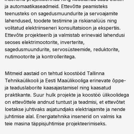
ja automaatikaseadmeid. Ettevõtte peamisteks
teenusteks on sagedusmuundurite ja servoajamite
lahendused, toodete testimine ja riskianalüüs ning
volitatud elektriinseneri konsultatsioon ja ekspertiis.
Ettevõte projekteerib ja valmistab erinevaid lahendusi
seoses elektrimootorite, inverterite,
sagedusmuundurite, servosüsteemide, reduktorite,
nutimootorite ja kontrolleritega.
Mitmeid aastaid on tehtud koostööd Tallinna
Tehnikaülikooli ja Eesti Maaülikooliga erinevate õppe-
ja teaduslaborite kaasajastamisel ning kaasatud
praktikante. Suur hulk projekte ja koostöö ülikoolidega
on ettevõttele andnud tuntust ja teadmisi, et ettevõtet
loetakse juhtivaks asjatundjaks elektriajamite ja nende
juhtimise alal. Energiatehnika insenerid on valmis ka
teie masina täppisjuhtimise projekteerimiseks.