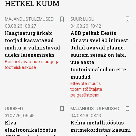
HETKEL KUUM
MAJANDUSTULEMUSED
SUUR LUGU
03.08.26, 08:27
04.08.26, 10:42
Haagiseturg ärkab:
ABB palkab Eestis
tootjad kasvatavad
tänavu veel 90 inimest.
mahtu ja valmistuvad
Juhid avavad plaane:
uueks laienemiseks
suurem seisak on läbi,
Bestnet avab uue müügi- ja
uue aasta
tootmiskeskuse
tootmismahud on ette
müüdud
Ettevõte muutis
tootmistöötajate
palgasüsteemi
UUDISED
MAJANDUSTULEMUSED
31.07.26, 09:45
04.08.26, 08:13
Elva
Kehra metallitööstus
elektroonikatööstus
mitmekordistas kasumi