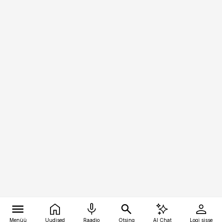
Menüü
Uudised
Raadio
Otsing
AI Chat
Logi sisse