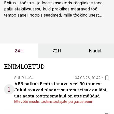
Ehitus-, tööstus- ja logistikasektoris räägitakse täna
palju efektiivsusest, kuid praktikas määravad töö
tempo sageli hoopis seadmed, mille töökindlusest
sõltub kogu objekti või tootmise sujuvus. Kui tõstuk
seisab, töö katkeb või masin ei vasta töötingimustele,
ei tähenda see ettevõtte jaoks ainult tehnilist
probleemi, vaid otsest rahalist kulu, venivaid tähtaegu
ja suuremaid riske tööohutusele.
24H
72H
Nädal
ENIMLOETUD
SUUR LUGU
04.08.26, 10:42
ABB palkab Eestis tänavu veel 90 inimest.
1
Juhid avavad plaane: suurem seisak on läbi,
uue aasta tootmismahud on ette müüdud
Ettevõte muutis tootmistöötajate palgasüsteemi