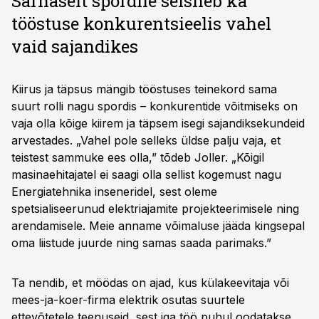
Sarnaselt spordile seisneb ka
tööstuse konkurentsieelis vahel
vaid sajandikes
Kiirus ja täpsus mängib tööstuses teinekord sama
suurt rolli nagu spordis – konkurentide võitmiseks on
vaja olla kõige kiirem ja täpsem isegi sajandiksekundeid
arvestades. „Vahel pole selleks üldse palju vaja, et
teistest sammuke ees olla,” tõdeb Joller. „Kõigil
masinaehitajatel ei saagi olla sellist kogemust nagu
Energiatehnika inseneridel, sest oleme
spetsialiseerunud elektriajamite projekteerimisele ning
arendamisele. Meie anname võimaluse jääda kingsepal
oma liistude juurde ning samas saada parimaks.”
Ta nendib, et möödas on ajad, kus külakeevitaja või
mees-ja-koer-firma elektrik osutas suurtele
ettevõtetele teenuseid, sest iga töö puhul oodatakse