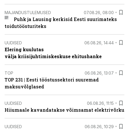
MAJANDUSTULEMUSED
07.08.26, 08:00
Puhk ja Lausing kerkisid Eesti suurimateks
toidutöösturiteks
UUDISED
06.08.26, 14:44
Elering kuulutas
välja kriisijuhtimiskeskuse ehitushanke
TOP
06.08.26, 13:07
TOP 231 | Eesti tööstussektori suuremad
maksuvõlglased
UUDISED
06.08.26, 11:15
Hiiumaale kavandatakse võimsamat elektrivõrku
UUDISED
06.08.26, 10:29