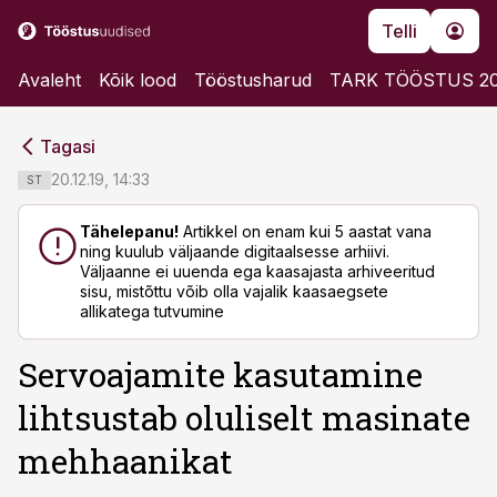
Telli
Avaleht
Kõik lood
Tööstusharud
TARK TÖÖSTUS 2
cebook
cebook
Tagasi
Twitter)
Twitter)
20.12.19, 14:33
ST
kedIn
kedIn
Tähelepanu!
Artikkel on enam kui 5 aastat vana
ning kuulub väljaande digitaalsesse arhiivi.
ail
ail
Väljaanne ei uuenda ega kaasajasta arhiveeritud
sisu, mistõttu võib olla vajalik kaasaegsete
k
k
allikatega tutvumine
Servoajamite kasutamine
lihtsustab oluliselt masinate
mehhaanikat