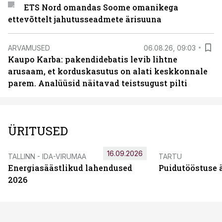
ETS Nord omandas Soome omanikega
ettevõttelt jahutusseadmete ärisuuna
ARVAMUSED
06.08.26, 09:03
Kaupo Karba: pakendidebatis levib lihtne
arusaam, et korduskasutus on alati keskkonnale
parem. Analüüsid näitavad teistsugust pilti
ÜRITUSED
16.09.2026
TALLINN - IDA-VIRUMAA
TARTU
Energiasäästlikud lahendused
Puidutööstuse 
2026