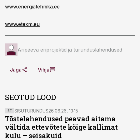
www.energiatehnika.ee
www.etexm.eu
Äripäeva eriprojektid ja turunduslahendused
Jaga
Vihja
SEOTUD LOOD
SISUTURUNDUS
26.06.26, 13:15
ST
Tõstelahendused peavad aitama
vältida ettevõtete kõige kallimat
kulu – seisakuid