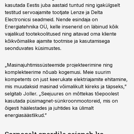
kasutada Eestis juba aastaid tuntud ning igakülgselt
testitud servoajamite tootjate Lenze ja Delta
Electronicsi seadmeid. Nende esindaja on
Energiatehnika OÜ, kelle insenerid on läbinud kõik
vajalikud tootekoolitused ning aitavad oma kliente
kõikvõimalike ajamite tootmise ja kasutamisega
seonduvates küsimustes.
„Masinajuhtimissüsteemide projekteerimine ning
komplekteerime nõuab kogemusi. Meie suurim
kompetents on just keerukate elektriajamite ehitamine,
mis muudaksid masinad võimalikult kiireks ja täpseks,”
selgitab Joller. „Seejuures on mõttekas tõepoolest
kasutada püsimagnet-sünkroonmootoreid, mis on
õigesti häälestades ja juhtides ka ülimalt
energiasäästlikud.”