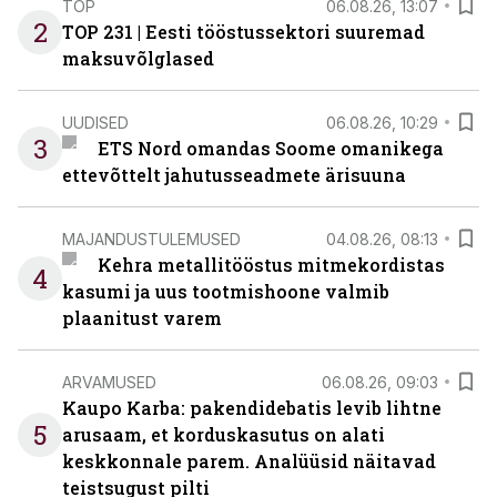
TOP
06.08.26, 13:07
2
TOP 231 | Eesti tööstussektori suuremad
maksuvõlglased
UUDISED
06.08.26, 10:29
3
ETS Nord omandas Soome omanikega
ettevõttelt jahutusseadmete ärisuuna
MAJANDUSTULEMUSED
04.08.26, 08:13
Kehra metallitööstus mitmekordistas
4
kasumi ja uus tootmishoone valmib
plaanitust varem
ARVAMUSED
06.08.26, 09:03
Kaupo Karba: pakendidebatis levib lihtne
5
arusaam, et korduskasutus on alati
keskkonnale parem. Analüüsid näitavad
teistsugust pilti