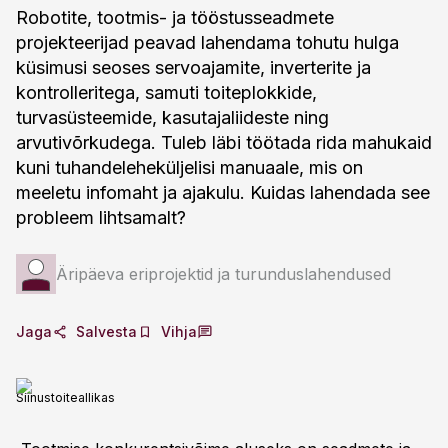
Robotite, tootmis- ja tööstusseadmete
projekteerijad peavad lahendama tohutu hulga
küsimusi seoses servoajamite, inverterite ja
kontrolleritega, samuti toiteplokkide,
turvasüsteemide, kasutajaliideste ning
arvutivõrkudega. Tuleb läbi töötada rida mahukaid
kuni tuhandeleheküljelisi manuaale, mis on
meeletu infomaht ja ajakulu. Kuidas lahendada see
probleem lihtsamalt?
Äripäeva eriprojektid ja turunduslahendused
Jaga
Salvesta
Vihja
Siinustoiteallikas