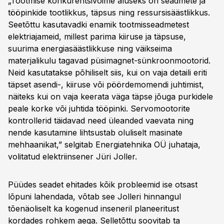
„Tootmise konkurentsivõime aluseks on seadmete ja
tööpinkide tootlikkus, täpsus ning ressursisäästlikkus.
Seetõttu kasutavadki enamik tootmisseadmetest
elektriajameid, millest parima kiiruse ja täpsuse,
suurima energiasäästlikkuse ning väikseima
materjalikulu tagavad püsimagnet-sünkroonmootorid.
Neid kasutatakse põhiliselt siis, kui on vaja detaili eriti
täpset asendi-, kiiruse või pöördemomendi juhtimist,
näiteks kui on vaja keerata väga täpse jõuga purkidele
peale korke või juhtida tööpinki. Servomootorite
kontrollerid täidavad need üleanded vaevata ning
nende kasutamine lihtsustab oluliselt masinate
mehhaanikat,” selgitab Energiatehnika OÜ juhataja,
volitatud elektriinsener Jüri Joller.
Püüdes seadet ehitades kõik probleemid ise otsast
lõpuni lahendada, võtab see Jolleri hinnangul
tõenäoliselt ka kogenud inseneril planeeritust
kordades rohkem aega. Selletõttu soovitab ta