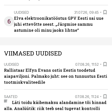
UUDISED
31.07.26, 09:45
Elva elektroonikatööstus GPV Eesti sai uue
6
juhi ettevõtte seest. „Järgmise sammu
astumine oli minu jaoks lihtne“
VIIMASED UUDISED
UUDISED
07.08.26, 11:52
Rallistaar Elfyn Evans ostis Eestis toodetud
aiapaviljoni. Palmako juht: see on tunnustus Eesti
tootmiskvaliteedile
SAATED
07.08.26, 11:24
Läti toidu käibemaksu alandamine tõi hinnad
alla. Analüütik: riik teeb seal tugevat kontrolli