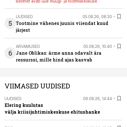
Bestnet avab uue müügi- ja tootmiskeskuse
UUDISED
05.08.26, 08:30
5
Tootmine vähenes juunis viiendat kuud
järjest
ARVAMUSED
05.08.26, 10:40
6
Jane Oblikas: ärme anna odavalt ära
ressurssi, mille hind ajas kasvab
VIIMASED UUDISED
UUDISED
06.08.26, 14:44
Elering kuulutas
välja kriisijuhtimiskeskuse ehitushanke