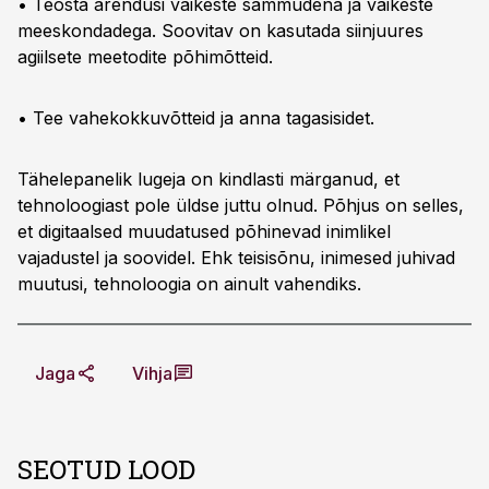
• Teosta arendusi väikeste sammudena ja väikeste
meeskondadega. Soovitav on kasutada siinjuures
agiilsete meetodite põhimõtteid.
• Tee vahekokkuvõtteid ja anna tagasisidet.
Tähelepanelik lugeja on kindlasti märganud, et
tehnoloogiast pole üldse juttu olnud. Põhjus on selles,
et digitaalsed muudatused põhinevad inimlikel
vajadustel ja soovidel. Ehk teisisõnu, inimesed juhivad
muutusi, tehnoloogia on ainult vahendiks.
Jaga
Vihja
SEOTUD LOOD