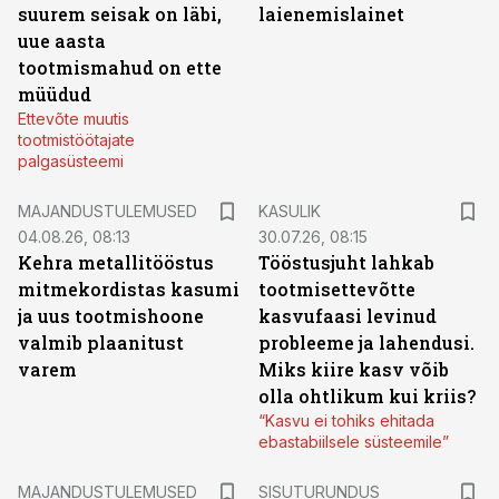
suurem seisak on läbi,
laienemislainet
uue aasta
tootmismahud on ette
müüdud
Ettevõte muutis
tootmistöötajate
palgasüsteemi
MAJANDUSTULEMUSED
KASULIK
04.08.26, 08:13
30.07.26, 08:15
Kehra metallitööstus
Tööstusjuht lahkab
mitmekordistas kasumi
tootmisettevõtte
ja uus tootmishoone
kasvufaasi levinud
valmib plaanitust
probleeme ja lahendusi.
varem
Miks kiire kasv võib
olla ohtlikum kui kriis?
“Kasvu ei tohiks ehitada
ebastabiilsele süsteemile”
ST
MAJANDUSTULEMUSED
SISUTURUNDUS