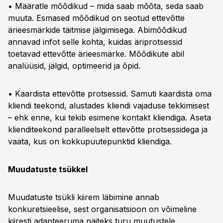
• Määratle mõõdikud – mida saab mõõta, seda saab
muuta. Esmased mõõdikud on seotud ettevõtte
ärieesmärkide täitmise jälgimisega. Abimõõdikud
annavad infot selle kohta, kuidas äriprotsessid
toetavad ettevõtte ärieesmärke. Mõõdikute abil
analüüsid, jälgid, optimeerid ja õpid.
• Kaardista ettevõtte protsessid. Samuti kaardista oma
kliendi teekond, alustades kliendi vajaduse tekkimisest
– ehk enne, kui tekib esimene kontakt kliendiga. Aseta
klienditeekond paralleelselt ettevõtte protsessidega ja
vaata, kus on kokkupuutepunktid kliendiga.
Muudatuste tsükkel
Muudatuste tsükli kiirem läbimine annab
konkuretsieelise, sest organisatsioon on võimeline
kiiresti adapteeruma näiteks turu muutustele.