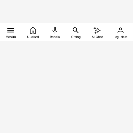
Menüü
Uudised
Raadio
Otsing
AI Chat
Logi sisse
Vana-Lõuna 39/1, 19094 Tallinn
(+372) 667 0111
toostusuudised@toostusuudised.ee
Telli
Reklaam
Firmast
Sisu kasutamisõigused
Ajakirjaniku
eetikakoodeks