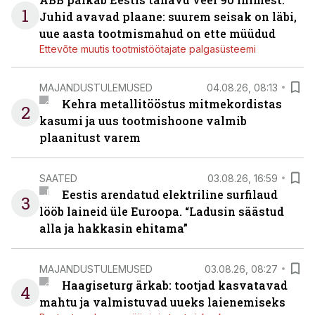
1
Juhid avavad plaane: suurem seisak on läbi,
uue aasta tootmismahud on ette müüdud
Ettevõte muutis tootmistöötajate palgasüsteemi
MAJANDUSTULEMUSED
04.08.26, 08:13
Kehra metallitööstus mitmekordistas
2
kasumi ja uus tootmishoone valmib
plaanitust varem
SAATED
03.08.26, 16:59
Eestis arendatud elektriline surfilaud
3
lööb laineid üle Euroopa. “Ladusin säästud
alla ja hakkasin ehitama”
MAJANDUSTULEMUSED
03.08.26, 08:27
Haagiseturg ärkab: tootjad kasvatavad
4
mahtu ja valmistuvad uueks laienemiseks