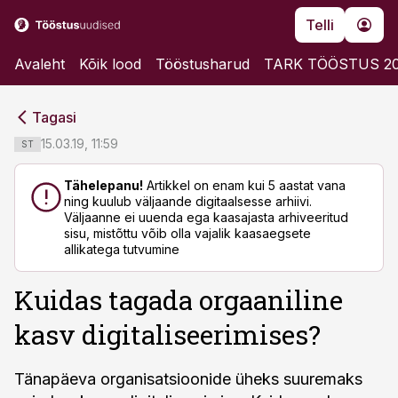
Telli
Avaleht
Kõik lood
Tööstusharud
TARK TÖÖSTUS 2
cebook
cebook
Tagasi
Twitter)
Twitter)
15.03.19, 11:59
ST
kedIn
kedIn
Tähelepanu!
Artikkel on enam kui 5 aastat vana
ning kuulub väljaande digitaalsesse arhiivi.
ail
ail
Väljaanne ei uuenda ega kaasajasta arhiveeritud
sisu, mistõttu võib olla vajalik kaasaegsete
k
k
allikatega tutvumine
Kuidas tagada orgaaniline
kasv digitaliseerimises?
Tänapäeva organisatsioonide üheks suuremaks