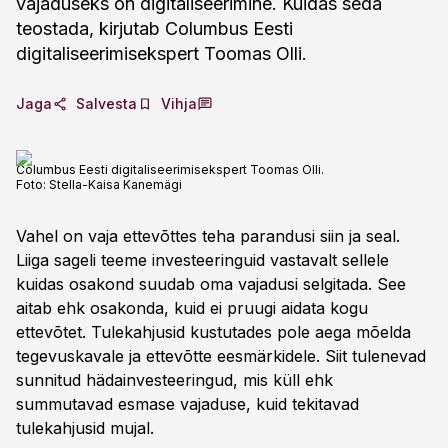
vajaduseks on digitaliseerimine. Kuidas seda
teostada, kirjutab Columbus Eesti
digitaliseerimisekspert Toomas Olli.
Jaga
Salvesta
Vihja
Columbus Eesti digitaliseerimisekspert Toomas Olli.
Foto:
Stella-Kaisa Kanemägi
Vahel on vaja ettevõttes teha parandusi siin ja seal.
Liiga sageli teeme investeeringuid vastavalt sellele
kuidas osakond suudab oma vajadusi selgitada. See
aitab ehk osakonda, kuid ei pruugi aidata kogu
ettevõtet. Tulekahjusid kustutades pole aega mõelda
tegevuskavale ja ettevõtte eesmärkidele. Siit tulenevad
sunnitud hädainvesteeringud, mis küll ehk
summutavad esmase vajaduse, kuid tekitavad
tulekahjusid mujal.