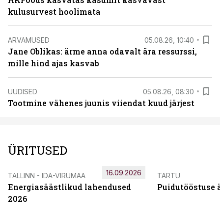
kulusurvest hoolimata
ARVAMUSED
05.08.26, 10:40
Jane Oblikas: ärme anna odavalt ära ressurssi,
mille hind ajas kasvab
UUDISED
05.08.26, 08:30
Tootmine vähenes juunis viiendat kuud järjest
ÜRITUSED
16.09.2026
TALLINN - IDA-VIRUMAA
TARTU
Energiasäästlikud lahendused
Puidutööstuse 
2026