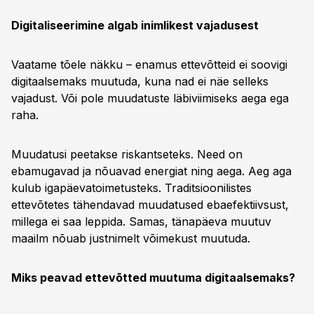
Digitaliseerimine algab inimlikest vajadusest
Vaatame tõele näkku – enamus ettevõtteid ei soovigi
digitaalsemaks muutuda, kuna nad ei näe selleks
vajadust. Või pole muudatuste läbiviimiseks aega ega
raha.
Muudatusi peetakse riskantseteks. Need on
ebamugavad ja nõuavad energiat ning aega. Aeg aga
kulub igapäevatoimetusteks. Traditsioonilistes
ettevõtetes tähendavad muudatused ebaefektiivsust,
millega ei saa leppida. Samas, tänapäeva muutuv
maailm nõuab justnimelt võimekust muutuda.
Miks peavad ettevõtted muutuma digitaalsemaks?