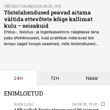
SISUTURUNDUS
26.06.26, 13:15
ST
Tõstelahendused peavad aitama
vältida ettevõtete kõige kallimat
kulu – seisakuid
Ehitus-, tööstus- ja logistikasektoris räägitakse täna
palju efektiivsusest, kuid praktikas määravad töö
tempo sageli hoopis seadmed, mille töökindlusest
sõltub kogu objekti või tootmise sujuvus. Kui tõstuk
seisab, töö katkeb või masin ei vasta töötingimustele,
ei tähenda see ettevõtte jaoks ainult tehnilist
probleemi, vaid otsest rahalist kulu, venivaid tähtaegu
ja suuremaid riske tööohutusele.
24H
72H
Nädal
ENIMLOETUD
SUUR LUGU
04.08.26, 10:42
ABB palkab Eestis tänavu veel 90 inimest.