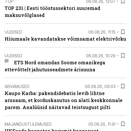
TOP
06.08.26, 13:07
TOP 231 | Eesti tööstussektori suuremad
maksuvõlglased
UUDISED
06.08.26, 11:15
Hiiumaale kavandatakse võimsamat elektrivõrku
UUDISED
06.08.26, 10:29
ETS Nord omandas Soome omanikega
ettevõttelt jahutusseadmete ärisuuna
ARVAMUSED
06.08.26, 09:03
Kaupo Karba: pakendidebatis levib lihtne
arusaam, et korduskasutus on alati keskkonnale
parem. Analüüsid näitavad teistsugust pilti
MAJANDUSTULEMUSED
05.08.26, 11:41
HKFoods kasvatas kasumit kasvavast