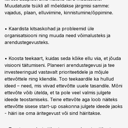
Muudatuste tsükli all mõeldakse järgmisi samme:
vajadus, plaan, elluviimine, kinnistumine/õppimine.
• Kaardista kitsaskohad ja probleemid üle
organisatsiooni ning muuda need võimalusteks ja
arendustegevusteks.
• Koosta teekaart, kuidas seda kõike ellu viia, et jõuda
visiooni täitumiseni. Planeeri arendustegevusi ja tee
investeeringuid vastavalt prioriteetidele ja mõjule
ettevõttele ning kliendile. Too teekaardile ka hullud
ideed – need, mis viivad ettevõtte uuele tasandile. Mõni
ettevõte võib ütelda, et ta pole veel valmis julgete
ideede teostamiseks. Teine ettevõte aga loob näiteks
ettevõtte sisese start-up osakonna julgete ideede jaoks
- häiri ise oma äritegevust või sind häiritakse.