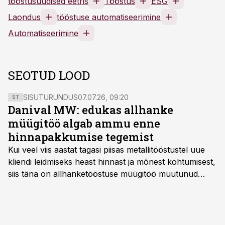
tööstusuudised eetris
Tööstus
ESG
Laondus
tööstuse automatiseerimine
Automatiseerimine
SEOTUD LOOD
SISUTURUNDUS
07.07.26, 09:20
ST
Danival MW: edukas allhanke
müügitöö algab ammu enne
hinnapakkumise tegemist
Kui veel viis aastat tagasi piisas metallitööstustel uue
kliendi leidmiseks heast hinnast ja mõnest kohtumisest,
siis täna on allhanketööstuse müügitöö muutunud
märksa pikemaks ja süsteemsemaks. Konkurents on
kasvanud, kliendid kaaluvad otsuseid põhjalikumalt
ning partnerit ei valita enam ainult tootmisvõimekuse
või hinnakirja järgi.