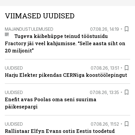
VIIMASED UUDISED
MAJANDUSTULEMUSED
07.08.26, 14:19
Tugeva käibehüppe teinud tööstusidu
Fractory jäi veel kahjumisse. “Selle aasta siht on
20 miljonit”
UUDISED
07.08.26, 13:51
Harju Elekter pikendas CERNiga koostöölepingut
UUDISED
07.08.26, 13:35
Enefit avas Poolas oma seni suurima
päikesepargi
UUDISED
07.08.26, 11:52
Rallistaar Elfyn Evans ostis Eestis toodetud