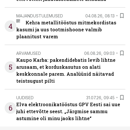
MAJANDUSTULEMUSED
04.08.26, 08:13
Kehra metallitööstus mitmekordistas
4
kasumi ja uus tootmishoone valmib
plaanitust varem
ARVAMUSED
06.08.26, 09:03
Kaupo Karba: pakendidebatis levib lihtne
5
arusaam, et korduskasutus on alati
keskkonnale parem. Analüüsid näitavad
teistsugust pilti
UUDISED
31.07.26, 09:45
Elva elektroonikatööstus GPV Eesti sai uue
6
juhi ettevõtte seest. „Järgmise sammu
astumine oli minu jaoks lihtne“