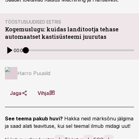
TÖÖSTUSUUDISED EETRIS
Kogemuslugu: kuidas landitootja tehase
automaatset kastisüsteemi juurutas
00:00
Harro Puusild
Jaga
Vihja
See teema pakub huvi?
Hakka neid märksõnu jälgima
ja saad alati teavituse, kui sel teemal ilmub midagi uut!