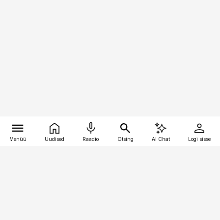
Menüü
Uudised
Raadio
Otsing
AI Chat
Logi sisse
Vana-Lõuna 39/1, 19094 Tallinn
(+372) 667 0111
toostusuudised@toostusuudised.ee