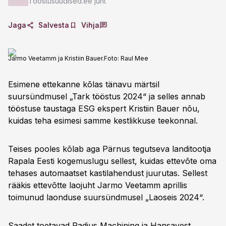
Tööstusuudised.ee juht
Jaga
Salvesta
Vihja
Jarmo Veetamm ja Kristiin Bauer.
Foto:
Raul Mee
Esimene ettekanne kõlas tänavu märtsil
suursündmusel „Tark tööstus 2024“ ja selles annab
tööstuse taustaga ESG ekspert Kristiin Bauer nõu,
kuidas teha esimesi samme kestlikkuse teekonnal.
Teises pooles kõlab aga Pärnus tegutseva landitootja
Rapala Eesti kogemuslugu sellest, kuidas ettevõte oma
tehases automaatset kastilahendust juurutas. Sellest
rääkis ettevõtte laojuht Jarmo Veetamm aprillis
toimunud laonduse suursündmusel „Laoseis 2024“.
Saadet toetavad Radius Machining ja Hansavest.