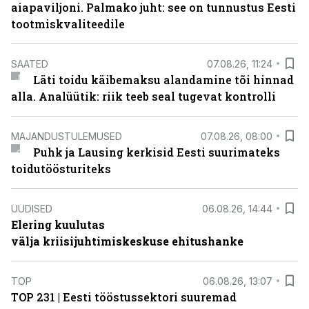
aiapaviljoni. Palmako juht: see on tunnustus Eesti
tootmiskvaliteedile
SAATED
07.08.26, 11:24
Läti toidu käibemaksu alandamine tõi hinnad
alla. Analüütik: riik teeb seal tugevat kontrolli
MAJANDUSTULEMUSED
07.08.26, 08:00
Puhk ja Lausing kerkisid Eesti suurimateks
toidutöösturiteks
UUDISED
06.08.26, 14:44
Elering kuulutas
välja kriisijuhtimiskeskuse ehitushanke
TOP
06.08.26, 13:07
TOP 231 | Eesti tööstussektori suuremad