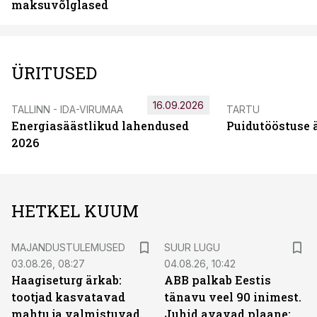
maksuvõlglased
ÜRITUSED
16.09.2026
TALLINN - IDA-VIRUMAA
TARTU
Energiasäästlikud lahendused
Puidutööstuse 
2026
HETKEL KUUM
MAJANDUSTULEMUSED
SUUR LUGU
03.08.26, 08:27
04.08.26, 10:42
Haagiseturg ärkab:
ABB palkab Eestis
tootjad kasvatavad
tänavu veel 90 inimest.
mahtu ja valmistuvad
Juhid avavad plaane: