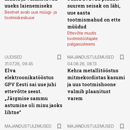
uueks laienemiseks
suurem seisak on läbi,
Bestnet avab uue müügi- ja
uue aasta
tootmiskeskuse
tootmismahud on ette
müüdud
Ettevõte muutis
tootmistöötajate
palgasüsteemi
UUDISED
MAJANDUSTULEMUSED
31.07.26, 09:45
04.08.26, 08:13
Elva
Kehra metallitööstus
elektroonikatööstus
mitmekordistas kasumi
GPV Eesti sai uue juhi
ja uus tootmishoone
ettevõtte seest.
valmib plaanitust
„Järgmise sammu
varem
astumine oli minu jaoks
lihtne“
MAJANDUSTULEMUSED
MAJANDUSTULEMUSED