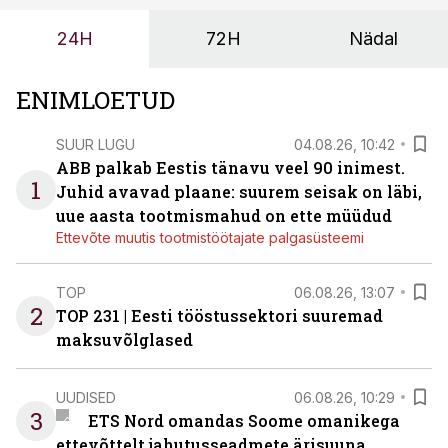
24H
72H
Nädal
ENIMLOETUD
SUUR LUGU
04.08.26, 10:42
ABB palkab Eestis tänavu veel 90 inimest.
1
Juhid avavad plaane: suurem seisak on läbi,
uue aasta tootmismahud on ette müüdud
Ettevõte muutis tootmistöötajate palgasüsteemi
TOP
06.08.26, 13:07
2
TOP 231 | Eesti tööstussektori suuremad
maksuvõlglased
UUDISED
06.08.26, 10:29
3
ETS Nord omandas Soome omanikega
ettevõttelt jahutusseadmete ärisuuna