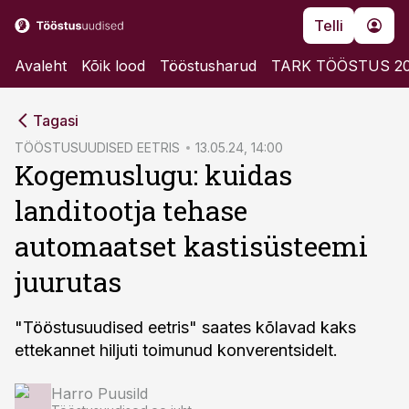
Telli
Avaleht
Kõik lood
Tööstusharud
TARK TÖÖSTUS 2
cebook
cebook
Tagasi
Twitter)
Twitter)
TÖÖSTUSUUDISED EETRIS
13.05.24, 14:00
Kogemuslugu: kuidas
kedIn
kedIn
landitootja tehase
ail
ail
automaatset kastisüsteemi
k
k
juurutas
"Tööstusuudised eetris" saates kõlavad kaks
ettekannet hiljuti toimunud konverentsidelt.
Harro Puusild