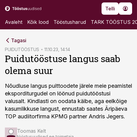
Telli
Avaleht
Kõik lood
Tööstusharud
TARK TÖÖSTUS 2
cebook
cebook
Tagasi
Twitter)
Twitter)
PUIDUTÖÖSTUS
11.10.23, 14:14
Puidutööstuse langus saab
kedIn
kedIn
olema suur
ail
ail
k
k
Nõudluse langus puittoodete järele meie peamistel
eksporditurgudel on löönud puidutööstusi
valusalt. Kindlasti on oodata käibe, aga eelkõige
kasumlikkuse langust, ennustab saates Äripäeva
TOP audiitorfirma KPMG partner Andris Jegers.
Toomas Kelt
tööstusuudised.ee toimetaja