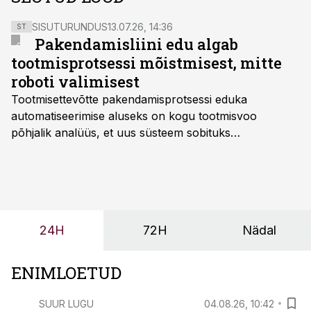
SISUTURUNDUS
13.07.26, 14:36
ST
Pakendamisliini edu algab
tootmisprotsessi mõistmisest, mitte
roboti valimisest
Tootmisettevõtte pakendamisprotsessi eduka
automatiseerimise aluseks on kogu tootmisvoo
põhjalik analüüs, et uus süsteem sobituks
olemasolevasse keskkonda, aitaks vähendada
tööjõuvajadust ning oleks valmis ka ettevõtte
tulevasteks arenguteks. Lihtsalt roboti lisamine
enamasti oodatud tulemust ei too, nendib tootmise ja
tööstuse automatiseerimislahenduste arendaja Smitech
24H
72H
Nädal
OÜ tegevjuht Sander Mitendorf.
ENIMLOETUD
SUUR LUGU
04.08.26, 10:42