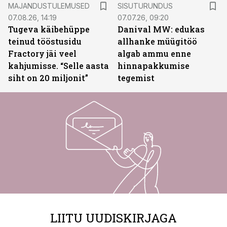
ST
MAJANDUSTULEMUSED
SISUTURUNDUS
07.08.26, 14:19
07.07.26, 09:20
Tugeva käibehüppe
Danival MW: edukas
teinud tööstusidu
allhanke müügitöö
Fractory jäi veel
algab ammu enne
kahjumisse. “Selle aasta
hinnapakkumise
siht on 20 miljonit”
tegemist
LIITU UUDISKIRJAGA