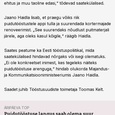
ehitus ja muu taoline edasi,“ tõdevad saatekülalised.
Jaano Haidla lisab, et praegu võiks riik
puidutööstustele appi tulla ja suurendada kortermajade
renoveerimist. „See suurendaks nõudlust puitmaterjali
järele, aga oleks kasul kõigile,“ räägib Haidla.
Saates peatume ka Eesti tööstuspoliitikal, mida
saatekülalised hindavad nõrgaks või isegi olematuks.
„Ei ole konkreetset inimest, kes tegeleks näiteks
puidutööstuse arenguga,“ hindab olukorda Majandus-
ja Kommunikatsiooniministeeriumis Jaano Haidla.
Saadet juhib Tööstusuudiste toimetaja Toomas Kelt.
ÄRIPÄEVA TOP
Puidutööstuse langus saab olema suur