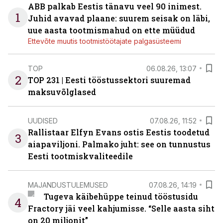
ABB palkab Eestis tänavu veel 90 inimest.
1
Juhid avavad plaane: suurem seisak on läbi,
uue aasta tootmismahud on ette müüdud
Ettevõte muutis tootmistöötajate palgasüsteemi
TOP
06.08.26, 13:07
2
TOP 231 | Eesti tööstussektori suuremad
maksuvõlglased
UUDISED
07.08.26, 11:52
Rallistaar Elfyn Evans ostis Eestis toodetud
3
aiapaviljoni. Palmako juht: see on tunnustus
Eesti tootmiskvaliteedile
MAJANDUSTULEMUSED
07.08.26, 14:19
Tugeva käibehüppe teinud tööstusidu
4
Fractory jäi veel kahjumisse. “Selle aasta siht
on 20 miljonit”