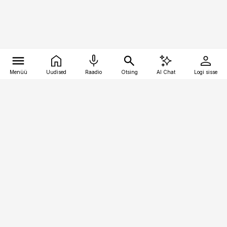
Menüü
Uudised
Raadio
Otsing
AI Chat
Logi sisse
Vana-Lõuna 39/1, 19094 Tallinn
(+372) 667 0111
toostusuudised@toostusuudised.ee
Telli
Reklaam
Firmast
Sisu kasutamisõigused
Ajakirjaniku