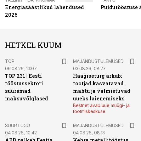
Energiasäästlikud lahendused
Puidutööstuse 
2026
HETKEL KUUM
TOP
MAJANDUSTULEMUSED
06.08.26, 13:07
03.08.26, 08:27
TOP 231 | Eesti
Haagiseturg ärkab:
tööstussektori
tootjad kasvatavad
suuremad
mahtu ja valmistuvad
maksuvõlglased
uueks laienemiseks
Bestnet avab uue müügi- ja
tootmiskeskuse
SUUR LUGU
MAJANDUSTULEMUSED
04.08.26, 10:42
04.08.26, 08:13
ABB palkab Eestis
Kehra metallitööstus