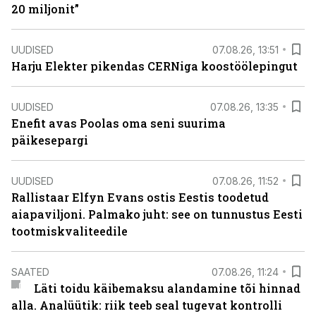
20 miljonit”
UUDISED
07.08.26, 13:51
Harju Elekter pikendas CERNiga koostöölepingut
UUDISED
07.08.26, 13:35
Enefit avas Poolas oma seni suurima
päikesepargi
UUDISED
07.08.26, 11:52
Rallistaar Elfyn Evans ostis Eestis toodetud
aiapaviljoni. Palmako juht: see on tunnustus Eesti
tootmiskvaliteedile
SAATED
07.08.26, 11:24
Läti toidu käibemaksu alandamine tõi hinnad
alla. Analüütik: riik teeb seal tugevat kontrolli