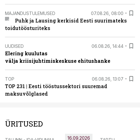
MAJANDUSTULEMUSED
07.08.26, 08:00
Puhk ja Lausing kerkisid Eesti suurimateks
toidutöösturiteks
UUDISED
06.08.26, 14:44
Elering kuulutas
välja kriisijuhtimiskeskuse ehitushanke
TOP
06.08.26, 13:07
TOP 231 | Eesti tööstussektori suuremad
maksuvõlglased
ÜRITUSED
16.09.2026
TALLINN - IDA-VIRUMAA
TARTU