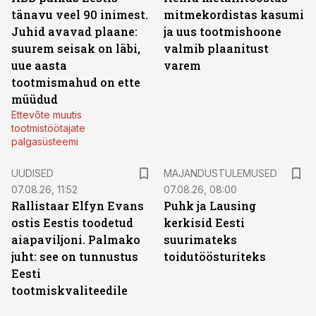
tänavu veel 90 inimest.
mitmekordistas kasumi
Juhid avavad plaane:
ja uus tootmishoone
suurem seisak on läbi,
valmib plaanitust
uue aasta
varem
tootmismahud on ette
müüdud
Ettevõte muutis
tootmistöötajate
palgasüsteemi
UUDISED
MAJANDUSTULEMUSED
07.08.26, 11:52
07.08.26, 08:00
Rallistaar Elfyn Evans
Puhk ja Lausing
ostis Eestis toodetud
kerkisid Eesti
aiapaviljoni. Palmako
suurimateks
juht: see on tunnustus
toidutöösturiteks
Eesti
tootmiskvaliteedile