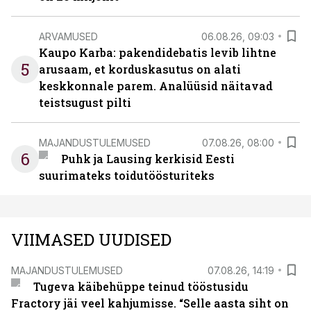
ARVAMUSED
06.08.26, 09:03
Kaupo Karba: pakendidebatis levib lihtne
5
arusaam, et korduskasutus on alati
keskkonnale parem. Analüüsid näitavad
teistsugust pilti
MAJANDUSTULEMUSED
07.08.26, 08:00
6
Puhk ja Lausing kerkisid Eesti
suurimateks toidutöösturiteks
VIIMASED UUDISED
MAJANDUSTULEMUSED
07.08.26, 14:19
Tugeva käibehüppe teinud tööstusidu
Fractory jäi veel kahjumisse. “Selle aasta siht on