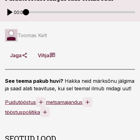
00:00
Toomas Kelt
Jaga
Vihja
See teema pakub huvi?
Hakka neid märksõnu jälgima
ja saad alati teavituse, kui sel teemal ilmub midagi uut!
Puidutööstus
metsamajandus
tööstuspoliitika
SEOTUD LOOD