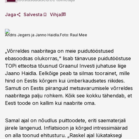
Jaga
Salvesta
Vihja
Andris Jegers ja Janno Haidla.
Foto:
Raul Mee
„Võrreldes naabritega on meie puidutööstused
ebasoodsas olukorras,“ lisab tänavuse puidutööstuse
TOPi etteotsa tõusnud Graanul Investi juhatuse liige
Jaano Haidla. Eelkõige peab ta silmas toorainet, mille
hind on Eestis kõrgem kui ümberkaudsetes riikides.
Samuti on Eestis piiranguid metsavarumisele võrreldes
naabritega palju rohkem. Kõik see kokku tähendab, et
Eesti toode on kallim kui naabrite oma.
Samal ajal on nõudlus puittoodete, eriti saematerjali
järele langenud. Inflatsioon ja kõrged intressimäärad
on alla toonud ehitusturu. „Raskel ajal lükataksegi