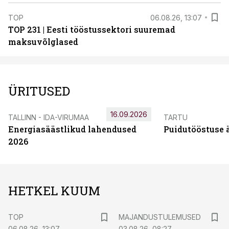
TOP
06.08.26, 13:07
TOP 231 | Eesti tööstussektori suuremad
maksuvõlglased
ÜRITUSED
16.09.2026
TALLINN - IDA-VIRUMAA
TARTU
Energiasäästlikud lahendused
Puidutööstuse 
2026
HETKEL KUUM
TOP
MAJANDUSTULEMUSED
06.08.26, 13:07
03.08.26, 08:27