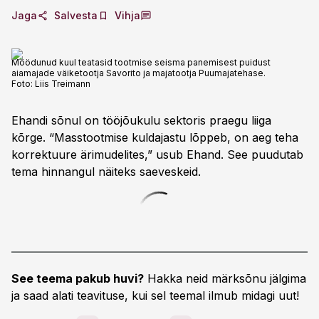
Jaga
Salvesta
Vihja
Möödunud kuul teatasid tootmise seisma panemisest puidust
aiamajade väiketootja Savorito ja majatootja Puumajatehase.
Foto:
Liis Treimann
Ehandi sõnul on tööjõukulu sektoris praegu liiga
kõrge. “Masstootmise kuldajastu lõppeb, on aeg teha
korrektuure ärimudelites,” usub Ehand. See puudutab
tema hinnangul näiteks saeveskeid.
See teema pakub huvi?
Hakka neid märksõnu jälgima
ja saad alati teavituse, kui sel teemal ilmub midagi uut!