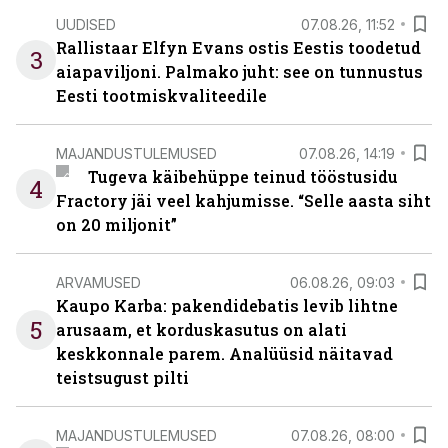
UUDISED
07.08.26, 11:52
Rallistaar Elfyn Evans ostis Eestis toodetud
3
aiapaviljoni. Palmako juht: see on tunnustus
Eesti tootmiskvaliteedile
MAJANDUSTULEMUSED
07.08.26, 14:19
Tugeva käibehüppe teinud tööstusidu
4
Fractory jäi veel kahjumisse. “Selle aasta siht
on 20 miljonit”
ARVAMUSED
06.08.26, 09:03
Kaupo Karba: pakendidebatis levib lihtne
5
arusaam, et korduskasutus on alati
keskkonnale parem. Analüüsid näitavad
teistsugust pilti
MAJANDUSTULEMUSED
07.08.26, 08:00