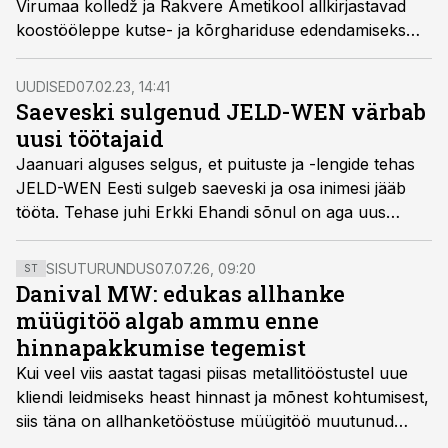
Virumaa kolledž ja Rakvere Ametikool allkirjastavad
koostööleppe kutse- ja kõrghariduse edendamiseks
Virumaal. Esimene ettevõtte stipendiaat on juba
õpinguteks valmis.
UUDISED
07.02.23, 14:41
Saeveski sulgenud JELD-WEN värbab
uusi töötajaid
Jaanuari alguses selgus, et puituste ja -lengide tehas
JELD-WEN Eesti sulgeb saeveski ja osa inimesi jääb
tööta. Tehase juhi Erkki Ehandi sõnul on aga uus
värbamislaine juba alanud ja aasta jooksul tuleb täita
50 uut töökohta.
SISUTURUNDUS
07.07.26, 09:20
ST
Danival MW: edukas allhanke
müügitöö algab ammu enne
hinnapakkumise tegemist
Kui veel viis aastat tagasi piisas metallitööstustel uue
kliendi leidmiseks heast hinnast ja mõnest kohtumisest,
siis täna on allhanketööstuse müügitöö muutunud
märksa pikemaks ja süsteemsemaks. Konkurents on