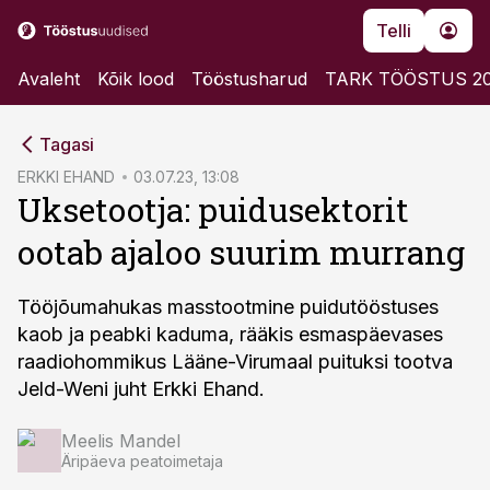
Telli
Avaleht
Kõik lood
Tööstusharud
TARK TÖÖSTUS 2
cebook
Tagasi
Twitter)
ERKKI EHAND
03.07.23, 13:08
Uksetootja: puidusektorit
kedIn
ootab ajaloo suurim murrang
ail
k
Tööjõumahukas masstootmine puidutööstuses
kaob ja peabki kaduma, rääkis esmaspäevases
raadiohommikus Lääne-Virumaal puituksi tootva
Jeld-Weni juht Erkki Ehand.
Meelis Mandel
Äripäeva peatoimetaja