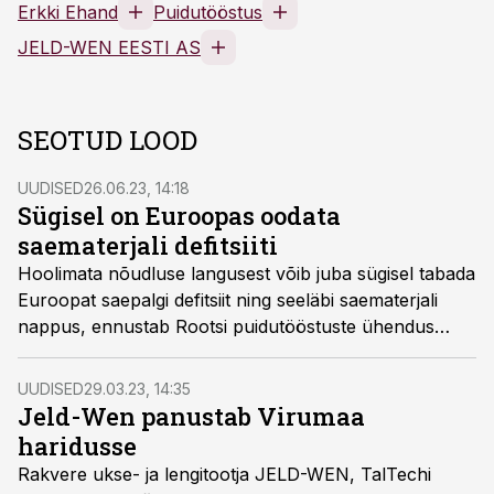
Erkki Ehand
Puidutööstus
JELD-WEN EESTI AS
SEOTUD LOOD
UUDISED
26.06.23, 14:18
Sügisel on Euroopas oodata
saematerjali defitsiiti
Hoolimata nõudluse langusest võib juba sügisel tabada
Euroopat saepalgi defitsiit ning seeläbi saematerjali
nappus, ennustab Rootsi puidutööstuste ühendus
Skogsindustrierna oma suvises raportis.
UUDISED
29.03.23, 14:35
Jeld-Wen panustab Virumaa
haridusse
Rakvere ukse- ja lengitootja JELD-WEN, TalTechi