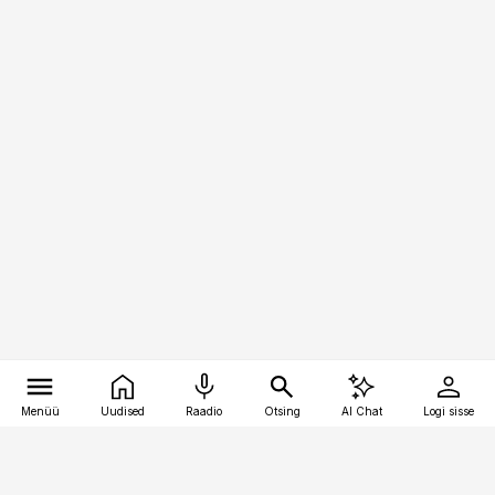
Menüü
Uudised
Raadio
Otsing
AI Chat
Logi sisse