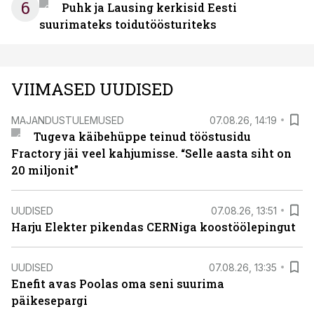
6
Puhk ja Lausing kerkisid Eesti
suurimateks toidutöösturiteks
VIIMASED UUDISED
MAJANDUSTULEMUSED
07.08.26, 14:19
Tugeva käibehüppe teinud tööstusidu
Fractory jäi veel kahjumisse. “Selle aasta siht on
20 miljonit”
UUDISED
07.08.26, 13:51
Harju Elekter pikendas CERNiga koostöölepingut
UUDISED
07.08.26, 13:35
Enefit avas Poolas oma seni suurima
päikesepargi