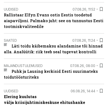
UUDISED
07.08.26, 11:52
Rallistaar Elfyn Evans ostis Eestis toodetud
aiapaviljoni. Palmako juht: see on tunnustus Eesti
tootmiskvaliteedile
SAATED
07.08.26, 11:24
Läti toidu käibemaksu alandamine tõi hinnad
alla. Analüütik: riik teeb seal tugevat kontrolli
MAJANDUSTULEMUSED
07.08.26, 08:00
Puhk ja Lausing kerkisid Eesti suurimateks
toidutöösturiteks
UUDISED
06.08.26, 14:44
Elering kuulutas
välja kriisijuhtimiskeskuse ehitushanke