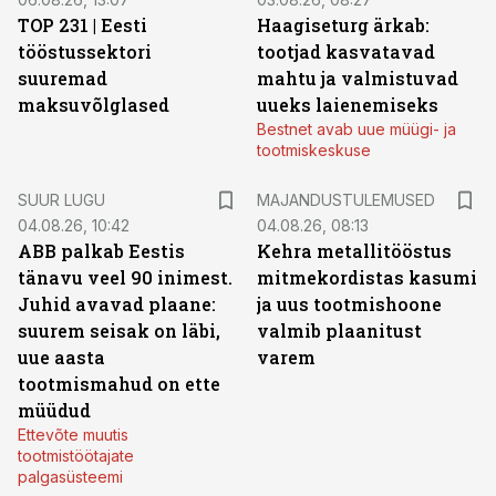
TOP 231 | Eesti
Haagiseturg ärkab:
tööstussektori
tootjad kasvatavad
suuremad
mahtu ja valmistuvad
maksuvõlglased
uueks laienemiseks
Bestnet avab uue müügi- ja
tootmiskeskuse
SUUR LUGU
MAJANDUSTULEMUSED
04.08.26, 10:42
04.08.26, 08:13
ABB palkab Eestis
Kehra metallitööstus
tänavu veel 90 inimest.
mitmekordistas kasumi
Juhid avavad plaane:
ja uus tootmishoone
suurem seisak on läbi,
valmib plaanitust
uue aasta
varem
tootmismahud on ette
müüdud
Ettevõte muutis
tootmistöötajate
palgasüsteemi