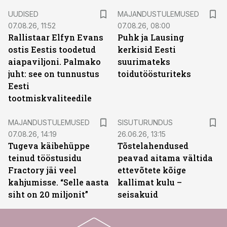
UUDISED
MAJANDUSTULEMUSED
07.08.26, 11:52
07.08.26, 08:00
Rallistaar Elfyn Evans
Puhk ja Lausing
ostis Eestis toodetud
kerkisid Eesti
aiapaviljoni. Palmako
suurimateks
juht: see on tunnustus
toidutöösturiteks
Eesti
tootmiskvaliteedile
ST
MAJANDUSTULEMUSED
SISUTURUNDUS
07.08.26, 14:19
26.06.26, 13:15
Tugeva käibehüppe
Tõstelahendused
teinud tööstusidu
peavad aitama vältida
Fractory jäi veel
ettevõtete kõige
kahjumisse. “Selle aasta
kallimat kulu –
siht on 20 miljonit”
seisakuid