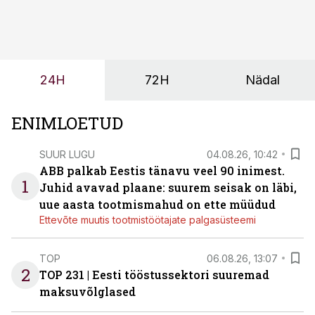
kasvanud, kliendid kaaluvad otsuseid põhjalikumalt
ning partnerit ei valita enam ainult tootmisvõimekuse
või hinnakirja järgi.
24H
72H
Nädal
ENIMLOETUD
SUUR LUGU
04.08.26, 10:42
ABB palkab Eestis tänavu veel 90 inimest.
1
Juhid avavad plaane: suurem seisak on läbi,
uue aasta tootmismahud on ette müüdud
Ettevõte muutis tootmistöötajate palgasüsteemi
TOP
06.08.26, 13:07
2
TOP 231 | Eesti tööstussektori suuremad
maksuvõlglased