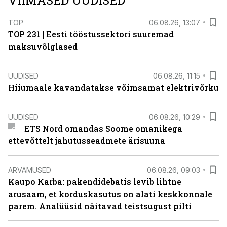
VIIMASED UUDISED
TOP
06.08.26, 13:07
TOP 231 | Eesti tööstussektori suuremad
maksuvõlglased
UUDISED
06.08.26, 11:15
Hiiumaale kavandatakse võimsamat elektrivõrku
UUDISED
06.08.26, 10:29
ETS Nord omandas Soome omanikega
ettevõttelt jahutusseadmete ärisuuna
ARVAMUSED
06.08.26, 09:03
Kaupo Karba: pakendidebatis levib lihtne
arusaam, et korduskasutus on alati keskkonnale
parem. Analüüsid näitavad teistsugust pilti