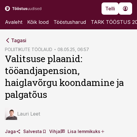
Telli
Avaleht
Kõik lood
Tööstusharud
TARK TÖÖSTUS 2
cebook
cebook
Tagasi
Twitter)
Twitter)
POLIITIKUTE TÖÖLAUD
08.05.25, 06:57
Valitsuse plaanid:
kedIn
kedIn
tööandjapension,
ail
ail
haiglavõrgu koondamine ja
k
k
palgatõus
Lauri Leet
Jaga
Salvesta
Vihja
Lisa lemmikuks