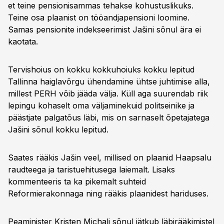
et teine pensionisammas tehakse kohustuslikuks.
Teine osa plaanist on tööandjapensioni loomine.
Samas pensionite indekseerimist Jašini sõnul ära ei
kaotata.
Tervishoius on kokku kokkuhoiuks kokku lepitud
Tallinna haiglavõrgu ühendamine ühtse juhtimise alla,
millest PERH võib jääda välja. Küll aga suurendab riik
lepingu kohaselt oma väljaminekuid politseinike ja
päästjate palgatõus läbi, mis on sarnaselt õpetajatega
Jašini sõnul kokku lepitud.
Saates rääkis Jašin veel, millised on plaanid Haapsalu
raudteega ja taristuehitusega laiemalt. Lisaks
kommenteeris ta ka pikemalt suhteid
Reformierakonnaga ning rääkis plaanidest hariduses.
Peaminister Kristen Michali sõnul jätkub läbirääkimistel