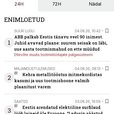
24H
72H
Nädal
ENIMLOETUD
SUUR LUGU
04.08.26, 10:42
ABB palkab Eestis tänavu veel 90 inimest.
1
Juhid avavad plaane: suurem seisak on läbi,
uue aasta tootmismahud on ette müüdud
Ettevõte muutis tootmistöötajate palgasüsteemi
MAJANDUSTULEMUSED
04.08.26, 08:13
Kehra metallitööstus mitmekordistas
2
kasumi ja uus tootmishoone valmib
plaanitust varem
SAATED
03.08.26, 16:59
Eestis arendatud elektriline surfilaud
3
lööb laineid üle Euroopa. “Ladusin säästud