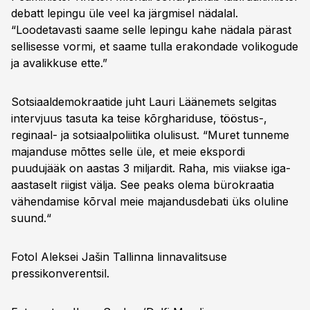
debatt lepingu üle veel ka järgmisel nädalal.
“Loodetavasti saame selle lepingu kahe nädala pärast
sellisesse vormi, et saame tulla erakondade volikogude
ja avalikkuse ette.”
Sotsiaaldemokraatide juht Lauri Läänemets selgitas
intervjuus tasuta ka teise kõrghariduse, tööstus-,
reginaal- ja sotsiaalpoliitika olulisust. “Muret tunneme
majanduse mõttes selle üle, et meie ekspordi
puudujääk on aastas 3 miljardit. Raha, mis viiakse iga-
aastaselt riigist välja. See peaks olema bürokraatia
vähendamise kõrval meie majandusdebati üks oluline
suund.“
Fotol Aleksei Jašin Tallinna linnavalitsuse
pressikonverentsil.