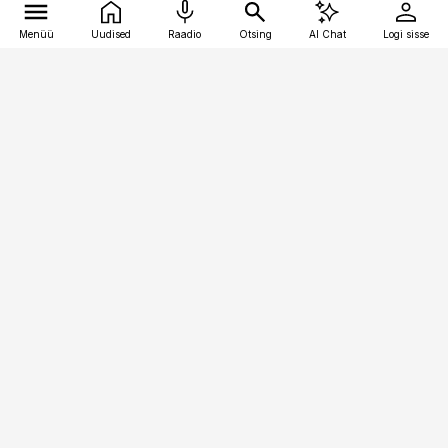
Menüü
Uudised
Raadio
Otsing
AI Chat
Logi sisse
Vana-Lõuna 39/1, 19094 Tallinn
(+372) 667 0111
toostusuudised@toostusuudised.ee
Telli
Reklaam
Firmast
Sisu kasutamisõigused
Ajakirjaniku
eetikakoodeks
Üldtingimused
Privaatsustingimused
Küpsiste poliitika
KKK
Eesti Meediaettevõtete
Eelistuste haldamine
Liit