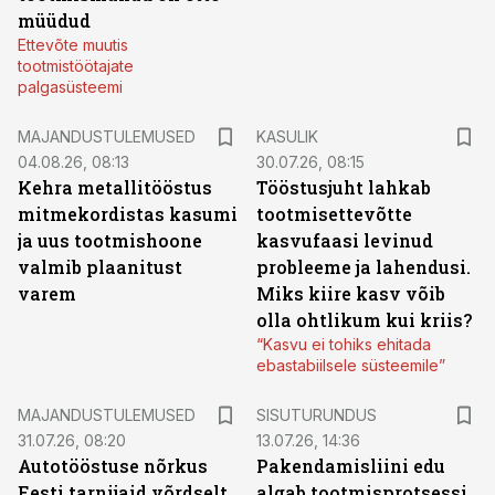
müüdud
Ettevõte muutis
tootmistöötajate
palgasüsteemi
MAJANDUSTULEMUSED
KASULIK
04.08.26, 08:13
30.07.26, 08:15
Kehra metallitööstus
Tööstusjuht lahkab
mitmekordistas kasumi
tootmisettevõtte
ja uus tootmishoone
kasvufaasi levinud
valmib plaanitust
probleeme ja lahendusi.
varem
Miks kiire kasv võib
olla ohtlikum kui kriis?
“Kasvu ei tohiks ehitada
ebastabiilsele süsteemile”
ST
MAJANDUSTULEMUSED
SISUTURUNDUS
31.07.26, 08:20
13.07.26, 14:36
Autotööstuse nõrkus
Pakendamisliini edu
Eesti tarnijaid võrdselt
algab tootmisprotsessi