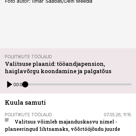
Foto autor: Ilmar Saabas/Delfi Meedia
POLIITIKUTE TÖÖLAUD
Valitsuse plaanid: tööandjapension,
haiglavõrgu koondamine ja palgatõus
00:00
Kuula samuti
POLIITIKUTE TÖÖLAUD
07.05.26, 11:15
Valitsus võimleb majanduskasvu nimel -
planeeringud lihtsamaks, võõrtööjõudu juurde