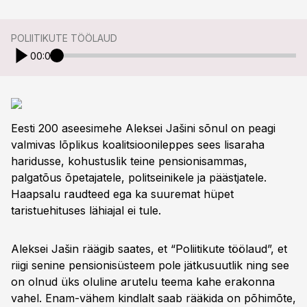
POLIITIKUTE TÖÖLAUD
00:00
Eesti 200 aseesimehe Aleksei Jašini sõnul on peagi
valmivas lõplikus koalitsioonileppes sees lisaraha
haridusse, kohustuslik teine pensionisammas,
palgatõus õpetajatele, politseinikele ja päästjatele.
Haapsalu raudteed ega ka suuremat hüpet
taristuehituses lähiajal ei tule.
Aleksei Jašin räägib saates, et “Poliitikute töölaud”, et
riigi senine pensionisüsteem pole jätkusuutlik ning see
on olnud üks oluline arutelu teema kahe erakonna
vahel. Enam-vähem kindlalt saab rääkida on põhimõte,