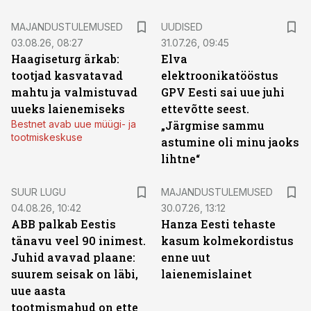
MAJANDUSTULEMUSED
UUDISED
03.08.26, 08:27
31.07.26, 09:45
Haagiseturg ärkab:
Elva
tootjad kasvatavad
elektroonikatööstus
mahtu ja valmistuvad
GPV Eesti sai uue juhi
uueks laienemiseks
ettevõtte seest.
Bestnet avab uue müügi- ja
„Järgmise sammu
tootmiskeskuse
astumine oli minu jaoks
lihtne“
SUUR LUGU
MAJANDUSTULEMUSED
04.08.26, 10:42
30.07.26, 13:12
ABB palkab Eestis
Hanza Eesti tehaste
tänavu veel 90 inimest.
kasum kolmekordistus
Juhid avavad plaane:
enne uut
suurem seisak on läbi,
laienemislainet
uue aasta
tootmismahud on ette