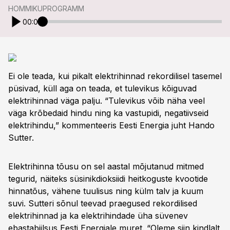
HOMMIKUPROGRAMM
00:00
Ei ole teada, kui pikalt elektrihinnad rekordilisel tasemel
püsivad, küll aga on teada, et tulevikus kõiguvad
elektrihinnad väga palju. “Tulevikus võib näha veel
väga krõbedaid hindu ning ka vastupidi, negatiivseid
elektrihindu,” kommenteeris Eesti Energia juht Hando
Sutter.
Elektrihinna tõusu on sel aastal mõjutanud mitmed
tegurid, näiteks süsinikdioksiidi heitkoguste kvootide
hinnatõus, vähene tuulisus ning külm talv ja kuum
suvi. Sutteri sõnul teevad praegused rekordilised
elektrihinnad ja ka elektrihindade üha süvenev
ebastabiilsus Eesti Energiale muret. “Oleme siin kindlalt