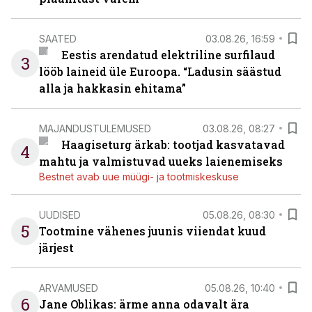
SAATED
03.08.26, 16:59
Eestis arendatud elektriline surfilaud
3
lööb laineid üle Euroopa. “Ladusin säästud
alla ja hakkasin ehitama”
MAJANDUSTULEMUSED
03.08.26, 08:27
Haagiseturg ärkab: tootjad kasvatavad
4
mahtu ja valmistuvad uueks laienemiseks
Bestnet avab uue müügi- ja tootmiskeskuse
UUDISED
05.08.26, 08:30
5
Tootmine vähenes juunis viiendat kuud
järjest
ARVAMUSED
05.08.26, 10:40
6
Jane Oblikas: ärme anna odavalt ära