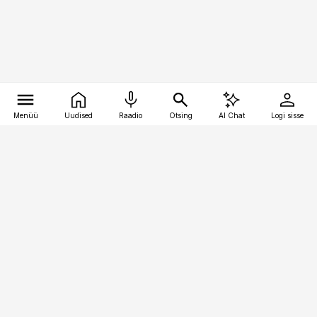
Menüü
Uudised
Raadio
Otsing
AI Chat
Logi sisse
Vana-Lõuna 39/1, 19094 Tallinn
(+372) 667 0111
toostusuudised@toostusuudised.ee
Telli
Reklaam
Firmast
Sisu kasutamisõigused
Ajakirjaniku