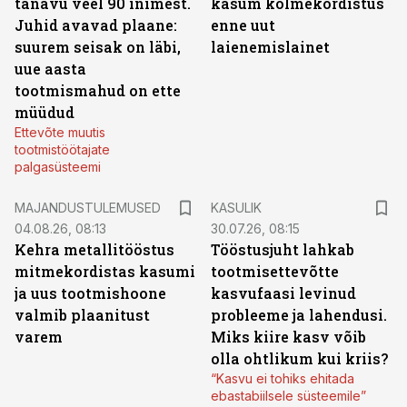
tänavu veel 90 inimest.
kasum kolmekordistus
Juhid avavad plaane:
enne uut
suurem seisak on läbi,
laienemislainet
uue aasta
tootmismahud on ette
müüdud
Ettevõte muutis
tootmistöötajate
palgasüsteemi
MAJANDUSTULEMUSED
KASULIK
04.08.26, 08:13
30.07.26, 08:15
Kehra metallitööstus
Tööstusjuht lahkab
mitmekordistas kasumi
tootmisettevõtte
ja uus tootmishoone
kasvufaasi levinud
valmib plaanitust
probleeme ja lahendusi.
varem
Miks kiire kasv võib
olla ohtlikum kui kriis?
“Kasvu ei tohiks ehitada
ebastabiilsele süsteemile”