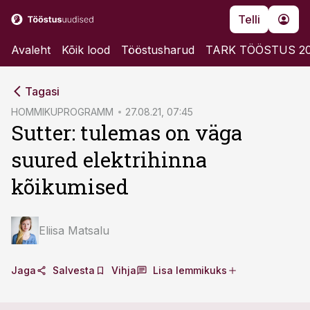
Telli
Avaleht
Kõik lood
Tööstusharud
TARK TÖÖSTUS 2
cebook
cebook
Tagasi
Twitter)
Twitter)
HOMMIKUPROGRAMM
27.08.21, 07:45
Sutter: tulemas on väga
kedIn
kedIn
suured elektrihinna
ail
ail
kõikumised
k
k
Eliisa Matsalu
Jaga
Salvesta
Vihja
Lisa lemmikuks