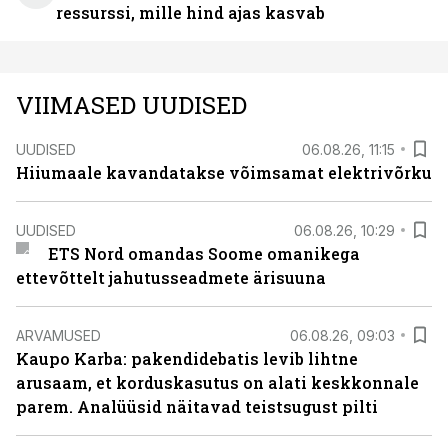
ressurssi, mille hind ajas kasvab
VIIMASED UUDISED
UUDISED
06.08.26, 11:15
Hiiumaale kavandatakse võimsamat elektrivõrku
UUDISED
06.08.26, 10:29
ETS Nord omandas Soome omanikega
ettevõttelt jahutusseadmete ärisuuna
ARVAMUSED
06.08.26, 09:03
Kaupo Karba: pakendidebatis levib lihtne
arusaam, et korduskasutus on alati keskkonnale
parem. Analüüsid näitavad teistsugust pilti