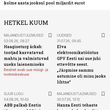
kolme aasta jooksul pool miljardit eurot
HETKEL KUUM
MAJANDUSTULEMUSED
UUDISED
03.08.26, 08:27
31.07.26, 09:45
Haagiseturg ärkab:
Elva
tootjad kasvatavad
elektroonikatööstus
mahtu ja valmistuvad
GPV Eesti sai uue juhi
uueks laienemiseks
ettevõtte seest.
Bestnet avab uue müügi- ja
„Järgmise sammu
tootmiskeskuse
astumine oli minu jaoks
lihtne“
SUUR LUGU
MAJANDUSTULEMUSED
04.08.26, 10:42
30.07.26, 13:12
ABB palkab Eestis
Hanza Eesti tehaste