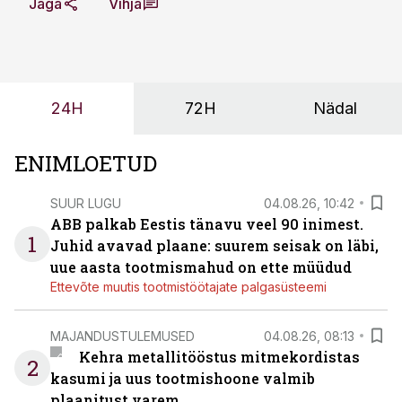
Jaga
Vihja
24H
72H
Nädal
ENIMLOETUD
SUUR LUGU
04.08.26, 10:42
ABB palkab Eestis tänavu veel 90 inimest.
1
Juhid avavad plaane: suurem seisak on läbi,
uue aasta tootmismahud on ette müüdud
Ettevõte muutis tootmistöötajate palgasüsteemi
MAJANDUSTULEMUSED
04.08.26, 08:13
Kehra metallitööstus mitmekordistas
2
kasumi ja uus tootmishoone valmib
plaanitust varem