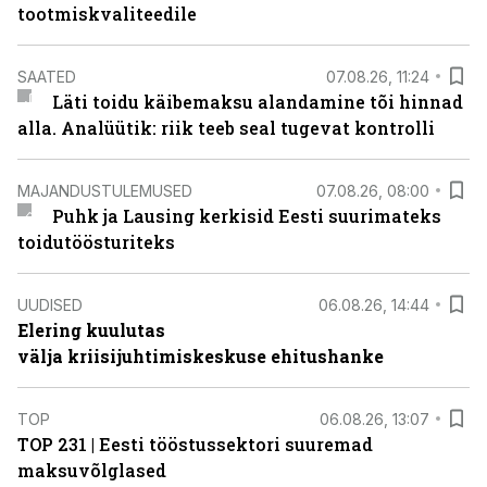
tootmiskvaliteedile
SAATED
07.08.26, 11:24
Läti toidu käibemaksu alandamine tõi hinnad
alla. Analüütik: riik teeb seal tugevat kontrolli
MAJANDUSTULEMUSED
07.08.26, 08:00
Puhk ja Lausing kerkisid Eesti suurimateks
toidutöösturiteks
UUDISED
06.08.26, 14:44
Elering kuulutas
välja kriisijuhtimiskeskuse ehitushanke
TOP
06.08.26, 13:07
TOP 231 | Eesti tööstussektori suuremad
maksuvõlglased