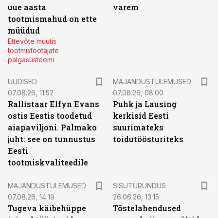
uue aasta
varem
tootmismahud on ette
müüdud
Ettevõte muutis
tootmistöötajate
palgasüsteemi
UUDISED
MAJANDUSTULEMUSED
07.08.26, 11:52
07.08.26, 08:00
Rallistaar Elfyn Evans
Puhk ja Lausing
ostis Eestis toodetud
kerkisid Eesti
aiapaviljoni. Palmako
suurimateks
juht: see on tunnustus
toidutöösturiteks
Eesti
tootmiskvaliteedile
ST
MAJANDUSTULEMUSED
SISUTURUNDUS
07.08.26, 14:19
26.06.26, 13:15
Tugeva käibehüppe
Tõstelahendused