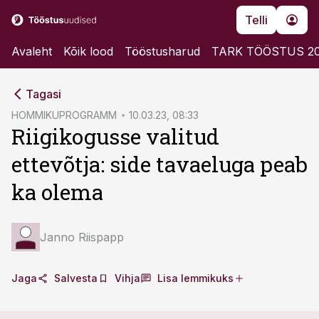
Telli
Avaleht
Kõik lood
Tööstusharud
TARK TÖÖSTUS 2
cebook
cebook
Tagasi
Twitter)
Twitter)
HOMMIKUPROGRAMM
10.03.23, 08:33
Riigikogusse valitud
kedIn
kedIn
ettevõtja: side tavaeluga peab
ail
ail
ka olema
k
k
Janno Riispapp
Jaga
Salvesta
Vihja
Lisa lemmikuks