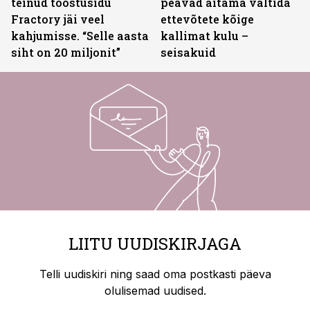
teinud tööstusidu
peavad aitama vältida
Fractory jäi veel
ettevõtete kõige
kahjumisse. “Selle aasta
kallimat kulu –
siht on 20 miljonit”
seisakuid
LIITU UUDISKIRJAGA
Telli uudiskiri ning saad oma postkasti päeva
olulisemad uudised.