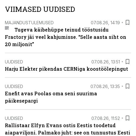
VIIMASED UUDISED
MAJANDUSTULEMUSED
07.08.26, 14:19
Tugeva käibehüppe teinud tööstusidu
Fractory jäi veel kahjumisse. “Selle aasta siht on
20 miljonit”
UUDISED
07.08.26, 13:51
Harju Elekter pikendas CERNiga koostöölepingut
UUDISED
07.08.26, 13:35
Enefit avas Poolas oma seni suurima
päikesepargi
UUDISED
07.08.26, 11:52
Rallistaar Elfyn Evans ostis Eestis toodetud
aiapaviljoni. Palmako juht: see on tunnustus Eesti