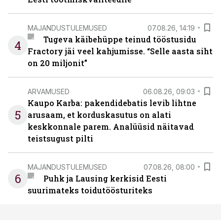
MAJANDUSTULEMUSED
07.08.26, 14:19
Tugeva käibehüppe teinud tööstusidu
4
Fractory jäi veel kahjumisse. “Selle aasta siht
on 20 miljonit”
ARVAMUSED
06.08.26, 09:03
Kaupo Karba: pakendidebatis levib lihtne
5
arusaam, et korduskasutus on alati
keskkonnale parem. Analüüsid näitavad
teistsugust pilti
MAJANDUSTULEMUSED
07.08.26, 08:00
6
Puhk ja Lausing kerkisid Eesti
suurimateks toidutöösturiteks