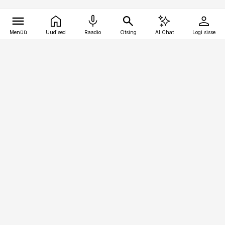
Menüü
Uudised
Raadio
Otsing
AI Chat
Logi sisse
Vana-Lõuna 39/1, 19094 Tallinn
(+372) 667 0111
toostusuudised@toostusuudised.ee
Telli
Reklaam
Firmast
Sisu kasutamisõigused
Ajakirjaniku
eetikakoodeks
Üldtingimused
Privaatsustingimused
Küpsiste poliitika
KKK
Eesti Meediaettevõtete
Eelistuste haldamine