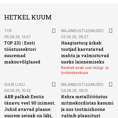
HETKEL KUUM
TOP
MAJANDUSTULEMUSED
06.08.26, 13:07
03.08.26, 08:27
TOP 231 | Eesti
Haagiseturg ärkab:
tööstussektori
tootjad kasvatavad
suuremad
mahtu ja valmistuvad
maksuvõlglased
uueks laienemiseks
Bestnet avab uue müügi- ja
tootmiskeskuse
SUUR LUGU
MAJANDUSTULEMUSED
04.08.26, 10:42
04.08.26, 08:13
ABB palkab Eestis
Kehra metallitööstus
tänavu veel 90 inimest.
mitmekordistas kasumi
Juhid avavad plaane:
ja uus tootmishoone
suurem seisak on läbi,
valmib plaanitust