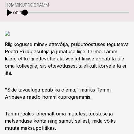
HOMMIKUPROGRAMM
00:00
Riigikogusse minev ettevõtja, puidutööstuses tegutseva
Peetri Puidu asutaja ja juhatuse liige Tarmo Tamm
leiab, et kuigi ettevõtte aktiivse juhtimise annab ta üle
oma kolleegile, siis ettevõtlusest täielikult kõrvale ta ei
jää.
"Side tavaeluga peab ka olema," märkis Tamm
Äripäeva raadio hommikuprogrammis.
Tamm rääkis lähemalt oma mõtetest tööstuse ja
metsanduse kohta ning samuti sellest, mida võiks
muuta maksupoliitikas.