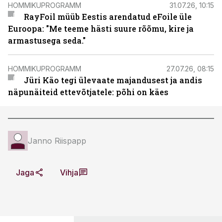
HOMMIKUPROGRAMM
31.07.26, 10:15
RayFoil müüb Eestis arendatud eFoile üle
Euroopa: "Me teeme hästi suure rõõmu, kire ja
armastusega seda."
HOMMIKUPROGRAMM
27.07.26, 08:15
Jüri Käo tegi ülevaate majandusest ja andis
näpunäiteid ettevõtjatele: põhi on käes
Janno Riispapp
Jaga
Vihja