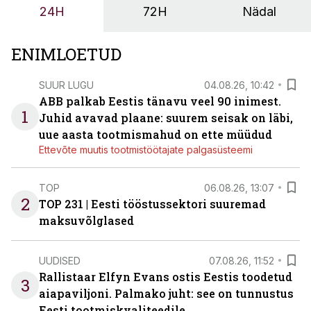
24H
72H
Nädal
ENIMLOETUD
SUUR LUGU
04.08.26, 10:42
ABB palkab Eestis tänavu veel 90 inimest.
1
Juhid avavad plaane: suurem seisak on läbi,
uue aasta tootmismahud on ette müüdud
Ettevõte muutis tootmistöötajate palgasüsteemi
TOP
06.08.26, 13:07
2
TOP 231 | Eesti tööstussektori suuremad
maksuvõlglased
UUDISED
07.08.26, 11:52
Rallistaar Elfyn Evans ostis Eestis toodetud
3
aiapaviljoni. Palmako juht: see on tunnustus
Eesti tootmiskvaliteedile