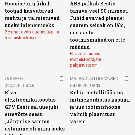
Haagiseturg ärkab:
ABB palkab Eestis
tootjad kasvatavad
tänavu veel 90 inimest.
mahtu ja valmistuvad
Juhid avavad plaane:
uueks laienemiseks
suurem seisak on läbi,
Bestnet avab uue müügi- ja
uue aasta
tootmiskeskuse
tootmismahud on ette
müüdud
Ettevõte muutis
tootmistöötajate
palgasüsteemi
UUDISED
MAJANDUSTULEMUSED
31.07.26, 09:45
04.08.26, 08:13
Elva
Kehra metallitööstus
elektroonikatööstus
mitmekordistas kasumi
GPV Eesti sai uue juhi
ja uus tootmishoone
ettevõtte seest.
valmib plaanitust
„Järgmise sammu
varem
astumine oli minu jaoks