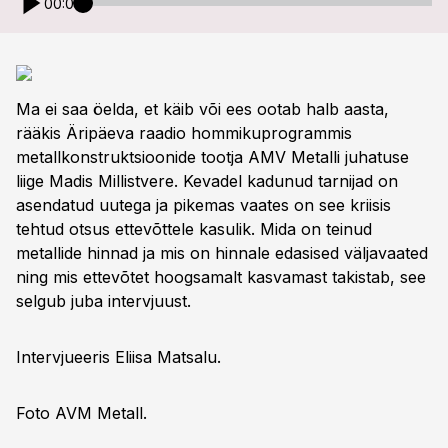
00:00
Ma ei saa öelda, et käib või ees ootab halb aasta,
rääkis Äripäeva raadio hommikuprogrammis
metallkonstruktsioonide tootja AMV Metalli juhatuse
liige Madis Millistvere. Kevadel kadunud tarnijad on
asendatud uutega ja pikemas vaates on see kriisis
tehtud otsus ettevõttele kasulik. Mida on teinud
metallide hinnad ja mis on hinnale edasised väljavaated
ning mis ettevõtet hoogsamalt kasvamast takistab, see
selgub juba intervjuust.
Intervjueeris Eliisa Matsalu.
Foto AVM Metall.