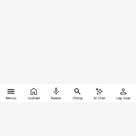
Menüü
Uudised
Raadio
Otsing
AI Chat
Logi sisse
Vana-Lõuna 39/1, 19094 Tallinn
(+372) 667 0111