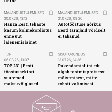
lihtne“
MAJANDUSTULEMUSED
MAJANDUSTULEMUSED
30.07.26, 13:12
31.07.26, 08:20
Hanza Eesti tehaste
Autotööstuse nõrkus
kasum kolmekordistus
Eesti tarnijaid võrdselt
enne uut
ei tabanud
laienemislainet
ST
TOP
SISUTURUNDUS
06.08.26, 13:07
13.07.26, 14:36
TOP 231 | Eesti
Pakendamisliini edu
tööstussektori
algab tootmisprotsessi
suuremad
mõistmisest, mitte
maksuvõlglased
roboti valimisest