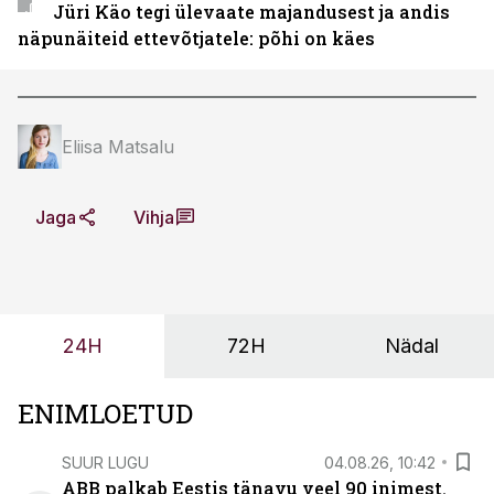
Jüri Käo tegi ülevaate majandusest ja andis
näpunäiteid ettevõtjatele: põhi on käes
Eliisa Matsalu
Jaga
Vihja
24H
72H
Nädal
ENIMLOETUD
SUUR LUGU
04.08.26, 10:42
ABB palkab Eestis tänavu veel 90 inimest.