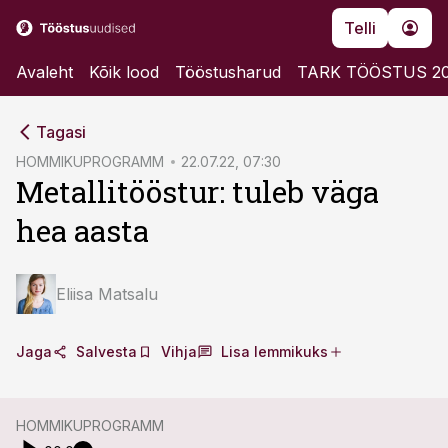
Telli
Avaleht
Kõik lood
Tööstusharud
TARK TÖÖSTUS 2
cebook
cebook
Tagasi
Twitter)
Twitter)
HOMMIKUPROGRAMM
22.07.22, 07:30
Metallitööstur: tuleb väga
kedIn
kedIn
hea aasta
ail
ail
k
k
Eliisa Matsalu
Jaga
Salvesta
Vihja
Lisa lemmikuks
HOMMIKUPROGRAMM