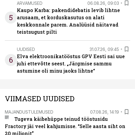
ARVAMUSED
06.08.26, 09:03
Kaupo Karba: pakendidebatis levib lihtne
5
arusaam, et korduskasutus on alati
keskkonnale parem. Analüüsid näitavad
teistsugust pilti
UUDISED
31.07.26, 09:45
Elva elektroonikatööstus GPV Eesti sai uue
6
juhi ettevõtte seest. „Järgmise sammu
astumine oli minu jaoks lihtne“
VIIMASED UUDISED
MAJANDUSTULEMUSED
07.08.26, 14:19
Tugeva käibehüppe teinud tööstusidu
Fractory jäi veel kahjumisse. “Selle aasta siht on
20 miljonit”