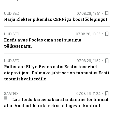
UUDISED
07.08.26, 13:51
Harju Elekter pikendas CERNiga koostöölepingut
UUDISED
07.08.26, 13:35
Enefit avas Poolas oma seni suurima
päikesepargi
UUDISED
07.08.26, 11:52
Rallistaar Elfyn Evans ostis Eestis toodetud
aiapaviljoni. Palmako juht: see on tunnustus Eesti
tootmiskvaliteedile
SAATED
07.08.26, 11:24
Läti toidu käibemaksu alandamine tõi hinnad
alla. Analüütik: riik teeb seal tugevat kontrolli