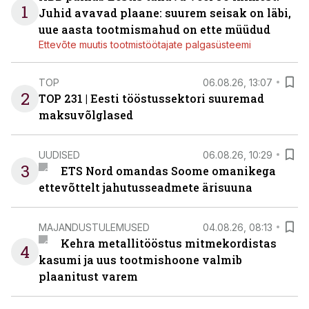
1
Juhid avavad plaane: suurem seisak on läbi,
uue aasta tootmismahud on ette müüdud
Ettevõte muutis tootmistöötajate palgasüsteemi
TOP
06.08.26, 13:07
2
TOP 231 | Eesti tööstussektori suuremad
maksuvõlglased
UUDISED
06.08.26, 10:29
3
ETS Nord omandas Soome omanikega
ettevõttelt jahutusseadmete ärisuuna
MAJANDUSTULEMUSED
04.08.26, 08:13
Kehra metallitööstus mitmekordistas
4
kasumi ja uus tootmishoone valmib
plaanitust varem