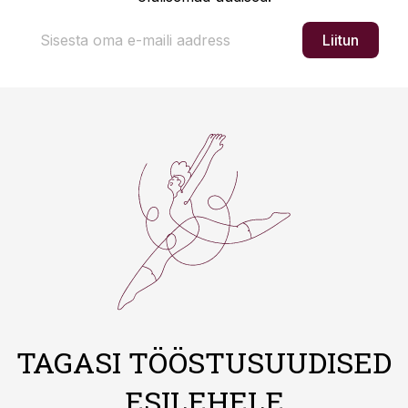
Liitun
TAGASI TÖÖSTUSUUDISED
ESILEHELE