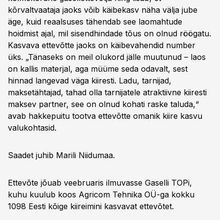
kõrvaltvaataja jaoks võib käibekasv näha välja jube
äge, kuid reaalsuses tähendab see laomahtude
hoidmist ajal, mil sisendhindade tõus on olnud röögatu.
Kasvava ettevõtte jaoks on käibevahendid number
üks. „Tänaseks on meil olukord jälle muutunud – laos
on kallis materjal, aga müüme seda odavalt, sest
hinnad langevad väga kiiresti. Ladu, tarnijad,
maksetähtajad, tahad olla tarnijatele atraktiivne kiiresti
maksev partner, see on olnud kohati raske taluda,“
avab hakkepuitu tootva ettevõtte omanik kiire kasvu
valukohtasid.
Saadet juhib Marili Niidumaa.
Ettevõte jõuab veebruaris ilmuvasse Gaselli TOPi,
kuhu kuulub koos Agricom Tehnika OÜ-ga kokku
1098 Eesti kõige kiireimini kasvavat ettevõtet.