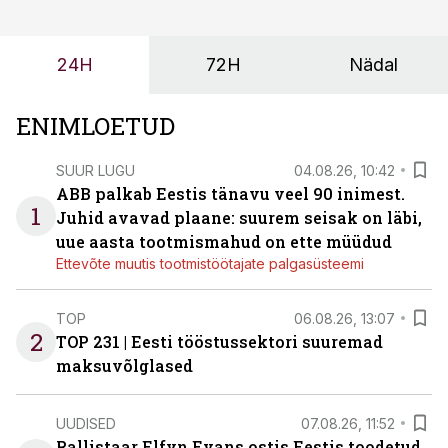
24H
72H
Nädal
ENIMLOETUD
SUUR LUGU
04.08.26, 10:42
ABB palkab Eestis tänavu veel 90 inimest.
1
Juhid avavad plaane: suurem seisak on läbi,
uue aasta tootmismahud on ette müüdud
Ettevõte muutis tootmistöötajate palgasüsteemi
TOP
06.08.26, 13:07
2
TOP 231 | Eesti tööstussektori suuremad
maksuvõlglased
UUDISED
07.08.26, 11:52
Rallistaar Elfyn Evans ostis Eestis toodetud