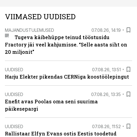
VIIMASED UUDISED
MAJANDUSTULEMUSED
07.08.26, 14:19
Tugeva käibehüppe teinud tööstusidu
Fractory jäi veel kahjumisse. “Selle aasta siht on
20 miljonit”
UUDISED
07.08.26, 13:51
Harju Elekter pikendas CERNiga koostöölepingut
UUDISED
07.08.26, 13:35
Enefit avas Poolas oma seni suurima
päikesepargi
UUDISED
07.08.26, 11:52
Rallistaar Elfyn Evans ostis Eestis toodetud