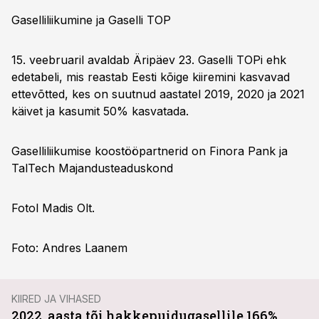
Gaselliliikumine ja Gaselli TOP
15. veebruaril avaldab Äripäev 23. Gaselli TOPi ehk
edetabeli, mis reastab Eesti kõige kiiremini kasvavad
ettevõtted, kes on suutnud aastatel 2019, 2020 ja 2021
käivet ja kasumit 50% kasvatada.
Gaselliliikumise koostööpartnerid on Finora Pank ja
TalTech Majandusteaduskond
Fotol Madis Olt.
Foto: Andres Laanem
KIIRED JA VIHASED
2022. aasta tõi hakkepuidugasellile 166%