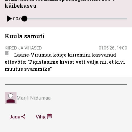
käibekasvu
00:00
Kuula samuti
KIIRED JA VIHASED
01.05.26, 14:00
Lääne-Virumaa kõige kiiremini kasvanud
ettevõte: “Pigistasime kivist vett välja nii, et kivi
muutus svammiks"
Marili Niidumaa
Jaga
Vihja