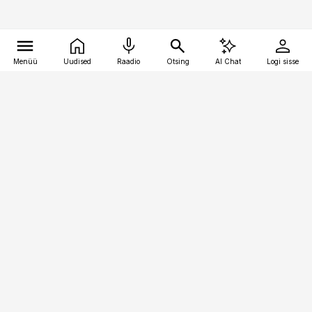
Menüü
Uudised
Raadio
Otsing
AI Chat
Logi sisse
Vana-Lõuna 39/1, 19094 Tallinn
(+372) 667 0111
toostusuudised@toostusuudised.ee
Telli
Reklaam
Firmast
Sisu kasutamisõigused
Ajakirjaniku
eetikakoodeks
Üldtingimused
Privaatsustingimused
Küpsiste poliitika
KKK