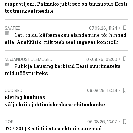
aiapaviljoni. Palmako juht: see on tunnustus Eesti
tootmiskvaliteedile
SAATED
07.08.26, 11:24
Läti toidu käibemaksu alandamine tõi hinnad
alla. Analüütik: riik teeb seal tugevat kontrolli
MAJANDUSTULEMUSED
07.08.26, 08:00
Puhk ja Lausing kerkisid Eesti suurimateks
toidutöösturiteks
UUDISED
06.08.26, 14:44
Elering kuulutas
välja kriisijuhtimiskeskuse ehitushanke
TOP
06.08.26, 13:07
TOP 231 | Eesti tööstussektori suuremad