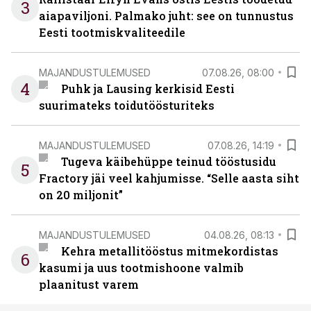
3
aiapaviljoni. Palmako juht: see on tunnustus
Eesti tootmiskvaliteedile
MAJANDUSTULEMUSED
07.08.26, 08:00
4
Puhk ja Lausing kerkisid Eesti
suurimateks toidutöösturiteks
MAJANDUSTULEMUSED
07.08.26, 14:19
Tugeva käibehüppe teinud tööstusidu
5
Fractory jäi veel kahjumisse. “Selle aasta siht
on 20 miljonit”
MAJANDUSTULEMUSED
04.08.26, 08:13
Kehra metallitööstus mitmekordistas
6
kasumi ja uus tootmishoone valmib
plaanitust varem