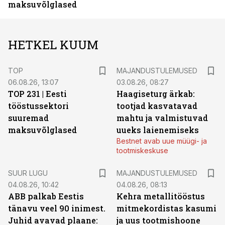
maksuvõlglased
HETKEL KUUM
TOP
MAJANDUSTULEMUSED
06.08.26, 13:07
03.08.26, 08:27
TOP 231 | Eesti
Haagiseturg ärkab:
tööstussektori
tootjad kasvatavad
suuremad
mahtu ja valmistuvad
maksuvõlglased
uueks laienemiseks
Bestnet avab uue müügi- ja
tootmiskeskuse
SUUR LUGU
MAJANDUSTULEMUSED
04.08.26, 10:42
04.08.26, 08:13
ABB palkab Eestis
Kehra metallitööstus
tänavu veel 90 inimest.
mitmekordistas kasumi
Juhid avavad plaane:
ja uus tootmishoone