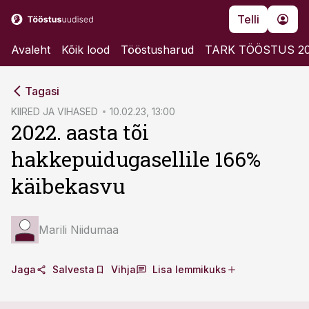
Telli
Avaleht
Kõik lood
Tööstusharud
TARK TÖÖSTUS 2
cebook
cebook
Tagasi
Twitter)
Twitter)
KIIRED JA VIHASED
10.02.23, 13:00
2022. aasta tõi
kedIn
kedIn
hakkepuidugasellile 166%
ail
ail
käibekasvu
k
k
Marili Niidumaa
Jaga
Salvesta
Vihja
Lisa lemmikuks