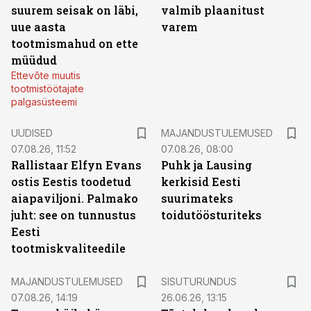
suurem seisak on läbi,
valmib plaanitust
uue aasta
varem
tootmismahud on ette
müüdud
Ettevõte muutis
tootmistöötajate
palgasüsteemi
UUDISED
MAJANDUSTULEMUSED
07.08.26, 11:52
07.08.26, 08:00
Rallistaar Elfyn Evans
Puhk ja Lausing
ostis Eestis toodetud
kerkisid Eesti
aiapaviljoni. Palmako
suurimateks
juht: see on tunnustus
toidutöösturiteks
Eesti
tootmiskvaliteedile
ST
MAJANDUSTULEMUSED
SISUTURUNDUS
07.08.26, 14:19
26.06.26, 13:15