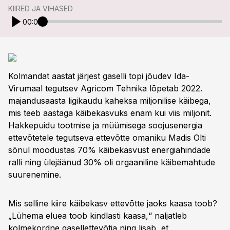
KIIRED JA VIHASED
00:00
Kolmandat aastat järjest gaselli topi jõudev Ida-
Virumaal tegutsev Agricom Tehnika lõpetab 2022.
majandusaasta ligikaudu kaheksa miljonilise käibega,
mis teeb aastaga käibekasvuks enam kui viis miljonit.
Hakkepuidu tootmise ja müümisega soojusenergia
ettevõtetele tegutseva ettevõtte omaniku Madis Olti
sõnul moodustas 70% käibekasvust energiahindade
ralli ning ülejäänud 30% oli orgaaniline käibemahtude
suurenemine.
Mis selline kiire käibekasv ettevõtte jaoks kaasa toob?
„Lühema eluea toob kindlasti kaasa,“ naljatleb
kolmekordne gasellettevõtja ning lisab, et