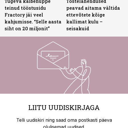
Tugeva käibehüppe
Tõstelahendused
teinud tööstusidu
peavad aitama vältida
Fractory jäi veel
ettevõtete kõige
kahjumisse. “Selle aasta
kallimat kulu –
siht on 20 miljonit”
seisakuid
LIITU UUDISKIRJAGA
Telli uudiskiri ning saad oma postkasti päeva
olulisemad uudised.