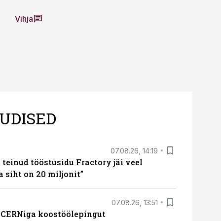
Vihja
UDISED
07.08.26, 14:19
teinud tööstusidu Fractory jäi veel
a siht on 20 miljonit”
07.08.26, 13:51
s CERNiga koostöölepingut