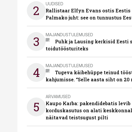
UUDISED
2
Rallistaar Elfyn Evans ostis Eestis
Palmako juht: see on tunnustus Ees
MAJANDUSTULEMUSED
3
Puhk ja Lausing kerkisid Eesti
toidutöösturiteks
MAJANDUSTULEMUSED
4
Tugeva käibehüppe teinud tööst
kahjumisse. “Selle aasta siht on 20 
ARVAMUSED
5
Kaupo Karba: pakendidebatis levib 
korduskasutus on alati keskkonna
näitavad teistsugust pilti