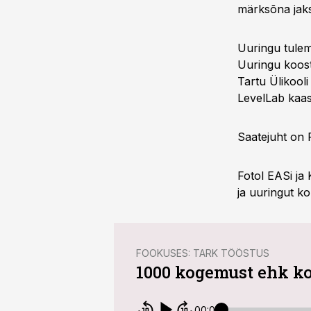
märksõna jaks
Uuringu tulem
Uuringu koost
Tartu Ülikooli
LevelLab kaas
Saatejuht on 
Fotol EASi ja
ja uuringut k
FOOKUSES: TARK TÖÖSTUS
1000 kogemust ehk kog
00:00