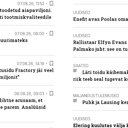
07.08.26, 11:52
 toodetud aiapaviljoni.
UUDISED
ti tootmiskvaliteedile
Enefit avas Poolas oma
07.08.26, 08:00
UUDISED
 suurimateks
Rallistaar Elfyn Evans 
Palmako juht: see on t
07.08.26, 14:19
SAATED
usidu Fractory jäi veel
Läti toidu käibema
miljonit”
riik teeb seal tugevat k
06.08.26, 09:03
MAJANDUSTULEMUSED
lihtne arusaam, et
Puhk ja Lausing ke
le parem. Analüüsid
UUDISED
Elering kuulutas välja