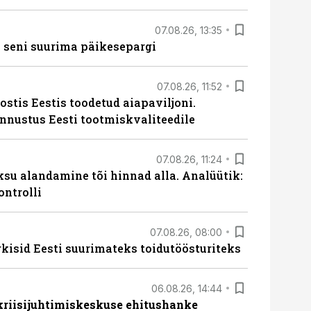
07.08.26, 13:35
 seni suurima päikesepargi
07.08.26, 11:52
ostis Eestis toodetud aiapaviljoni.
unnustus Eesti tootmiskvaliteedile
07.08.26, 11:24
ksu alandamine tõi hinnad alla. Analüütik:
ontrolli
07.08.26, 08:00
rkisid Eesti suurimateks toidutöösturiteks
06.08.26, 14:44
 kriisijuhtimiskeskuse ehitushanke