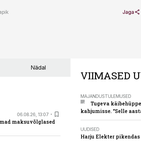
apik
Jaga
Nädal
VIIMASED U
MAJANDUSTULEMUSED
Tugeva käibehüppe 
kahjumisse. “Selle aast
06.08.26, 13:07
uremad maksuvõlglased
UUDISED
Harju Elekter pikenda