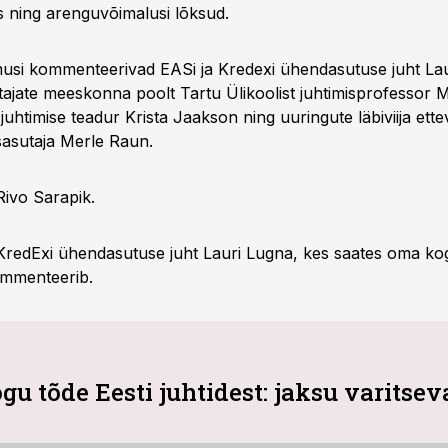
 ning arenguvõimalusi lõksud.
usi kommenteerivad EASi ja Kredexi ühendasutuse juht Lau
ajate meeskonna poolt Tartu Ülikoolist juhtimisprofessor M
 juhtimise teadur Krista Jaakson ning uuringute läbiviija ette
asutaja Merle Raun.
Rivo Sarapik.
 KredExi ühendasutuse juht Lauri Lugna, kes saates oma k
ommenteerib.
u tõde Eesti juhtidest: jaksu varitse