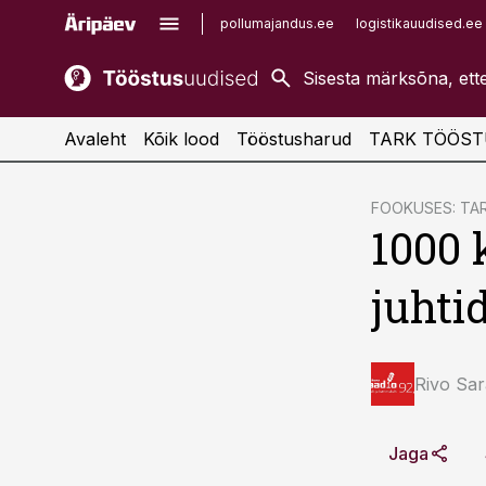
pollumajandus.ee
logistikauudised.ee
kaubandus.ee
imelineajalugu.ee
kinnisvarauudised.ee
imelineteadus.ee
Avaleht
Kõik lood
Tööstusharud
TARK TÖÖST
cebook
cebook
FOOKUSES: TA
1000 
Twitter)
Twitter)
kedIn
kedIn
juhti
ail
ail
k
k
Rivo Sar
Jaga