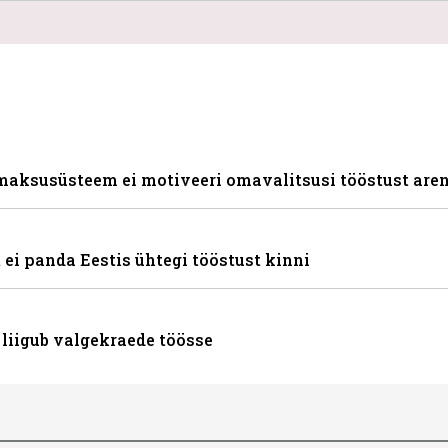
 maksusüsteem ei motiveeri omavalitsusi tööstust ar
 ei panda Eestis ühtegi tööstust kinni
 liigub valgekraede töösse