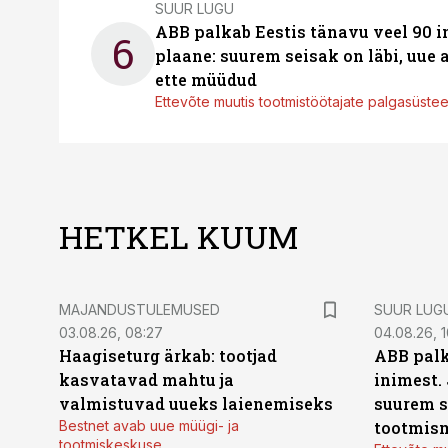
SUUR LUGU
ABB palkab Eestis tänavu veel 90 
6
plaane: suurem seisak on läbi, uue
ette müüdud
Ettevõte muutis tootmistöötajate palgasüste
HETKEL KUUM
MAJANDUSTULEMUSED
SUUR LUG
03.08.26, 08:27
04.08.26, 1
Haagiseturg ärkab: tootjad
ABB palk
kasvatavad mahtu ja
inimest.
valmistuvad uueks laienemiseks
suurem s
Bestnet avab uue müügi- ja
tootmis
tootmiskeskuse