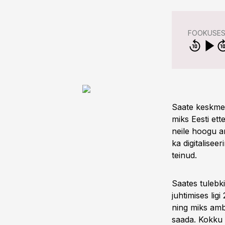
FOOKUSES
Saate keskmes 
miks Eesti ett
neile hoogu a
ka digitalisee
teinud.
Saates tulebk
juhtimises lig
ning miks ambi
saada. Kokku 