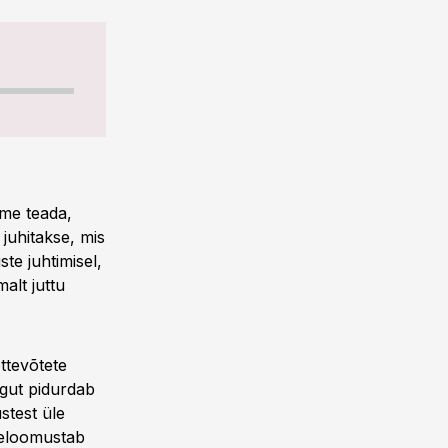
ame teada,
 juhitakse, mis
te juhtimisel,
alt juttu
ttevõtete
ngut pidurdab
stest üle
seloomustab