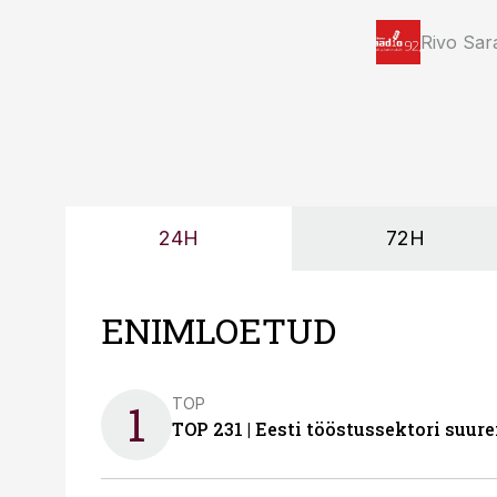
Rivo Sar
24H
72H
ENIMLOETUD
TOP
1
TOP 231 | Eesti tööstussektori su