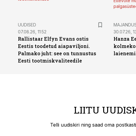
Ettevõte mu
palgasüste
UUDISED
MAJANDU
07.08.26, 11:52
30.07.26, 13
Rallistaar Elfyn Evans ostis
Hanza Ee
Eestis toodetud aiapaviljoni.
kolmekor
Palmako juht: see on tunnustus
laienemi
Eesti tootmiskvaliteedile
LIITU UUDIS
Telli uudiskiri ning saad oma postkas