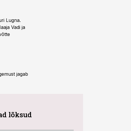
ri Lugna.
aaja Vadi ja
võtte
ogemust jagab
vad lõksud