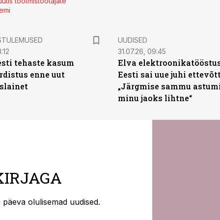
utis tootmistöötajate
emi
STULEMUSED
UUDISED
:12
31.07.26, 09:45
sti tehaste kasum
Elva elektroonikatööstu
distus enne uut
Eesti sai uue juhi ettevõt
slainet
„Järgmise sammu astumi
minu jaoks lihtne“
KIRJAGA
ti päeva olulisemad uudised.