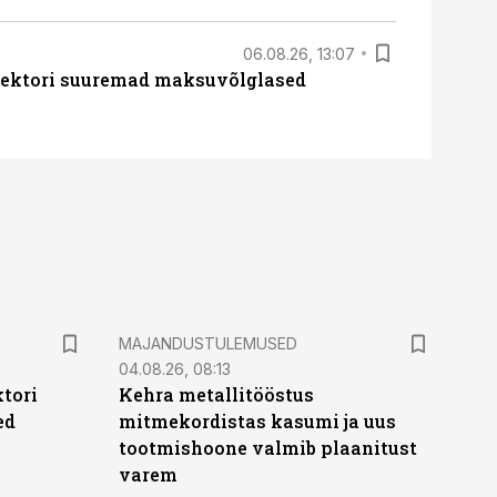
06.08.26, 13:07
ssektori suuremad maksuvõlglased
MAJANDUSTULEMUSED
04.08.26, 08:13
ktori
Kehra metallitööstus
ed
mitmekordistas kasumi ja uus
tootmishoone valmib plaanitust
varem