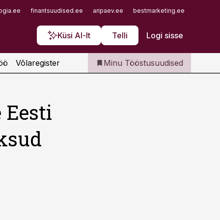
Iseteenindus
ogia.ee
finantsuudised.ee
aripaev.ee
bestmarketing.ee
finantsu
Telli Tööstusuudised
Küsi AI-lt
Telli
Logi sisse
öö
Võlaregister
Minu Tööstusuudised
 Eesti
õksud