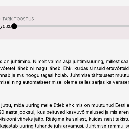
: TARK TÖÖSTUS
00:00
on juhtimine. Nimelt valmis äsja juhtimisuuring, millest sa
evõtetel läheb nii nagu läheb. Ehk, kuidas siinseid ettevõtteid
nnab ja mis hoogu tagasi hoiab. Juhtimise tähtsusest muutus
rimisel ning automatiseerimisel oleme selles sarjas ka varasem
i juttu, mida uuring meile ütleb ehk mis on muutunud Eesti e
i 20 aasta jooksul, kus peituvad kasvuvõimalused ja mis are
tsiooni väheks jääb. Räägime ka sellest, kuidas neist takistu
kajastab uuring tuhande juhi arvamusi. Juhtimise rammu i