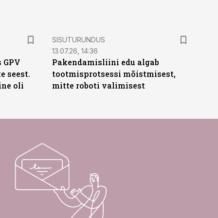
ST
SISUTURUNDUS
13.07.26, 14:36
s GPV
Pakendamisliini edu algab
te seest.
tootmisprotsessi mõistmisest,
ne oli
mitte roboti valimisest