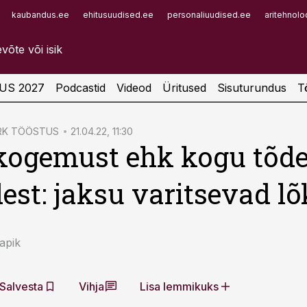
kaubandus.ee
ehitusuudised.ee
personaliuudised.ee
aritehnolo
Infopank
Radar
US 2027
Podcastid
Videod
Üritused
Sisuturundus
T
RK TÖÖSTUS
21.04.22, 11:30
kogemust ehk kogu tõde
dest: jaksu varitsevad l
apik
Salvesta
Vihja
Lisa lemmikuks