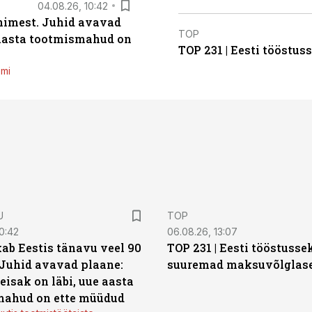
04.08.26, 10:42
inimest. Juhid avavad
TOP
 aasta tootmismahud on
TOP 231 | Eesti tööstu
emi
U
TOP
0:42
06.08.26, 13:07
ab Eestis tänavu veel 90
TOP 231 | Eesti tööstusse
 Juhid avavad plaane:
suuremad maksuvõlglas
eisak on läbi, uue aasta
mahud on ette müüdud