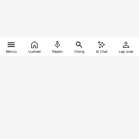
Menüü
Uudised
Raadio
Otsing
AI Chat
Logi sisse
Vana-Lõuna 39/1, 19094 Tallinn
(+372) 667 0111
toostusuudised@toostusuudised.ee
Telli
Reklaam
Firmast