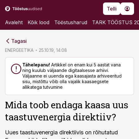
Telli
Avaleht
Kõik lood
Tööstusharud
TARK TÖÖSTUS 2
cebook
cebook
Tagasi
Twitter)
Twitter)
ENERGEETIKA
25.10.19, 14:08
kedIn
kedIn
Tähelepanu!
Artikkel on enam kui 5 aastat vana
ning kuulub väljaande digitaalsesse arhiivi.
ail
ail
Väljaanne ei uuenda ega kaasajasta arhiveeritud
sisu, mistõttu võib olla vajalik kaasaegsete
k
k
allikatega tutvumine
Mida toob endaga kaasa uus
taastuvenergia direktiiv?
Uues taastuvenergia direktiivis on rõhutatud