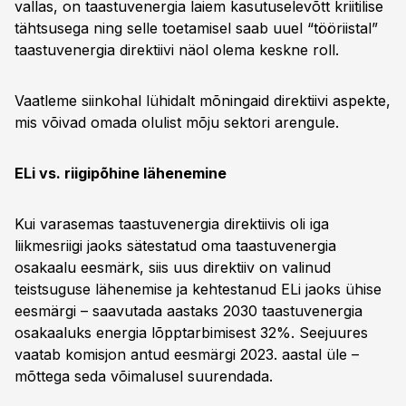
vallas, on taastuvenergia laiem kasutuselevõtt kriitilise
tähtsusega ning selle toetamisel saab uuel “tööriistal”
taastuvenergia direktiivi näol olema keskne roll.
Vaatleme siinkohal lühidalt mõningaid direktiivi aspekte,
mis võivad omada olulist mõju sektori arengule.
ELi vs. riigipõhine lähenemine
Kui varasemas taastuvenergia direktiivis oli iga
liikmesriigi jaoks sätestatud oma taastuvenergia
osakaalu eesmärk, siis uus direktiiv on valinud
teistsuguse lähenemise ja kehtestanud ELi jaoks ühise
eesmärgi – saavutada aastaks 2030 taastuvenergia
osakaaluks energia lõpptarbimisest 32%. Seejuures
vaatab komisjon antud eesmärgi 2023. aastal üle –
mõttega seda võimalusel suurendada.