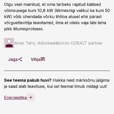
Olgu veel mainitud, et oma tarbeks rajatud käitised
võimsusega kuni 10,8 kW (liikmesriigi valikul ka kuni 50
kW) võib ühendada võrku lihtloa alusel ehk pärast
võrguettevõtja teavitamist, ilma et oleks vaja läbi teha
pikk liitumisprotsess.
Aivar Taro, Advokaadibüroo COBALT partner
Jaga
Vihja
See teema pakub huvi?
Hakka neid märksõnu jälgima
ja saad alati teavituse, kui sel teemal ilmub midagi uut!
Energeetika