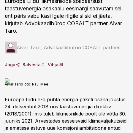
Euroopa Liidu liikmesriikide solidaarsust
taastuvenergia osakaalu eesmärgi saavutamisel,
ent päris vabu käsi igale riigile siiski ei jäeta,
kirjutab Advokaadibüroo COBALT partner Aivar
Taro.
Aivar Taro, Advokaadibüroo COBALT partner
Jaga
Salvesta
Vihja
Aivar Taro
Foto:
Raul Mee
Euroopa Liidu n-ö puhta energia paketi osana jõustus
24. detsembril 2018 uus taastuvenergia direktiiv
(2018/2001), mis tuleb liikmesriikide poolt üle võtta 30.
juuniks 2021. Arvestades eesseisvaid kliimaväljakutseid
ja ametisse astuva uue komisjoni ambitsioone antud