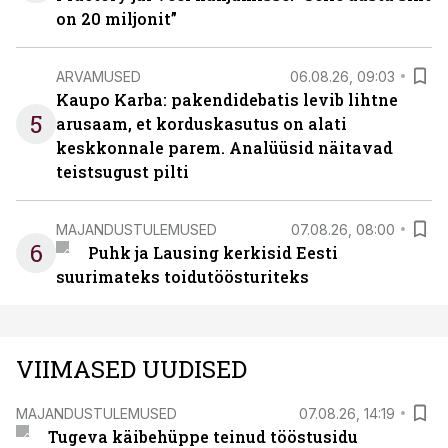
on 20 miljonit”
ARVAMUSED
06.08.26, 09:03
Kaupo Karba: pakendidebatis levib lihtne
5
arusaam, et korduskasutus on alati
keskkonnale parem. Analüüsid näitavad
teistsugust pilti
MAJANDUSTULEMUSED
07.08.26, 08:00
6
Puhk ja Lausing kerkisid Eesti
suurimateks toidutöösturiteks
VIIMASED UUDISED
MAJANDUSTULEMUSED
07.08.26, 14:19
Tugeva käibehüppe teinud tööstusidu