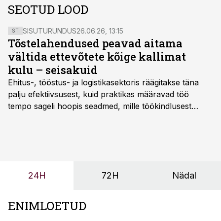
SEOTUD LOOD
SISUTURUNDUS
26.06.26, 13:15
ST
Tõstelahendused peavad aitama
vältida ettevõtete kõige kallimat
kulu – seisakuid
Ehitus-, tööstus- ja logistikasektoris räägitakse täna
palju efektiivsusest, kuid praktikas määravad töö
tempo sageli hoopis seadmed, mille töökindlusest
sõltub kogu objekti või tootmise sujuvus. Kui tõstuk
seisab, töö katkeb või masin ei vasta töötingimustele,
ei tähenda see ettevõtte jaoks ainult tehnilist
probleemi, vaid otsest rahalist kulu, venivaid tähtaegu
ja suuremaid riske tööohutusele.
24H
72H
Nädal
ENIMLOETUD