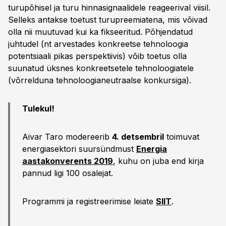
turupõhisel ja turu hinnasignaalidele reageerival viisil.
Selleks antakse toetust turupreemiatena, mis võivad
olla nii muutuvad kui ka fikseeritud. Põhjendatud
juhtudel (nt arvestades konkreetse tehnoloogia
potentsiaali pikas perspektiivis) võib toetus olla
suunatud üksnes konkreetsetele tehnoloogiatele
(võrrelduna tehnoloogianeutraalse konkursiga).
Tulekul!
Aivar Taro modereerib
4. detsembril
toimuvat
energiasektori suursündmust
Energia
aastakonverents 2019
, kuhu on juba end kirja
pannud ligi 100 osalejat.
Programmi ja registreerimise leiate
SIIT
.