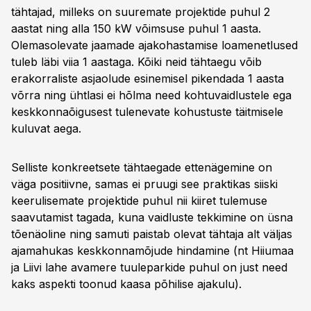
tähtajad, milleks on suuremate projektide puhul 2
aastat ning alla 150 kW võimsuse puhul 1 aasta.
Olemasolevate jaamade ajakohastamise loamenetlused
tuleb läbi viia 1 aastaga. Kõiki neid tähtaegu võib
erakorraliste asjaolude esinemisel pikendada 1 aasta
võrra ning ühtlasi ei hõlma need kohtuvaidlustele ega
keskkonnaõigusest tulenevate kohustuste täitmisele
kuluvat aega.
Selliste konkreetsete tähtaegade ettenägemine on
väga positiivne, samas ei pruugi see praktikas siiski
keerulisemate projektide puhul nii kiiret tulemuse
saavutamist tagada, kuna vaidluste tekkimine on üsna
tõenäoline ning samuti paistab olevat tähtaja alt väljas
ajamahukas keskkonnamõjude hindamine (nt Hiiumaa
ja Liivi lahe avamere tuuleparkide puhul on just need
kaks aspekti toonud kaasa põhilise ajakulu).