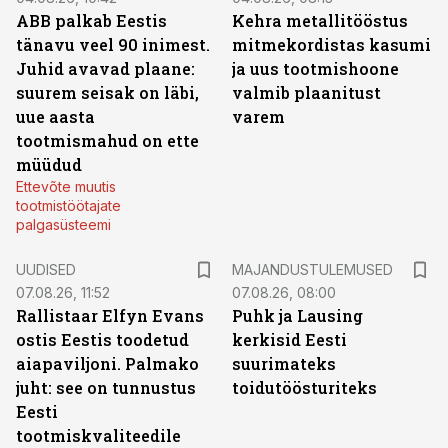
ABB palkab Eestis
Kehra metallitööstus
tänavu veel 90 inimest.
mitmekordistas kasumi
Juhid avavad plaane:
ja uus tootmishoone
suurem seisak on läbi,
valmib plaanitust
uue aasta
varem
tootmismahud on ette
müüdud
Ettevõte muutis
tootmistöötajate
palgasüsteemi
UUDISED
MAJANDUSTULEMUSED
07.08.26, 11:52
07.08.26, 08:00
Rallistaar Elfyn Evans
Puhk ja Lausing
ostis Eestis toodetud
kerkisid Eesti
aiapaviljoni. Palmako
suurimateks
juht: see on tunnustus
toidutöösturiteks
Eesti
tootmiskvaliteedile