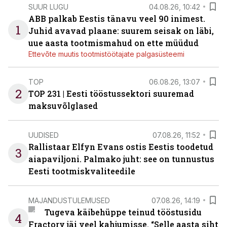
SUUR LUGU
04.08.26, 10:42
ABB palkab Eestis tänavu veel 90 inimest.
1
Juhid avavad plaane: suurem seisak on läbi,
uue aasta tootmismahud on ette müüdud
Ettevõte muutis tootmistöötajate palgasüsteemi
TOP
06.08.26, 13:07
2
TOP 231 | Eesti tööstussektori suuremad
maksuvõlglased
UUDISED
07.08.26, 11:52
Rallistaar Elfyn Evans ostis Eestis toodetud
3
aiapaviljoni. Palmako juht: see on tunnustus
Eesti tootmiskvaliteedile
MAJANDUSTULEMUSED
07.08.26, 14:19
Tugeva käibehüppe teinud tööstusidu
4
Fractory jäi veel kahjumisse. “Selle aasta siht