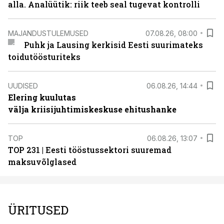
alla. Analüütik: riik teeb seal tugevat kontrolli
MAJANDUSTULEMUSED
07.08.26, 08:00
Puhk ja Lausing kerkisid Eesti suurimateks
toidutöösturiteks
UUDISED
06.08.26, 14:44
Elering kuulutas
välja kriisijuhtimiskeskuse ehitushanke
TOP
06.08.26, 13:07
TOP 231 | Eesti tööstussektori suuremad
maksuvõlglased
ÜRITUSED