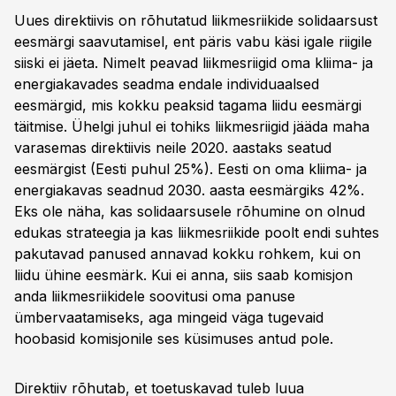
Uues direktiivis on rõhutatud liikmesriikide solidaarsust
eesmärgi saavutamisel, ent päris vabu käsi igale riigile
siiski ei jäeta. Nimelt peavad liikmesriigid oma kliima- ja
energiakavades seadma endale individuaalsed
eesmärgid, mis kokku peaksid tagama liidu eesmärgi
täitmise. Ühelgi juhul ei tohiks liikmesriigid jääda maha
varasemas direktiivis neile 2020. aastaks seatud
eesmärgist (Eesti puhul 25%). Eesti on oma kliima- ja
energiakavas seadnud 2030. aasta eesmärgiks 42%.
Eks ole näha, kas solidaarsusele rõhumine on olnud
edukas strateegia ja kas liikmesriikide poolt endi suhtes
pakutavad panused annavad kokku rohkem, kui on
liidu ühine eesmärk. Kui ei anna, siis saab komisjon
anda liikmesriikidele soovitusi oma panuse
ümbervaatamiseks, aga mingeid väga tugevaid
hoobasid komisjonile ses küsimuses antud pole.
Direktiiv rõhutab, et toetuskavad tuleb luua