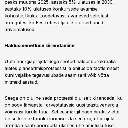
peaks muutma 2025. aastaks 5% ulatuses ja 2030.
aastaks 10% ulatuses konkursside avamise
kohustuslikuks. Loodetavasti avanevad sellistest
arengutest ka Eesti ettevõtjatele olulised uued
ärivõimalused.
Haldusmenetluse kiirendamine
Uute energiaprojektidega seotud haldusbürokraatia
alates planeerimisprotsessist ja ehitusloa taotlemisest
kuni vajalike tegevuslubade saamiseni võib võtta
mitmeid aastaid.
Seega on oluline seda protsessi oluliselt kiirendada, kui
on soov lähiaastail arvestatavaid uusi taastuvenergia
võimsusi turule tuua. Sel eesmärgil näeb direktiiv ette
ühtse kontaktpunkti loomise. Ja seda nii, et projekti
arendaja saab pöörduda üksnes ühe ametiasutuse