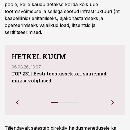
poole, kelle kaudu aetakse korda kõik uue
tootmisvõimsuse ja sellega seotud infrastruktuuri (nt
kaabelliinid) ehitamiseks, ajakohastamiseks ja
opereerimiseks vajalikud load, litsentsid ja
sertifitseerimised.
HETKEL KUUM
06.08.26, 13:07
04.08
TOP 231 | Eesti tööstussektori suuremad
ABB 
maksuvõlglased
Juhi
uue 
Ettev
Täiendavalt sätestab direktiiv haldusmenetlusele ka