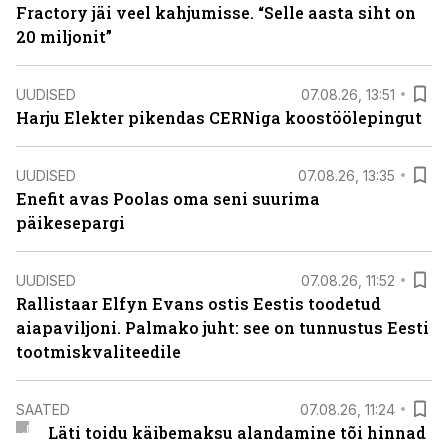
Fractory jäi veel kahjumisse. “Selle aasta siht on
20 miljonit”
UUDISED
07.08.26, 13:51
Harju Elekter pikendas CERNiga koostöölepingut
UUDISED
07.08.26, 13:35
Enefit avas Poolas oma seni suurima
päikesepargi
UUDISED
07.08.26, 11:52
Rallistaar Elfyn Evans ostis Eestis toodetud
aiapaviljoni. Palmako juht: see on tunnustus Eesti
tootmiskvaliteedile
SAATED
07.08.26, 11:24
Läti toidu käibemaksu alandamine tõi hinnad