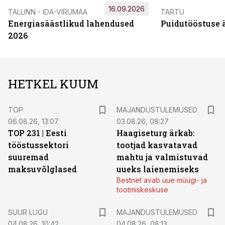
16.09.2026
TALLINN - IDA-VIRUMAA
TARTU
Energiasäästlikud lahendused
Puidutööstuse 
2026
HETKEL KUUM
TOP
MAJANDUSTULEMUSED
06.08.26, 13:07
03.08.26, 08:27
TOP 231 | Eesti
Haagiseturg ärkab:
tööstussektori
tootjad kasvatavad
suuremad
mahtu ja valmistuvad
maksuvõlglased
uueks laienemiseks
Bestnet avab uue müügi- ja
tootmiskeskuse
SUUR LUGU
MAJANDUSTULEMUSED
04.08.26, 10:42
04.08.26, 08:13