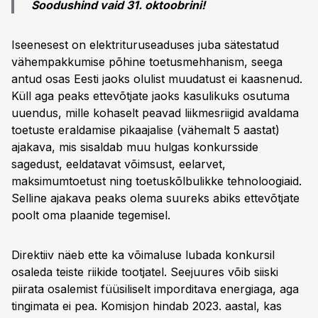
Soodushind vaid 31. oktoobrini!
Iseenesest on elektrituruseaduses juba sätestatud
vähempakkumise põhine toetusmehhanism, seega
antud osas Eesti jaoks olulist muudatust ei kaasnenud.
Küll aga peaks ettevõtjate jaoks kasulikuks osutuma
uuendus, mille kohaselt peavad liikmesriigid avaldama
toetuste eraldamise pikaajalise (vähemalt 5 aastat)
ajakava, mis sisaldab muu hulgas konkursside
sagedust, eeldatavat võimsust, eelarvet,
maksimumtoetust ning toetuskõlbulikke tehnoloogiaid.
Selline ajakava peaks olema suureks abiks ettevõtjate
poolt oma plaanide tegemisel.
Direktiiv näeb ette ka võimaluse lubada konkursil
osaleda teiste riikide tootjatel. Seejuures võib siiski
piirata osalemist füüsiliselt imporditava energiaga, aga
tingimata ei pea. Komisjon hindab 2023. aastal, kas