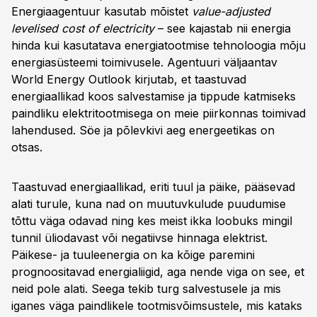
Energiaagentuur kasutab mõistet
value-adjusted
levelised cost of electricity
– see kajastab nii energia
hinda kui kasutatava energiatootmise tehnoloogia mõju
energiasüsteemi toimivusele. Agentuuri väljaantav
World Energy Outlook kirjutab, et taastuvad
energiaallikad koos salvestamise ja tippude katmiseks
paindliku elektritootmisega on meie piirkonnas toimivad
lahendused. Söe ja põlevkivi aeg energeetikas on
otsas.
Taastuvad energiaallikad, eriti tuul ja päike, pääsevad
alati turule, kuna nad on muutuvkulude puudumise
tõttu väga odavad ning kes meist ikka loobuks mingil
tunnil üliodavast või negatiivse hinnaga elektrist.
Päikese- ja tuuleenergia on ka kõige paremini
prognoositavad energialiigid, aga nende viga on see, et
neid pole alati. Seega tekib turg salvestusele ja mis
iganes väga paindlikele tootmisvõimsustele, mis kataks