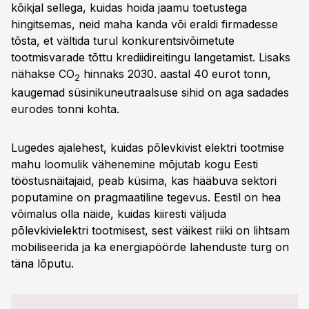
kõikjal sellega, kuidas hoida jaamu toetustega
hingitsemas, neid maha kanda või eraldi firmadesse
tõsta, et vältida turul konkurentsivõimetute
tootmisvarade tõttu krediidireitingu langetamist. Lisaks
nähakse CO
hinnaks 2030. aastal 40 eurot tonn,
2
kaugemad süsinikuneutraalsuse sihid on aga sadades
eurodes tonni kohta.
Lugedes ajalehest, kuidas põlevkivist elektri tootmise
mahu loomulik vähenemine mõjutab kogu Eesti
tööstusnäitajaid, peab küsima, kas hääbuva sektori
poputamine on pragmaatiline tegevus. Eestil on hea
võimalus olla näide, kuidas kiiresti väljuda
põlevkivielektri tootmisest, sest väikest riiki on lihtsam
mobiliseerida ja ka energiapöörde lahenduste turg on
täna lõputu.