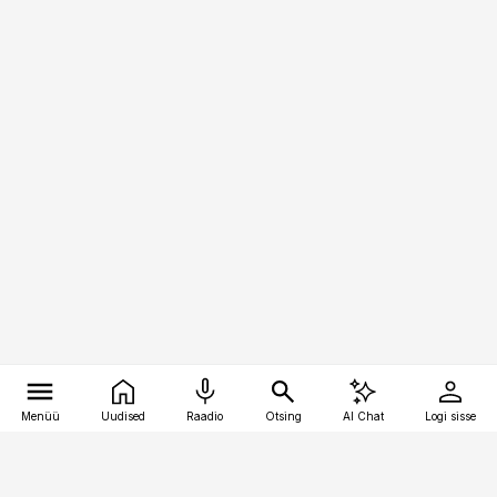
Menüü
Uudised
Raadio
Otsing
AI Chat
Logi sisse