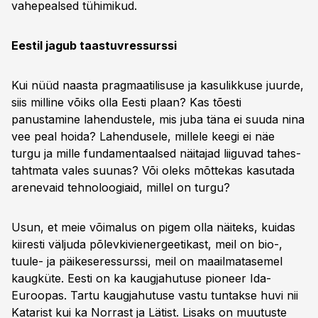
vahepealsed tühimikud.
Eestil jagub taastuvressurssi
Kui nüüd naasta pragmaatilisuse ja kasulikkuse juurde,
siis milline võiks olla Eesti plaan? Kas tõesti
panustamine lahendustele, mis juba täna ei suuda nina
vee peal hoida? Lahendusele, millele keegi ei näe
turgu ja mille fundamentaalsed näitajad liiguvad tahes-
tahtmata vales suunas? Või oleks mõttekas kasutada
arenevaid tehnoloogiaid, millel on turgu?
Usun, et meie võimalus on pigem olla näiteks, kuidas
kiiresti väljuda põlevkivienergeetikast, meil on bio-,
tuule- ja päikeseressurssi, meil on maailmatasemel
kaugküte. Eesti on ka kaugjahutuse pioneer Ida-
Euroopas. Tartu kaugjahutuse vastu tuntakse huvi nii
Katarist kui ka Norrast ja Lätist. Lisaks on muutuste