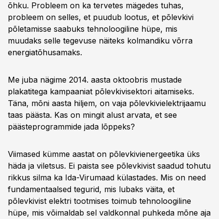
õhku. Probleem on ka tervetes mägedes tuhas,
probleem on selles, et puudub lootus, et põlevkivi
põletamisse saabuks tehnoloogiline hüpe, mis
muudaks selle tegevuse näiteks kolmandiku võrra
energiatõhusamaks.
Me juba nägime 2014. aasta oktoobris mustade
plakatitega kampaaniat põlevkivisektori aitamiseks.
Täna, mõni aasta hiljem, on vaja põlevkivielektrijaamu
taas päästa. Kas on mingit alust arvata, et see
päästeprogrammide jada lõppeks?
Viimased kümme aastat on põlevkivienergeetika üks
häda ja viletsus. Ei paista see põlevkivist saadud tohutu
rikkus silma ka Ida-Virumaad külastades. Mis on need
fundamentaalsed tegurid, mis lubaks väita, et
põlevkivist elektri tootmises toimub tehnoloogiline
hüpe, mis võimaldab sel valdkonnal puhkeda mõne aja