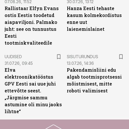
07.08.26, 11:52
30.07.26, 13:12
Rallistaar Elfyn Evans
Hanza Eesti tehaste
ostis Eestis toodetud
kasum kolmekordistus
aiapaviljoni. Palmako
enne uut
juht: see on tunnustus
laienemislainet
Eesti
tootmiskvaliteedile
ST
UUDISED
SISUTURUNDUS
31.07.26, 09:45
13.07.26, 14:36
Elva
Pakendamisliini edu
elektroonikatööstus
algab tootmisprotsessi
GPV Eesti sai uue juhi
mõistmisest, mitte
ettevõtte seest.
roboti valimisest
„Järgmise sammu
astumine oli minu jaoks
lihtne“