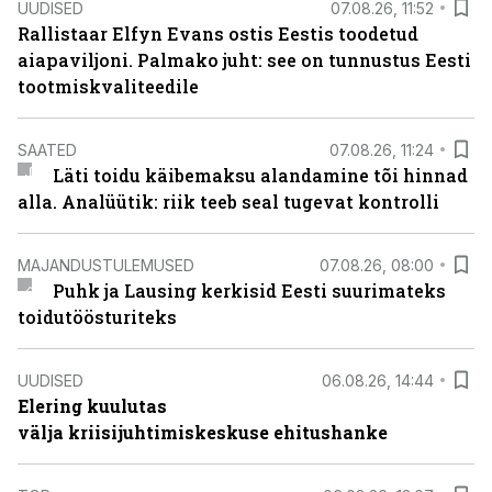
UUDISED
07.08.26, 11:52
Rallistaar Elfyn Evans ostis Eestis toodetud
aiapaviljoni. Palmako juht: see on tunnustus Eesti
tootmiskvaliteedile
SAATED
07.08.26, 11:24
Läti toidu käibemaksu alandamine tõi hinnad
alla. Analüütik: riik teeb seal tugevat kontrolli
MAJANDUSTULEMUSED
07.08.26, 08:00
Puhk ja Lausing kerkisid Eesti suurimateks
toidutöösturiteks
UUDISED
06.08.26, 14:44
Elering kuulutas
välja kriisijuhtimiskeskuse ehitushanke