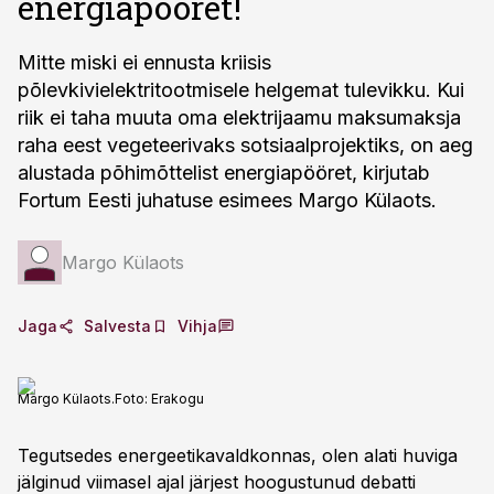
energiapööret!
Mitte miski ei ennusta kriisis
põlevkivielektritootmisele helgemat tulevikku. Kui
riik ei taha muuta oma elektrijaamu maksumaksja
raha eest vegeteerivaks sotsiaalprojektiks, on aeg
alustada põhimõttelist energiapööret, kirjutab
Fortum Eesti juhatuse esimees Margo Külaots.
Margo Külaots
Jaga
Salvesta
Vihja
Margo Külaots.
Foto:
Erakogu
Tegutsedes energeetikavaldkonnas, olen alati huviga
jälginud viimasel ajal järjest hoogustunud debatti