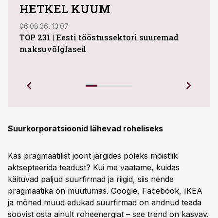
HETKEL KUUM
06.08.26, 13:07
04.08
TOP 231 | Eesti tööstussektori suuremad
ABB 
maksuvõlglased
Juhi
uue 
Ettev
Suurkorporatsioonid lähevad roheliseks
Kas pragmaatilist joont järgides poleks mõistlik
aktsepteerida teadust? Kui me vaatame, kuidas
käituvad paljud suurfirmad ja riigid, siis nende
pragmaatika on muutumas. Google, Facebook, IKEA
ja mõned muud edukad suurfirmad on andnud teada
soovist osta ainult roheenergiat – see trend on kasvav.