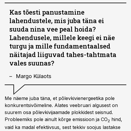
Kas tõesti panustamine
lahendustele, mis juba täna ei
suuda nina vee peal hoida?
Lahendusele, millele keegi ei näe
turgu ja mille fundamentaalsed
näitajad liiguvad tahes-tahtmata
vales suunas?
Margo Külaots
Me näeme juba täna, et põlevkivienergeetika pole
konkurentsivõimeline. Alates veebruari algusest on
suurem osa põlevkivijaamade plokkidest seisnud.
Probleemiks pole ainult kõrge emissioon ja CO
hind,
2
vaid ka madal efektiivsus, sest tekkiv soojus lastakse