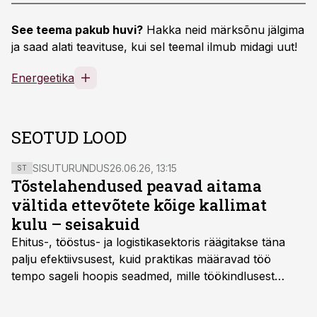
See teema pakub huvi?
Hakka neid märksõnu jälgima
ja saad alati teavituse, kui sel teemal ilmub midagi uut!
Energeetika
SEOTUD LOOD
SISUTURUNDUS
26.06.26, 13:15
ST
Tõstelahendused peavad aitama
vältida ettevõtete kõige kallimat
kulu – seisakuid
Ehitus-, tööstus- ja logistikasektoris räägitakse täna
palju efektiivsusest, kuid praktikas määravad töö
tempo sageli hoopis seadmed, mille töökindlusest
sõltub kogu objekti või tootmise sujuvus. Kui tõstuk
seisab, töö katkeb või masin ei vasta töötingimustele,