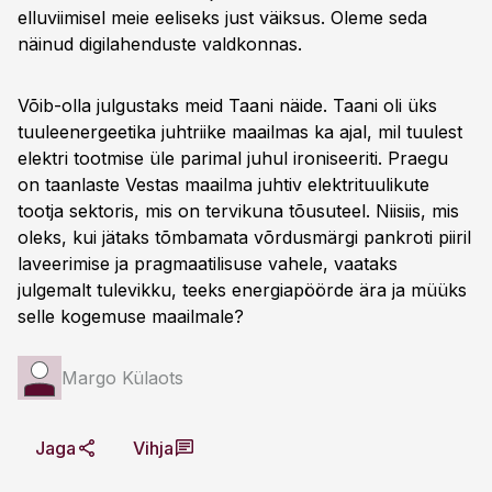
elluviimisel meie eeliseks just väiksus. Oleme seda
näinud digilahenduste valdkonnas.
Võib-olla julgustaks meid Taani näide. Taani oli üks
tuuleenergeetika juhtriike maailmas ka ajal, mil tuulest
elektri tootmise üle parimal juhul ironiseeriti. Praegu
on taanlaste Vestas maailma juhtiv elektrituulikute
tootja sektoris, mis on tervikuna tõusuteel. Niisiis, mis
oleks, kui jätaks tõmbamata võrdusmärgi pankroti piiril
laveerimise ja pragmaatilisuse vahele, vaataks
julgemalt tulevikku, teeks energiapöörde ära ja müüks
selle kogemuse maailmale?
Margo Külaots
Jaga
Vihja