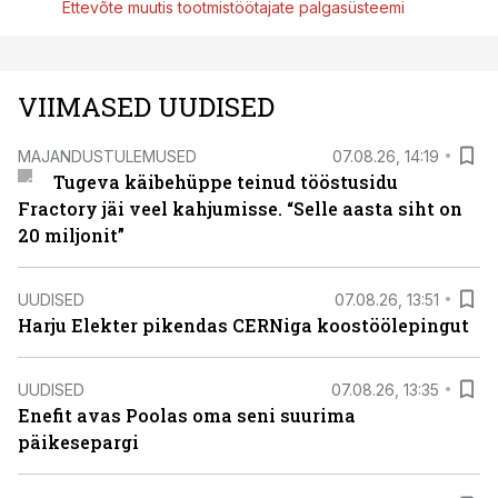
Ettevõte muutis tootmistöötajate palgasüsteemi
VIIMASED UUDISED
MAJANDUSTULEMUSED
07.08.26, 14:19
Tugeva käibehüppe teinud tööstusidu
Fractory jäi veel kahjumisse. “Selle aasta siht on
20 miljonit”
UUDISED
07.08.26, 13:51
Harju Elekter pikendas CERNiga koostöölepingut
UUDISED
07.08.26, 13:35
Enefit avas Poolas oma seni suurima
päikesepargi