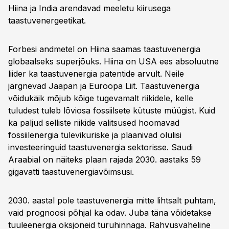
Hiina ja India arendavad meeletu kiirusega
taastuvenergeetikat.
Forbesi andmetel on Hiina saamas taastuvenergia
globaalseks superjõuks. Hiina on USA ees absoluutne
liider ka taastuvenergia patentide arvult. Neile
järgnevad Jaapan ja Euroopa Liit. Taastuvenergia
võidukäik mõjub kõige tugevamalt riikidele, kelle
tuludest tuleb lõviosa fossiilsete kütuste müügist. Kuid
ka paljud selliste riikide valitsused hoomavad
fossiilenergia tulevikuriske ja plaanivad olulisi
investeeringuid taastuvenergia sektorisse. Saudi
Araabial on näiteks plaan rajada 2030. aastaks 59
gigavatti taastuvenergiavõimsusi.
2030. aastal pole taastuvenergia mitte lihtsalt puhtam,
vaid prognoosi põhjal ka odav. Juba täna võidetakse
tuuleenergia oksjoneid turuhinnaga. Rahvusvaheline