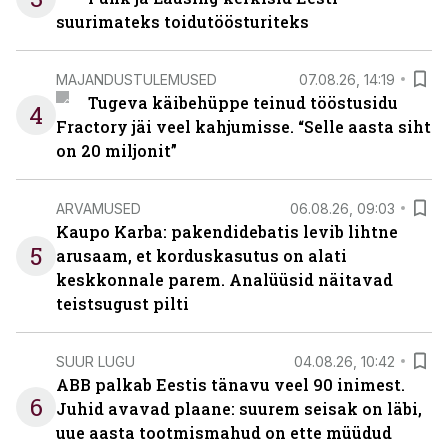
suurimateks toidutöösturiteks
MAJANDUSTULEMUSED
07.08.26, 14:19
Tugeva käibehüppe teinud tööstusidu
4
Fractory jäi veel kahjumisse. “Selle aasta siht
on 20 miljonit”
ARVAMUSED
06.08.26, 09:03
Kaupo Karba: pakendidebatis levib lihtne
5
arusaam, et korduskasutus on alati
keskkonnale parem. Analüüsid näitavad
teistsugust pilti
SUUR LUGU
04.08.26, 10:42
ABB palkab Eestis tänavu veel 90 inimest.
6
Juhid avavad plaane: suurem seisak on läbi,
uue aasta tootmismahud on ette müüdud