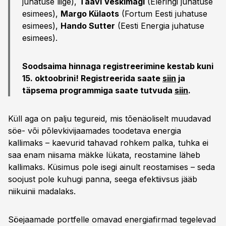
juhatuse liige),
Taavi Veskimägi
(Eleringi juhatuse
esimees),
Margo Külaots
(Fortum Eesti juhatuse
esimees),
Hando Sutter
(Eesti Energia juhatuse
esimees).
Soodsaima hinnaga registreerimine kestab kuni
15. oktoobrini! Registreerida saate
siin
ja
täpsema programmiga saate tutvuda
siin
.
Küll aga on palju tegureid, mis tõenäoliselt muudavad
söe- või põlevkivijaamades toodetava energia
kallimaks – kaevurid tahavad rohkem palka, tuhka ei
saa enam niisama mäkke lükata, reostamine läheb
kallimaks. Küsimus pole isegi ainult reostamises – seda
soojust pole kuhugi panna, seega efektiivsus jääb
niikuinii madalaks.
Söejaamade portfelle omavad energiafirmad tegelevad