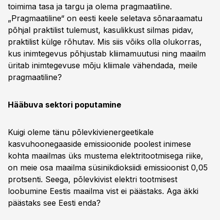
toimima tasa ja targu ja olema pragmaatiline.
„Pragmaatiline“ on eesti keele seletava sõnaraamatu
põhjal praktilist tulemust, kasulikkust silmas pidav,
praktilist külge rõhutav. Mis siis võiks olla olukorras,
kus inimtegevus põhjustab kliimamuutusi ning maailm
üritab inimtegevuse mõju kliimale vähendada, meile
pragmaatiline?
Hääbuva sektori poputamine
Kuigi oleme tänu põlevkivienergeetikale
kasvuhoonegaaside emissioonide poolest inimese
kohta maailmas üks mustema elektritootmisega riike,
on meie osa maailma süsinikdioksiidi emissioonist 0,05
protsenti. Seega, põlevkivist elektri tootmisest
loobumine Eestis maailma vist ei päästaks. Aga äkki
päästaks see Eesti enda?