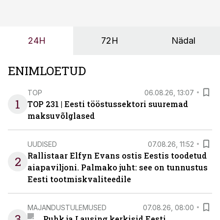
ei tähenda see ettevõtte jaoks ainult tehnilist
probleemi, vaid otsest rahalist kulu, venivaid tähtaegu
ja suuremaid riske tööohutusele.
24H
72H
Nädal
ENIMLOETUD
TOP
06.08.26, 13:07
1
TOP 231 | Eesti tööstussektori suuremad
maksuvõlglased
UUDISED
07.08.26, 11:52
Rallistaar Elfyn Evans ostis Eestis toodetud
2
aiapaviljoni. Palmako juht: see on tunnustus
Eesti tootmiskvaliteedile
MAJANDUSTULEMUSED
07.08.26, 08:00
3
Puhk ja Lausing kerkisid Eesti