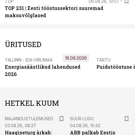
TOP
06.08.26, 13:07
TOP 231 | Eesti tööstussektori suuremad
maksuvõlglased
ÜRITUSED
16.09.2026
TALLINN - IDA-VIRUMAA
TARTU
Energiasäästlikud lahendused
Puidutööstuse 
2026
HETKEL KUUM
MAJANDUSTULEMUSED
SUUR LUGU
03.08.26, 08:27
04.08.26, 10:42
Haagiseturg ärkab:
ABB palkab Eestis