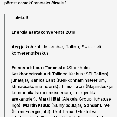
pärast aastakümneteks õitsele?
Tulekul!
Energia aastakonverents 2019
Aeg ja koht:
4. detsember, Tallinn, Swissoteli
konverentsikeskus
Esinevad:
Lauri Tammiste
(Stockholmi
Keskkonnainstituudi Tallinna Keskus (SEI Tallinn)
juhataja),
Janika Laht
(Keskkonnaministeerium,
kliimaosakonna nõunik),
Timo Tatar
(Majandus- ja
kommunikatsiooniminiseerium, energeetika
asekantsler),
Marti Hääl
(Alexela Group, juhatuse
liige),
Martin Kruus
(Sunly asutaja),
Sandor Liive
(Fermi Energia juht),
Priit Treial
(Elektrilevi