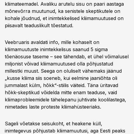
kliimateemadel. Avaliku arutelu sisu on paari aastaga
mõnevõrra muutunud, ka senistele skeptikutele on
kohale jõudnud, et inimtekkelised kliimamuutused on
piisavalt teaduslikult tõestatud.
Veebruaris avaldati info, mille kohaselt on
kliimamuutuste inimtekkelisus saanud 5 sigma
tõenäosuse taseme – see tähendab, et ühel võimalusel
miljonist võivad kliimamuutused olla põhjustatud
millestki muust. Seega on oluliselt vähemaks jäänud
„kusse kliima siis soeneb, kui eelmine jaaniõhta oli
jummalast külm, hõkk“-stiilis väiteid. Täna üritavad
hõkk-skeptikud võidelda mitte enam teaduse, vaid
kliimaprobleemidele tähelepanu juhtivate koolilastega,
nimetades laste proteste kliimahüsteeriaks.
Sageli võetakse seisukoht, et heakene küll,
inimtegevus põhjustab kliimamuutusi, aga Eesti peaks