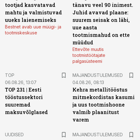
tootjad kasvatavad
tänavu veel 90 inimest.
mahtu ja valmistuvad
Juhid avavad plaane:
uueks laienemiseks
suurem seisak on läbi,
Bestnet avab uue müügi- ja
uue aasta
tootmiskeskuse
tootmismahud on ette
müüdud
Ettevõte muutis
tootmistöötajate
palgasüsteemi
TOP
MAJANDUSTULEMUSED
06.08.26, 13:07
04.08.26, 08:13
TOP 231 | Eesti
Kehra metallitööstus
tööstussektori
mitmekordistas kasumi
suuremad
ja uus tootmishoone
maksuvõlglased
valmib plaanitust
varem
UUDISED
MAJANDUSTULEMUSED