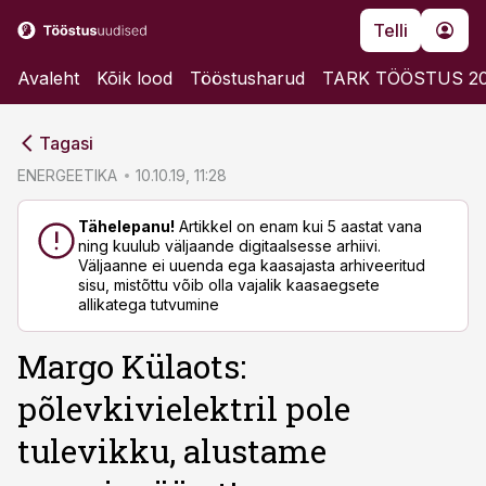
Telli
Avaleht
Kõik lood
Tööstusharud
TARK TÖÖSTUS 2
cebook
cebook
Tagasi
Twitter)
Twitter)
ENERGEETIKA
10.10.19, 11:28
kedIn
kedIn
Tähelepanu!
Artikkel on enam kui 5 aastat vana
ning kuulub väljaande digitaalsesse arhiivi.
ail
ail
Väljaanne ei uuenda ega kaasajasta arhiveeritud
sisu, mistõttu võib olla vajalik kaasaegsete
k
k
allikatega tutvumine
Margo Külaots:
põlevkivielektril pole
tulevikku, alustame