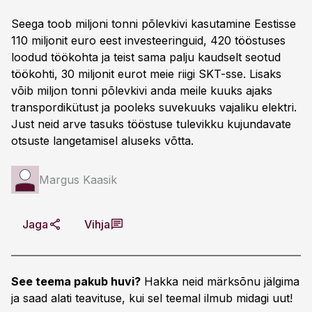
Seega toob miljoni tonni põlevkivi kasutamine Eestisse
110 miljonit euro eest investeeringuid, 420 tööstuses
loodud töökohta ja teist sama palju kaudselt seotud
töökohti, 30 miljonit eurot meie riigi SKT-sse. Lisaks
võib miljon tonni põlevkivi anda meile kuuks ajaks
transpordikütust ja pooleks suvekuuks vajaliku elektri.
Just neid arve tasuks tööstuse tulevikku kujundavate
otsuste langetamisel aluseks võtta.
Margus Kaasik
Jaga
Vihja
See teema pakub huvi?
Hakka neid märksõnu jälgima
ja saad alati teavituse, kui sel teemal ilmub midagi uut!