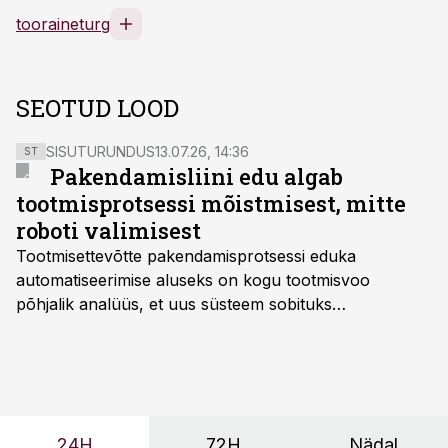
tooraineturg
SEOTUD LOOD
SISUTURUNDUS
13.07.26, 14:36
ST
Pakendamisliini edu algab
tootmisprotsessi mõistmisest, mitte
roboti valimisest
Tootmisettevõtte pakendamisprotsessi eduka
automatiseerimise aluseks on kogu tootmisvoo
põhjalik analüüs, et uus süsteem sobituks
olemasolevasse keskkonda, aitaks vähendada
tööjõuvajadust ning oleks valmis ka ettevõtte
tulevasteks arenguteks. Lihtsalt roboti lisamine
enamasti oodatud tulemust ei too, nendib tootmise ja
tööstuse automatiseerimislahenduste arendaja Smitech
24H
72H
Nädal