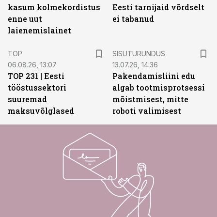
kasum kolmekordistus
Eesti tarnijaid võrdselt
enne uut
ei tabanud
laienemislainet
ST
TOP
SISUTURUNDUS
06.08.26, 13:07
13.07.26, 14:36
TOP 231 | Eesti
Pakendamisliini edu
tööstussektori
algab tootmisprotsessi
suuremad
mõistmisest, mitte
maksuvõlglased
roboti valimisest