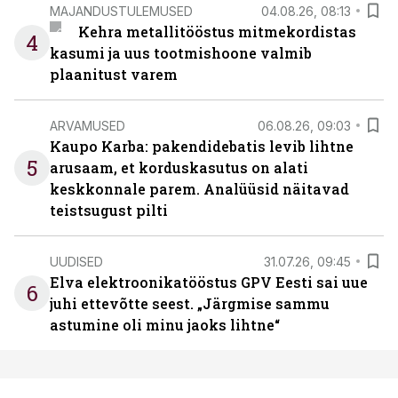
MAJANDUSTULEMUSED
04.08.26, 08:13
Kehra metallitööstus mitmekordistas
4
kasumi ja uus tootmishoone valmib
plaanitust varem
ARVAMUSED
06.08.26, 09:03
Kaupo Karba: pakendidebatis levib lihtne
5
arusaam, et korduskasutus on alati
keskkonnale parem. Analüüsid näitavad
teistsugust pilti
UUDISED
31.07.26, 09:45
Elva elektroonikatööstus GPV Eesti sai uue
6
juhi ettevõtte seest. „Järgmise sammu
astumine oli minu jaoks lihtne“