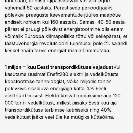
tähendab, et hästi ligipääsetavaid varusid jagub
vähemalt 60 aastaks. Pärast seda perioodi jääks
põlevkivi praeguste kaevemahtude juures maapõue
endiselt rohkem kui 160 aastaks. Samas, 40-50 aasta
pärast ei pruugi põlvkivist energiatootmine olla enam
võimalik Euroopa kliimapoliitika tõttu või sellepärast, et
taastuvenergia revolutsiooni tulemusel pole 21. sajandi
keskel enam tarvis energiat maa alt ammutada.
1 miljon = kuu Eesti transpordikütuse vajadust
Kui
kasutame uusimat Enefit280 elektri ja vedelkütuste
koostootmise tehnoloogiat, võiks miljonis tonnis
põlevkivis sisalduva energiaga katta 4% Eesti
elektritarbimisest. Elektri kõrval toodaksime aga 120
000 tonni vedelkütust, millest piisaks Eesti kuu aja
transpordikütuse tarbimise katmiseks ning 40%
vedelkütust jääks veel üle ka müügiks kütteõlina.