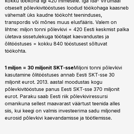
kokku töökoha ligi 420 inimesele. Iga Ida- Virumaal
otseselt põlevkivitööstuses loodud töökohaga kaasneb
vähemalt üks kaudne töökoht teeninduses,
transpordis või mõnes muus elusfääris. Valem on
lihtne: miljon tonni põlevkivi = 420 Eesti keskmist palka
ületava sissetulekuga töötajat kaevandustes ja
õlitööstuses = kokku 840 tööstusest sõltuvat
töökohta.
1 miljon = 30 miljonit SKT-sse
Miljoni tonni põlevkivi
kasutamine õlitööstuses annab Eesti SKT-sse 30
miljonit eurot. 2013. aastal moodustas kogu
põlevkivitööstuse panus Eesti SKT-sse 370 miljonit
eurot. Paraku saab Eesti riik põlevkiviressursi
omanikuna sellest maavarast väärtust teenida alles
siis, kui keegi on valmis investeerima sadu miljoneid
eurosid põlevkivi kaevandamisse ja töötlemisse.