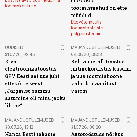
uue aasta
tootmiskeskuse
tootmismahud on ette
müüdud
Ettevõte muutis
tootmistöötajate
palgasüsteemi
UUDISED
MAJANDUSTULEMUSED
31.07.26, 09:45
04.08.26, 08:13
Elva
Kehra metallitööstus
elektroonikatööstus
mitmekordistas kasumi
GPV Eesti sai uue juhi
ja uus tootmishoone
ettevõtte seest.
valmib plaanitust
„Järgmise sammu
varem
astumine oli minu jaoks
lihtne“
MAJANDUSTULEMUSED
MAJANDUSTULEMUSED
30.07.26, 13:12
31.07.26, 08:20
Hanza Eesti tehaste
Autotööstuse nõrkus