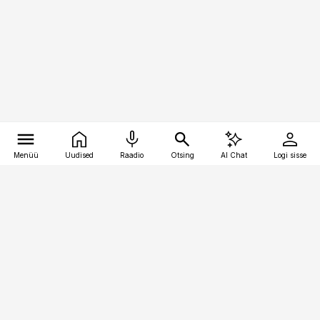
Menüü
Uudised
Raadio
Otsing
AI Chat
Logi sisse
Vana-Lõuna 39/1, 19094 Tallinn
(+372) 667 0111
toostusuudised@toostusuudised.ee
Telli
Reklaam
Firmast