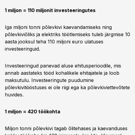
1 miljon = 110 miljonit investeeringutes
Iga miljoni tonni põlevkivi kaevandamiseks ning
põlevkiviõliks ja elektriks töötlemiseks tuleb järgmise 10
aasta jooksul teha 110 miljoni euro ulatuses
investeeringuid.
Investeeringud panevad aluse ehitusperioodile, mis
annab aastateks tööd kohalikele ehitajatele ja loob
maksutulu. Investeeringute puudumine
põlevkivitööstuses ei ole riigi ega ka põlevkiviettevõtete
huvides.
1 miljon = 420 töökohta
Miljon tonni põlevkivi tagab õlitehases ja kaevanduses