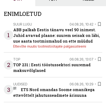
OÜ tegevjuht Sander Mitendorf.
ENIMLOETUD
SUUR LUGU
04.08.26, 10:42
ABB palkab Eestis tänavu veel 90 inimest.
1
Juhid avavad plaane: suurem seisak on läbi,
uue aasta tootmismahud on ette müüdud
Ettevõte muutis tootmistöötajate palgasüsteemi
TOP
06.08.26, 13:07
2
TOP 231 | Eesti tööstussektori suuremad
maksuvõlglased
UUDISED
06.08.26, 10:29
3
ETS Nord omandas Soome omanikega
ettevõttelt jahutusseadmete ärisuuna