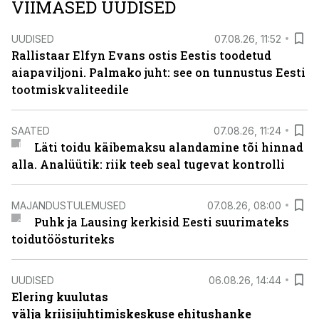
VIIMASED UUDISED
UUDISED
07.08.26, 11:52
Rallistaar Elfyn Evans ostis Eestis toodetud
aiapaviljoni. Palmako juht: see on tunnustus Eesti
tootmiskvaliteedile
SAATED
07.08.26, 11:24
Läti toidu käibemaksu alandamine tõi hinnad
alla. Analüütik: riik teeb seal tugevat kontrolli
MAJANDUSTULEMUSED
07.08.26, 08:00
Puhk ja Lausing kerkisid Eesti suurimateks
toidutöösturiteks
UUDISED
06.08.26, 14:44
Elering kuulutas
välja kriisijuhtimiskeskuse ehitushanke