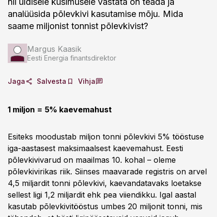
nii üldisele küsimusele vastata on teada ja
analüüsida põlevkivi kasutamise mõju. Mida
saame miljonist tonnist põlevkivist?
Margus Kaasik
Eesti Energia finantsdirektor
Jaga
Salvesta
Vihja
1 miljon = 5% kaevemahust
Esiteks moodustab miljon tonni põlevkivi 5% tööstuse
iga-aastasest maksimaalsest kaevemahust. Eesti
põlevkivivarud on maailmas 10. kohal – oleme
põlevkivirikas riik. Siinses maavarade registris on arvel
4,5 miljardit tonni põlevkivi, kaevandatavaks loetakse
sellest ligi 1,2 miljardit ehk pea viiendikku. Igal aastal
kasutab põlevkivitööstus umbes 20 miljonit tonni, mis