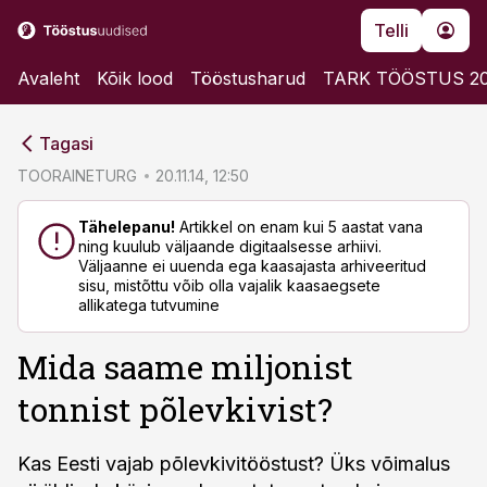
Telli
Avaleht
Kõik lood
Tööstusharud
TARK TÖÖSTUS 2
cebook
cebook
Tagasi
Twitter)
Twitter)
TOORAINETURG
20.11.14, 12:50
kedIn
kedIn
Tähelepanu!
Artikkel on enam kui 5 aastat vana
ning kuulub väljaande digitaalsesse arhiivi.
ail
ail
Väljaanne ei uuenda ega kaasajasta arhiveeritud
sisu, mistõttu võib olla vajalik kaasaegsete
k
k
allikatega tutvumine
Mida saame miljonist
tonnist põlevkivist?
Kas Eesti vajab põlevkivitööstust? Üks võimalus