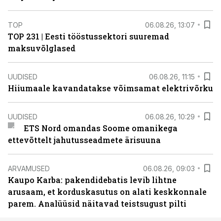
TOP
06.08.26, 13:07
TOP 231 | Eesti tööstussektori suuremad
maksuvõlglased
UUDISED
06.08.26, 11:15
Hiiumaale kavandatakse võimsamat elektrivõrku
UUDISED
06.08.26, 10:29
ETS Nord omandas Soome omanikega
ettevõttelt jahutusseadmete ärisuuna
ARVAMUSED
06.08.26, 09:03
Kaupo Karba: pakendidebatis levib lihtne
arusaam, et korduskasutus on alati keskkonnale
parem. Analüüsid näitavad teistsugust pilti