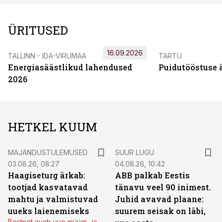
ÜRITUSED
16.09.2026
TALLINN - IDA-VIRUMAA
TARTU
Energiasäästlikud lahendused
Puidutööstuse 
2026
HETKEL KUUM
MAJANDUSTULEMUSED
SUUR LUGU
03.08.26, 08:27
04.08.26, 10:42
Haagiseturg ärkab:
ABB palkab Eestis
tootjad kasvatavad
tänavu veel 90 inimest.
mahtu ja valmistuvad
Juhid avavad plaane:
uueks laienemiseks
suurem seisak on läbi,
Bestnet avab uue müügi- ja