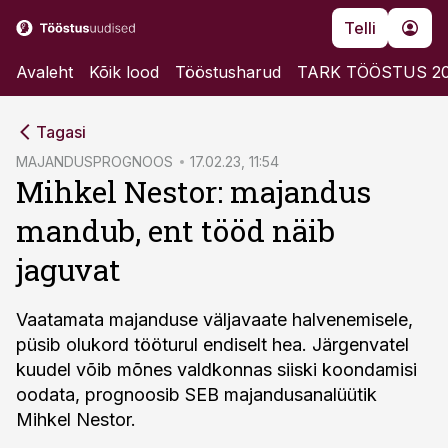
Telli
Avaleht
Kõik lood
Tööstusharud
TARK TÖÖSTUS 2
cebook
Tagasi
Twitter)
MAJANDUSPROGNOOS
17.02.23, 11:54
Mihkel Nestor: majandus
kedIn
mandub, ent tööd näib
ail
jaguvat
k
Vaatamata majanduse väljavaate halvenemisele,
püsib olukord tööturul endiselt hea. Järgenvatel
kuudel võib mõnes valdkonnas siiski koondamisi
oodata, prognoosib SEB majandusanalüütik
Mihkel Nestor.