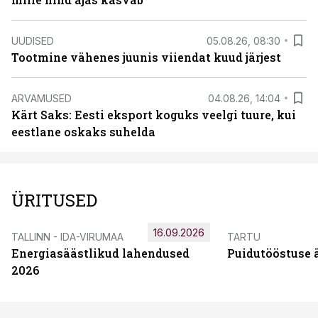
UUDISED
05.08.26, 08:30
Tootmine vähenes juunis viiendat kuud järjest
ARVAMUSED
04.08.26, 14:04
Kärt Saks: Eesti eksport koguks veelgi tuure, kui
eestlane oskaks suhelda
ÜRITUSED
16.09.2026
TALLINN - IDA-VIRUMAA
TARTU
Energiasäästlikud lahendused
Puidutööstuse 
2026