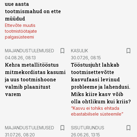
uue aasta
tootmismahud on ette
müüdud
Ettevõte muutis
tootmistöötajate
palgasüsteemi
MAJANDUSTULEMUSED
KASULIK
04.08.26, 08:13
30.07.26, 08:15
Kehra metallitööstus
Tööstusjuht lahkab
mitmekordistas kasumi
tootmisettevõtte
ja uus tootmishoone
kasvufaasi levinud
valmib plaanitust
probleeme ja lahendusi.
varem
Miks kiire kasv võib
olla ohtlikum kui kriis?
“Kasvu ei tohiks ehitada
ebastabiilsele süsteemile”
ST
MAJANDUSTULEMUSED
SISUTURUNDUS
31.07.26, 08:20
26.06.26, 13:15