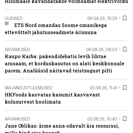
Hiiumaale kavandatakse võimsamat elektrivõrku
UUDISED
06.08.26, 10:29
ETS Nord omandas Soome omanikega
ettevõttelt jahutusseadmete ärisuuna
ARVAMUSED
06.08.26, 09:03
Kaupo Karba: pakendidebatis levib lihtne
arusaam, et korduskasutus on alati keskkonnale
parem. Analüüsid näitavad teistsugust pilti
MAJANDUSTULEMUSED
05.08.26, 11:41
HKFoods kasvatas kasumit kasvavast
kulusurvest hoolimata
ARVAMUSED
05.08.26, 10:40
Jane Oblikas: ärme anna odavalt ära ressurssi,
mille hind ajas kasvab