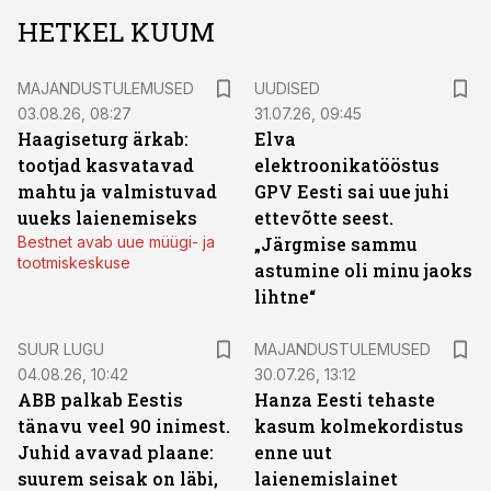
HETKEL KUUM
MAJANDUSTULEMUSED
UUDISED
03.08.26, 08:27
31.07.26, 09:45
Haagiseturg ärkab:
Elva
tootjad kasvatavad
elektroonikatööstus
mahtu ja valmistuvad
GPV Eesti sai uue juhi
uueks laienemiseks
ettevõtte seest.
Bestnet avab uue müügi- ja
„Järgmise sammu
tootmiskeskuse
astumine oli minu jaoks
lihtne“
SUUR LUGU
MAJANDUSTULEMUSED
04.08.26, 10:42
30.07.26, 13:12
ABB palkab Eestis
Hanza Eesti tehaste
tänavu veel 90 inimest.
kasum kolmekordistus
Juhid avavad plaane:
enne uut
suurem seisak on läbi,
laienemislainet