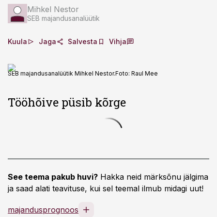
Mihkel Nestor
SEB majandusanalüütik
Kuula
Jaga
Salvesta
Vihja
SEB majandusanalüütik Mihkel Nestor.
Foto:
Raul Mee
Tööhõive püsib kõrge
See teema pakub huvi?
Hakka neid märksõnu jälgima
ja saad alati teavituse, kui sel teemal ilmub midagi uut!
majandusprognoos