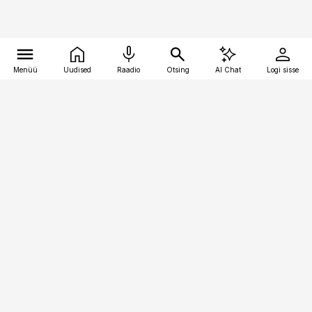
Menüü
Uudised
Raadio
Otsing
AI Chat
Logi sisse
Vana-Lõuna 39/1, 19094 Tallinn
(+372) 667 0111
toostusuudised@toostusuudised.ee
Telli
Reklaam
Firmast
Sisu kasutamisõigused
Ajakirjaniku
eetikakoodeks
Üldtingimused
Privaatsustingimused