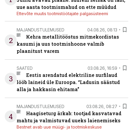
uue aasta tootmismahud on ette müüdud
Ettevõte muutis tootmistöötajate palgasüsteemi
MAJANDUSTULEMUSED
04.08.26, 08:13
Kehra metallitööstus mitmekordistas
2
kasumi ja uus tootmishoone valmib
plaanitust varem
SAATED
03.08.26, 16:59
Eestis arendatud elektriline surfilaud
3
lööb laineid üle Euroopa. “Ladusin säästud
alla ja hakkasin ehitama”
MAJANDUSTULEMUSED
03.08.26, 08:27
Haagiseturg ärkab: tootjad kasvatavad
4
mahtu ja valmistuvad uueks laienemiseks
Bestnet avab uue müügi- ja tootmiskeskuse