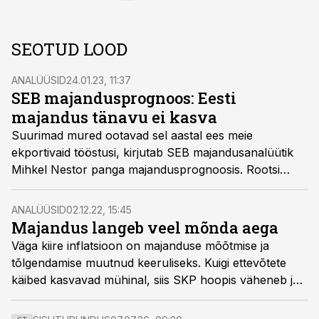
SEOTUD LOOD
ANALÜÜSID
24.01.23, 11:37
SEB majandusprognoos: Eesti
majandus tänavu ei kasva
Suurimad mured ootavad sel aastal ees meie
ekportivaid tööstusi, kirjutab SEB majandusanalüütik
Mihkel Nestor panga majandusprognoosis. Rootsi
elamuehituse mahu sügav langus vähendab oluliselt
nõudlust meie puitmajade ja mööbli järele.
ANALÜÜSID
02.12.22, 15:45
Majandus langeb veel mõnda aega
Väga kiire inflatsioon on majanduse mõõtmise ja
tõlgendamise muutnud keeruliseks. Kuigi ettevõtete
käibed kasvavad mühinal, siis SKP hoopis väheneb ja
seda ka järgnevatel kvartalitel, kirjutab SEB Panga
majandusanalüütik Mihkel Nestor.