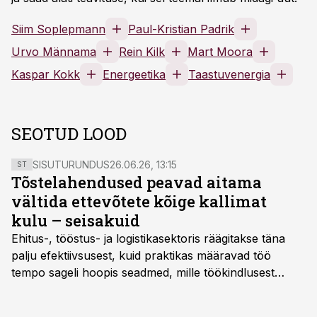
Siim Soplepmann
Paul-Kristian Padrik
Urvo Männama
Rein Kilk
Mart Moora
Kaspar Kokk
Energeetika
Taastuvenergia
SEOTUD LOOD
SISUTURUNDUS
26.06.26, 13:15
ST
Tõstelahendused peavad aitama
vältida ettevõtete kõige kallimat
kulu – seisakuid
Ehitus-, tööstus- ja logistikasektoris räägitakse täna
palju efektiivsusest, kuid praktikas määravad töö
tempo sageli hoopis seadmed, mille töökindlusest
sõltub kogu objekti või tootmise sujuvus. Kui tõstuk
seisab, töö katkeb või masin ei vasta töötingimustele,