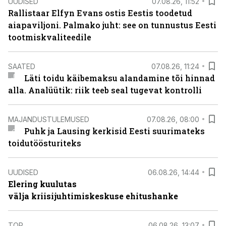
UUDISED
07.08.26, 11:52
Rallistaar Elfyn Evans ostis Eestis toodetud
aiapaviljoni. Palmako juht: see on tunnustus Eesti
tootmiskvaliteedile
SAATED
07.08.26, 11:24
Läti toidu käibemaksu alandamine tõi hinnad
alla. Analüütik: riik teeb seal tugevat kontrolli
MAJANDUSTULEMUSED
07.08.26, 08:00
Puhk ja Lausing kerkisid Eesti suurimateks
toidutöösturiteks
UUDISED
06.08.26, 14:44
Elering kuulutas
välja kriisijuhtimiskeskuse ehitushanke
TOP
06.08.26, 13:07