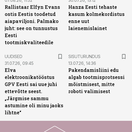
07.08.26, 11:52
30.07.26, 13:12
Rallistaar Elfyn Evans
Hanza Eesti tehaste
ostis Eestis toodetud
kasum kolmekordistus
aiapaviljoni. Palmako
enne uut
juht: see on tunnustus
laienemislainet
Eesti
tootmiskvaliteedile
ST
UUDISED
SISUTURUNDUS
31.07.26, 09:45
13.07.26, 14:36
Elva
Pakendamisliini edu
elektroonikatööstus
algab tootmisprotsessi
GPV Eesti sai uue juhi
mõistmisest, mitte
ettevõtte seest.
roboti valimisest
„Järgmise sammu
astumine oli minu jaoks
lihtne“