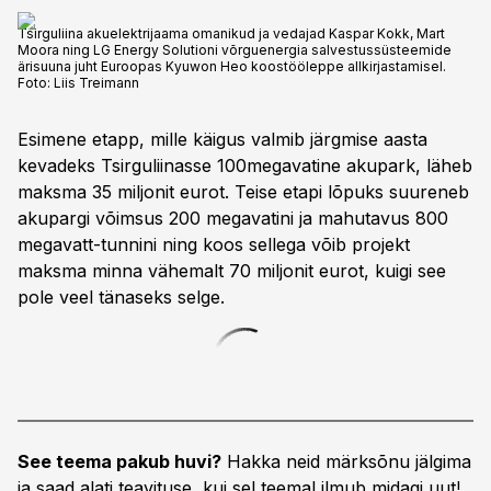
Tsirguliina akuelektrijaama omanikud ja vedajad Kaspar Kokk, Mart
Moora ning LG Energy Solutioni võrguenergia salvestussüsteemide
ärisuuna juht Euroopas Kyuwon Heo koostööleppe allkirjastamisel.
Foto:
Liis Treimann
Esimene etapp, mille käigus valmib järgmise aasta
kevadeks Tsirguliinasse 100megavatine akupark, läheb
maksma 35 miljonit eurot. Teise etapi lõpuks suureneb
akupargi võimsus 200 megavatini ja mahutavus 800
megavatt-tunnini ning koos sellega võib projekt
maksma minna vähemalt 70 miljonit eurot, kuigi see
pole veel tänaseks selge.
See teema pakub huvi?
Hakka neid märksõnu jälgima
ja saad alati teavituse, kui sel teemal ilmub midagi uut!