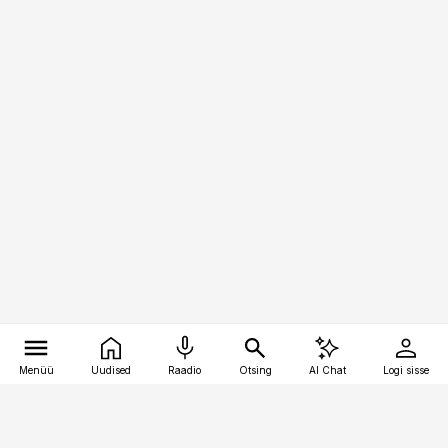
Menüü
Uudised
Raadio
Otsing
AI Chat
Logi sisse