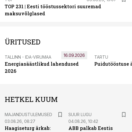
TOP 231 | Eesti tööstussektori suuremad
maksuvõlglased
ÜRITUSED
16.09.2026
TALLINN - IDA-VIRUMAA
TARTU
Energiasäästlikud lahendused
Puidutööstuse 
2026
HETKEL KUUM
MAJANDUSTULEMUSED
SUUR LUGU
03.08.26, 08:27
04.08.26, 10:42
Haagiseturg ärkab:
ABB palkab Eestis