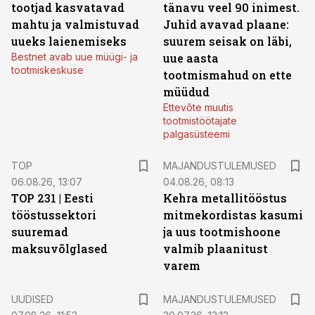
tootjad kasvatavad
tänavu veel 90 inimest.
mahtu ja valmistuvad
Juhid avavad plaane:
uueks laienemiseks
suurem seisak on läbi,
Bestnet avab uue müügi- ja
uue aasta
tootmiskeskuse
tootmismahud on ette
müüdud
Ettevõte muutis
tootmistöötajate
palgasüsteemi
TOP
MAJANDUSTULEMUSED
06.08.26, 13:07
04.08.26, 08:13
TOP 231 | Eesti
Kehra metallitööstus
tööstussektori
mitmekordistas kasumi
suuremad
ja uus tootmishoone
maksuvõlglased
valmib plaanitust
varem
UUDISED
MAJANDUSTULEMUSED