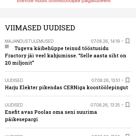
Ettevõte muutis tootmistöötajate palgasüsteemi
VIIMASED UUDISED
MAJANDUSTULEMUSED
07.08.26, 14:19
Tugeva käibehüppe teinud tööstusidu
Fractory jäi veel kahjumisse. “Selle aasta siht on
20 miljonit”
UUDISED
07.08.26, 13:51
Harju Elekter pikendas CERNiga koostöölepingut
UUDISED
07.08.26, 13:35
Enefit avas Poolas oma seni suurima
päikesepargi