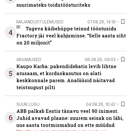
suurimateks toidutöösturiteks
MAJANDUSTULEMUSED
07.08.26, 14:19
Tugeva käibehüppe teinud tööstusidu
4
Fractory jäi veel kahjumisse. “Selle aasta siht
on 20 miljonit”
ARVAMUSED
06.08.26, 09:03
Kaupo Karba: pakendidebatis levib lihtne
5
arusaam, et korduskasutus on alati
keskkonnale parem. Analüüsid näitavad
teistsugust pilti
SUUR LUGU
04.08.26, 10:42
ABB palkab Eestis tänavu veel 90 inimest.
6
Juhid avavad plaane: suurem seisak on läbi,
uue aasta tootmismahud on ette müüdud