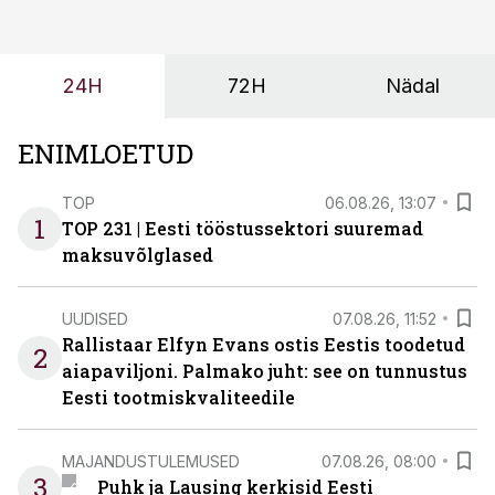
ei tähenda see ettevõtte jaoks ainult tehnilist
probleemi, vaid otsest rahalist kulu, venivaid tähtaegu
ja suuremaid riske tööohutusele.
24H
72H
Nädal
ENIMLOETUD
TOP
06.08.26, 13:07
1
TOP 231 | Eesti tööstussektori suuremad
maksuvõlglased
UUDISED
07.08.26, 11:52
Rallistaar Elfyn Evans ostis Eestis toodetud
2
aiapaviljoni. Palmako juht: see on tunnustus
Eesti tootmiskvaliteedile
MAJANDUSTULEMUSED
07.08.26, 08:00
3
Puhk ja Lausing kerkisid Eesti