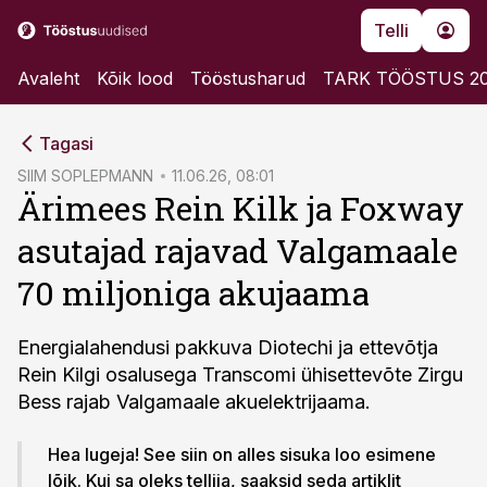
Telli
Avaleht
Kõik lood
Tööstusharud
TARK TÖÖSTUS 2
cebook
Tagasi
Twitter)
SIIM SOPLEPMANN
11.06.26, 08:01
Ärimees Rein Kilk ja Foxway
kedIn
asutajad rajavad Valgamaale
ail
70 miljoniga akujaama
k
Energialahendusi pakkuva Diotechi ja ettevõtja
Rein Kilgi osalusega Transcomi ühisettevõte Zirgu
Bess rajab Valgamaale akuelektrijaama.
Hea lugeja! See siin on alles sisuka loo esimene
lõik. Kui sa oleks tellija, saaksid seda artiklit