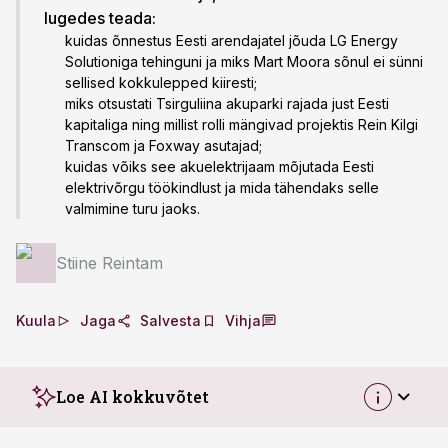
lugedes teada:
kuidas õnnestus Eesti arendajatel jõuda LG Energy
Solutioniga tehinguni ja miks Mart Moora sõnul ei sünni
sellised kokkulepped kiiresti;
miks otsustati Tsirguliina akuparki rajada just Eesti
kapitaliga ning millist rolli mängivad projektis Rein Kilgi
Transcom ja Foxway asutajad;
kuidas võiks see akuelektrijaam mõjutada Eesti
elektrivõrgu töökindlust ja mida tähendaks selle
valmimine turu jaoks.
Stiine Reintam
Kuula
Jaga
Salvesta
Vihja
Loe AI kokkuvõtet