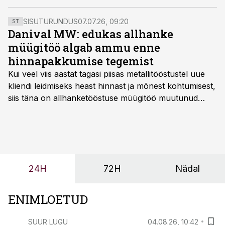
SISUTURUNDUS
07.07.26, 09:20
ST
Danival MW: edukas allhanke
müügitöö algab ammu enne
hinnapakkumise tegemist
Kui veel viis aastat tagasi piisas metallitööstustel uue
kliendi leidmiseks heast hinnast ja mõnest kohtumisest,
siis täna on allhanketööstuse müügitöö muutunud
märksa pikemaks ja süsteemsemaks. Konkurents on
kasvanud, kliendid kaaluvad otsuseid põhjalikumalt
ning partnerit ei valita enam ainult tootmisvõimekuse
või hinnakirja järgi.
24H
72H
Nädal
ENIMLOETUD
SUUR LUGU
04.08.26, 10:42