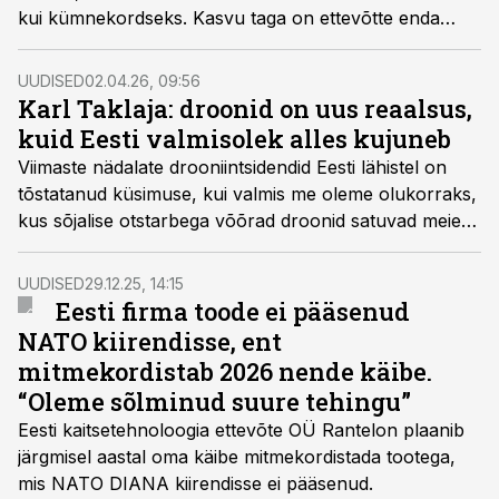
kui kümnekordseks. Kasvu taga on ettevõtte enda
arendatud kaitsetööstuse tooted, samas paneb see
proovile nii ettevõtte tootmisvõimekuse, tarneahela kui
UUDISED
02.04.26, 09:56
ka Eesti allhankijate valmisoleku.
Karl Taklaja: droonid on uus reaalsus,
kuid Eesti valmisolek alles kujuneb
Viimaste nädalate drooniintsidendid Eesti lähistel on
tõstatanud küsimuse, kui valmis me oleme olukorraks,
kus sõjalise otstarbega võõrad droonid satuvad meie
õhuruumi. Elektroonikaettevõtte Rantelon üks
omanikke ja juht Karl Taklaja selgitas Äripäeva
UUDISED
29.12.25, 14:15
raadiole, et Eesti liigub droonitõrjes õiges suunas, kuid
Eesti firma toode ei pääsenud
kiire eskalatsiooni korral ei pruugi kõik vajalikud
NATO kiirendisse, ent
eeldused veel olemas olla.
mitmekordistab 2026 nende käibe.
“Oleme sõlminud suure tehingu”
Eesti kaitsetehnoloogia ettevõte OÜ Rantelon plaanib
järgmisel aastal oma käibe mitmekordistada tootega,
mis NATO DIANA kiirendisse ei pääsenud.