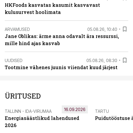
HKFoods kasvatas kasumit kasvavast
kulusurvest hoolimata
ARVAMUSED
05.08.26, 10:40
Jane Oblikas: ärme anna odavalt ära ressurssi,
mille hind ajas kasvab
UUDISED
05.08.26, 08:30
Tootmine vähenes juunis viiendat kuud järjest
ÜRITUSED
16.09.2026
TALLINN - IDA-VIRUMAA
TARTU
Energiasäästlikud lahendused
Puidutööstuse 
2026