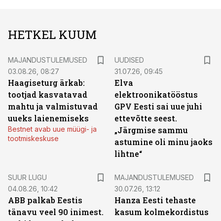
HETKEL KUUM
MAJANDUSTULEMUSED
UUDISED
03.08.26, 08:27
31.07.26, 09:45
Haagiseturg ärkab:
Elva
tootjad kasvatavad
elektroonikatööstus
mahtu ja valmistuvad
GPV Eesti sai uue juhi
uueks laienemiseks
ettevõtte seest.
Bestnet avab uue müügi- ja
„Järgmise sammu
tootmiskeskuse
astumine oli minu jaoks
lihtne“
SUUR LUGU
MAJANDUSTULEMUSED
04.08.26, 10:42
30.07.26, 13:12
ABB palkab Eestis
Hanza Eesti tehaste
tänavu veel 90 inimest.
kasum kolmekordistus