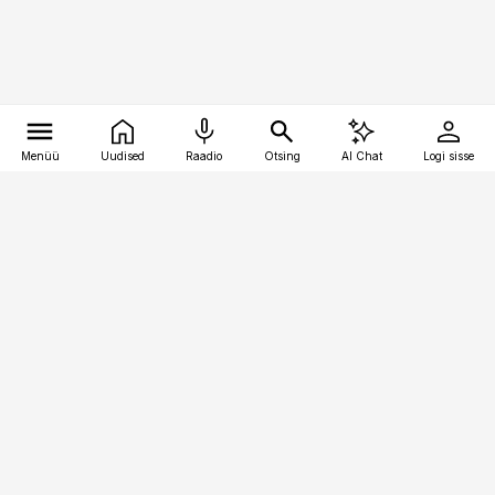
Menüü
Uudised
Raadio
Otsing
AI Chat
Logi sisse
Vana-Lõuna 39/1, 19094 Tallinn
(+372) 667 0111
toostusuudised@toostusuudised.ee
Telli
Reklaam
Firmast
Sisu kasutamisõigused
Ajakirjaniku