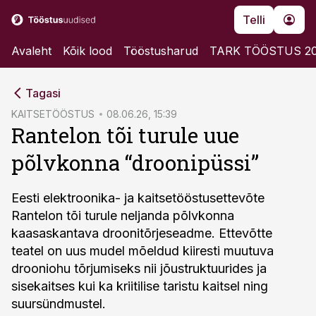
Telli
Avaleht
Kõik lood
Tööstusharud
TARK TÖÖSTUS 2
cebook
Tagasi
Twitter)
KAITSETÖÖSTUS
08.06.26, 15:39
Rantelon tõi turule uue
kedIn
põlvkonna “droonipüssi”
ail
k
Eesti elektroonika- ja kaitsetööstusettevõte
Rantelon tõi turule neljanda põlvkonna
kaasaskantava droonitõrjeseadme. Ettevõtte
teatel on uus mudel mõeldud kiiresti muutuva
drooniohu tõrjumiseks nii jõustruktuurides ja
sisekaitses kui ka kriitilise taristu kaitsel ning
suursündmustel.