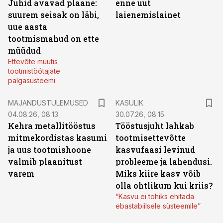
Juhid avavad plaane:
enne uut
suurem seisak on läbi,
laienemislainet
uue aasta
tootmismahud on ette
müüdud
Ettevõte muutis
tootmistöötajate
palgasüsteemi
MAJANDUSTULEMUSED
KASULIK
04.08.26, 08:13
30.07.26, 08:15
Kehra metallitööstus
Tööstusjuht lahkab
mitmekordistas kasumi
tootmisettevõtte
ja uus tootmishoone
kasvufaasi levinud
valmib plaanitust
probleeme ja lahendusi.
varem
Miks kiire kasv võib
olla ohtlikum kui kriis?
“Kasvu ei tohiks ehitada
ebastabiilsele süsteemile”
ST