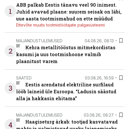
ABB palkab Eestis tänavu veel 90 inimest.
1
Juhid avavad plaane: suurem seisak on läbi,
uue aasta tootmismahud on ette müüdud
Ettevõte muutis tootmistöötajate palgasüsteemi
MAJANDUSTULEMUSED
04.08.26, 08:13
Kehra metallitööstus mitmekordistas
2
kasumi ja uus tootmishoone valmib
plaanitust varem
SAATED
03.08.26, 16:59
Eestis arendatud elektriline surfilaud
3
lööb laineid üle Euroopa. “Ladusin säästud
alla ja hakkasin ehitama”
MAJANDUSTULEMUSED
03.08.26, 08:27
Haagiseturg ärkab: tootjad kasvatavad
4
mahtu ja valmistuvad uueks laienemiseks