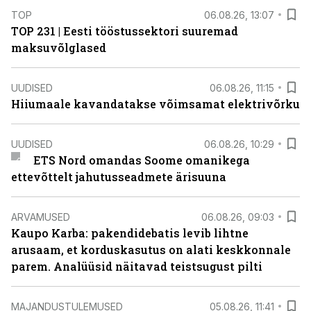
TOP
06.08.26, 13:07
TOP 231 | Eesti tööstussektori suuremad
maksuvõlglased
UUDISED
06.08.26, 11:15
Hiiumaale kavandatakse võimsamat elektrivõrku
UUDISED
06.08.26, 10:29
ETS Nord omandas Soome omanikega
ettevõttelt jahutusseadmete ärisuuna
ARVAMUSED
06.08.26, 09:03
Kaupo Karba: pakendidebatis levib lihtne
arusaam, et korduskasutus on alati keskkonnale
parem. Analüüsid näitavad teistsugust pilti
MAJANDUSTULEMUSED
05.08.26, 11:41