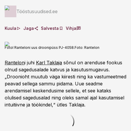
Tööstusuudised.ee
Kuula
Jaga
Salvesta
Vihja
Fotol Ranteloni uus droonipüss PJ-4058.
Foto:
Rantelon
Rantelon
i juhi
Karl Taklaja
sõnul on arenduse fookus
olnud sagedusalade katvus ja kasutusmugavus.
„Droonioht muutub väga kiiresti ning ka vastumeetmed
peavad sellega sammu pidama. Uue seadme
arendamisel keskendusime sellele, et see kataks
olulised sagedusalad ning oleks samal ajal kasutamisel
intuitiivne ja töökindel,“ ütles Taklaja.