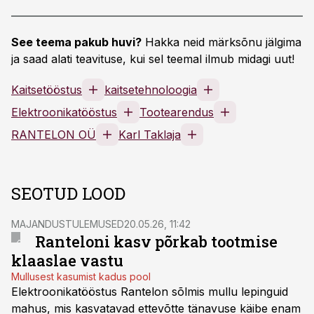
See teema pakub huvi?
Hakka neid märksõnu jälgima
ja saad alati teavituse, kui sel teemal ilmub midagi uut!
Kaitsetööstus
kaitsetehnoloogia
Elektroonikatööstus
Tootearendus
RANTELON OÜ
Karl Taklaja
SEOTUD LOOD
MAJANDUSTULEMUSED
20.05.26, 11:42
Ranteloni kasv põrkab tootmise
klaaslae vastu
Mullusest kasumist kadus pool
Elektroonikatööstus Rantelon sõlmis mullu lepinguid
mahus, mis kasvatavad ettevõtte tänavuse käibe enam