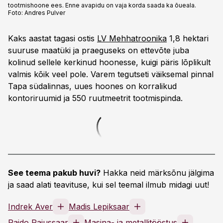
tootmishoone ees. Enne avapidu on vaja korda saada ka õueala.
Foto:
Andres Pulver
Kaks aastat tagasi ostis
LV Mehhatroonika
1,8 hektari
suuruse maatüki ja praeguseks on ettevõte juba
kolinud sellele kerkinud hoonesse, kuigi päris lõplikult
valmis kõik veel pole. Varem tegutseti väiksemal pinnal
Tapa südalinnas, uues hoones on korralikud
kontoriruumid ja 550 ruutmeetrit tootmispinda.
See teema pakub huvi?
Hakka neid märksõnu jälgima
ja saad alati teavituse, kui sel teemal ilmub midagi uut!
Indrek Aver
Madis Lepiksaar
Raido Pajussaar
Masina- ja metallitööstus