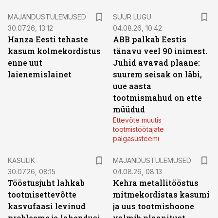
MAJANDUSTULEMUSED
SUUR LUGU
30.07.26, 13:12
04.08.26, 10:42
Hanza Eesti tehaste
ABB palkab Eestis
kasum kolmekordistus
tänavu veel 90 inimest.
enne uut
Juhid avavad plaane:
laienemislainet
suurem seisak on läbi,
uue aasta
tootmismahud on ette
müüdud
Ettevõte muutis
tootmistöötajate
palgasüsteemi
KASULIK
MAJANDUSTULEMUSED
30.07.26, 08:15
04.08.26, 08:13
Tööstusjuht lahkab
Kehra metallitööstus
tootmisettevõtte
mitmekordistas kasumi
kasvufaasi levinud
ja uus tootmishoone
probleeme ja lahendusi.
valmib plaanitust