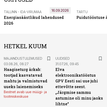
16.09.2026
TALLINN - IDA-VIRUMAA
TARTU
Energiasäästlikud lahendused
Puidutööstuse 
2026
HETKEL KUUM
MAJANDUSTULEMUSED
UUDISED
03.08.26, 08:27
31.07.26, 09:45
Haagiseturg ärkab:
Elva
tootjad kasvatavad
elektroonikatööstus
mahtu ja valmistuvad
GPV Eesti sai uue juhi
uueks laienemiseks
ettevõtte seest.
Bestnet avab uue müügi- ja
„Järgmise sammu
tootmiskeskuse
astumine oli minu jaoks
lihtne“