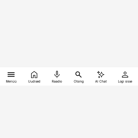
Menüü
Uudised
Raadio
Otsing
AI Chat
Logi sisse
Vana-Lõuna 39/1, 19094 Tallinn
(+372) 667 0111
toostusuudised@toostusuudised.ee