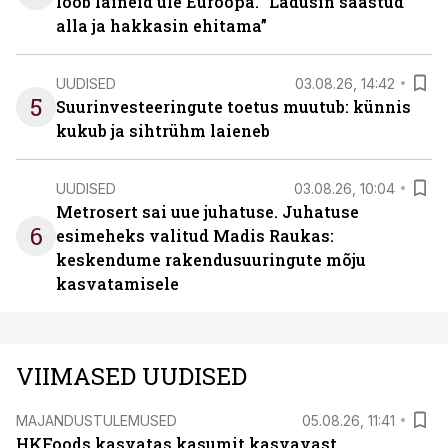
lööb laineid üle Euroopa. “Ladusin säästud
alla ja hakkasin ehitama”
UUDISED
03.08.26, 14:42
5
Suurinvesteeringute toetus muutub: künnis
kukub ja sihtrühm laieneb
UUDISED
03.08.26, 10:04
Metrosert sai uue juhatuse. Juhatuse
6
esimeheks valitud Madis Raukas:
keskendume rakendusuuringute mõju
kasvatamisele
VIIMASED UUDISED
MAJANDUSTULEMUSED
05.08.26, 11:41
HKFoods kasvatas kasumit kasvavast