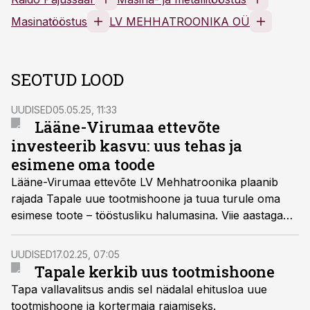
Masinatööstus
LV MEHHATROONIKA OÜ
SEOTUD LOOD
UUDISED
05.05.25, 11:33
Lääne-Virumaa ettevõte
investeerib kasvu: uus tehas ja
esimene oma toode
Lääne-Virumaa ettevõte LV Mehhatroonika plaanib
rajada Tapale uue tootmishoone ja tuua turule oma
esimese toote – tööstusliku halumasina. Viie aastaga
on ettevõte kasvanud kolmest inimesest
kümneliikmeliseks meeskonnaks ning liigub nüüd
UUDISED
17.02.25, 07:05
järgmise arenguetapi suunas.
Tapale kerkib uus tootmishoone
Tapa vallavalitsus andis sel nädalal ehitusloa uue
tootmishoone ja kortermaja rajamiseks.