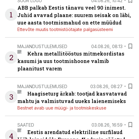
SUUR LUGU
04.08.26, 10:42
ABB palkab Eestis tänavu veel 90 inimest.
1
Juhid avavad plaane: suurem seisak on läbi,
uue aasta tootmismahud on ette müüdud
Ettevõte muutis tootmistöötajate palgasüsteemi
MAJANDUSTULEMUSED
04.08.26, 08:13
Kehra metallitööstus mitmekordistas
2
kasumi ja uus tootmishoone valmib
plaanitust varem
MAJANDUSTULEMUSED
03.08.26, 08:27
Haagiseturg ärkab: tootjad kasvatavad
3
mahtu ja valmistuvad uueks laienemiseks
Bestnet avab uue müügi- ja tootmiskeskuse
SAATED
03.08.26, 16:59
Eestis arendatud elektriline surfilaud
4