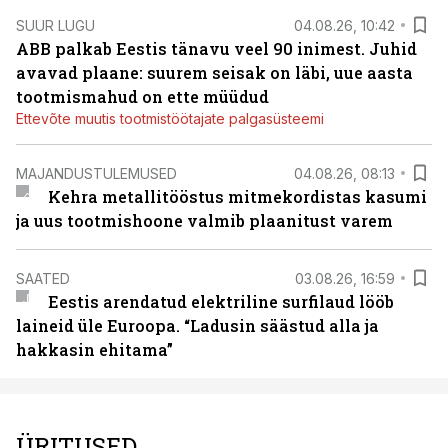
SUUR LUGU
04.08.26, 10:42
ABB palkab Eestis tänavu veel 90 inimest. Juhid
avavad plaane: suurem seisak on läbi, uue aasta
tootmismahud on ette müüdud
Ettevõte muutis tootmistöötajate palgasüsteemi
MAJANDUSTULEMUSED
04.08.26, 08:13
Kehra metallitööstus mitmekordistas kasumi
ja uus tootmishoone valmib plaanitust varem
SAATED
03.08.26, 16:59
Eestis arendatud elektriline surfilaud lööb
laineid üle Euroopa. “Ladusin säästud alla ja
hakkasin ehitama”
ÜRITUSED