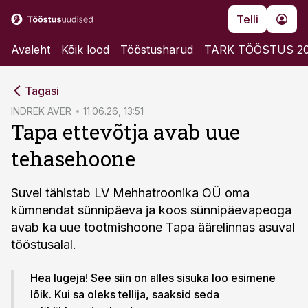
Telli
Avaleht
Kõik lood
Tööstusharud
TARK TÖÖSTUS 2
cebook
Tagasi
Twitter)
INDREK AVER
11.06.26, 13:51
Tapa ettevõtja avab uue
kedIn
tehasehoone
ail
k
Suvel tähistab LV Mehhatroonika OÜ oma
kümnendat sünnipäeva ja koos sünnipäevapeoga
avab ka uue tootmishoone Tapa äärelinnas asuval
tööstusalal.
Hea lugeja! See siin on alles sisuka loo esimene
lõik. Kui sa oleks tellija, saaksid seda