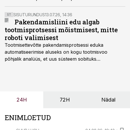
SISUTURUNDUS
13.07.26, 14:36
ST
Pakendamisliini edu algab
tootmisprotsessi mõistmisest, mitte
roboti valimisest
Tootmisettevõtte pakendamisprotsessi eduka
automatiseerimise aluseks on kogu tootmisvoo
põhjalik analüüs, et uus süsteem sobituks
olemasolevasse keskkonda, aitaks vähendada
tööjõuvajadust ning oleks valmis ka ettevõtte
tulevasteks arenguteks. Lihtsalt roboti lisamine
enamasti oodatud tulemust ei too, nendib tootmise ja
tööstuse automatiseerimislahenduste arendaja Smitech
24H
72H
Nädal
OÜ tegevjuht Sander Mitendorf.
ENIMLOETUD