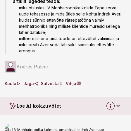
artiklit lugedes teada:
miks otsustas LV Mehhatroonika kolida Tapa serva
uude tehasesse ja mida ütles selle kohta Indrek Aver;
kuidas sünnib ettevõtte rätsepatööna valmiv
mehhatroonika ning milliste klientide muresid sellega
lahendatakse;
milline esimene oma toode on ettevõttel valmimas ja
miks peab Aver seda tähtsaks sammuks ettevõtte
arengus.
Andres Pulver
Kuula
Jaga
Salvesta
Vihja
Loe AI kokkuvõtet
Üks LV Mehhatroonika kolmest omanikust Indrek Aver uue