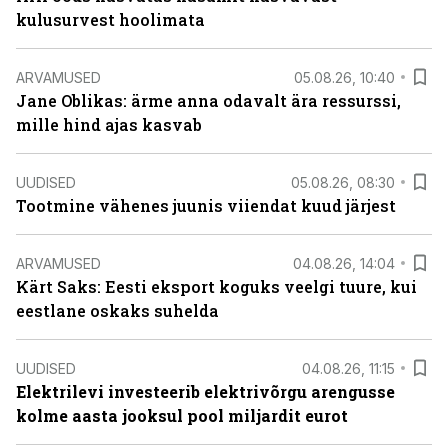
kulusurvest hoolimata
ARVAMUSED
05.08.26, 10:40
Jane Oblikas: ärme anna odavalt ära ressurssi,
mille hind ajas kasvab
UUDISED
05.08.26, 08:30
Tootmine vähenes juunis viiendat kuud järjest
ARVAMUSED
04.08.26, 14:04
Kärt Saks: Eesti eksport koguks veelgi tuure, kui
eestlane oskaks suhelda
UUDISED
04.08.26, 11:15
Elektrilevi investeerib elektrivõrgu arengusse
kolme aasta jooksul pool miljardit eurot