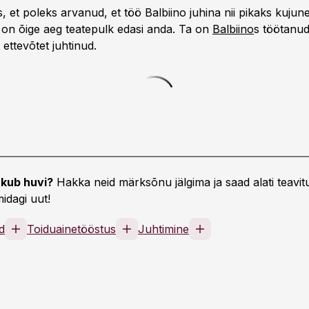
, et poleks arvanud, et töö Balbiino juhina nii pikaks kujune
 on õige aeg teatepulk edasi anda. Ta on
Balbiino
s töötanud
 ettevõtet juhtinud.
kub huvi?
Hakka neid märksõnu jälgima ja saad alati teavitu
idagi uut!
d
Toiduainetööstus
Juhtimine