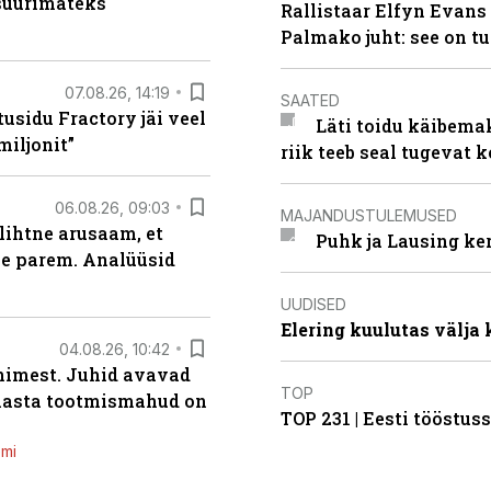
 suurimateks
Rallistaar Elfyn Evans 
Palmako juht: see on t
07.08.26, 14:19
SAATED
usidu Fractory jäi veel
Läti toidu käibema
miljonit”
riik teeb seal tugevat k
06.08.26, 09:03
MAJANDUSTULEMUSED
lihtne arusaam, et
Puhk ja Lausing ke
le parem. Analüüsid
UUDISED
Elering kuulutas välja
04.08.26, 10:42
inimest. Juhid avavad
TOP
 aasta tootmismahud on
TOP 231 | Eesti tööstu
emi