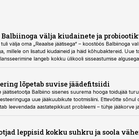
 Balbiinoga välja kiudainete ja probiooti
 tuli välja oma „Reaalse jäätisega“ – koostöös Balbiinoga v
ga, millele on lisatud kiudaineid ja häid kõhubaktereid. Uue t
 lansseerimine langeb kokku ülikooli sisseastumise algusega
ering lõpetab suvise jäädefitsiidi
jäätisetootja Balbiino sisenes suurema hooga toidujää turul
vesteeringuga uue jääkuubikute tootmisliini. Ettevõtte sõnul
itab leevendada aastatepikkust probleemi – tühje jääkorve 
tootjad leppisid kokku suhkru ja soola vä