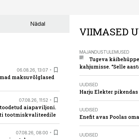
Nädal
VIIMASED U
MAJANDUSTULEMUSED
Tugeva käibehüppe 
kahjumisse. “Selle aast
06.08.26, 13:07
uremad maksuvõlglased
UUDISED
Harju Elekter pikenda
07.08.26, 11:52
 toodetud aiapaviljoni.
UUDISED
ti tootmiskvaliteedile
Enefit avas Poolas oma
07.08.26, 08:00
UUDISED