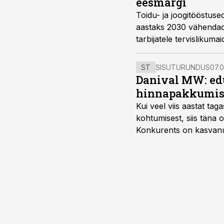
eesmärgi
Toidu- ja joogitööstused
aastaks 2030 vähendada
tarbijatele tervislikumai
ST
SISUTURUNDUS
07.0
Danival MW: ed
hinnapakkumis
Kui veel viis aastat tag
kohtumisest, siis tän
Konkurents on kasvanud,
tootmisvõimekuse või hi