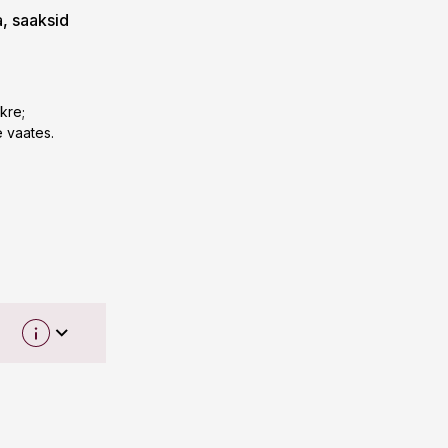
a, saaksid
kre;
e vaates.