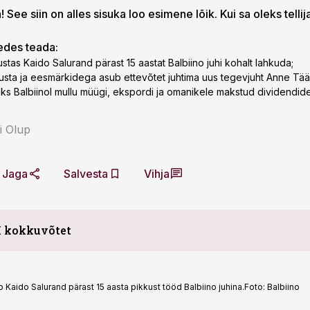
 See siin on alles sisuka loo esimene lõik. Kui sa oleks tellij
gedes teada:
ustas Kaido Salurand pärast 15 aastat Balbiino juhi kohalt lahkuda;
tausta ja eesmärkidega asub ettevõtet juhtima uus tegevjuht Anne Tää
äks Balbiinol mullu müügi, ekspordi ja omanikele makstud dividendid
i Olup
Jaga
Salvesta
Vihja
I kokkuvõtet
Kaido Salurand pärast 15 aasta pikkust tööd Balbiino juhina.
Foto:
Balbiino