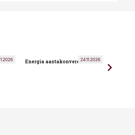
11.2026
24.11.2026
Energia aastakonverents 2026
Tark töö