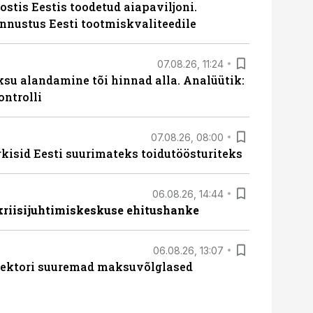
ostis Eestis toodetud aiapaviljoni.
unnustus Eesti tootmiskvaliteedile
07.08.26, 11:24
ksu alandamine tõi hinnad alla. Analüütik:
ontrolli
07.08.26, 08:00
rkisid Eesti suurimateks toidutöösturiteks
06.08.26, 14:44
 kriisijuhtimiskeskuse ehitushanke
06.08.26, 13:07
ssektori suuremad maksuvõlglased