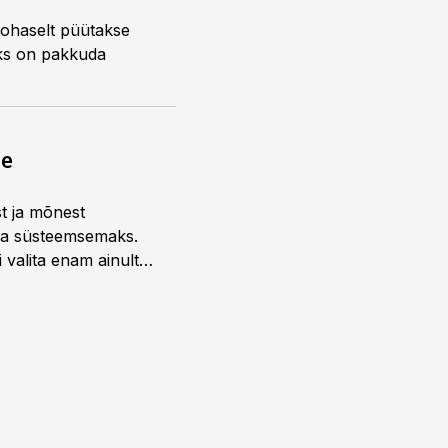
e kohaselt püütakse
iks on pakkuda
ne
st ja mõnest
 ja süsteemsemaks.
 valita enam ainult