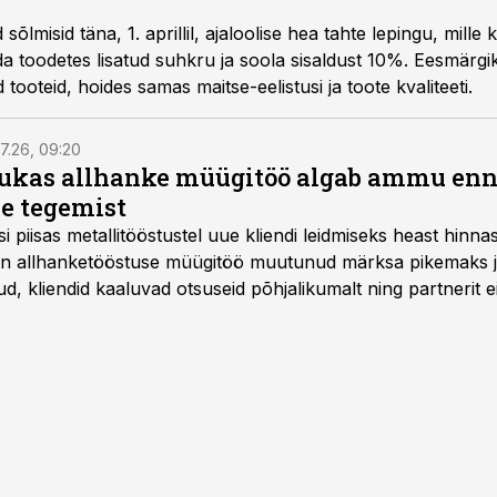
 sõlmisid täna, 1. aprillil, ajaloolise hea tahte lepingu, mill
 toodetes lisatud suhkru ja soola sisaldust 10%. Eesmärg
d tooteid, hoides samas maitse-eelistusi ja toote kvaliteeti.
7.26, 09:20
ukas allhanke müügitöö algab ammu en
e tegemist
asi piisas metallitööstustel uue kliendi leidmiseks heast hinna
a on allhanketööstuse müügitöö muutunud märksa pikemaks
 kliendid kaaluvad otsuseid põhjalikumalt ning partnerit ei
nnakirja järgi.