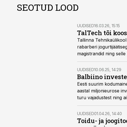
SEOTUD LOOD
UUDISED
16.03.26, 15:15
TalTech tõi koos
Tallinna Tehnikaülikool
rabarberi jogurtijäätise
magistrandid ning selle
UUDISED
10.06.25, 14:29
Balbiino investe
Eesti suurim kodumaine 
aastal miljonieurose in
turu vajadustest ning a
suvekuumuses.
UUDISED
01.04.26, 14:40
Toidu- ja joogi