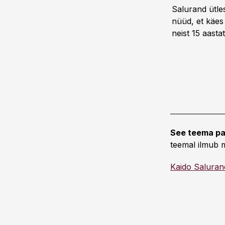
Salurand ütles
nüüd, et käes
neist 15 aastat
See teema pa
teemal ilmub m
Kaido Saluran