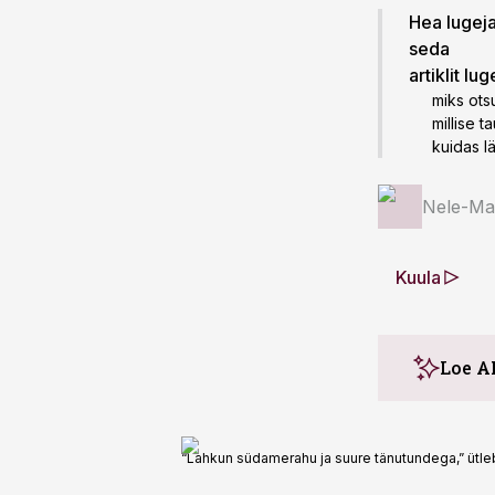
Hea lugeja!
seda
artiklit lu
miks ots
millise 
kuidas l
Nele-Ma
Kuula
Loe A
“Lahkun südamerahu ja suure tänutundega,” ütleb 