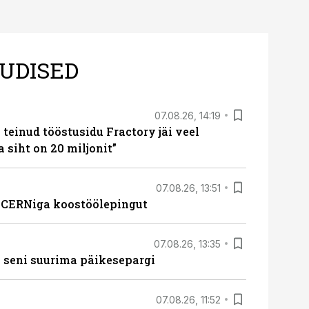
UDISED
07.08.26, 14:19
teinud tööstusidu Fractory jäi veel
a siht on 20 miljonit”
07.08.26, 13:51
s CERNiga koostöölepingut
07.08.26, 13:35
 seni suurima päikesepargi
07.08.26, 11:52