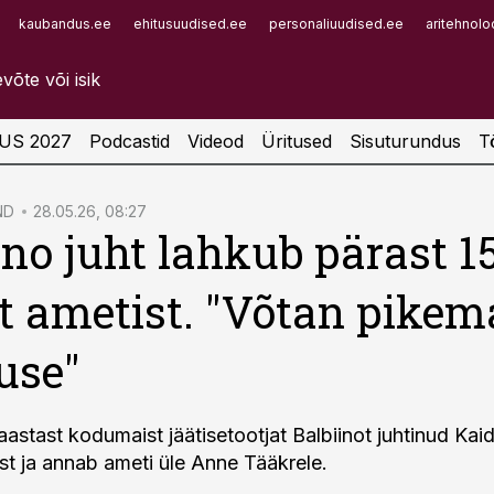
kaubandus.ee
ehitusuudised.ee
personaliuudised.ee
aritehnolo
Infopank
Radar
US 2027
Podcastid
Videod
Üritused
Sisuturundus
T
ND
28.05.26, 08:27
ino juht lahkub pärast 1
t ametist. "Võtan pikem
use"
aastast kodumaist jäätisetootjat Balbiinot juhtinud Kai
st ja annab ameti üle Anne Tääkrele.