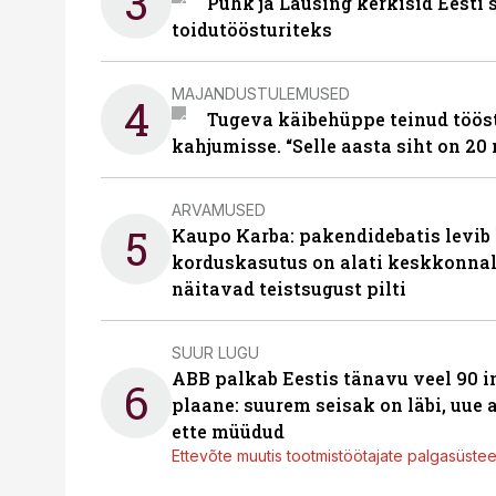
3
Puhk ja Lausing kerkisid Eesti
toidutöösturiteks
MAJANDUSTULEMUSED
4
Tugeva käibehüppe teinud tööst
kahjumisse. “Selle aasta siht on 20 
ARVAMUSED
5
Kaupo Karba: pakendidebatis levib 
korduskasutus on alati keskkonna
näitavad teistsugust pilti
SUUR LUGU
ABB palkab Eestis tänavu veel 90 
6
plaane: suurem seisak on läbi, uue
ette müüdud
Ettevõte muutis tootmistöötajate palgasüste