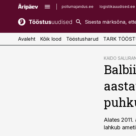
pollumajandus.ee
logistikauudised.ee
kaubandus.ee
imelineajalugu.ee
kinnisvarauudised.ee
imelineteadus.ee
Avaleht
Kõik lood
Tööstusharud
TARK TÖÖST
cebook
KAIDO SALURA
Balbi
Twitter)
kedIn
aasta
ail
puhk
k
Alates 2011. 
lahkub ameti