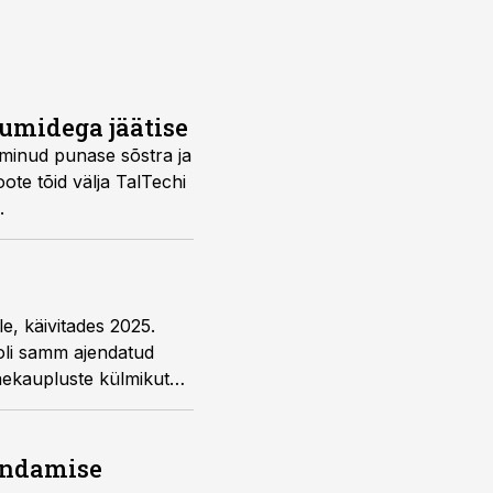
kumidega jäätise
alminud punase sõstra ja
oote tõid välja TalTechi
.
e, käivitades 2025.
 oli samm ajendatud
jaekaupluste külmikutes
hendamise