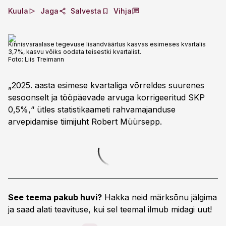
Kuula
Jaga
Salvesta
Vihja
Kinnisvaraalase tegevuse lisandväärtus kasvas esimeses kvartalis
3,7%, kasvu võiks oodata teisestki kvartalist.
Foto:
Liis Treimann
„2025. aasta esimese kvartaliga võrreldes suurenes
sesoonselt ja tööpäevade arvuga korrigeeritud SKP
0,5%,“ ütles statistikaameti rahvamajanduse
arvepidamise tiimijuht Robert Müürsepp.
See teema pakub huvi?
Hakka neid märksõnu jälgima
ja saad alati teavituse, kui sel teemal ilmub midagi uut!