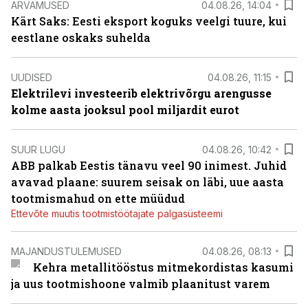
ARVAMUSED
04.08.26, 14:04
Kärt Saks: Eesti eksport koguks veelgi tuure, kui
eestlane oskaks suhelda
UUDISED
04.08.26, 11:15
Elektrilevi investeerib elektrivõrgu arengusse
kolme aasta jooksul pool miljardit eurot
SUUR LUGU
04.08.26, 10:42
ABB palkab Eestis tänavu veel 90 inimest. Juhid
avavad plaane: suurem seisak on läbi, uue aasta
tootmismahud on ette müüdud
Ettevõte muutis tootmistöötajate palgasüsteemi
MAJANDUSTULEMUSED
04.08.26, 08:13
Kehra metallitööstus mitmekordistas kasumi
ja uus tootmishoone valmib plaanitust varem