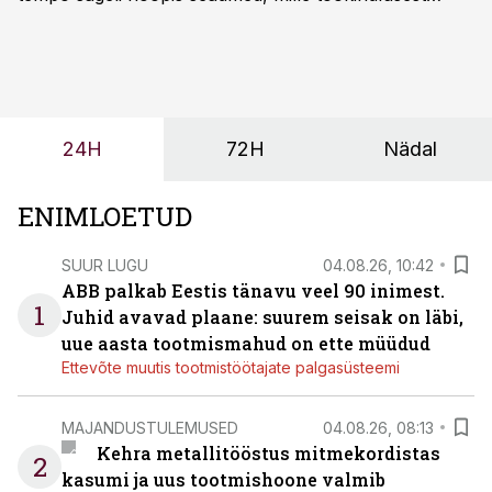
sõltub kogu objekti või tootmise sujuvus. Kui tõstuk
seisab, töö katkeb või masin ei vasta töötingimustele,
ei tähenda see ettevõtte jaoks ainult tehnilist
probleemi, vaid otsest rahalist kulu, venivaid tähtaegu
ja suuremaid riske tööohutusele.
24H
72H
Nädal
ENIMLOETUD
SUUR LUGU
04.08.26, 10:42
ABB palkab Eestis tänavu veel 90 inimest.
1
Juhid avavad plaane: suurem seisak on läbi,
uue aasta tootmismahud on ette müüdud
Ettevõte muutis tootmistöötajate palgasüsteemi
MAJANDUSTULEMUSED
04.08.26, 08:13
Kehra metallitööstus mitmekordistas
2
kasumi ja uus tootmishoone valmib