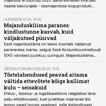
majandus ei suutnud 2025. aasta esimeses kvartalis
naasta kasvurajale - sisemajanduse koguprodukt
(SKP) vähenes aastatagusega võrreldes 0,3%, jäädes
jooksevhindades 9,3 miljardi euro tasemele.
UUDISED
08.07.25, 14:30
Majanduskliima paranes:
kindlustunne kasvab, kuid
väljakutsed püsivad
Eesti majanduskliima on teises kvartalis näidanud
paranemise märke, selgub Eesti Konjunktuuriinstituudi
(EKI) värskest juunikuu uuringust. Majanduskliima
üldindeks tõusis märtsikuu 2,9 punktilt 8,1 punktile, mis
on kõrgeim tase alates 2021. aastast. Samas hoiatavad
SISUTURUNDUS
26.06.26, 13:15
ST
eksperdid, et majanduse üldseis on endiselt keeruline
Tõstelahendused peavad aitama
ning tõelist elavnemist pidurdavad mitmed sügavamad
vältida ettevõtete kõige kallimat
probleemid.
kulu – seisakuid
Ehitus-, tööstus- ja logistikasektoris räägitakse täna
palju efektiivsusest, kuid praktikas määravad töö
tempo sageli hoopis seadmed, mille töökindlusest