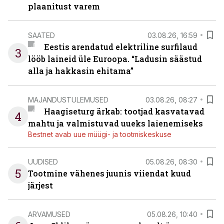
plaanitust varem
SAATED
03.08.26, 16:59
Eestis arendatud elektriline surfilaud
3
lööb laineid üle Euroopa. “Ladusin säästud
alla ja hakkasin ehitama”
MAJANDUSTULEMUSED
03.08.26, 08:27
Haagiseturg ärkab: tootjad kasvatavad
4
mahtu ja valmistuvad uueks laienemiseks
Bestnet avab uue müügi- ja tootmiskeskuse
UUDISED
05.08.26, 08:30
5
Tootmine vähenes juunis viiendat kuud
järjest
ARVAMUSED
05.08.26, 10:40