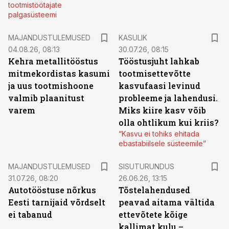
tootmistöötajate
palgasüsteemi
MAJANDUSTULEMUSED
KASULIK
04.08.26, 08:13
30.07.26, 08:15
Kehra metallitööstus
Tööstusjuht lahkab
mitmekordistas kasumi
tootmisettevõtte
ja uus tootmishoone
kasvufaasi levinud
valmib plaanitust
probleeme ja lahendusi.
varem
Miks kiire kasv võib
olla ohtlikum kui kriis?
“Kasvu ei tohiks ehitada
ebastabiilsele süsteemile”
ST
MAJANDUSTULEMUSED
SISUTURUNDUS
31.07.26, 08:20
26.06.26, 13:15
Autotööstuse nõrkus
Tõstelahendused
Eesti tarnijaid võrdselt
peavad aitama vältida
ei tabanud
ettevõtete kõige
kallimat kulu –