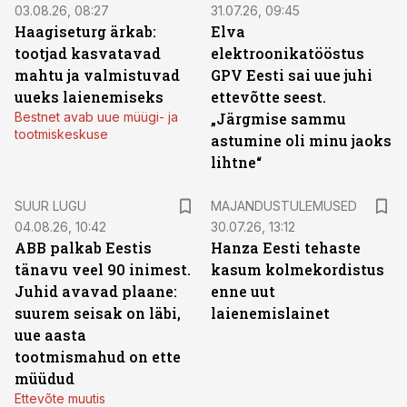
03.08.26, 08:27
31.07.26, 09:45
Haagiseturg ärkab:
Elva
tootjad kasvatavad
elektroonikatööstus
mahtu ja valmistuvad
GPV Eesti sai uue juhi
uueks laienemiseks
ettevõtte seest.
Bestnet avab uue müügi- ja
„Järgmise sammu
tootmiskeskuse
astumine oli minu jaoks
lihtne“
SUUR LUGU
MAJANDUSTULEMUSED
04.08.26, 10:42
30.07.26, 13:12
ABB palkab Eestis
Hanza Eesti tehaste
tänavu veel 90 inimest.
kasum kolmekordistus
Juhid avavad plaane:
enne uut
suurem seisak on läbi,
laienemislainet
uue aasta
tootmismahud on ette
müüdud
Ettevõte muutis