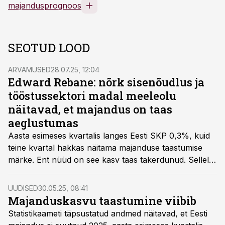
majandusprognoos
SEOTUD LOOD
ARVAMUSED
28.07.25, 12:04
Edward Rebane: nõrk sisenõudlus ja
tööstussektori madal meeleolu
näitavad, et majandus on taas
aeglustumas
Aasta esimeses kvartalis langes Eesti SKP 0,3%, kuid
teine kvartal hakkas näitama majanduse taastumise
märke. Ent nüüd on see kasv taas takerdunud. Sellele
viitavad tööstussektori madal kindlustunne ja meie
nõrk sisetarbimine, kirjutab Citadele panga
UUDISED
30.05.25, 08:41
jaepanganduse juht ja juhatuse liige Edward Rebane.
Majanduskasvu taastumine viibib
Statistikaameti täpsustatud andmed näitavad, et Eesti