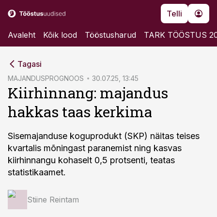
Telli
Avaleht
Kõik lood
Tööstusharud
TARK TÖÖSTUS 2
cebook
Tagasi
Twitter)
MAJANDUSPROGNOOS
30.07.25, 13:45
Kiirhinnang: majandus
kedIn
hakkas taas kerkima
ail
k
Sisemajanduse koguprodukt (SKP) näitas teises
kvartalis mõningast paranemist ning kasvas
kiirhinnangu kohaselt 0,5 protsenti, teatas
statistikaamet.
Stiine Reintam