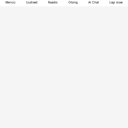
Menüü
Uudised
Raadio
Otsing
AI Chat
Logi sisse
Vana-Lõuna 39/1, 19094 Tallinn
(+372) 667 0111
toostusuudised@toostusuudised.ee
Telli
Reklaam
Firmast
Sisu kasutamisõigused
Ajakirjaniku
eetikakoodeks
Üldtingimused
Privaatsustingimused
Küpsiste poliitika
KKK
Eesti Meediaettevõtete
Eelistuste haldamine
Liit