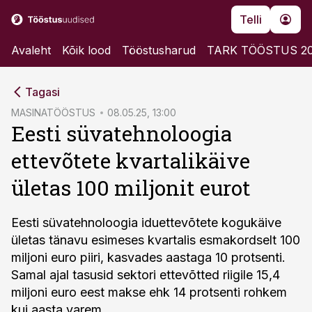
Telli
Avaleht
Kõik lood
Tööstusharud
TARK TÖÖSTUS 2
cebook
Tagasi
Twitter)
MASINATÖÖSTUS
08.05.25, 13:00
Eesti süvatehnoloogia
kedIn
ettevõtete kvartalikäive
ail
ületas 100 miljonit eurot
k
Eesti süvatehnoloogia iduettevõtete kogukäive
ületas tänavu esimeses kvartalis esmakordselt 100
miljoni euro piiri, kasvades aastaga 10 protsenti.
Samal ajal tasusid sektori ettevõtted riigile 15,4
miljoni euro eest makse ehk 14 protsenti rohkem
kui aasta varem.