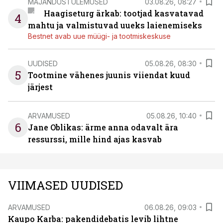
MAJANDUSTULEMUSED
03.08.26, 08:27
Haagiseturg ärkab: tootjad kasvatavad
4
mahtu ja valmistuvad uueks laienemiseks
Bestnet avab uue müügi- ja tootmiskeskuse
UUDISED
05.08.26, 08:30
5
Tootmine vähenes juunis viiendat kuud
järjest
ARVAMUSED
05.08.26, 10:40
6
Jane Oblikas: ärme anna odavalt ära
ressurssi, mille hind ajas kasvab
VIIMASED UUDISED
ARVAMUSED
06.08.26, 09:03
Kaupo Karba: pakendidebatis levib lihtne