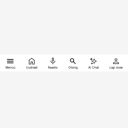
Menüü
Uudised
Raadio
Otsing
AI Chat
Logi sisse
Vana-Lõuna 39/1, 19094 Tallinn
(+372) 667 0111
toostusuudised@toostusuudised.ee
Telli
Reklaam