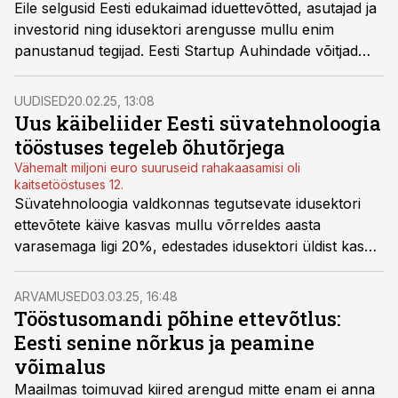
Eile selgusid Eesti edukaimad iduettevõtted, asutajad ja
investorid ning idusektori arengusse mullu enim
panustanud tegijad. Eesti Startup Auhindade võitjad
valiti välja üle 300 kandidaadi hulgast, keda esitasid
kogukonna liikmed ise.
UUDISED
20.02.25, 13:08
Uus käibeliider Eesti süvatehnoloogia
tööstuses tegeleb õhutõrjega
Vähemalt miljoni euro suuruseid rahakaasamisi oli
kaitsetööstuses 12.
Süvatehnoloogia valdkonnas tegutsevate idusektori
ettevõtete käive kasvas mullu võrreldes aasta
varasemaga ligi 20%, edestades idusektori üldist kasvu
kaks korda. Suurimat kasvu näitas kaitsetööstus, kuid
enim investeeringuid on kaasanud roheidud.
ARVAMUSED
03.03.25, 16:48
Tööstusomandi põhine ettevõtlus:
Eesti senine nõrkus ja peamine
võimalus
Maailmas toimuvad kiired arengud mitte enam ei anna