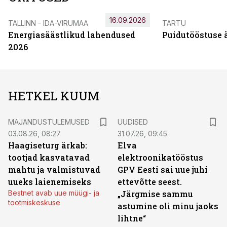
16.09.2026
TALLINN - IDA-VIRUMAA
TARTU
Energiasäästlikud lahendused
Puidutööstuse 
2026
HETKEL KUUM
MAJANDUSTULEMUSED
UUDISED
03.08.26, 08:27
31.07.26, 09:45
Haagiseturg ärkab:
Elva
tootjad kasvatavad
elektroonikatööstus
mahtu ja valmistuvad
GPV Eesti sai uue juhi
uueks laienemiseks
ettevõtte seest.
Bestnet avab uue müügi- ja
„Järgmise sammu
tootmiskeskuse
astumine oli minu jaoks
lihtne“