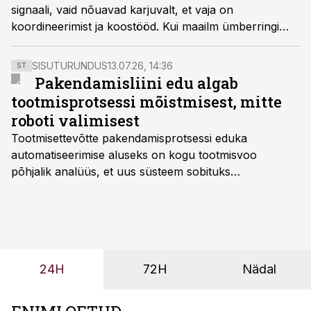
signaali, vaid nõuavad karjuvalt, et vaja on
koordineerimist ja koostööd. Kui maailm ümberringi
põleb, ei saa rahulduda vaid rahvusvaheliselt
tunnustatud tippteaduse saavutustega, kirjutab
SISUTURUNDUS
13.07.26, 14:36
ST
Tallinna Tehnikaülikooli teadus- ja ettevõtlusprorektor
Pakendamisliini edu algab
Erik Puura.
tootmisprotsessi mõistmisest, mitte
roboti valimisest
Tootmisettevõtte pakendamisprotsessi eduka
automatiseerimise aluseks on kogu tootmisvoo
põhjalik analüüs, et uus süsteem sobituks
olemasolevasse keskkonda, aitaks vähendada
tööjõuvajadust ning oleks valmis ka ettevõtte
tulevasteks arenguteks. Lihtsalt roboti lisamine
enamasti oodatud tulemust ei too, nendib tootmise ja
tööstuse automatiseerimislahenduste arendaja Smitech
24H
72H
Nädal
OÜ tegevjuht Sander Mitendorf.