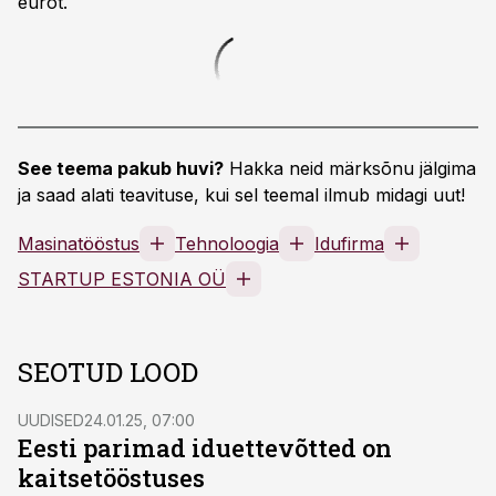
eurot.
See teema pakub huvi?
Hakka neid märksõnu jälgima
ja saad alati teavituse, kui sel teemal ilmub midagi uut!
Masinatööstus
Tehnoloogia
Idufirma
STARTUP ESTONIA OÜ
SEOTUD LOOD
UUDISED
24.01.25, 07:00
Eesti parimad iduettevõtted on
kaitsetööstuses