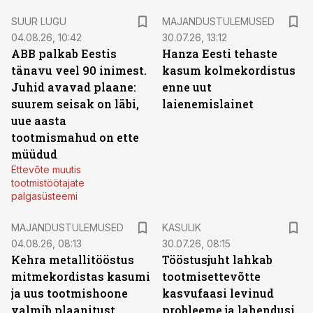
SUUR LUGU
MAJANDUSTULEMUSED
04.08.26, 10:42
30.07.26, 13:12
ABB palkab Eestis
Hanza Eesti tehaste
tänavu veel 90 inimest.
kasum kolmekordistus
Juhid avavad plaane:
enne uut
suurem seisak on läbi,
laienemislainet
uue aasta
tootmismahud on ette
müüdud
Ettevõte muutis
tootmistöötajate
palgasüsteemi
MAJANDUSTULEMUSED
KASULIK
04.08.26, 08:13
30.07.26, 08:15
Kehra metallitööstus
Tööstusjuht lahkab
mitmekordistas kasumi
tootmisettevõtte
ja uus tootmishoone
kasvufaasi levinud
valmib plaanitust
probleeme ja lahendusi.