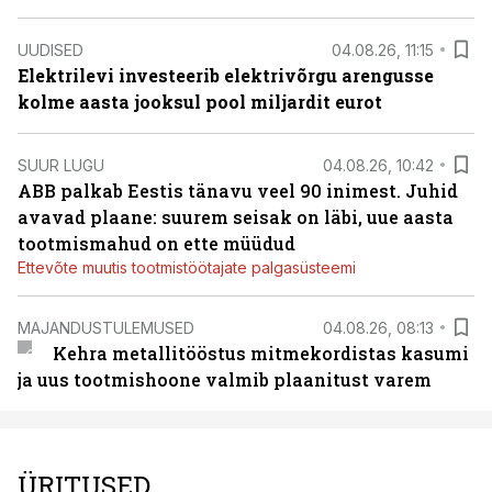
UUDISED
04.08.26, 11:15
Elektrilevi investeerib elektrivõrgu arengusse
kolme aasta jooksul pool miljardit eurot
SUUR LUGU
04.08.26, 10:42
ABB palkab Eestis tänavu veel 90 inimest. Juhid
avavad plaane: suurem seisak on läbi, uue aasta
tootmismahud on ette müüdud
Ettevõte muutis tootmistöötajate palgasüsteemi
MAJANDUSTULEMUSED
04.08.26, 08:13
Kehra metallitööstus mitmekordistas kasumi
ja uus tootmishoone valmib plaanitust varem
ÜRITUSED