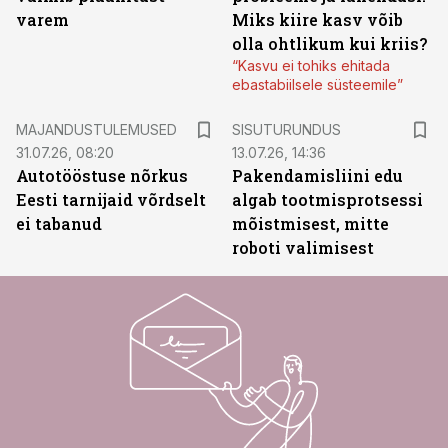
varem
Miks kiire kasv võib
olla ohtlikum kui kriis?
“Kasvu ei tohiks ehitada
ebastabiilsele süsteemile”
ST
MAJANDUSTULEMUSED
SISUTURUNDUS
31.07.26, 08:20
13.07.26, 14:36
Autotööstuse nõrkus
Pakendamisliini edu
Eesti tarnijaid võrdselt
algab tootmisprotsessi
ei tabanud
mõistmisest, mitte
roboti valimisest