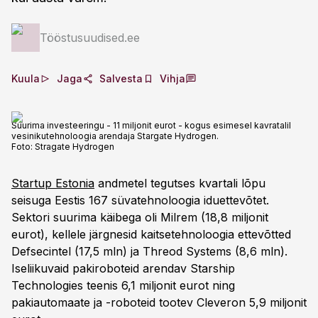
Tööstusuudised.ee
Kuula
Jaga
Salvesta
Vihja
Suurima investeeringu - 11 miljonit eurot - kogus esimesel kavratalil
vesinikutehnoloogia arendaja Stargate Hydrogen.
Foto:
Stragate Hydrogen
Startup Estonia
andmetel tegutses kvartali lõpu
seisuga Eestis 167 süvatehnoloogia iduettevõtet.
Sektori suurima käibega oli Milrem (18,8 miljonit
eurot), kellele järgnesid kaitsetehnoloogia ettevõtted
Defsecintel (17,5 mln) ja Threod Systems (8,6 mln).
Iseliikuvaid pakiroboteid arendav Starship
Technologies teenis 6,1 miljonit eurot ning
pakiautomaate ja -roboteid tootev Cleveron 5,9 miljonit