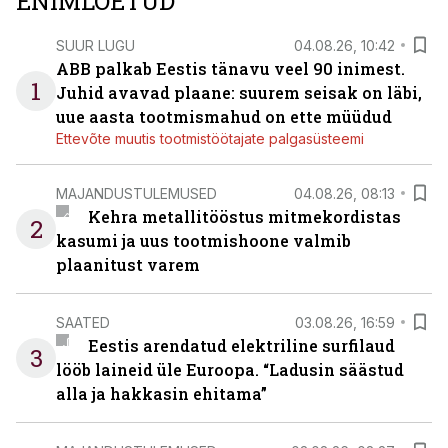
ENIMLOETUD
SUUR LUGU
04.08.26, 10:42
ABB palkab Eestis tänavu veel 90 inimest.
1
Juhid avavad plaane: suurem seisak on läbi,
uue aasta tootmismahud on ette müüdud
Ettevõte muutis tootmistöötajate palgasüsteemi
MAJANDUSTULEMUSED
04.08.26, 08:13
Kehra metallitööstus mitmekordistas
2
kasumi ja uus tootmishoone valmib
plaanitust varem
SAATED
03.08.26, 16:59
Eestis arendatud elektriline surfilaud
3
lööb laineid üle Euroopa. “Ladusin säästud
alla ja hakkasin ehitama”