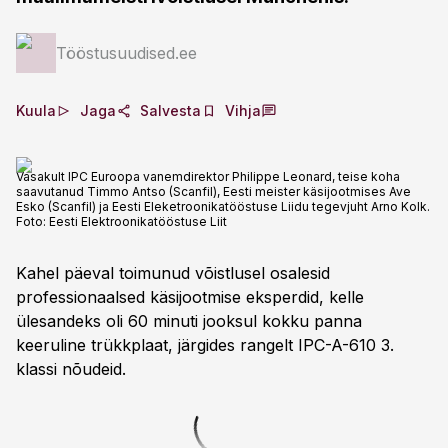
Tööstusuudised.ee
Kuula
Jaga
Salvesta
Vihja
Vasakult IPC Euroopa vanemdirektor Philippe Leonard, teise koha
saavutanud Timmo Antso (Scanfil), Eesti meister käsijootmises Ave
Esko (Scanfil) ja Eesti Eleketroonikatööstuse Liidu tegevjuht Arno Kolk.
Foto:
Eesti Elektroonikatööstuse Liit
Kahel päeval toimunud võistlusel osalesid
professionaalsed käsijootmise eksperdid, kelle
ülesandeks oli 60 minuti jooksul kokku panna
keeruline trükkplaat, järgides rangelt IPC-A-610 3.
klassi nõudeid.