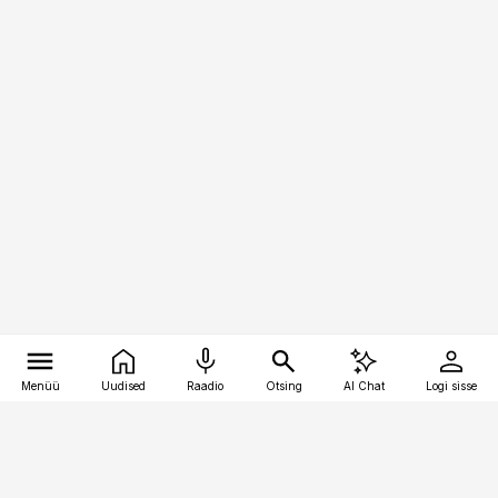
Menüü
Uudised
Raadio
Otsing
AI Chat
Logi sisse
Vana-Lõuna 39/1, 19094 Tallinn