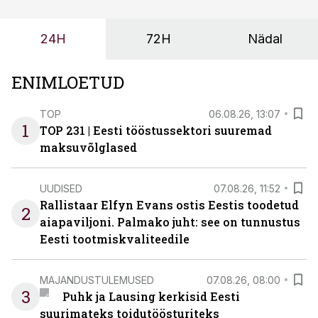
enamasti oodatud tulemust ei too, nendib tootmise ja
tööstuse automatiseerimislahenduste arendaja Smitech
24H
72H
Nädal
OÜ tegevjuht Sander Mitendorf.
ENIMLOETUD
TOP
06.08.26, 13:07
1
TOP 231 | Eesti tööstussektori suuremad
maksuvõlglased
UUDISED
07.08.26, 11:52
Rallistaar Elfyn Evans ostis Eestis toodetud
2
aiapaviljoni. Palmako juht: see on tunnustus
Eesti tootmiskvaliteedile
MAJANDUSTULEMUSED
07.08.26, 08:00
3
Puhk ja Lausing kerkisid Eesti
suurimateks toidutöösturiteks