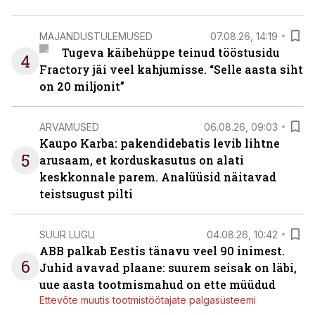
MAJANDUSTULEMUSED
07.08.26, 14:19
Tugeva käibehüppe teinud tööstusidu
4
Fractory jäi veel kahjumisse. “Selle aasta siht
on 20 miljonit”
ARVAMUSED
06.08.26, 09:03
Kaupo Karba: pakendidebatis levib lihtne
5
arusaam, et korduskasutus on alati
keskkonnale parem. Analüüsid näitavad
teistsugust pilti
SUUR LUGU
04.08.26, 10:42
ABB palkab Eestis tänavu veel 90 inimest.
6
Juhid avavad plaane: suurem seisak on läbi,
uue aasta tootmismahud on ette müüdud
Ettevõte muutis tootmistöötajate palgasüsteemi