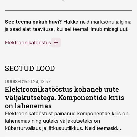
See teema pakub huvi?
Hakka neid märksõnu jälgima
ja saad alati teavituse, kui sel teemal ilmub midagi uut!
Elektroonikatööstus
SEOTUD LOOD
UUDISED
15.10.24, 13:57
Elektroonikatööstus kohaneb uute
väljakutsetega. Komponentide kriis
on lahenemas
Elektroonikatööstust painanud komponentide kriis on
lahenemas ning uuteks väljakutseteks on
küberturvalisus ja jätkusuutlikkus. Neid teemasid
käsitletakse täna Tallinnas toimuval rahvusvahelisel