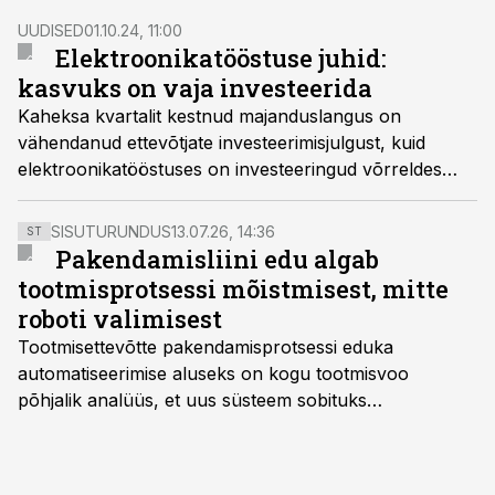
elektroonikatööstuse seminaril “EMS and Beyond
UUDISED
01.10.24, 11:00
2024”.
Elektroonikatööstuse juhid:
kasvuks on vaja investeerida
Kaheksa kvartalit kestnud majanduslangus on
vähendanud ettevõtjate investeerimisjulgust, kuid
elektroonikatööstuses on investeeringud võrreldes
2023. aastaga kasvutrendis.
SISUTURUNDUS
13.07.26, 14:36
ST
Pakendamisliini edu algab
tootmisprotsessi mõistmisest, mitte
roboti valimisest
Tootmisettevõtte pakendamisprotsessi eduka
automatiseerimise aluseks on kogu tootmisvoo
põhjalik analüüs, et uus süsteem sobituks
olemasolevasse keskkonda, aitaks vähendada
tööjõuvajadust ning oleks valmis ka ettevõtte
tulevasteks arenguteks. Lihtsalt roboti lisamine