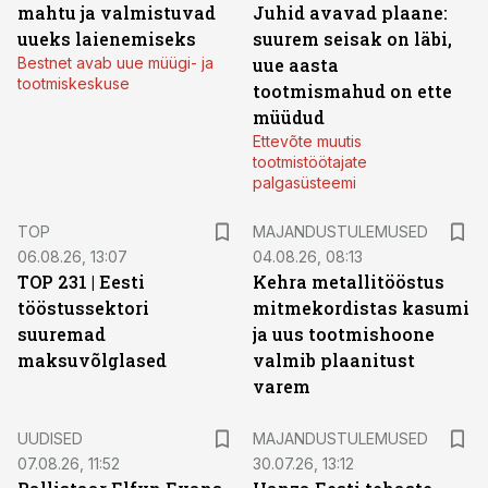
mahtu ja valmistuvad
Juhid avavad plaane:
uueks laienemiseks
suurem seisak on läbi,
Bestnet avab uue müügi- ja
uue aasta
tootmiskeskuse
tootmismahud on ette
müüdud
Ettevõte muutis
tootmistöötajate
palgasüsteemi
TOP
MAJANDUSTULEMUSED
06.08.26, 13:07
04.08.26, 08:13
TOP 231 | Eesti
Kehra metallitööstus
tööstussektori
mitmekordistas kasumi
suuremad
ja uus tootmishoone
maksuvõlglased
valmib plaanitust
varem
UUDISED
MAJANDUSTULEMUSED
07.08.26, 11:52
30.07.26, 13:12