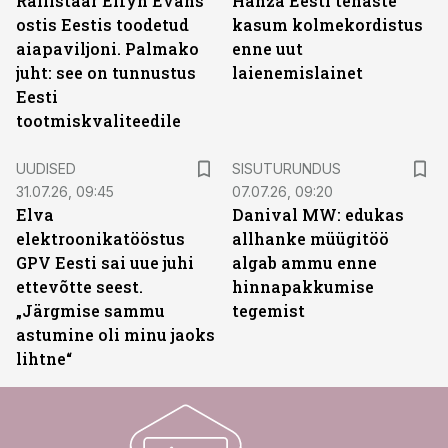
Rallistaar Elfyn Evans
Hanza Eesti tehaste
ostis Eestis toodetud
kasum kolmekordistus
aiapaviljoni. Palmako
enne uut
juht: see on tunnustus
laienemislainet
Eesti
tootmiskvaliteedile
ST
UUDISED
SISUTURUNDUS
31.07.26, 09:45
07.07.26, 09:20
Elva
Danival MW: edukas
elektroonikatööstus
allhanke müügitöö
GPV Eesti sai uue juhi
algab ammu enne
ettevõtte seest.
hinnapakkumise
„Järgmise sammu
tegemist
astumine oli minu jaoks
lihtne“