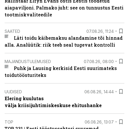
Rallistaar Elfyn Evans ostis Eestis toodetud
aiapaviljoni. Palmako juht: see on tunnustus Eesti
tootmiskvaliteedile
SAATED
07.08.26, 11:24
Läti toidu käibemaksu alandamine tõi hinnad
alla. Analüütik: riik teeb seal tugevat kontrolli
MAJANDUSTULEMUSED
07.08.26, 08:00
Puhk ja Lausing kerkisid Eesti suurimateks
toidutöösturiteks
UUDISED
06.08.26, 14:44
Elering kuulutas
välja kriisijuhtimiskeskuse ehitushanke
TOP
06.08.26, 13:07
TOP 231 | Eesti tööstussektori suuremad