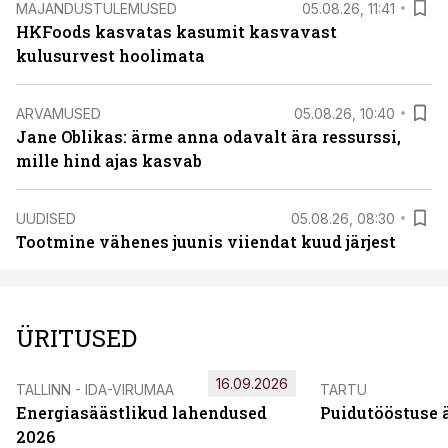
MAJANDUSTULEMUSED
05.08.26, 11:41
HKFoods kasvatas kasumit kasvavast
kulusurvest hoolimata
ARVAMUSED
05.08.26, 10:40
Jane Oblikas: ärme anna odavalt ära ressurssi,
mille hind ajas kasvab
UUDISED
05.08.26, 08:30
Tootmine vähenes juunis viiendat kuud järjest
ÜRITUSED
16.09.2026
TALLINN - IDA-VIRUMAA
TARTU
Energiasäästlikud lahendused
Puidutööstuse 
2026