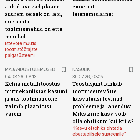
Juhid avavad plaane:
enne uut
suurem seisak on läbi,
laienemislainet
uue aasta
tootmismahud on ette
müüdud
Ettevõte muutis
tootmistöötajate
palgasüsteemi
MAJANDUSTULEMUSED
KASULIK
04.08.26, 08:13
30.07.26, 08:15
Kehra metallitööstus
Tööstusjuht lahkab
mitmekordistas kasumi
tootmisettevõtte
ja uus tootmishoone
kasvufaasi levinud
valmib plaanitust
probleeme ja lahendusi.
varem
Miks kiire kasv võib
olla ohtlikum kui kriis?
“Kasvu ei tohiks ehitada
ebastabiilsele süsteemile”