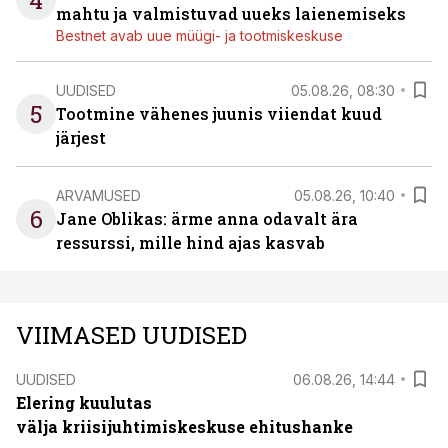
mahtu ja valmistuvad uueks laienemiseks
Bestnet avab uue müügi- ja tootmiskeskuse
UUDISED
05.08.26, 08:30
5
Tootmine vähenes juunis viiendat kuud
järjest
ARVAMUSED
05.08.26, 10:40
6
Jane Oblikas: ärme anna odavalt ära
ressurssi, mille hind ajas kasvab
VIIMASED UUDISED
UUDISED
06.08.26, 14:44
Elering kuulutas
välja kriisijuhtimiskeskuse ehitushanke