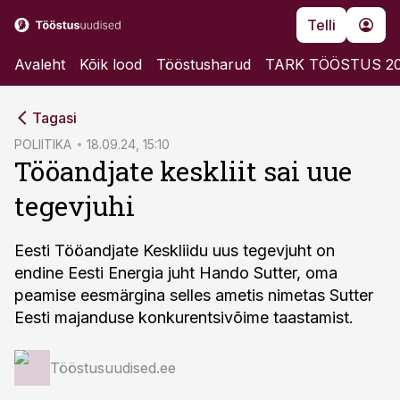
Telli
Avaleht
Kõik lood
Tööstusharud
TARK TÖÖSTUS 2
cebook
Tagasi
Twitter)
POLIITIKA
18.09.24, 15:10
Tööandjate keskliit sai uue
kedIn
tegevjuhi
ail
k
Eesti Tööandjate Keskliidu uus tegevjuht on
endine Eesti Energia juht Hando Sutter, oma
peamise eesmärgina selles ametis nimetas Sutter
Eesti majanduse konkurentsivõime taastamist.
Tööstusuudised.ee