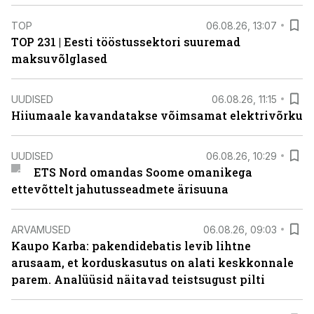
TOP
06.08.26, 13:07
TOP 231 | Eesti tööstussektori suuremad
maksuvõlglased
UUDISED
06.08.26, 11:15
Hiiumaale kavandatakse võimsamat elektrivõrku
UUDISED
06.08.26, 10:29
ETS Nord omandas Soome omanikega
ettevõttelt jahutusseadmete ärisuuna
ARVAMUSED
06.08.26, 09:03
Kaupo Karba: pakendidebatis levib lihtne
arusaam, et korduskasutus on alati keskkonnale
parem. Analüüsid näitavad teistsugust pilti