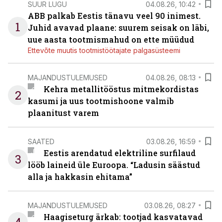
SUUR LUGU
04.08.26, 10:42
ABB palkab Eestis tänavu veel 90 inimest.
1
Juhid avavad plaane: suurem seisak on läbi,
uue aasta tootmismahud on ette müüdud
Ettevõte muutis tootmistöötajate palgasüsteemi
MAJANDUSTULEMUSED
04.08.26, 08:13
Kehra metallitööstus mitmekordistas
2
kasumi ja uus tootmishoone valmib
plaanitust varem
SAATED
03.08.26, 16:59
Eestis arendatud elektriline surfilaud
3
lööb laineid üle Euroopa. “Ladusin säästud
alla ja hakkasin ehitama”
MAJANDUSTULEMUSED
03.08.26, 08:27
Haagiseturg ärkab: tootjad kasvatavad
4