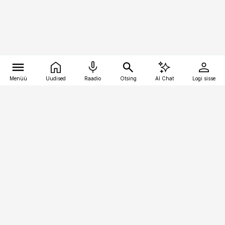
Menüü
Uudised
Raadio
Otsing
AI Chat
Logi sisse
Vana-Lõuna 39/1, 19094 Tallinn
(+372) 667 0111
toostusuudised@toostusuudised.ee
Telli
Reklaam
Firmast
Sisu kasutamisõigused
Ajakirjaniku