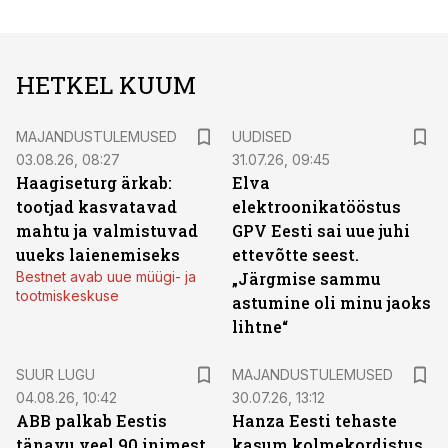
HETKEL KUUM
MAJANDUSTULEMUSED
UUDISED
03.08.26, 08:27
31.07.26, 09:45
Haagiseturg ärkab:
Elva
tootjad kasvatavad
elektroonikatööstus
mahtu ja valmistuvad
GPV Eesti sai uue juhi
uueks laienemiseks
ettevõtte seest.
Bestnet avab uue müügi- ja
„Järgmise sammu
tootmiskeskuse
astumine oli minu jaoks
lihtne“
SUUR LUGU
MAJANDUSTULEMUSED
04.08.26, 10:42
30.07.26, 13:12
ABB palkab Eestis
Hanza Eesti tehaste
tänavu veel 90 inimest.
kasum kolmekordistus