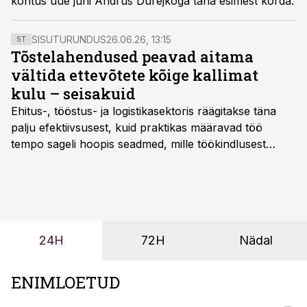
kohtus uue juhi Andrus Durejkoga täna esimest korda.
SISUTURUNDUS
26.06.26, 13:15
ST
Tõstelahendused peavad aitama
vältida ettevõtete kõige kallimat
kulu – seisakuid
Ehitus-, tööstus- ja logistikasektoris räägitakse täna
palju efektiivsusest, kuid praktikas määravad töö
tempo sageli hoopis seadmed, mille töökindlusest
sõltub kogu objekti või tootmise sujuvus. Kui tõstuk
seisab, töö katkeb või masin ei vasta töötingimustele,
ei tähenda see ettevõtte jaoks ainult tehnilist
probleemi, vaid otsest rahalist kulu, venivaid tähtaegu
ja suuremaid riske tööohutusele.
24H
72H
Nädal
ENIMLOETUD