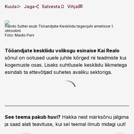
Kuula
Jaga
Salvesta
Vihja
Hando Sutter asub Tööandjate Keskliidu tegevjuhi ametisse 1.
oktoobril.
Foto:
Maido Parv
Tööandjate keskliidu volikogu esinaise Kai Realo
sõnul on ootused uuele juhile kõrged nii teadmiste kui
kogemuste osas. Lisaks suhtlusele keskliidu liikmetega
esindab ta ettevõtjaid suhetes avaliku sektoriga.
See teema pakub huvi?
Hakka neid märksõnu jälgima
ja saad alati teavituse, kui sel teemal ilmub midagi uut!