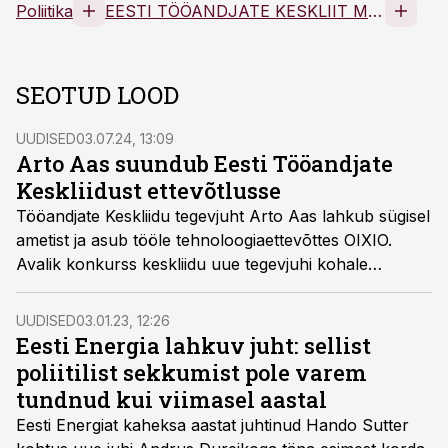
Poliitika
EESTI TÖÖANDJATE KESKLIIT MTÜ
SEOTUD LOOD
UUDISED
03.07.24, 13:09
Arto Aas suundub Eesti Tööandjate
Keskliidust ettevõtlusse
Tööandjate Keskliidu tegevjuht Arto Aas lahkub sügisel
ametist ja asub tööle tehnoloogiaettevõttes OIXIO.
Avalik konkurss keskliidu uue tegevjuhi kohale
kuulutatakse välja järgmisel nädalal.
UUDISED
03.01.23, 12:26
Eesti Energia lahkuv juht: sellist
poliitilist sekkumist pole varem
tundnud kui viimasel aastal
Eesti Energiat kaheksa aastat juhtinud Hando Sutter