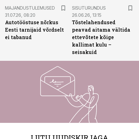
ST
MAJANDUSTULEMUSED
SISUTURUNDUS
31.07.26, 08:20
26.06.26, 13:15
Autotööstuse nõrkus
Tõstelahendused
Eesti tarnijaid võrdselt
peavad aitama vältida
ei tabanud
ettevõtete kõige
kallimat kulu –
seisakuid
LIITU UUDISKIRJAGA