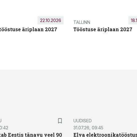
22.10.2026
18.
TALLINN
tööstuse äriplaan 2027
Tööstuse äriplaan 2027
U
UUDISED
0:42
31.07.26, 09:45
ab Eestis tänavu veel 90
Elva elektroonikatööstu