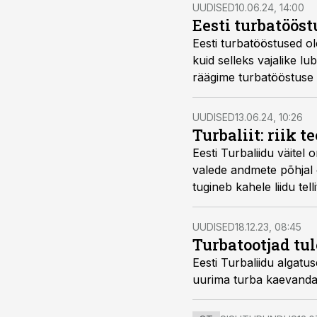
UUDISED
10.06.24, 14:00
Eesti turbatööst
Eesti turbatööstused ol
kuid selleks vajalike l
räägime turbatööstuse 
UUDISED
13.06.24, 10:26
Turbaliit: riik t
Eesti Turbaliidu väitel
valede andmete põhjal o
tugineb kahele liidu tell
UUDISED
18.12.23, 08:45
Turbatootjad tu
Eesti Turbaliidu algat
uurima turba kaevandam