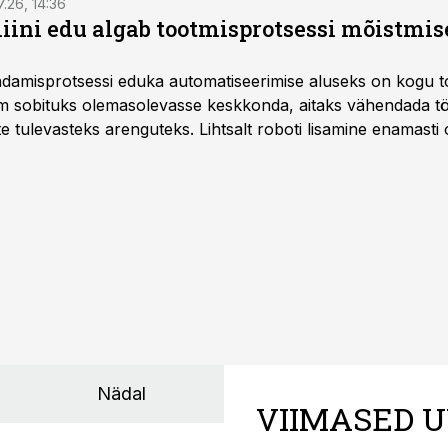
7.26, 14:36
ini edu algab tootmisprotsessi mõistmises
damisprotsessi eduka automatiseerimise aluseks on kogu t
m sobituks olemasolevasse keskkonda, aitaks vähendada tö
te tulevasteks arenguteks. Lihtsalt roboti lisamine enamasti
a tööstuse automatiseerimislahenduste arendaja Smitech OÜ
Nädal
VIIMASED U