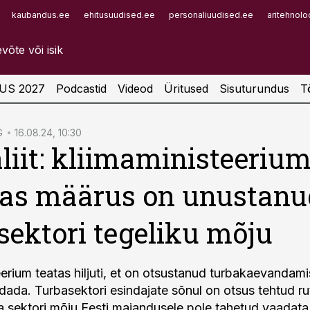
kaubandus.ee
ehitusuudised.ee
personaliuudised.ee
aritehnolo
Infopank
Radar
US 2027
Podcastid
Videod
Üritused
Sisuturundus
T
G
16.08.24, 10:30
liit: kliimaministeerium
kas määrus on unustanu
sektori tegeliku mõju
eerium teatas hiljuti, et on otsustanud turbakaevandami
dada. Turbasektori esindajate sõnul on otsus tehtud ru
 ja sektori mõju Eesti majandusele pole tahetud vaadata.