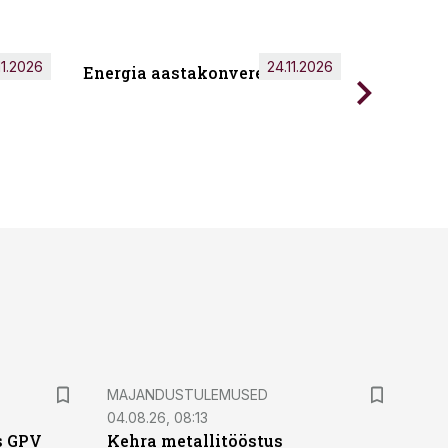
11.2026
24.11.2026
Energia aastakonverents 2026
Tark töö
MAJANDUSTULEMUSED
04.08.26, 08:13
s GPV
Kehra metallitööstus