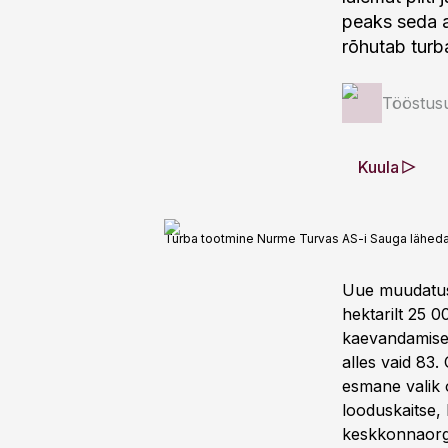
peaks seda ag
rõhutab turbal
Tööstus
Kuula
Turba tootmine Nurme Turvas AS-i Sauga lähedalt
Uue muudatus
hektarilt 25 0
kaevandamiseks
alles vaid 83.
esmane valik o
looduskaitse, 
keskkonnaorga