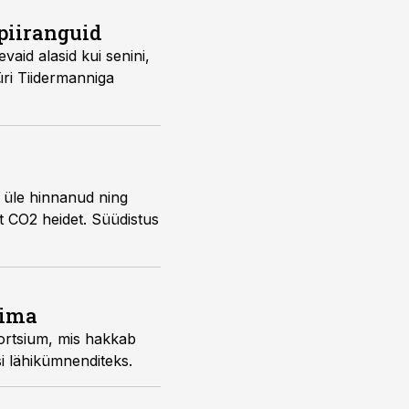
 piiranguid
vaid alasid kui senini,
Jüri Tiidermanniga
d üle hinnanud ning
et CO2 heidet. Süüdistus
rima
sortsium, mis hakkab
i lähikümnenditeks.