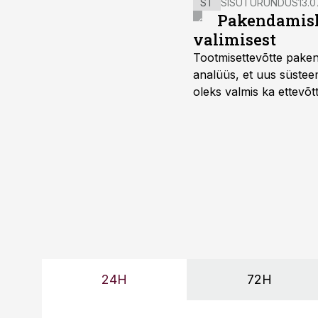
ST
SISUTURUNDUS
13.0
Pakendamisli
valimisest
Tootmisettevõtte paken
analüüs, et uus süstee
oleks valmis ka ettevõt
too, nendib tootmise j
Mitendorf.
24H
72H