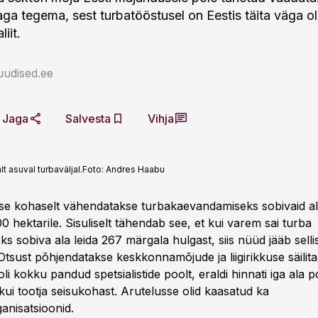
a tegema, sest turbatööstusel on Eestis täita väga olul
iit.
uudised.ee
Jaga
Salvesta
Vihja
 asuval turbaväljal.
Foto:
Andres Haabu
e kohaselt vähendatakse turbakaevandamiseks sobivaid al
00 hektarile. Sisuliselt tähendab see, et kui varem sai turba
 sobiva ala leida 267 märgala hulgast, siis nüüd jääb sellis
 Otsust põhjendatakse keskkonnamõjude ja liigirikkuse säilit
li kokku pandud spetsialistide poolt, eraldi hinnati iga ala pot
kui tootja seisukohast. Arutelusse olid kaasatud ka
nisatsioonid.