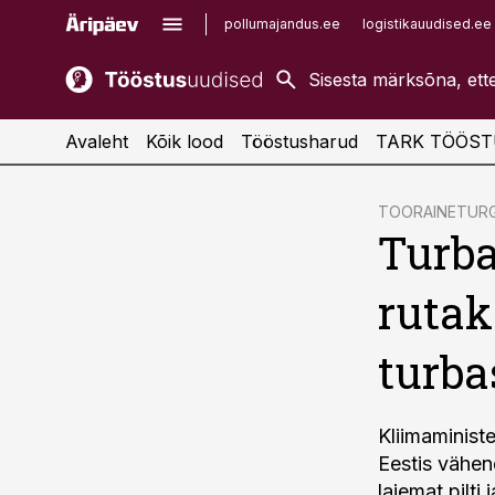
pollumajandus.ee
logistikauudised.ee
kaubandus.ee
imelineajalugu.ee
kinnisvarauudised.ee
imelineteadus.ee
Avaleht
Kõik lood
Tööstusharud
TARK TÖÖST
cebook
TOORAINETUR
Turba
Twitter)
kedIn
ruta
ail
turba
k
Kliimaminist
Eestis vähen
laiemat pilti