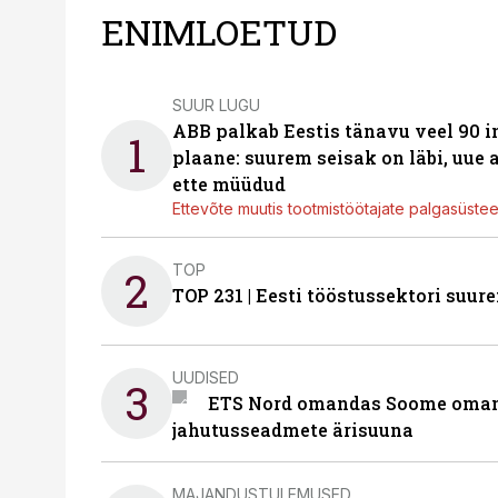
ENIMLOETUD
SUUR LUGU
ABB palkab Eestis tänavu veel 90 
1
plaane: suurem seisak on läbi, uue
ette müüdud
Ettevõte muutis tootmistöötajate palgasüste
TOP
2
TOP 231 | Eesti tööstussektori su
UUDISED
3
ETS Nord omandas Soome omani
jahutusseadmete ärisuuna
MAJANDUSTULEMUSED