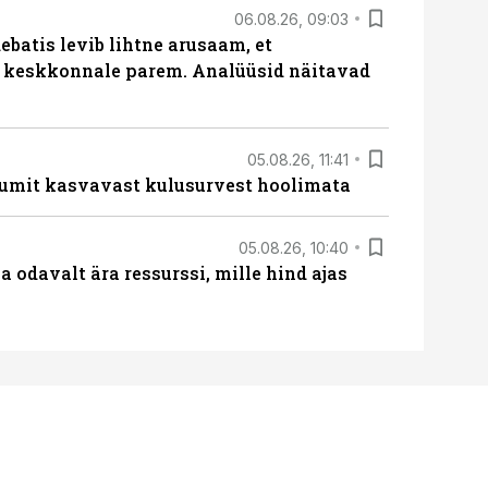
06.08.26, 09:03
batis levib lihtne arusaam, et
i keskkonnale parem. Analüüsid näitavad
05.08.26, 11:41
umit kasvavast kulusurvest hoolimata
05.08.26, 10:40
 odavalt ära ressurssi, mille hind ajas