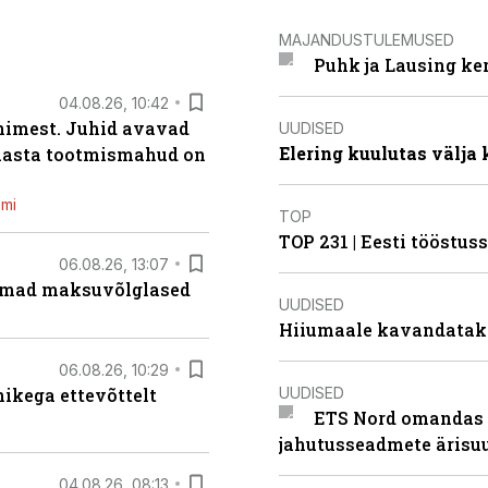
MAJANDUSTULEMUSED
Puhk ja Lausing ke
04.08.26, 10:42
inimest. Juhid avavad
UUDISED
Elering kuulutas välja
 aasta tootmismahud on
emi
TOP
TOP 231 | Eesti tööstu
06.08.26, 13:07
uremad maksuvõlglased
UUDISED
Hiiumaale kavandatak
06.08.26, 10:29
UUDISED
kega ettevõttelt
ETS Nord omandas 
jahutusseadmete ärisu
04.08.26, 08:13