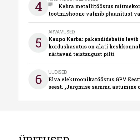
4
Kehra metallitööstus mitmekor
tootmishoone valmib plaanitust v
ARVAMUSED
5
Kaupo Karba: pakendidebatis levib 
korduskasutus on alati keskkonna
näitavad teistsugust pilti
UUDISED
6
Elva elektroonikatööstus GPV Eesti 
seest. „Järgmise sammu astumine ol
ÜRITUSED