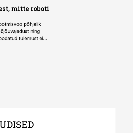
t, mitte roboti
ootmisvoo põhjalik
öjõuvajadust ning
 oodatud tulemust ei
 tegevjuht Sander
UDISED