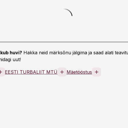
kub huvi?
Hakka neid märksõnu jälgima ja saad alati teavitu
idagi uut!
EESTI TURBALIIT MTÜ
Mäetööstus