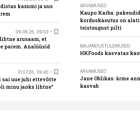
ARVAMUSED
distas kasumi ja uus
Kaupo Karba: pakendide
arem
korduskasutus on alat
teistsugust pilti
06.08.26, 09:03
lihtne arusaam, et
MAJANDUSTULEMUSED
le parem. Analüüsid
HKFoods kasvatas kas
ARVAMUSED
31.07.26, 09:45
Jane Oblikas: ärme anna
sai uue juhi ettevõtte
kasvab
i minu jaoks lihtne“