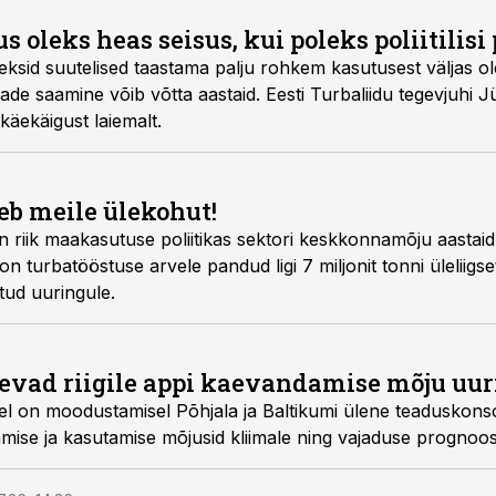
us oleks heas seisus, kui poleks poliitilisi
eksid suutelised taastama palju rohkem kasutusest väljas ole
ubade saamine võib võtta aastaid. Eesti Turbaliidu tegevjuhi 
käekäigust laiemalt.
eeb meile ülekohut!
 on riik maakasutuse poliitikas sektori keskkonnamõju aastai
n turbatööstuse arvele pandud ligi 7 miljonit tonni üleliigs
itud uuringule.
levad riigile appi kaevandamise mõju uu
usel on moodustamisel Põhjala ja Baltikumi ülene teaduskon
ise ja kasutamise mõjusid kliimale ning vajaduse prognoos