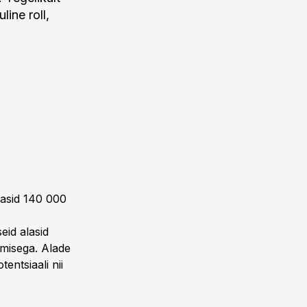
ine roll,
asid 140 000
eid alasid
amisega. Alade
entsiaali nii