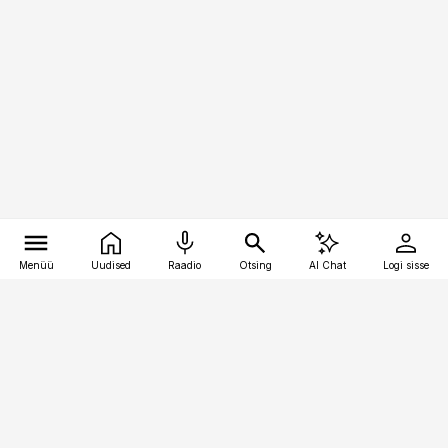
Menüü
Uudised
Raadio
Otsing
AI Chat
Logi sisse
Vana-Lõuna 39/1, 19094 Tallinn
(+372) 667 0111
toostusuudised@toostusuudised.ee