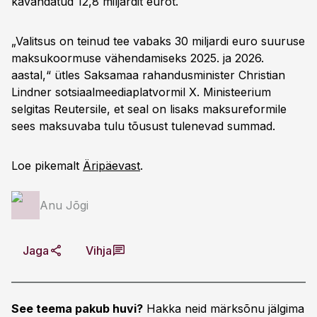
kavandatud 12,8 miljardit eurot.
„Valitsus on teinud tee vabaks 30 miljardi euro suuruse
maksukoormuse vähendamiseks 2025. ja 2026.
aastal,“ ütles Saksamaa rahandusminister Christian
Lindner sotsiaalmeediaplatvormil X. Ministeerium
selgitas Reutersile, et seal on lisaks maksureformile
sees maksuvaba tulu tõusust tulenevad summad.
Loe pikemalt
Äripäevast
.
Anu Jõgi
Jaga
Vihja
See teema pakub huvi?
Hakka neid märksõnu jälgima