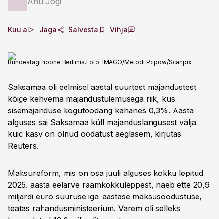
Anu Jõgi
Kuula
Jaga
Salvesta
Vihja
Bundestagi hoone Berliinis.
Foto:
IMAGO/Metodi Popow/Scanpix
Saksamaa oli eelmisel aastal suurtest majandustest
kõige kehvema majandustulemusega riik, kus
sisemajanduse kogutoodang kahanes 0,3%. Aasta
alguses sai Saksamaa küll majanduslangusest välja,
kuid kasv on olnud oodatust aeglasem, kirjutas
Reuters.
Maksureform, mis on osa juuli alguses kokku lepitud
2025. aasta eelarve raamkokkuleppest, näeb ette 20,9
miljardi euro suuruse iga-aastase maksusoodustuse,
teatas rahandusministeerium. Varem oli selleks