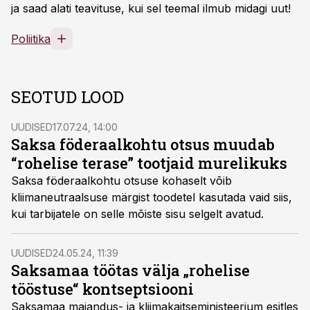
ja saad alati teavituse, kui sel teemal ilmub midagi uut!
Poliitika
SEOTUD LOOD
UUDISED
17.07.24, 14:00
Saksa föderaalkohtu otsus muudab
“rohelise terase” tootjaid murelikuks
Saksa föderaalkohtu otsuse kohaselt võib
kliimaneutraalsuse märgist toodetel kasutada vaid siis,
kui tarbijatele on selle mõiste sisu selgelt avatud.
UUDISED
24.05.24, 11:39
Saksamaa töötas välja „rohelise
tööstuse“ kontseptsiooni
Saksamaa majandus- ja kliimakaitseministeerium esitles