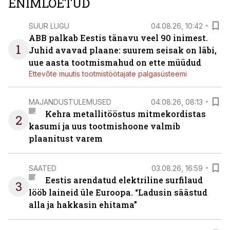
ENIMLOETUD
SUUR LUGU
04.08.26, 10:42
ABB palkab Eestis tänavu veel 90 inimest.
1
Juhid avavad plaane: suurem seisak on läbi,
uue aasta tootmismahud on ette müüdud
Ettevõte muutis tootmistöötajate palgasüsteemi
MAJANDUSTULEMUSED
04.08.26, 08:13
Kehra metallitööstus mitmekordistas
2
kasumi ja uus tootmishoone valmib
plaanitust varem
SAATED
03.08.26, 16:59
Eestis arendatud elektriline surfilaud
3
lööb laineid üle Euroopa. “Ladusin säästud
alla ja hakkasin ehitama”