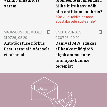
valmib plaanitust
probleeme ja lahendusi.
varem
Miks kiire kasv võib
olla ohtlikum kui kriis?
“Kasvu ei tohiks ehitada
ebastabiilsele süsteemile”
ST
MAJANDUSTULEMUSED
SISUTURUNDUS
31.07.26, 08:20
07.07.26, 09:20
Autotööstuse nõrkus
Danival MW: edukas
Eesti tarnijaid võrdselt
allhanke müügitöö
ei tabanud
algab ammu enne
hinnapakkumise
tegemist