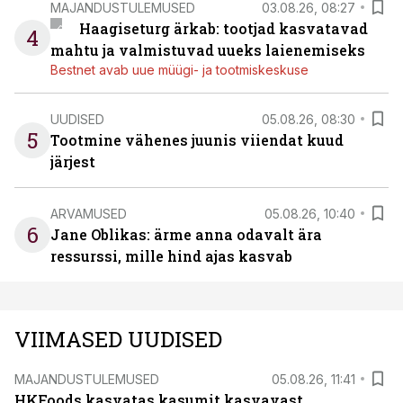
MAJANDUSTULEMUSED
03.08.26, 08:27
Haagiseturg ärkab: tootjad kasvatavad
4
mahtu ja valmistuvad uueks laienemiseks
Bestnet avab uue müügi- ja tootmiskeskuse
UUDISED
05.08.26, 08:30
5
Tootmine vähenes juunis viiendat kuud
järjest
ARVAMUSED
05.08.26, 10:40
6
Jane Oblikas: ärme anna odavalt ära
ressurssi, mille hind ajas kasvab
VIIMASED UUDISED
MAJANDUSTULEMUSED
05.08.26, 11:41
HKFoods kasvatas kasumit kasvavast