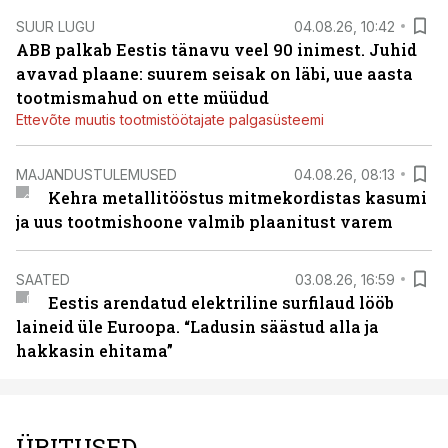
SUUR LUGU
04.08.26, 10:42
ABB palkab Eestis tänavu veel 90 inimest. Juhid
avavad plaane: suurem seisak on läbi, uue aasta
tootmismahud on ette müüdud
Ettevõte muutis tootmistöötajate palgasüsteemi
MAJANDUSTULEMUSED
04.08.26, 08:13
Kehra metallitööstus mitmekordistas kasumi
ja uus tootmishoone valmib plaanitust varem
SAATED
03.08.26, 16:59
Eestis arendatud elektriline surfilaud lööb
laineid üle Euroopa. “Ladusin säästud alla ja
hakkasin ehitama”
ÜRITUSED