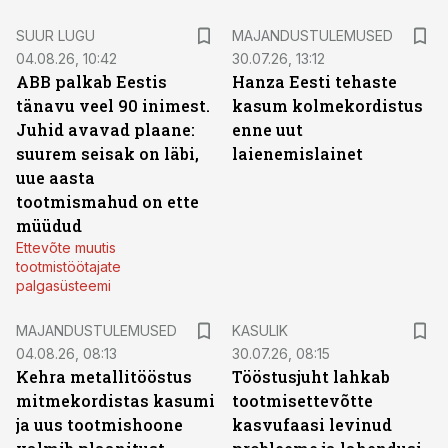
SUUR LUGU
MAJANDUSTULEMUSED
04.08.26, 10:42
30.07.26, 13:12
ABB palkab Eestis
Hanza Eesti tehaste
tänavu veel 90 inimest.
kasum kolmekordistus
Juhid avavad plaane:
enne uut
suurem seisak on läbi,
laienemislainet
uue aasta
tootmismahud on ette
müüdud
Ettevõte muutis
tootmistöötajate
palgasüsteemi
MAJANDUSTULEMUSED
KASULIK
04.08.26, 08:13
30.07.26, 08:15
Kehra metallitööstus
Tööstusjuht lahkab
mitmekordistas kasumi
tootmisettevõtte
ja uus tootmishoone
kasvufaasi levinud