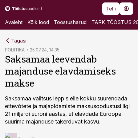
Telli
Avaleht
Kõik lood
Tööstusharud
TARK TÖÖSTUS 2
cebook
cebook
Tagasi
Twitter)
Twitter)
POLIITIKA
25.07.24, 14:35
Saksamaa leevendab
kedIn
kedIn
majanduse elavdamiseks
ail
ail
makse
k
k
Saksamaa valitsus leppis eile kokku suurendada
ettevõtete ja majapidamiste maksusoodustusi ligi
21 miljardi euroni aastas, et elavdada Euroopa
suurima majanduse takerduvat kasvu.