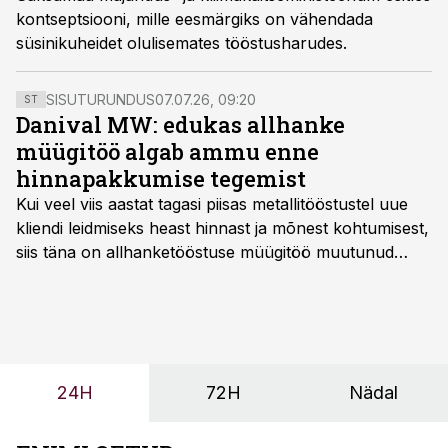
kontseptsiooni, mille eesmärgiks on vähendada
süsinikuheidet olulisemates tööstusharudes.
SISUTURUNDUS
07.07.26, 09:20
ST
Danival MW: edukas allhanke
müügitöö algab ammu enne
hinnapakkumise tegemist
Kui veel viis aastat tagasi piisas metallitööstustel uue
kliendi leidmiseks heast hinnast ja mõnest kohtumisest,
siis täna on allhanketööstuse müügitöö muutunud
märksa pikemaks ja süsteemsemaks. Konkurents on
kasvanud, kliendid kaaluvad otsuseid põhjalikumalt
ning partnerit ei valita enam ainult tootmisvõimekuse
või hinnakirja järgi.
24H
72H
Nädal