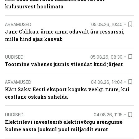
kulusurvest hoolimata
ARVAMUSED
05.08.26, 10:40
Jane Oblikas: ärme anna odavalt ära ressurssi,
mille hind ajas kasvab
UUDISED
05.08.26, 08:30
Tootmine vähenes juunis viiendat kuud järjest
ARVAMUSED
04.08.26, 14:04
Kärt Saks: Eesti eksport koguks veelgi tuure, kui
eestlane oskaks suhelda
UUDISED
04.08.26, 11:15
Elektrilevi investeerib elektrivõrgu arengusse
kolme aasta jooksul pool miljardit eurot