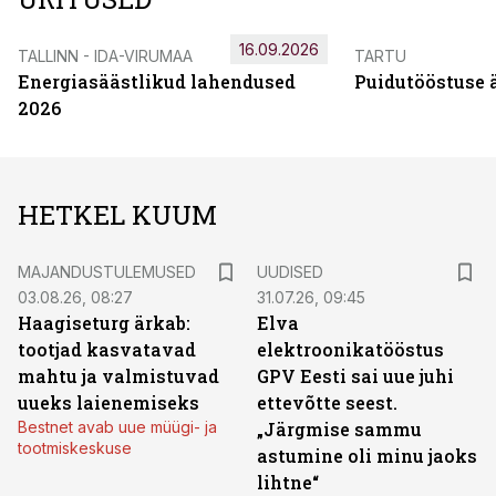
16.09.2026
TALLINN - IDA-VIRUMAA
TARTU
Energiasäästlikud lahendused
Puidutööstuse 
2026
HETKEL KUUM
MAJANDUSTULEMUSED
UUDISED
03.08.26, 08:27
31.07.26, 09:45
Haagiseturg ärkab:
Elva
tootjad kasvatavad
elektroonikatööstus
mahtu ja valmistuvad
GPV Eesti sai uue juhi
uueks laienemiseks
ettevõtte seest.
Bestnet avab uue müügi- ja
„Järgmise sammu
tootmiskeskuse
astumine oli minu jaoks
lihtne“