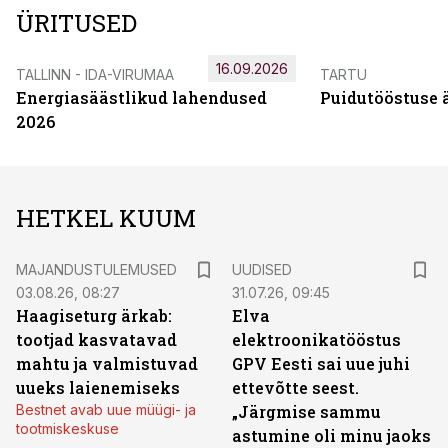
ÜRITUSED
16.09.2026
TALLINN - IDA-VIRUMAA
TARTU
Energiasäästlikud lahendused
Puidutööstuse 
2026
HETKEL KUUM
MAJANDUSTULEMUSED
UUDISED
03.08.26, 08:27
31.07.26, 09:45
Haagiseturg ärkab:
Elva
tootjad kasvatavad
elektroonikatööstus
mahtu ja valmistuvad
GPV Eesti sai uue juhi
uueks laienemiseks
ettevõtte seest.
Bestnet avab uue müügi- ja
„Järgmise sammu
tootmiskeskuse
astumine oli minu jaoks