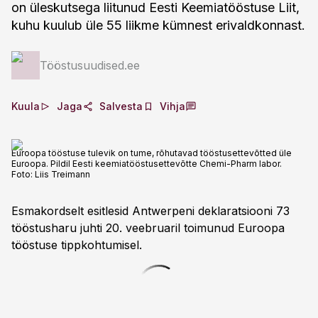
on üleskutsega liitunud Eesti Keemiatööstuse Liit,
kuhu kuulub üle 55 liikme kümnest erivaldkonnast.
Tööstusuudised.ee
Kuula
Jaga
Salvesta
Vihja
Euroopa tööstuse tulevik on tume, rõhutavad tööstusettevõtted üle
Euroopa. Pildil Eesti keemiatööstusettevõtte Chemi-Pharm labor.
Foto:
Liis Treimann
Esmakordselt esitlesid Antwerpeni deklaratsiooni 73
tööstusharu juhti 20. veebruaril toimunud Euroopa
tööstuse tippkohtumisel.