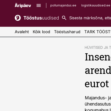
pollumajandus.ee
logistikauudised.ee
kaubandus.ee
imelineajalugu.ee
kinnisvarauudised.ee
imelineteadus.ee
Avaleht
Kõik lood
Tööstusharud
TARK TÖÖST
cebook
HÜVITISED JA
Insen
Twitter)
kedIn
arend
ail
eurot
k
Majandus-​ j
ühendasutuse
kogumahus li