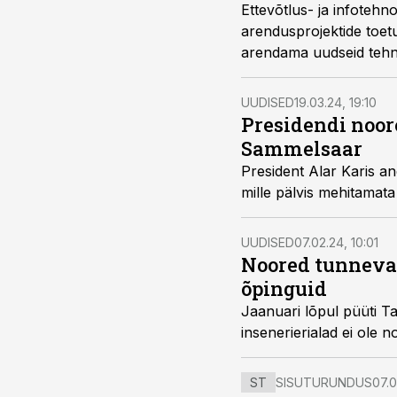
Ettevõtlus- ja infotehn
arendusprojektide toet
arendama uudseid tehnolo
UUDISED
19.03.24, 19:10
Presidendi noor
Sammelsaar
President Alar Karis an
mille pälvis mehitamat
UUDISED
07.02.24, 10:01
Noored tunnevad
õpinguid
Jaanuari lõpul püüti Ta
insenerierialad ei ole 
ST
SISUTURUNDUS
07.0