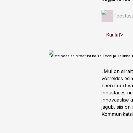
Tööstus
Kuula
Teiste seas said toetust ka TalTechi ja Tallinn
„Mul on siiral
võrreldes esi
näen suurt vää
innustades nei
innovaatilise 
jagub, siis on
Kommunikatsio