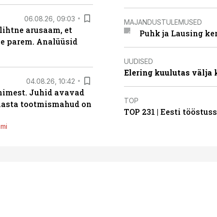
06.08.26, 09:03
MAJANDUSTULEMUSED
lihtne arusaam, et
Puhk ja Lausing ke
le parem. Analüüsid
UUDISED
Elering kuulutas välja
04.08.26, 10:42
inimest. Juhid avavad
TOP
 aasta tootmismahud on
TOP 231 | Eesti tööstu
emi