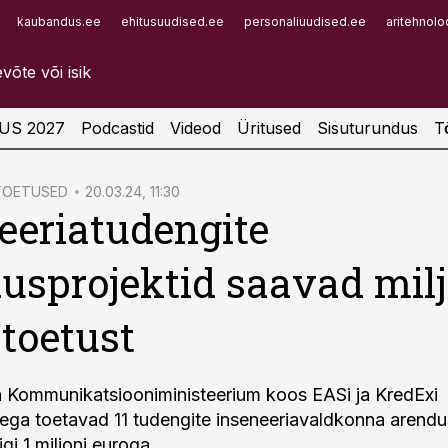
kaubandus.ee
ehitusuudised.ee
personaliuudised.ee
aritehnolo
Infopank
Radar
US 2027
Podcastid
Videod
Üritused
Sisuturundus
T
 TOETUSED
20.03.24, 11:30
eeriatudengite
usprojektid saavad mil
 toetust
a Kommunikatsiooniministeerium koos EASi ja KredExi
ga toetavad 11 tudengite inseneeriavaldkonna arendu
gi 1 miljoni euroga.