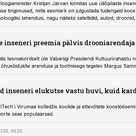
oloogiaminister Kristjan Järvan kinnitas uue üliõpilaste inse
use tingimused, mille eesmärk on julgustada tudengeid koos
ogilisi lahendusi, nagu näiteks satelliidid, autod, droonid, t
e inseneri preemia pälvis drooniarendaj
dis tesmakordselt üle Vabariigi Presidendi Kultuurirahastu 
a õhusõidukite arenduse ja tootmisega tegelev Margus Samm
 inseneri elukutse vastu huvi, kuid kar
lTech´i Virumaa kolledžis koolide ja ettevõtete koostöösemi
noorte seas populaarsed.
7.26, 09:20