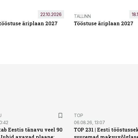
22.10.2026
18.
TALLINN
tööstuse äriplaan 2027
Tööstuse äriplaan 2027
U
TOP
0:42
06.08.26, 13:07
ab Eestis tänavu veel 90
TOP 231 | Eesti tööstusse
 Juhid avavad plaane:
suuremad maksuvõlglas