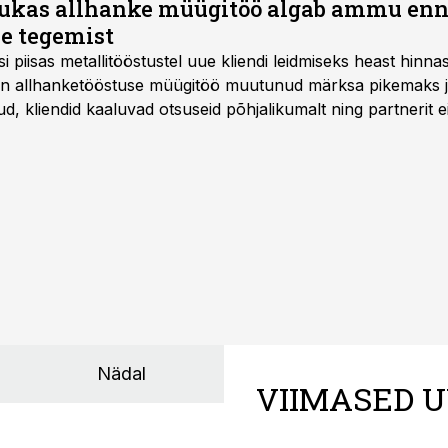
ukas allhanke müügitöö algab ammu en
e tegemist
asi piisas metallitööstustel uue kliendi leidmiseks heast hinna
a on allhanketööstuse müügitöö muutunud märksa pikemaks
 kliendid kaaluvad otsuseid põhjalikumalt ning partnerit ei
nnakirja järgi.
Nädal
VIIMASED U