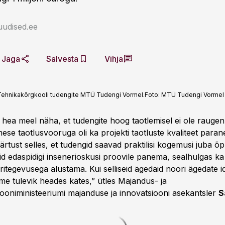
uudised.ee
Jaga
Salvesta
Vihja
a Tehnikakõrgkooli tudengite MTÜ Tudengi Vormel.
Foto:
MTÜ Tudengi Vormel
t hea meel näha, et tudengite hoog taotlemisel ei ole rauge
mese taotlusvooruga oli ka projekti taotluste kvaliteet para
rtust selles, et tudengid saavad praktilisi kogemusi juba õp
d edaspidigi insenerioskusi proovile panema, sealhulgas ka 
äritegevusega alustama. Kui selliseid ägedaid noori ägedate 
 me tulevik heades kätes,” ütles Majandus-​ ja
oniministeeriumi majanduse ja innovatsiooni asekantsler
S