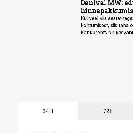
Danival MW: ed
hinnapakkumis
Kui veel viis aastat tag
kohtumisest, siis tän
Konkurents on kasvanud,
tootmisvõimekuse või hi
24H
72H