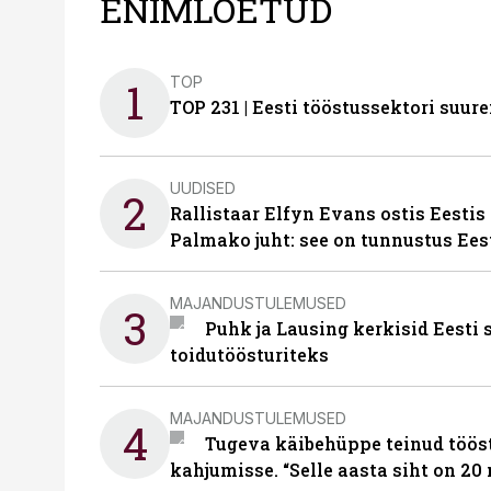
ENIMLOETUD
TOP
1
TOP 231 | Eesti tööstussektori su
UUDISED
2
Rallistaar Elfyn Evans ostis Eestis
Palmako juht: see on tunnustus Ees
MAJANDUSTULEMUSED
3
Puhk ja Lausing kerkisid Eesti
toidutöösturiteks
MAJANDUSTULEMUSED
4
Tugeva käibehüppe teinud tööst
kahjumisse. “Selle aasta siht on 20 