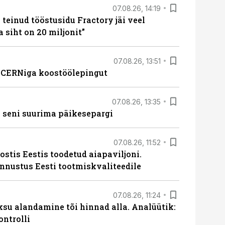
07.08.26, 14:19
teinud tööstusidu Fractory jäi veel
a siht on 20 miljonit”
07.08.26, 13:51
s CERNiga koostöölepingut
07.08.26, 13:35
 seni suurima päikesepargi
07.08.26, 11:52
ostis Eestis toodetud aiapaviljoni.
unnustus Eesti tootmiskvaliteedile
07.08.26, 11:24
ksu alandamine tõi hinnad alla. Analüütik:
ontrolli