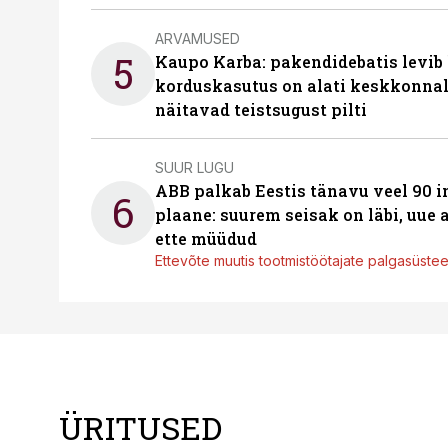
ARVAMUSED
5
Kaupo Karba: pakendidebatis levib 
korduskasutus on alati keskkonna
näitavad teistsugust pilti
SUUR LUGU
ABB palkab Eestis tänavu veel 90 
6
plaane: suurem seisak on läbi, uue
ette müüdud
Ettevõte muutis tootmistöötajate palgasüste
ÜRITUSED