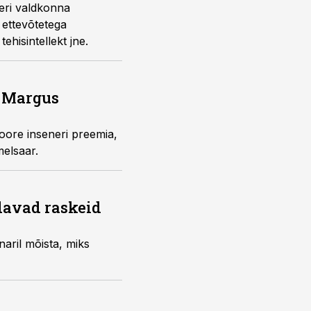
neri valdkonna
 ettevõtetega
ehisintellekt jne.
a Margus
noore inseneri preemia,
elsaar.
davad raskeid
naril mõista, miks