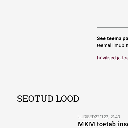
See teema pa
teemal ilmub m
hüvitised ja t
SEOTUD LOOD
UUDISED
22.11.22, 21:43
MKM toetab inse