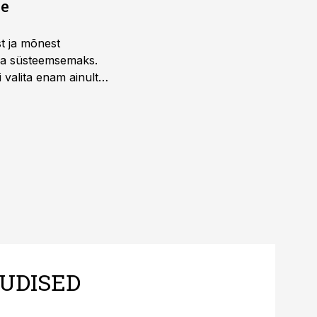
ne
st ja mõnest
 ja süsteemsemaks.
 valita enam ainult
UDISED