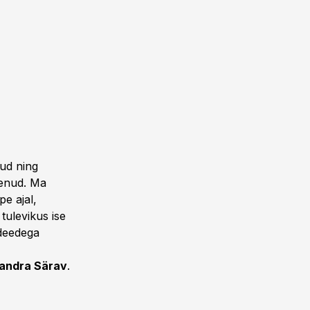
nud ning
nenud. Ma
pe ajal,
tulevikus ise
ideedega
andra Särav
.