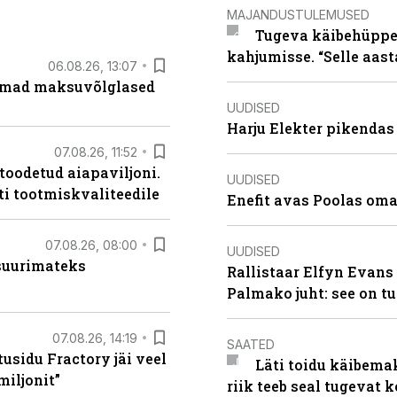
MAJANDUSTULEMUSED
Tugeva käibehüppe 
kahjumisse. “Selle aast
06.08.26, 13:07
uremad maksuvõlglased
UUDISED
Harju Elekter pikenda
07.08.26, 11:52
 toodetud aiapaviljoni.
UUDISED
ti tootmiskvaliteedile
Enefit avas Poolas oma
07.08.26, 08:00
UUDISED
 suurimateks
Rallistaar Elfyn Evans 
Palmako juht: see on t
07.08.26, 14:19
SAATED
usidu Fractory jäi veel
Läti toidu käibema
miljonit”
riik teeb seal tugevat k