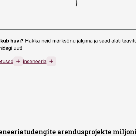
kub huvi?
Hakka neid märksõnu jälgima ja saad alati teavitu
idagi uut!
oetused
inseneeria
neeriatudengite arendusprojekte miljoni