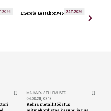
11.2026
24.11.2026
Energia aastakonverents 2026
Tark töö
MAJANDUSTULEMUSED
04.08.26, 08:13
ktori
Kehra metallitööstus
ed
mitmekordistas kasumi ja uus