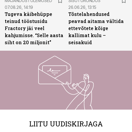
MAJANDUSTULEMUSED
SISUTURUNDUS
07.08.26, 14:19
26.06.26, 13:15
Tugeva käibehüppe
Tõstelahendused
teinud tööstusidu
peavad aitama vältida
Fractory jäi veel
ettevõtete kõige
kahjumisse. “Selle aasta
kallimat kulu –
siht on 20 miljonit”
seisakuid
LIITU UUDISKIRJAGA