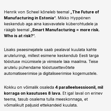
Henrik von Scheel kõneleb teemal „
The Future of
Manufacturing in Estonia
“. Mikko Hyppönen
keskendub aga aina kasvavatele küberohtudele ja
räägib teemal „
Smart Manufacturing = more risk.
Who is at risk?
“.
Lisaks peaesinejatele saab pealaval kuulata kahte
aruteluringi, millest esimene keskendub Eesti targa
tööstuse müümisele ja viimisele laia maailma. Teise
arutelu pühendame tööstusettevõtete
automatiseerimise ja digitaliseerimise kogemustele.
Kokku on võimalik osaleda
4 paralleelsessioonil, mil
korraga on kasutuses 8 lava
. Et igal laval on erinev
teema, tasub osalema tulla meeskonnaga, et
võimalikult paljusid ettekandeid kuulata.