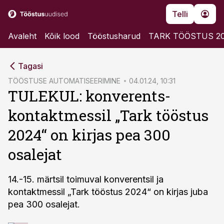
Telli
Avaleht
Kõik lood
Tööstusharud
TARK TÖÖSTUS 2
cebook
cebook
Tagasi
Twitter)
Twitter)
TÖÖSTUSE AUTOMATISEERIMINE
04.01.24, 10:31
TULEKUL: konverents-
kedIn
kedIn
kontaktmessil „Tark tööstus
ail
ail
2024“ on kirjas pea 300
k
k
osalejat
14.-15. märtsil toimuval konverentsil ja
kontaktmessil „Tark tööstus 2024“ on kirjas juba
pea 300 osalejat.