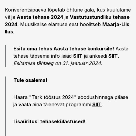
Konverentsipäeva lõpetab õhtune gala, kus kuulutame
välja
Aasta tehase 2024
ja
Vastutustundliku tehase
2024
. Muusikalise elamuse eest hoolitseb
Maarja-Liis
Ilus
.
Esita oma tehas Aasta tehase konkursile!
Aasta
tehase täpsema info leiad
SIIT
ja ankeedi
SIIT
.
Esitamise tähtaeg on 31. jaanuar 2024.
Tule osalema!
Haara "Tark tööstus 2024" soodushinnaga pääse
ja vaata aina täienevat programmi
SIIT
.
Lisaüritus: tehasekülastused!