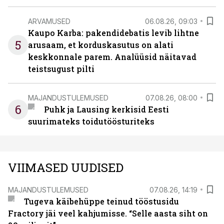
ARVAMUSED
06.08.26, 09:03
Kaupo Karba: pakendidebatis levib lihtne
5
arusaam, et korduskasutus on alati
keskkonnale parem. Analüüsid näitavad
teistsugust pilti
MAJANDUSTULEMUSED
07.08.26, 08:00
6
Puhk ja Lausing kerkisid Eesti
suurimateks toidutöösturiteks
VIIMASED UUDISED
MAJANDUSTULEMUSED
07.08.26, 14:19
Tugeva käibehüppe teinud tööstusidu
Fractory jäi veel kahjumisse. “Selle aasta siht on