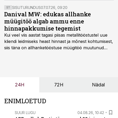
peaesinejana lavale küberturvalisuse ekspert, autor ja
SISUTURUNDUS
07.07.26, 09:20
ST
hinnatud esineja Mikko Hyppönen.
Danival MW: edukas allhanke
müügitöö algab ammu enne
hinnapakkumise tegemist
Kui veel viis aastat tagasi piisas metallitööstustel uue
kliendi leidmiseks heast hinnast ja mõnest kohtumisest,
siis täna on allhanketööstuse müügitöö muutunud
märksa pikemaks ja süsteemsemaks. Konkurents on
kasvanud, kliendid kaaluvad otsuseid põhjalikumalt
ning partnerit ei valita enam ainult tootmisvõimekuse
või hinnakirja järgi.
24H
72H
Nädal
ENIMLOETUD
SUUR LUGU
04.08.26, 10:42