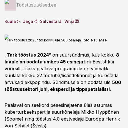
Tööstusuudised.ee
Kuula
Jaga
Salvesta
Vihja
"Tark tööstus 2023" tõi kokku üle 500 osaleja.
Foto:
Raul Mee
„
Tark tööstus 2024
“ on suursündmus, kus kokku
8
lavale on oodata umbes 45 esinejat
nii Eestist kui
võõrsilt, lisaks pealava programmile on võimalik
kuulata kokku 32 töötuba/lisaettekannet ja külastada
arvukaid ekspopindu. Sündmusele on oodata üle
500
tööstussektori juhi, eksperdi ja tippspetsialisti
.
Pealaval on seekord peaesinejatena üles astumas
küberturbeekspert ja suurkõneleja
Mikko Hyppönen
(Soome) ning tööstus 4.0 eestvedaja Euroopa
Henrik
von Scheel
(Šveits).