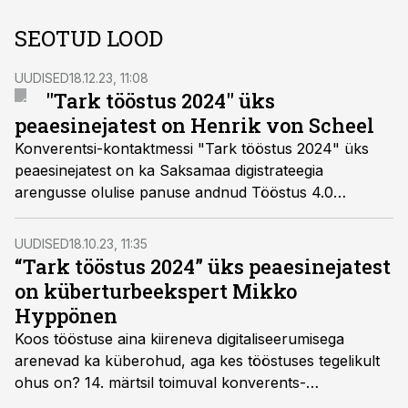
SEOTUD LOOD
UUDISED
18.12.23, 11:08
"Tark tööstus 2024" üks
peaesinejatest on Henrik von Scheel
Konverentsi-kontaktmessi "Tark tööstus 2024" üks
peaesinejatest on ka Saksamaa digistrateegia
arengusse olulise panuse andnud Tööstus 4.0
eestvedaja, strateeg, futurist ja suurkõneleja Henrik
von Scheel.
UUDISED
18.10.23, 11:35
“Tark tööstus 2024” üks peaesinejatest
on küberturbeekspert Mikko
Hyppönen
Koos tööstuse aina kiireneva digitaliseerumisega
arenevad ka küberohud, aga kes tööstuses tegelikult
ohus on? 14. märtsil toimuval konverents-
kontaktmessil "Tark tööstus 2024" tuleb ühe