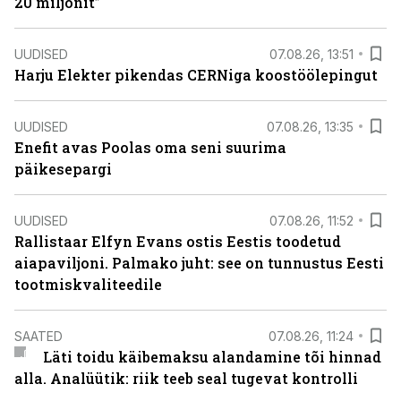
20 miljonit”
UUDISED
07.08.26, 13:51
Harju Elekter pikendas CERNiga koostöölepingut
UUDISED
07.08.26, 13:35
Enefit avas Poolas oma seni suurima
päikesepargi
UUDISED
07.08.26, 11:52
Rallistaar Elfyn Evans ostis Eestis toodetud
aiapaviljoni. Palmako juht: see on tunnustus Eesti
tootmiskvaliteedile
SAATED
07.08.26, 11:24
Läti toidu käibemaksu alandamine tõi hinnad
alla. Analüütik: riik teeb seal tugevat kontrolli