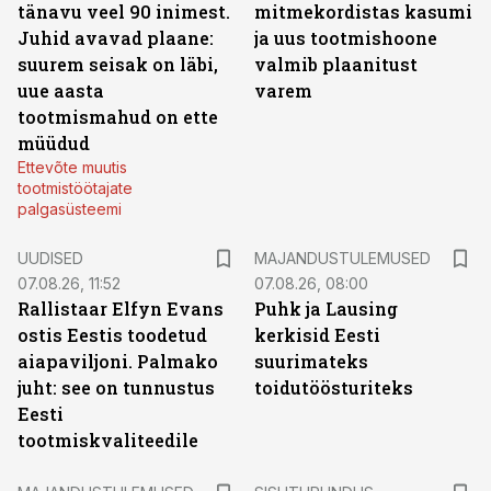
tänavu veel 90 inimest.
mitmekordistas kasumi
Juhid avavad plaane:
ja uus tootmishoone
suurem seisak on läbi,
valmib plaanitust
uue aasta
varem
tootmismahud on ette
müüdud
Ettevõte muutis
tootmistöötajate
palgasüsteemi
UUDISED
MAJANDUSTULEMUSED
07.08.26, 11:52
07.08.26, 08:00
Rallistaar Elfyn Evans
Puhk ja Lausing
ostis Eestis toodetud
kerkisid Eesti
aiapaviljoni. Palmako
suurimateks
juht: see on tunnustus
toidutöösturiteks
Eesti
tootmiskvaliteedile
ST