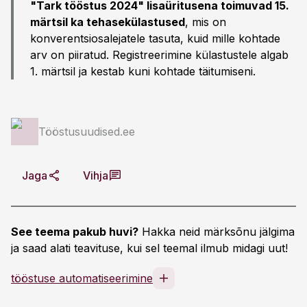
"Tark tööstus 2024" lisaüritusena toimuvad 15.
märtsil ka tehasekülastused
, mis on
konverentsiosalejatele tasuta, kuid mille kohtade
arv on piiratud. Registreerimine külastustele algab
1. märtsil ja kestab kuni kohtade täitumiseni.
Tööstusuudised.ee
Jaga
Vihja
See teema pakub huvi?
Hakka neid märksõnu jälgima
ja saad alati teavituse, kui sel teemal ilmub midagi uut!
tööstuse automatiseerimine