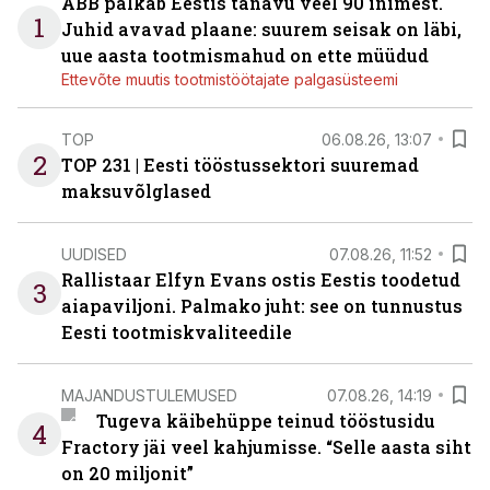
ABB palkab Eestis tänavu veel 90 inimest.
1
Juhid avavad plaane: suurem seisak on läbi,
uue aasta tootmismahud on ette müüdud
Ettevõte muutis tootmistöötajate palgasüsteemi
TOP
06.08.26, 13:07
2
TOP 231 | Eesti tööstussektori suuremad
maksuvõlglased
UUDISED
07.08.26, 11:52
Rallistaar Elfyn Evans ostis Eestis toodetud
3
aiapaviljoni. Palmako juht: see on tunnustus
Eesti tootmiskvaliteedile
MAJANDUSTULEMUSED
07.08.26, 14:19
Tugeva käibehüppe teinud tööstusidu
4
Fractory jäi veel kahjumisse. “Selle aasta siht
on 20 miljonit”