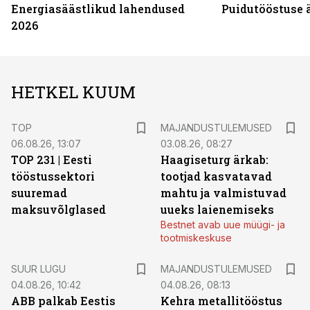
Energiasäästlikud lahendused
Puidutööstuse 
2026
HETKEL KUUM
TOP
MAJANDUSTULEMUSED
06.08.26, 13:07
03.08.26, 08:27
TOP 231 | Eesti
Haagiseturg ärkab:
tööstussektori
tootjad kasvatavad
suuremad
mahtu ja valmistuvad
maksuvõlglased
uueks laienemiseks
Bestnet avab uue müügi- ja
tootmiskeskuse
SUUR LUGU
MAJANDUSTULEMUSED
04.08.26, 10:42
04.08.26, 08:13
ABB palkab Eestis
Kehra metallitööstus