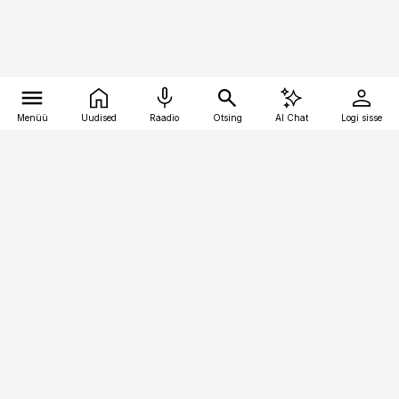
Menüü
Uudised
Raadio
Otsing
AI Chat
Logi sisse
Vana-Lõuna 39/1, 19094 Tallinn
(+372) 667 0111
toostusuudised@toostusuudised.ee
Telli
Reklaam
Firmast
Sisu kasutamisõigused
Ajakirjaniku
eetikakoodeks