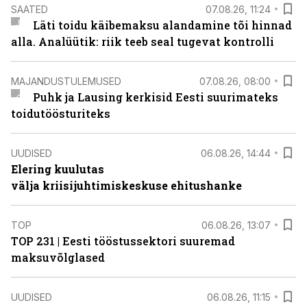
SAATED
07.08.26, 11:24
Läti toidu käibemaksu alandamine tõi hinnad
alla. Analüütik: riik teeb seal tugevat kontrolli
MAJANDUSTULEMUSED
07.08.26, 08:00
Puhk ja Lausing kerkisid Eesti suurimateks
toidutöösturiteks
UUDISED
06.08.26, 14:44
Elering kuulutas
välja kriisijuhtimiskeskuse ehitushanke
TOP
06.08.26, 13:07
TOP 231 | Eesti tööstussektori suuremad
maksuvõlglased
UUDISED
06.08.26, 11:15