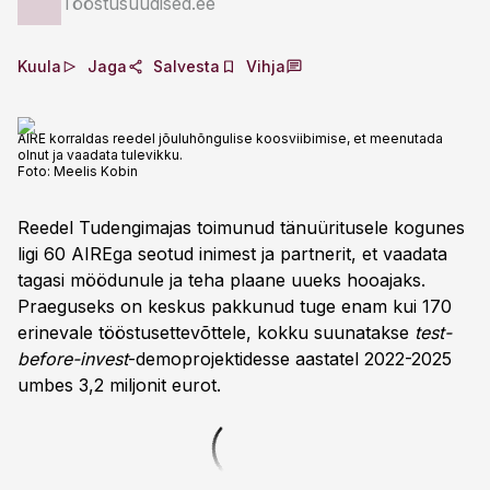
Tööstusuudised.ee
Kuula
Jaga
Salvesta
Vihja
AIRE korraldas reedel jõuluhõngulise koosviibimise, et meenutada
olnut ja vaadata tulevikku.
Foto:
Meelis Kobin
Reedel Tudengimajas toimunud tänuüritusele kogunes
ligi 60 AIREga seotud inimest ja partnerit, et vaadata
tagasi möödunule ja teha plaane uueks hooajaks.
Praeguseks on keskus pakkunud tuge enam kui 170
erinevale tööstusettevõttele, kokku suunatakse
test-
before-invest
-demoprojektidesse aastatel 2022-2025
umbes 3,2 miljonit eurot.