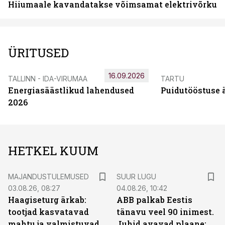
Hiiumaale kavandatakse võimsamat elektrivõrku
ÜRITUSED
16.09.2026
TALLINN - IDA-VIRUMAA
TARTU
Energiasäästlikud lahendused
Puidutööstuse 
2026
HETKEL KUUM
MAJANDUSTULEMUSED
SUUR LUGU
03.08.26, 08:27
04.08.26, 10:42
Haagiseturg ärkab:
ABB palkab Eestis
tootjad kasvatavad
tänavu veel 90 inimest.
mahtu ja valmistuvad
Juhid avavad plaane: