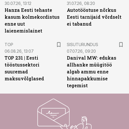
30.07.26, 13:12
31.07.26, 08:20
Hanza Eesti tehaste
Autotööstuse nõrkus
kasum kolmekordistus
Eesti tarnijaid võrdselt
enne uut
ei tabanud
laienemislainet
ST
TOP
SISUTURUNDUS
06.08.26, 13:07
07.07.26, 09:20
TOP 231 | Eesti
Danival MW: edukas
tööstussektori
allhanke müügitöö
suuremad
algab ammu enne
maksuvõlglased
hinnapakkumise
tegemist