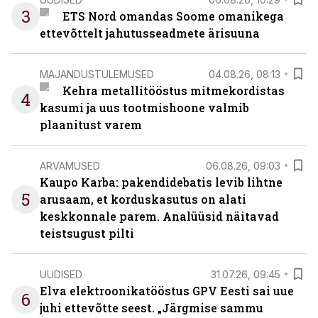
3
ETS Nord omandas Soome omanikega
ettevõttelt jahutusseadmete ärisuuna
MAJANDUSTULEMUSED
04.08.26, 08:13
Kehra metallitööstus mitmekordistas
4
kasumi ja uus tootmishoone valmib
plaanitust varem
ARVAMUSED
06.08.26, 09:03
Kaupo Karba: pakendidebatis levib lihtne
5
arusaam, et korduskasutus on alati
keskkonnale parem. Analüüsid näitavad
teistsugust pilti
UUDISED
31.07.26, 09:45
Elva elektroonikatööstus GPV Eesti sai uue
6
juhi ettevõtte seest. „Järgmise sammu