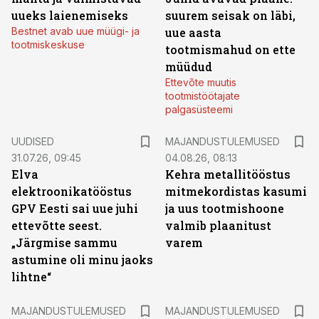
uueks laienemiseks
suurem seisak on läbi,
Bestnet avab uue müügi- ja
uue aasta
tootmiskeskuse
tootmismahud on ette
müüdud
Ettevõte muutis
tootmistöötajate
palgasüsteemi
UUDISED
MAJANDUSTULEMUSED
31.07.26, 09:45
04.08.26, 08:13
Elva
Kehra metallitööstus
elektroonikatööstus
mitmekordistas kasumi
GPV Eesti sai uue juhi
ja uus tootmishoone
ettevõtte seest.
valmib plaanitust
„Järgmise sammu
varem
astumine oli minu jaoks
lihtne“
MAJANDUSTULEMUSED
MAJANDUSTULEMUSED