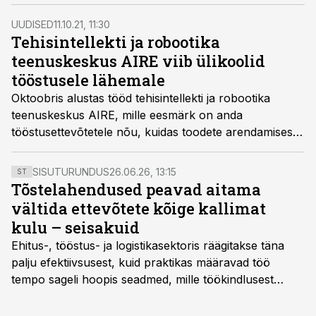
Patrikainen, Riigikogu liige Andres Sutt ja Krimelte juht
Jaan Puusaag.
UUDISED
11.10.21, 11:30
Tehisintellekti ja robootika
teenuskeskus AIRE viib ülikoolid
tööstusele lähemale
Oktoobris alustas tööd tehisintellekti ja robootika
teenuskeskus AIRE, mille eesmärk on anda
tööstusettevõtetele nõu, kuidas toodete arendamises
tehisintellekti ja robootikat rakendada.
SISUTURUNDUS
26.06.26, 13:15
ST
Tõstelahendused peavad aitama
vältida ettevõtete kõige kallimat
kulu – seisakuid
Ehitus-, tööstus- ja logistikasektoris räägitakse täna
palju efektiivsusest, kuid praktikas määravad töö
tempo sageli hoopis seadmed, mille töökindlusest
sõltub kogu objekti või tootmise sujuvus. Kui tõstuk
seisab, töö katkeb või masin ei vasta töötingimustele,