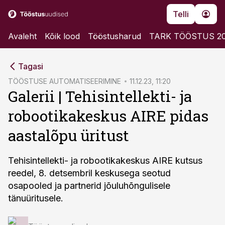
Telli
Avaleht
Kõik lood
Tööstusharud
TARK TÖÖSTUS 2
cebook
Tagasi
Twitter)
TÖÖSTUSE AUTOMATISEERIMINE
11.12.23, 11:20
Galerii | Tehisintellekti- ja
kedIn
robootikakeskus AIRE pidas
ail
aastalõpu üritust
k
Tehisintellekti- ja robootikakeskus AIRE kutsus
reedel, 8. detsembril keskusega seotud
osapooled ja partnerid jõuluhõngulisele
tänuüritusele.