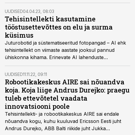
vähendamisse ja tehisintellekti. Tööstusel on selles
järgmise kümnekonna aasta eduloos kanda oluline
UUDISED
04.04.23, 08:03
roll, sest ilma kohaliku tööstuseta seda hüpet ei sünni,
Tehisintellekti kasutamine
kirjutab endine ettevõtlus- ja infotehnoloogiaminister,
tööstusettevõttes on elu ja surma
praegune Riigikogu liige (Reformierakond) Andres Sutt
küsimus
vastuseks Tööstusuudiste sektori arvamusliidrite
Juturobotid ja süstematiseeritud fotopangad – AI ehk
küsitlusele.
tehisintellekt on viimaste aastate jooksul pannud
ühiskonna kihama. Erinevate AI lahenduste
kasutamine on lõbus ja kiire, rääkimata uue
tehnoloogiaga kaasnevast põnevusest.
UUDISED
11.11.22, 09:11
Tööstusettevõttes võib aga tehisintellekti
Robootikakeskus AIRE sai nõuandva
kasutuselevõtt määrata jätkusuutlikkuse ja
koja. Koja liige Andrus Durejko: praegu
konkurentsivõime ning pikas plaanis ka ellujäämise.
tuleb ettevõtetel vaadata
innovatsiooni poole
Tehisintellekti- ja robootikakeskus AIRE sai endale
nõuandva kogu, kuhu kuuluvad Ericsson Eesti juht
Andrus Durejko, ABB Balti riikide juht Jukka