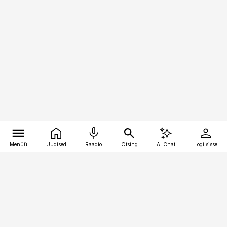
Menüü
Uudised
Raadio
Otsing
AI Chat
Logi sisse
Vana-Lõuna 39/1, 19094 Tallinn
(+372) 667 0111
toostusuudised@toostusuudised.ee