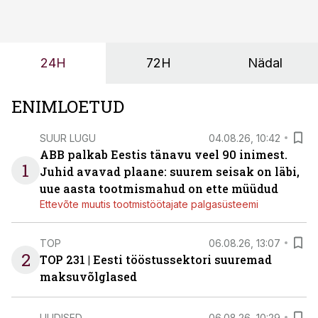
ei tähenda see ettevõtte jaoks ainult tehnilist
probleemi, vaid otsest rahalist kulu, venivaid tähtaegu
ja suuremaid riske tööohutusele.
24H
72H
Nädal
ENIMLOETUD
SUUR LUGU
04.08.26, 10:42
ABB palkab Eestis tänavu veel 90 inimest.
1
Juhid avavad plaane: suurem seisak on läbi,
uue aasta tootmismahud on ette müüdud
Ettevõte muutis tootmistöötajate palgasüsteemi
TOP
06.08.26, 13:07
2
TOP 231 | Eesti tööstussektori suuremad
maksuvõlglased
UUDISED
06.08.26, 10:29