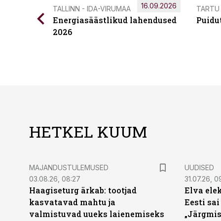
16.09.2026
TALLINN - IDA-VIRUMAA
TARTU
Energiasäästlikud lahendused
Puidu
2026
HETKEL KUUM
MAJANDUSTULEMUSED
UUDISED
03.08.26, 08:27
31.07.26, 0
Haagiseturg ärkab: tootjad
Elva ele
kasvatavad mahtu ja
Eesti sai
valmistuvad uueks laienemiseks
„Järgmis