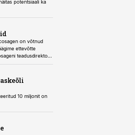
itas potentsiaali ka
id
e Icosagen on võtnud
äägime ettevõtte
osageni teadusdirektor
 saadet juhib Toomas
raskeõli
eritud 10 miljonit on
ne