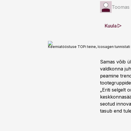
Toomas 
Kuula
Keemiatööstuse TOPi teine, Icosagen tunnistati 
Samas võib ül
valdkonna juh
peamine trend
tootegruppide
„Eriti selgelt
keskkonnasääst
seotud innova
tasub end tule