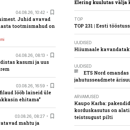
Elering kuulutas välja
04.08.26, 10:42
inimest. Juhid avavad
TOP
TOP 231 | Eesti tööstu
 aasta tootmismahud on
emi
UUDISED
Hiiumaale kavandatak
04.08.26, 08:13
distas kasumi ja uus
UUDISED
arem
ETS Nord omandas 
jahutusseadmete ärisu
03.08.26, 16:59
filaud lööb laineid üle
ARVAMUSED
hakkasin ehitama”
Kaupo Karba: pakendide
korduskasutus on alat
03.08.26, 08:27
teistsugust pilti
vatavad mahtu ja