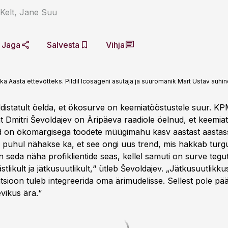
Kelt, Jane Suu
Jaga
Salvesta
Vihja
ka Aasta ettevõtteks. Pildil Icosageni asutaja ja suuromanik Mart Ustav auhi
distatult öelda, et ökosurve on keemiatööstustele suur. K
t Dmitri Ševoldajev on Äripäeva raadiole öelnud, et keemia
 on ökomärgisega toodete müügimahu kasv aastast aastass
 puhul nähakse ka, et see ongi uus trend, mis hakkab turgu
 on seda näha profiklientide seas, kellel samuti on surve teg
likult ja jätkusuutlikult,“ ütleb Ševoldajev. „Jätkusuutlikkus
tsioon tuleb integreerida oma ärimudelisse. Sellest pole pää
vikus ära.“