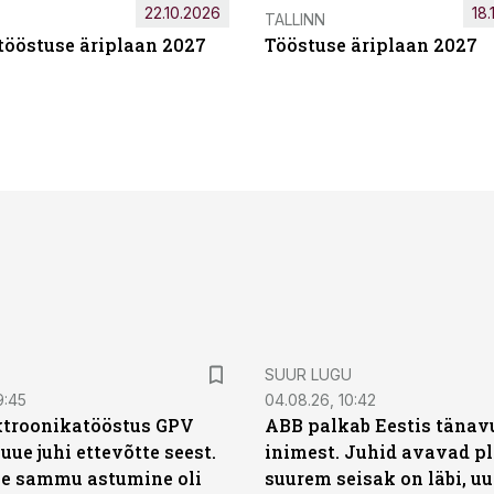
22.10.2026
18.
TALLINN
tööstuse äriplaan 2027
Tööstuse äriplaan 2027
SUUR LUGU
9:45
04.08.26, 10:42
ktroonikatööstus GPV
ABB palkab Eestis tänavu
 uue juhi ettevõtte seest.
inimest. Juhid avavad pl
e sammu astumine oli
suurem seisak on läbi, uu