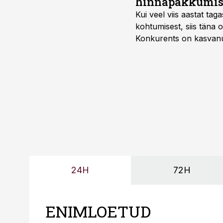
hinnapakkumis
Kui veel viis aastat tag
kohtumisest, siis tän
Konkurents on kasvanud,
tootmisvõimekuse või hi
24H
72H
ENIMLOETUD