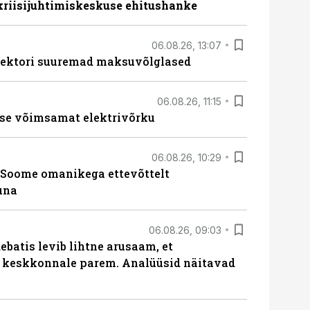
 kriisijuhtimiskeskuse ehitushanke
06.08.26, 13:07
ssektori suuremad maksuvõlglased
06.08.26, 11:15
se võimsamat elektrivõrku
06.08.26, 10:29
Soome omanikega ettevõttelt
una
06.08.26, 09:03
batis levib lihtne arusaam, et
i keskkonnale parem. Analüüsid näitavad