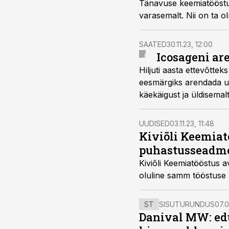
Tänavuse keemiatööstus
varasemalt. Nii on ta o
SAATED
30.11.23, 12:00
Icosageni ar
Hiljuti aasta ettevõtte
eesmärgiks arendada uus
käekäigust ja üldisema
Mart Ustav juunior ja
Kelt.
UUDISED
03.11.23, 11:48
Kiviõli Keemiatö
puhastusseadm
Kiviõli Keemiatööstus 
oluline samm tööstuse
ST
SISUTURUNDUS
07.0
Danival MW: ed