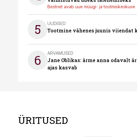
Bestnet avab uue müügi- ja tootmiskeskuse
UUDISED
5
Tootmine vähenes juunis viiendat k
ARVAMUSED
6
Jane Oblikas: ärme anna odavalt ära
ajas kasvab
ÜRITUSED