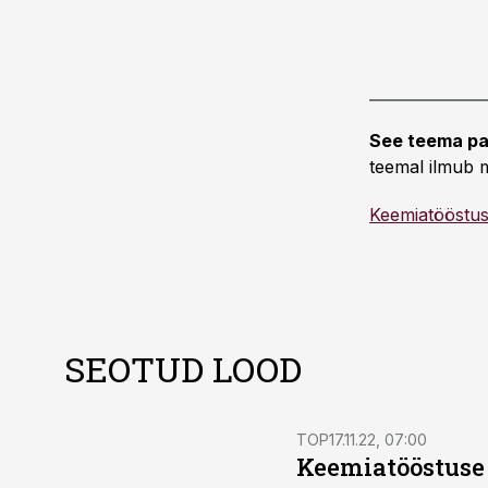
See teema pa
teemal ilmub m
Keemiatööstu
SEOTUD LOOD
TOP
17.11.22, 07:00
Keemiatööstuse 