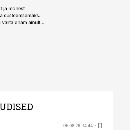
st ja mõnest
 ja süsteemsemaks.
 valita enam ainult
UDISED
06.08.26, 14:44