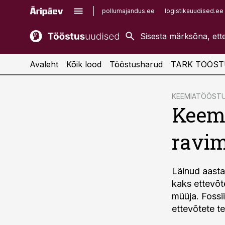
pollumajandus.ee
logistikauudised.ee
kaubandus.ee
imelineajalugu.ee
kinnisvarauudised.ee
imelineteadus.ee
Avaleht
Kõik lood
Tööstusharud
TARK TÖÖST
cebook
KEEMIATÖÖST
Keemi
Twitter)
kedIn
ravim
ail
k
Läinud aasta
kaks ettevõt
müüja. Fossi
ettevõtete t