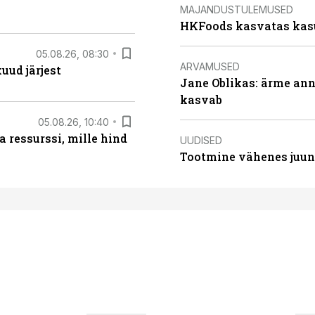
MAJANDUSTULEMUSED
HKFoods kasvatas kas
05.08.26, 08:30
ARVAMUSED
uud järjest
Jane Oblikas: ärme anna
kasvab
05.08.26, 10:40
 ressurssi, mille hind
UUDISED
Tootmine vähenes juuni