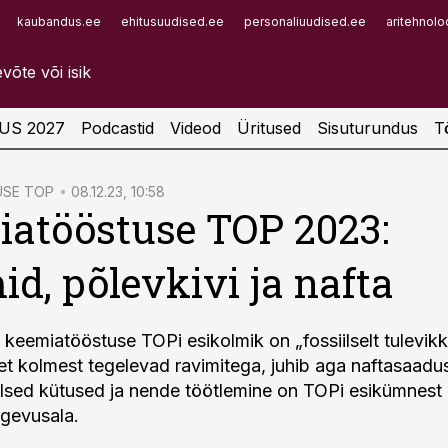
kaubandus.ee
ehitusuudised.ee
personaliuudised.ee
aritehnolo
Infopank
Radar
US 2027
Podcastid
Videod
Üritused
Sisuturundus
T
USE TOP
08.12.23, 10:58
atööstuse TOP 2023:
id, põlevkivi ja nafta
 keemiatööstuse TOPi esikolmik on „fossiilselt tulevik
et kolmest tegelevad ravimitega, juhib aga naftasaadust
ilsed kütused ja nende töötlemine on TOPi esikümnest
egevusala.