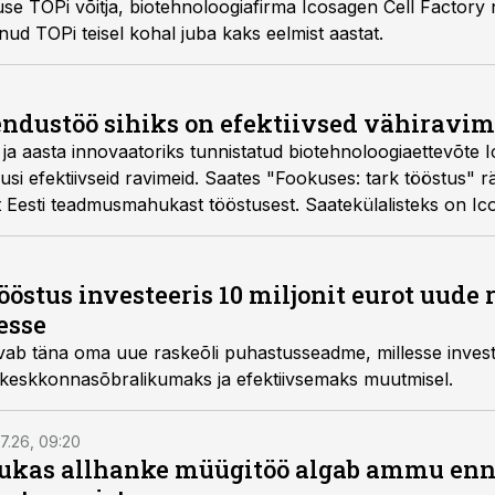
e TOPi võitja, biotehnoloogiafirma Icosagen Cell Factory nä
lnud TOPi teisel kohal juba kaks eelmist aastat.
endustöö sihiks on efektiivsed vähiravim
ks ja aasta innovaatoriks tunnistatud biotehnoloogiaettevõt
i efektiivseid ravimeid. Saates "Fookuses: tark tööstus" r
lt Eesti teadmusmahukast tööstusest. Saatekülalisteks on Ic
 EASi rakendusuuringute osakonna arendusjuht Mart Toots,
östus investeeris 10 miljonit eurot uude 
esse
avab täna oma uue raskeõli puhastusseadme, millesse investe
 keskkonnasõbralikumaks ja efektiivsemaks muutmisel.
7.26, 09:20
ukas allhanke müügitöö algab ammu en