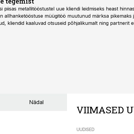
e tegemist
asi piisas metallitööstustel uue kliendi leidmiseks heast hinna
a on allhanketööstuse müügitöö muutunud märksa pikemaks
 kliendid kaaluvad otsuseid põhjalikumalt ning partnerit ei
nnakirja järgi.
Nädal
VIIMASED U
UUDISED