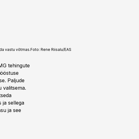
nda vastu võtmas.
Foto:
Rene Riisalu/EAS
PMG tehingute
tööstuse
e. Paljude
 valitsema.
utseda
 ja sellega
su ja see