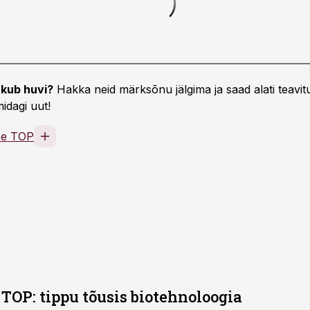
kub huvi?
Hakka neid märksõnu jälgima ja saad alati teavitu
idagi uut!
se TOP
TOP: tippu tõusis biotehnoloogia