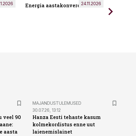
11.2026
24.11.2026
Energia aastakonverents 2026
Tark töö
MAJANDUSTULEMUSED
30.07.26, 13:12
 veel 90
Hanza Eesti tehaste kasum
aane:
kolmekordistus enne uut
e aasta
laienemislainet