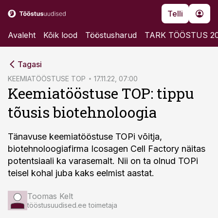
Telli
Avaleht
Kõik lood
Tööstusharud
TARK TÖÖSTUS 2
cebook
Tagasi
Twitter)
KEEMIATÖÖSTUSE TOP
17.11.22, 07:00
Keemiatööstuse TOP: tippu
kedIn
tõusis biotehnoloogia
ail
k
Tänavuse keemiatööstuse TOPi võitja,
biotehnoloogiafirma Icosagen Cell Factory näitas
potentsiaali ka varasemalt. Nii on ta olnud TOPi
teisel kohal juba kaks eelmist aastat.
Toomas Kelt
tööstusuudised.ee toimetaja