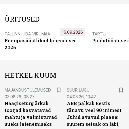
ÜRITUSED
16.09.2026
TALLINN - IDA-VIRUMAA
TARTU
Energiasäästlikud lahendused
Puidutööstuse 
2026
HETKEL KUUM
MAJANDUSTULEMUSED
SUUR LUGU
03.08.26, 08:27
04.08.26, 10:42
Haagiseturg ärkab:
ABB palkab Eestis
tootjad kasvatavad
tänavu veel 90 inimest.
mahtu ja valmistuvad
Juhid avavad plaane:
uueks laienemiseks
suurem seisak on läbi,