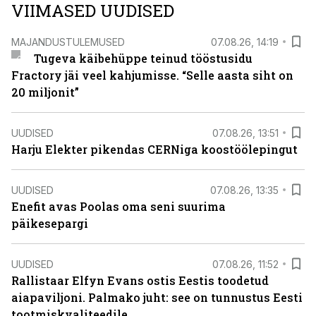
VIIMASED UUDISED
MAJANDUSTULEMUSED
07.08.26, 14:19
Tugeva käibehüppe teinud tööstusidu
Fractory jäi veel kahjumisse. “Selle aasta siht on
20 miljonit”
UUDISED
07.08.26, 13:51
Harju Elekter pikendas CERNiga koostöölepingut
UUDISED
07.08.26, 13:35
Enefit avas Poolas oma seni suurima
päikesepargi
UUDISED
07.08.26, 11:52
Rallistaar Elfyn Evans ostis Eestis toodetud
aiapaviljoni. Palmako juht: see on tunnustus Eesti
tootmiskvaliteedile