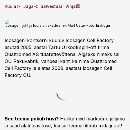
Kuula
Jaga
Salvesta
Vihja
Icosageni juht ja looja on akadeemik Mart Ustav.
Foto:
Erakogu
Icosageni kontserni kuuluv Icosagen Cell Factory
asutati 2005. aastal Tartu Ülikooli spin-off firma
Quattromed AS tütarettevõttena. Algseks nimeks sai
OÜ Rakuvabrik, vahpeal kanti ka nime Quattromed
Cell Factory ja alates 2009. aastast lcosagen Cell
Factory OÜ.
See teema pakub huvi?
Hakka neid märksõnu jälgima
ja saad alati teavituse, kui sel teemal ilmub midagi uut!