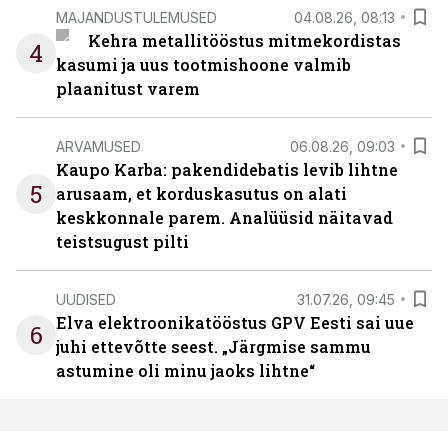
MAJANDUSTULEMUSED
04.08.26, 08:13
Kehra metallitööstus mitmekordistas
4
kasumi ja uus tootmishoone valmib
plaanitust varem
ARVAMUSED
06.08.26, 09:03
Kaupo Karba: pakendidebatis levib lihtne
5
arusaam, et korduskasutus on alati
keskkonnale parem. Analüüsid näitavad
teistsugust pilti
UUDISED
31.07.26, 09:45
Elva elektroonikatööstus GPV Eesti sai uue
6
juhi ettevõtte seest. „Järgmise sammu
astumine oli minu jaoks lihtne“