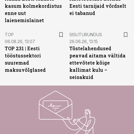
kasum kolmekordistus
Eesti tarnijaid võrdselt
enne uut
ei tabanud
laienemislainet
ST
TOP
SISUTURUNDUS
06.08.26, 13:07
26.06.26, 13:15
TOP 231 | Eesti
Tõstelahendused
tööstussektori
peavad aitama vältida
suuremad
ettevõtete kõige
maksuvõlglased
kallimat kulu –
seisakuid