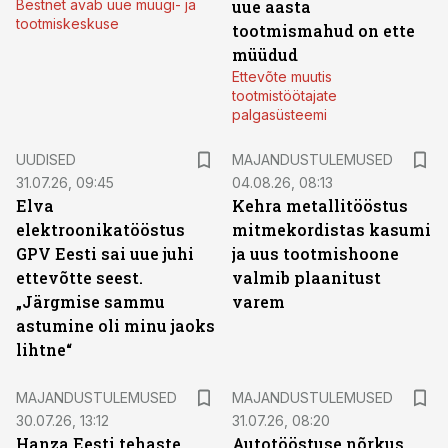
Bestnet avab uue müügi- ja
uue aasta
tootmiskeskuse
tootmismahud on ette
müüdud
Ettevõte muutis
tootmistöötajate
palgasüsteemi
UUDISED
MAJANDUSTULEMUSED
31.07.26, 09:45
04.08.26, 08:13
Elva
Kehra metallitööstus
elektroonikatööstus
mitmekordistas kasumi
GPV Eesti sai uue juhi
ja uus tootmishoone
ettevõtte seest.
valmib plaanitust
„Järgmise sammu
varem
astumine oli minu jaoks
lihtne“
MAJANDUSTULEMUSED
MAJANDUSTULEMUSED
30.07.26, 13:12
31.07.26, 08:20
Hanza Eesti tehaste
Autotööstuse nõrkus