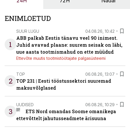
24H
72H
Nädal
OÜ tegevjuht Sander Mitendorf.
ENIMLOETUD
SUUR LUGU
04.08.26, 10:42
ABB palkab Eestis tänavu veel 90 inimest.
1
Juhid avavad plaane: suurem seisak on läbi,
uue aasta tootmismahud on ette müüdud
Ettevõte muutis tootmistöötajate palgasüsteemi
TOP
06.08.26, 13:07
2
TOP 231 | Eesti tööstussektori suuremad
maksuvõlglased
UUDISED
06.08.26, 10:29
3
ETS Nord omandas Soome omanikega
ettevõttelt jahutusseadmete ärisuuna