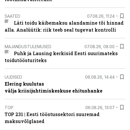
SAATED
07.08.26, 11:24
Läti toidu käibemaksu alandamine tõi hinnad
alla. Analüütik: riik teeb seal tugevat kontrolli
MAJANDUSTULEMUSED
07.08.26, 08:00
Puhk ja Lausing kerkisid Eesti suurimateks
toidutöösturiteks
UUDISED
06.08.26, 14:44
Elering kuulutas
välja kriisijuhtimiskeskuse ehitushanke
TOP
06.08.26, 13:07
TOP 231 | Eesti tööstussektori suuremad
maksuvõlglased