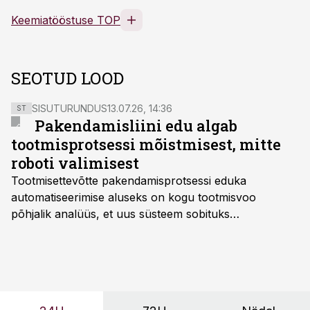
Keemiatööstuse TOP
SEOTUD LOOD
SISUTURUNDUS
13.07.26, 14:36
ST
Pakendamisliini edu algab
tootmisprotsessi mõistmisest, mitte
roboti valimisest
Tootmisettevõtte pakendamisprotsessi eduka
automatiseerimise aluseks on kogu tootmisvoo
põhjalik analüüs, et uus süsteem sobituks
olemasolevasse keskkonda, aitaks vähendada
tööjõuvajadust ning oleks valmis ka ettevõtte
tulevasteks arenguteks. Lihtsalt roboti lisamine
enamasti oodatud tulemust ei too, nendib tootmise ja
tööstuse automatiseerimislahenduste arendaja Smitech