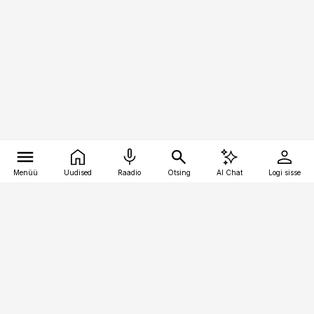
Menüü
Uudised
Raadio
Otsing
AI Chat
Logi sisse
Vana-Lõuna 39/1, 19094 Tallinn
(+372) 667 0111
toostusuudised@toostusuudised.ee