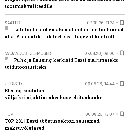
tootmiskvaliteedile
SAATED
07.08.26, 11:24
Läti toidu käibemaksu alandamine tõi hinnad
alla. Analüütik: riik teeb seal tugevat kontrolli
MAJANDUSTULEMUSED
07.08.26, 08:00
Puhk ja Lausing kerkisid Eesti suurimateks
toidutöösturiteks
UUDISED
06.08.26, 14:44
Elering kuulutas
välja kriisijuhtimiskeskuse ehitushanke
TOP
06.08.26, 13:07
TOP 231 | Eesti tööstussektori suuremad
maksuvõlglased