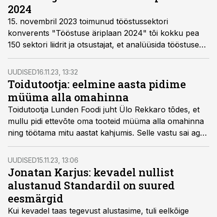
2024
15. novembril 2023 toimunud tööstussektori
konverents "Tööstuse äriplaan 2024" tõi kokku pea
150 sektori liidrit ja otsustajat, et analüüsida tööstuse
olukorda ja uue aasta plaane.
UUDISED
16.11.23, 13:32
Toidutootja: eelmine aasta pidime
müüma alla omahinna
Toidutootja Lunden Foodi juht Ülo Rekkaro tõdes, et
mullu pidi ettevõte oma tooteid müüma alla omahinna
ning töötama mitu aastat kahjumis. Selle vastu sai aga
toidutootja oma koostööpartnerite usalduse.
UUDISED
15.11.23, 13:06
Jonatan Karjus: kevadel nullist
alustanud Standardil on suured
eesmärgid
Kui kevadel taas tegevust alustasime, tuli eelkõige