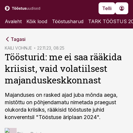
Telli
Avaleht
Kõik lood
Tööstusharud
TARK TÖÖSTUS 2
cebook
Tagasi
Twitter)
KAILI VOHNJE
22.11.23, 08:25
Töösturid: me ei saa rääkida
kedIn
kriisist, vaid volatiilsest
ail
majanduskeskkonnast
k
Majanduses on rasked ajad juba mõnda aega,
mistõttu on põhjendamatu nimetada praegust
olukorda kriisiks, rääkisid tööstuste juhid
konverentsil "Tööstuse äriplaan 2024".