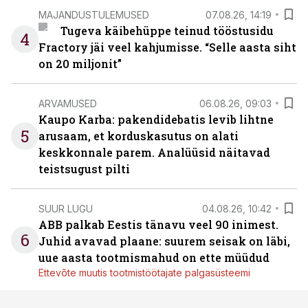
MAJANDUSTULEMUSED
07.08.26, 14:19
Tugeva käibehüppe teinud tööstusidu
4
Fractory jäi veel kahjumisse. “Selle aasta siht
on 20 miljonit”
ARVAMUSED
06.08.26, 09:03
Kaupo Karba: pakendidebatis levib lihtne
5
arusaam, et korduskasutus on alati
keskkonnale parem. Analüüsid näitavad
teistsugust pilti
SUUR LUGU
04.08.26, 10:42
ABB palkab Eestis tänavu veel 90 inimest.
6
Juhid avavad plaane: suurem seisak on läbi,
uue aasta tootmismahud on ette müüdud
Ettevõte muutis tootmistöötajate palgasüsteemi