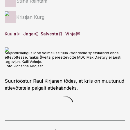
Stiine Reintam
Kristjan Kurg
Kuula
Jaga
Salvesta
Vihja
Majanduslangus loob võimaluse tuua koondatud spetsialistid enda
ettevõttesse, rääkis Šveitsi pereettevõtte MDC Max Daetwyler Eesti
tegevjuht Kaili Vohnje.
Foto:
Johanna Adojaan
Suurtööstur Raul Kirjanen tõdes, et kriis on muutunud
ettevõtetele pelgalt ettekäändeks.