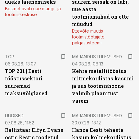
uueks laienemiseks
suurem seisak on läbi,
Bestnet avab uue müügi- ja
uue aasta
tootmiskeskuse
tootmismahud on ette
müüdud
Ettevõte muutis
tootmistöötajate
palgasüsteemi
TOP
MAJANDUSTULEMUSED
06.08.26, 13:07
04.08.26, 08:13
TOP 231 | Eesti
Kehra metallitööstus
tööstussektori
mitmekordistas kasumi
suuremad
ja uus tootmishoone
maksuvõlglased
valmib plaanitust
varem
UUDISED
MAJANDUSTULEMUSED
07.08.26, 11:52
30.07.26, 13:12
Rallistaar Elfyn Evans
Hanza Eesti tehaste
ostis Eestis toodetud
kasum kolmekordistus