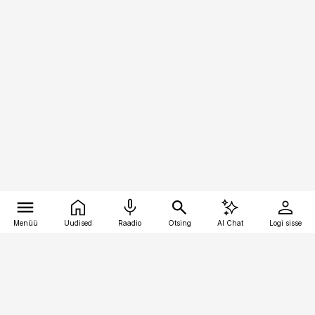
Menüü
Uudised
Raadio
Otsing
AI Chat
Logi sisse
Vana-Lõuna 39/1, 19094 Tallinn
(+372) 667 0111