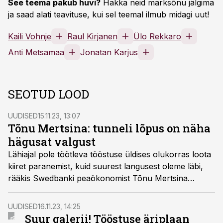
See teema pakub huvi?
Hakka neid märksõnu jälgima
ja saad alati teavituse, kui sel teemal ilmub midagi uut!
Kaili Vohnje
Raul Kirjanen
Ülo Rekkaro
Anti Metsamaa
Jonatan Karjus
SEOTUD LOOD
UUDISED
15.11.23, 13:07
Tõnu Mertsina: tunneli lõpus on näha
hägusat valgust
Lähiajal pole töötleva tööstuse üldises olukorras loota
kiiret paranemist, kuid suurest langusest oleme läbi,
rääkis Swedbanki peaökonomist Tõnu Mertsina
konverentsil Tööstuse äriplaan 2024.
UUDISED
16.11.23, 14:25
Suur galerii! Tööstuse äriplaan