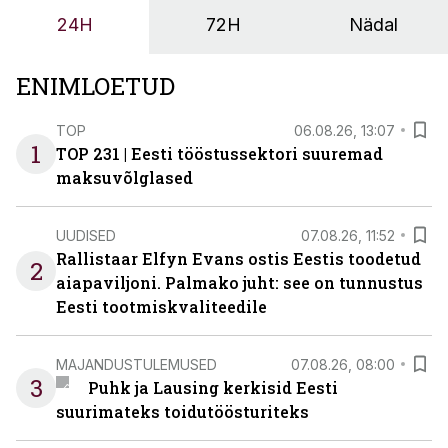
24H
72H
Nädal
ENIMLOETUD
TOP
06.08.26, 13:07
1
TOP 231 | Eesti tööstussektori suuremad
maksuvõlglased
UUDISED
07.08.26, 11:52
Rallistaar Elfyn Evans ostis Eestis toodetud
2
aiapaviljoni. Palmako juht: see on tunnustus
Eesti tootmiskvaliteedile
MAJANDUSTULEMUSED
07.08.26, 08:00
3
Puhk ja Lausing kerkisid Eesti
suurimateks toidutöösturiteks