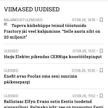
VIIMASED UUDISED
MAJANDUSTULEMUSED
07.08.26, 14:19
Tugeva käibehüppe teinud tööstusidu
Fractory jäi veel kahjumisse. “Selle aasta siht on
20 miljonit”
UUDISED
07.08.26, 13:51
Harju Elekter pikendas CERNiga koostöölepingut
UUDISED
07.08.26, 13:35
Enefit avas Poolas oma seni suurima
päikesepargi
UUDISED
07.08.26, 11:52
Rallistaar Elfyn Evans ostis Eestis toodetud
aiapaviljoni. Palmako juht: see on tunnustus Eesti