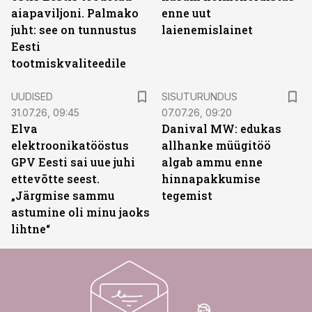
aiapaviljoni. Palmako
enne uut
juht: see on tunnustus
laienemislainet
Eesti
tootmiskvaliteedile
ST
UUDISED
SISUTURUNDUS
31.07.26, 09:45
07.07.26, 09:20
Elva
Danival MW: edukas
elektroonikatööstus
allhanke müügitöö
GPV Eesti sai uue juhi
algab ammu enne
ettevõtte seest.
hinnapakkumise
„Järgmise sammu
tegemist
astumine oli minu jaoks
lihtne“