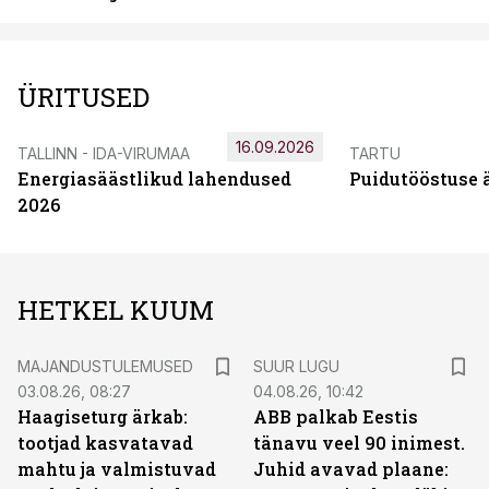
ÜRITUSED
16.09.2026
TALLINN - IDA-VIRUMAA
TARTU
Energiasäästlikud lahendused
Puidutööstuse 
2026
HETKEL KUUM
MAJANDUSTULEMUSED
SUUR LUGU
03.08.26, 08:27
04.08.26, 10:42
Haagiseturg ärkab:
ABB palkab Eestis
tootjad kasvatavad
tänavu veel 90 inimest.
mahtu ja valmistuvad
Juhid avavad plaane: