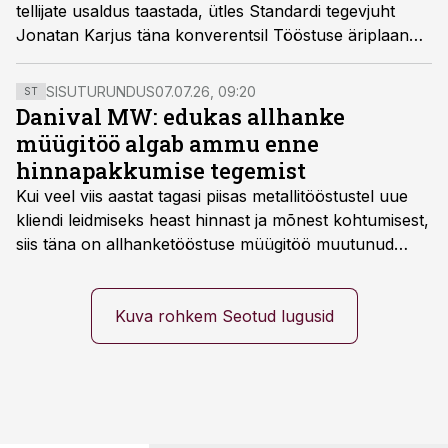
tellijate usaldus taastada, ütles Standardi tegevjuht
Jonatan Karjus täna konverentsil Tööstuse äriplaan
2024.
SISUTURUNDUS
07.07.26, 09:20
ST
Danival MW: edukas allhanke
müügitöö algab ammu enne
hinnapakkumise tegemist
Kui veel viis aastat tagasi piisas metallitööstustel uue
kliendi leidmiseks heast hinnast ja mõnest kohtumisest,
siis täna on allhanketööstuse müügitöö muutunud
märksa pikemaks ja süsteemsemaks. Konkurents on
kasvanud, kliendid kaaluvad otsuseid põhjalikumalt
ning partnerit ei valita enam ainult tootmisvõimekuse
Kuva rohkem Seotud lugusid
või hinnakirja järgi.