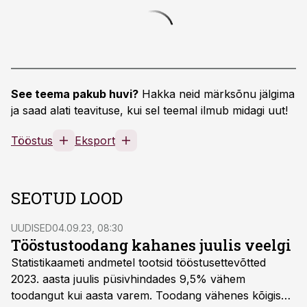
See teema pakub huvi?
Hakka neid märksõnu jälgima
ja saad alati teavituse, kui sel teemal ilmub midagi uut!
Tööstus
Eksport
SEOTUD LOOD
UUDISED
04.09.23, 08:30
Tööstustoodang kahanes juulis veelgi
Statistikaameti andmetel tootsid tööstusettevõtted
2023. aasta juulis püsivhindades 9,5% vähem
toodangut kui aasta varem. Toodang vähenes kõigis