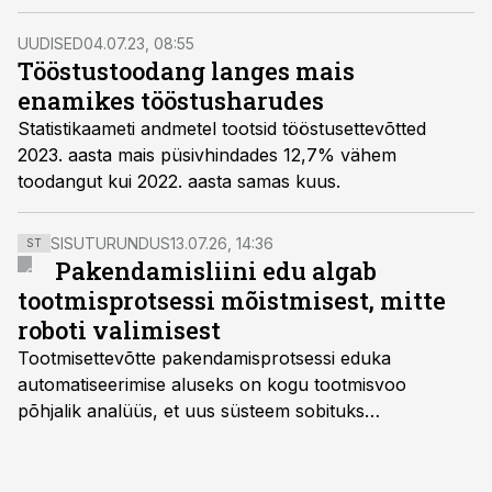
kolmes sektoris: energeetikas 33,6%, töötlevas
tööstuses 7,0% ja mäetööstuses 20,7%.
UUDISED
04.07.23, 08:55
Tööstustoodang langes mais
enamikes tööstusharudes
Statistikaameti andmetel tootsid tööstusettevõtted
2023. aasta mais püsivhindades 12,7% vähem
toodangut kui 2022. aasta samas kuus.
SISUTURUNDUS
13.07.26, 14:36
ST
Pakendamisliini edu algab
tootmisprotsessi mõistmisest, mitte
roboti valimisest
Tootmisettevõtte pakendamisprotsessi eduka
automatiseerimise aluseks on kogu tootmisvoo
põhjalik analüüs, et uus süsteem sobituks
olemasolevasse keskkonda, aitaks vähendada
tööjõuvajadust ning oleks valmis ka ettevõtte
tulevasteks arenguteks. Lihtsalt roboti lisamine