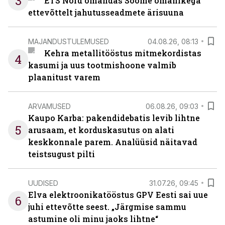
3
ETS Nord omandas Soome omanikega
ettevõttelt jahutusseadmete ärisuuna
MAJANDUSTULEMUSED
04.08.26, 08:13
Kehra metallitööstus mitmekordistas
4
kasumi ja uus tootmishoone valmib
plaanitust varem
ARVAMUSED
06.08.26, 09:03
Kaupo Karba: pakendidebatis levib lihtne
5
arusaam, et korduskasutus on alati
keskkonnale parem. Analüüsid näitavad
teistsugust pilti
UUDISED
31.07.26, 09:45
Elva elektroonikatööstus GPV Eesti sai uue
6
juhi ettevõtte seest. „Järgmise sammu
astumine oli minu jaoks lihtne“