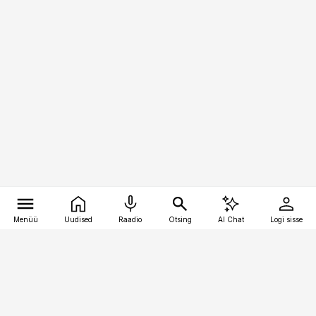
Menüü
Uudised
Raadio
Otsing
AI Chat
Logi sisse
Vana-Lõuna 39/1, 19094 Tallinn
(+372) 667 0111