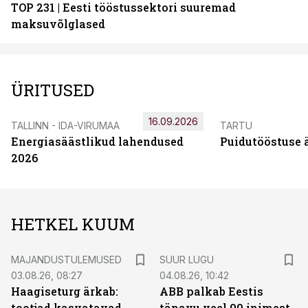
TOP 231 | Eesti tööstussektori suuremad
maksuvõlglased
ÜRITUSED
16.09.2026
TALLINN - IDA-VIRUMAA
TARTU
Energiasäästlikud lahendused
Puidutööstuse 
2026
HETKEL KUUM
MAJANDUSTULEMUSED
SUUR LUGU
03.08.26, 08:27
04.08.26, 10:42
Haagiseturg ärkab:
ABB palkab Eestis
tootjad kasvatavad
tänavu veel 90 inimest.