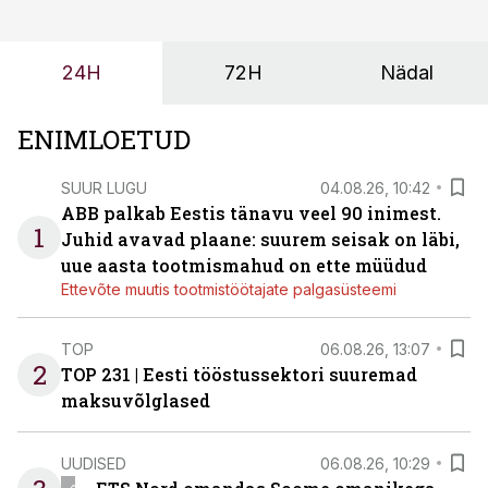
enamasti oodatud tulemust ei too, nendib tootmise ja
tööstuse automatiseerimislahenduste arendaja Smitech
24H
72H
Nädal
OÜ tegevjuht Sander Mitendorf.
ENIMLOETUD
SUUR LUGU
04.08.26, 10:42
ABB palkab Eestis tänavu veel 90 inimest.
1
Juhid avavad plaane: suurem seisak on läbi,
uue aasta tootmismahud on ette müüdud
Ettevõte muutis tootmistöötajate palgasüsteemi
TOP
06.08.26, 13:07
2
TOP 231 | Eesti tööstussektori suuremad
maksuvõlglased
UUDISED
06.08.26, 10:29