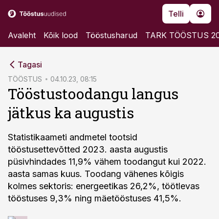
Telli
Avaleht
Kõik lood
Tööstusharud
TARK TÖÖSTUS 2
cebook
Tagasi
Twitter)
TÖÖSTUS
04.10.23, 08:15
Tööstustoodangu langus
kedIn
jätkus ka augustis
ail
k
Statistikaameti andmetel tootsid
tööstusettevõtted 2023. aasta augustis
püsivhindades 11,9% vähem toodangut kui 2022.
aasta samas kuus. Toodang vähenes kõigis
kolmes sektoris: energeetikas 26,2%, töötlevas
tööstuses 9,3% ning mäetööstuses 41,5%.