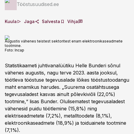
Tööstusuudised.ee
Kuula
Jaga
Salvesta
Vihja
Augustis vähenes teistest sektoritest enam elektroonikaseadmete
tootmine.
Foto:
Incap
Statistikaameti juhtivanalüütiku Helle Bunderi sõnul
vähenes augustis, nagu terve 2023. aasta jooksul,
töötleva tööstuse tegevusalade lõikes tööstustoodangu
maht enamikus harudes. „Suurema osatähtsusega
tegevusaladest kasvas ainult põlevkiviõli (22,0%)
tootmine,“ lisas Bunder. Olulisematest tegevusaladest
vähenesid puidu töötlemine (15,8%) ning
elektriseadmetete (7,2%), metalltoodete (8,1%),
elektroonikaseadmete (18,9%) ja toiduainete tootmine
(7,1%).