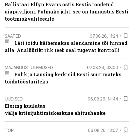
Rallistaar Elfyn Evans ostis Eestis toodetud
aiapaviljoni. Palmako juht: see on tunnustus Eesti
tootmiskvaliteedile
SAATED
07.08.26, 11:24
Läti toidu käibemaksu alandamine tõi hinnad
alla. Analüütik: riik teeb seal tugevat kontrolli
MAJANDUSTULEMUSED
07.08.26, 08:00
Puhk ja Lausing kerkisid Eesti suurimateks
toidutöösturiteks
UUDISED
06.08.26, 14:44
Elering kuulutas
välja kriisijuhtimiskeskuse ehitushanke
TOP
06.08.26, 13:07