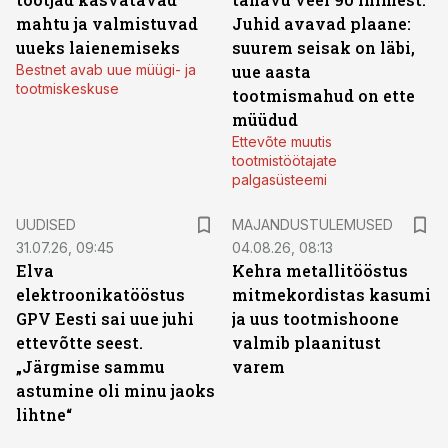
mahtu ja valmistuvad
Juhid avavad plaane:
uueks laienemiseks
suurem seisak on läbi,
Bestnet avab uue müügi- ja
uue aasta
tootmiskeskuse
tootmismahud on ette
müüdud
Ettevõte muutis
tootmistöötajate
palgasüsteemi
UUDISED
MAJANDUSTULEMUSED
31.07.26, 09:45
04.08.26, 08:13
Elva
Kehra metallitööstus
elektroonikatööstus
mitmekordistas kasumi
GPV Eesti sai uue juhi
ja uus tootmishoone
ettevõtte seest.
valmib plaanitust
„Järgmise sammu
varem
astumine oli minu jaoks
lihtne“