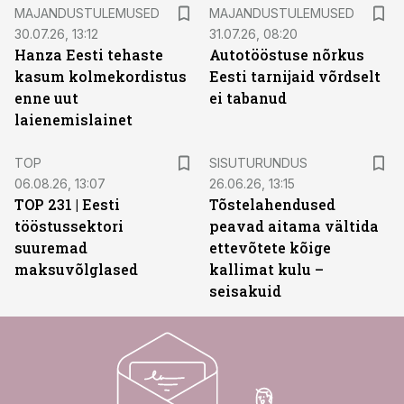
MAJANDUSTULEMUSED
MAJANDUSTULEMUSED
30.07.26, 13:12
31.07.26, 08:20
Hanza Eesti tehaste
Autotööstuse nõrkus
kasum kolmekordistus
Eesti tarnijaid võrdselt
enne uut
ei tabanud
laienemislainet
ST
TOP
SISUTURUNDUS
06.08.26, 13:07
26.06.26, 13:15
TOP 231 | Eesti
Tõstelahendused
tööstussektori
peavad aitama vältida
suuremad
ettevõtete kõige
maksuvõlglased
kallimat kulu –
seisakuid