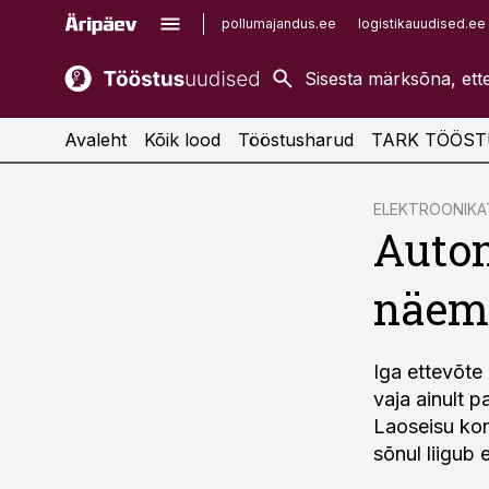
pollumajandus.ee
logistikauudised.ee
kaubandus.ee
imelineajalugu.ee
kinnisvarauudised.ee
imelineteadus.ee
Avaleht
Kõik lood
Tööstusharud
TARK TÖÖST
cebook
cebook
ELEKTROONIK
Auto
Twitter)
Twitter)
kedIn
kedIn
näeme
ail
ail
k
k
Iga ettevõte
vaja ainult p
Laoseisu kon
sõnul liigub 