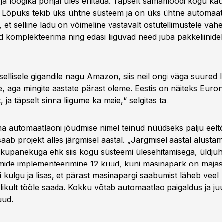
 ja loogika põhjal üles ehitada. Täpselt samamoodi kogu ka
. Lõpuks tekib üks ühtne süsteem ja on üks ühtne automaat
s, et selline ladu on võimeline vastavalt ostutellimustele väh
 komplekteerima ning edasi liiguvad need juba pakkeliinidele
ellisele gigandile nagu Amazon, siis neil ongi väga suured li
le, aga mingite aastate pärast oleme. Eestis on näiteks Euron
 ja täpselt sinna liigume ka meie,“ selgitas ta.
 automaatlaoni jõudmise nimel teinud nüüdseks palju eelt
saab projekt alles järgmisel aastal. „Järgmisel aastal alust
kkupanekuga ehk siis kogu süsteemi ülesehitamisega, üldjuh
emide implementeerimine 12 kuud, kuni masinapark on majas,
i kulgu ja lisas, et pärast masinapargi saabumist läheb veel
ikult tööle saada. Kokku võtab automaatlao paigaldus ja j
uud.