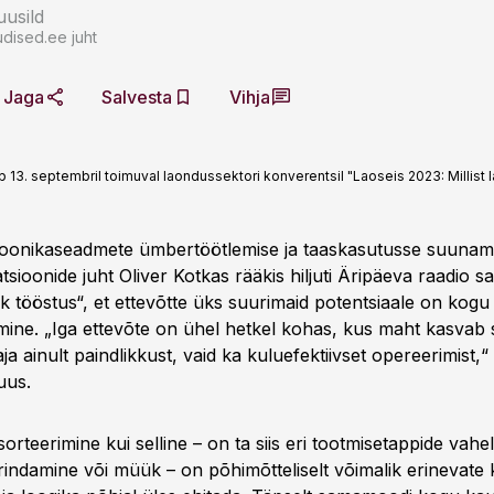
usild
dised.ee juht
Jaga
Salvesta
Vihja
13. septembril toimuval laondussektori konverentsil "Laoseis 2023: Millist 
oonikaseadmete ümbertöötlemise ja taaskasutusse suunam
ioonide juht Oliver Kotkas rääkis hiljuti Äripäeva raadio s
k tööstus“, et ettevõtte üks suurimaid potentsiaale on kogu
mine. „Iga ettevõte on ühel hetkel kohas, kus maht kasvab 
ja ainult paindlikkust, vaid ka kuluefektiivset opereerimist,
uus.
rteerimine kui selline – on ta siis eri tootmisetappide vahel
ärindamine või müük – on põhimõtteliselt võimalik erinevate