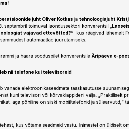
ema!
eratsioonide juht Oliver Kotkas
ja
tehnoloogiajuht Krist
3. septembril toimuval laondussektori konverentsil „
Laoseis
ehnoloogiat vajavad ettevõtted?“
, kus räägivad lähemalt 
a sammudest automaatlao juurutamiseks.
rammi ja haara sooduspilet konverentsile
Äripäeva e-poes
eb nii telefone kui televiisoreid
b vanade elektroonikaseadmete taaskasutusse suunamisega
nist kuni televiisori või kõrvaklappideni välja. „Praktiliselt 
kat, aga põhiline on siiski mobiiltelefonid ja sülearvutid,“ 
tehast, kus võtame seadmeid vastu. Inimestel on üldiselt 