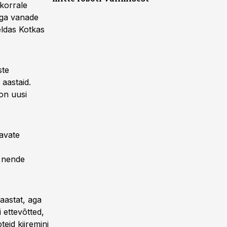
korrale
äga vanade
ldas Kotkas
ste
aastaid.
on uusi
avate
s nende
astat, aga
 ettevõtted,
teid kiiremini