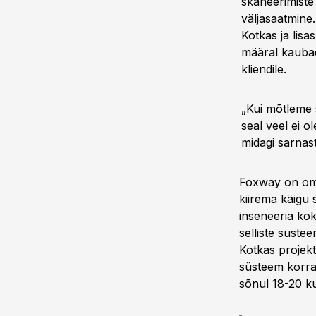
skaneerimiste
väljasaatmine
Kotkas ja lisa
määral kaubad
kliendile.
„Kui mõtleme s
seal veel ei o
midagi sarnast,
Foxway on oma
kiirema käigu 
inseneeria ko
selliste süste
Kotkas projekt
süsteem korral
sõnul 18-20 k