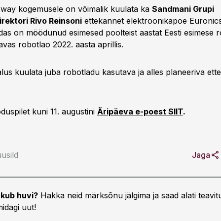
xway kogemusele on võimalik kuulata ka
Sandmani Grupi
irektori Rivo Reinsoni
ettekannet elektroonikapoe Euronic
das on möödunud esimesed poolteist aastat Eesti esimese r
avas robotlao 2022. aasta aprillis.
us kuulata juba robotladu kasutava ja alles planeeriva ette
uspilet kuni 11. augustini
Äripäeva e-poest SIIT
.
usild
Jaga
kub huvi?
Hakka neid märksõnu jälgima ja saad alati teavitu
idagi uut!