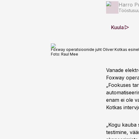
Harro Pu
Tööstusuu
Kuula
Foxway operatsioonide juht Oliver Kotkas esineb 
Foto:
Raul Mee
Vanade elektr
Foxway operats
„Fookuses tar
automatiseeri
enam ei ole va
Kotkas intervj
„Kogu kauba so
testimine, vä