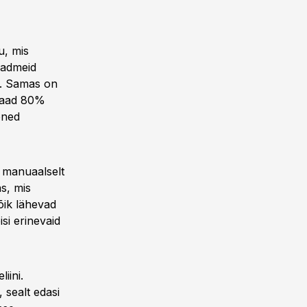
u, mis
eadmeid
m. Samas on
 saad 80%
õned
t manuaalselt
s, mis
kõik lähevad
isi erinevaid
iini.
 sealt edasi