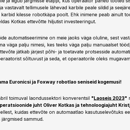
nile ja liigub järgmisse etappi, kus operaator paneb tooted si
a vastavalt tellimusele lähevad karbile peale sildid ja seejäre
karbid kilesse robotkäpa poolt. Ehk inimene peab ainult too
ldas Kotkas ettevõtte hiljutist investeeringut.
pide automatiseerimine on meie jaoks väga oluline, sest vast
ma väga palju nimesi, kes teeks väga palju manuaalset tööd
 ettevõte jätkab järjest põhi- ja toetavate protsesside automati
raatorist sõltuvust ja seda, et operaatorile oleks mugava
ama Euronicsi ja Foxway robotlao seniseid kogemusi!
bril toimuval laondussektori konverentsil
"
Laoseis 2023
"
r
eratsioonide juht Oliver Kotkas ja tehnoloogiajuht Krist
sellest, kuidas ettevõte on automaatlao kasutuselevõtuks ee
on järgmised sammud.