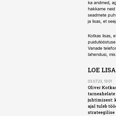
ka andmed, ag
hakkame neid 
seadmete puhu
ja lisas, et s
Kotkas lisas, 
puidutööstuse 
Vanade telefo
lahendusi, mis
LOE LIS
03.07.23, 13:01
Oliver Kotka
tarneahelate
juhtimisest: 
ajal tuleb tö
strateegilise