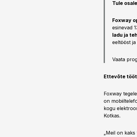
Tule osal
Foxway op
esinevad 1
ladu ja t
eeltööst j
Vaata prog
Ettevõte töötl
Foxway tegele
on mobiiltelefo
kogu elektrooni
Kotkas.
„Meil on kaks 