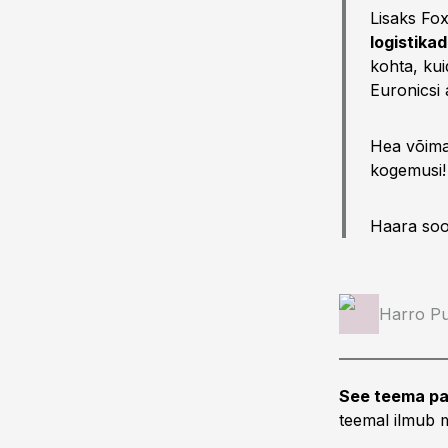
Lisaks Fo
logistikad
kohta, kui
Euronicsi 
Hea võimal
kogemusi!
Haara sood
Harro Pu
See teema pa
teemal ilmub m