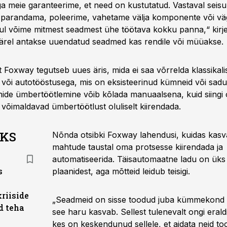
a meie garanteerime, et need on kustutatud. Vastaval seisu
parandama, poleerime, vahetame välja komponente või v
l võime mitmest seadmest ühe töötava kokku panna,“ kirje
eejärel antakse uuendatud seadmed kas rendile või müüakse.
et Foxway tegutseb uues äris, mida ei saa võrrelda klassikali
või autotööstusega, mis on eksisteerinud kümneid või sadu 
nide ümbertöötlemine võib kõlada manuaalsena, kuid siingi 
 võimaldavad ümbertöötlust oluliselt kiirendada.
AKS
Nõnda otsibki Foxway lahendusi, kuidas kasv
mahtude taustal oma protsesse kiirendada ja
automatiseerida. Täisautomaatne ladu on ük
s
plaanidest, aga mõtteid leidub teisigi.
kriiside
„Seadmeid on sisse toodud juba kümmekond a
öd teha
see haru kasvab. Sellest tulenevalt ongi eraldi
kes on keskendunud sellele, et aidata neid too