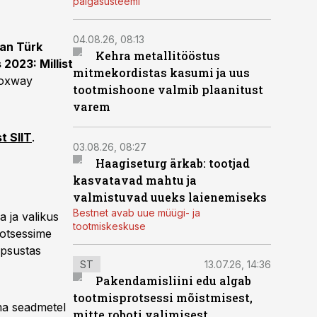
palgasüsteemi
04.08.26, 08:13
jan Türk
Kehra metallitööstus
 2023: Millist
mitmekordistas kasumi ja uus
Foxway
tootmishoone valmib plaanitust
varem
t SIIT
.
03.08.26, 08:27
Haagiseturg ärkab: tootjad
kasvatavad mahtu ja
valmistuvad uueks laienemiseks
Bestnet avab uue müügi- ja
 ja valikus
tootmiskeskuse
protsessime
täpsustas
ST
13.07.26, 14:36
Pakendamisliini edu algab
tootmisprotsessi mõistmisest,
oma seadmetel
mitte roboti valimisest