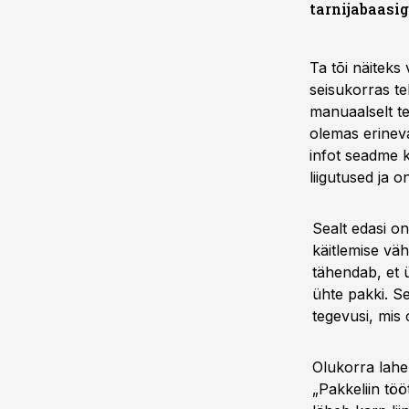
tarnijabaasi
Ta tõi näiteks
seisukorras t
manuaalselt t
olemas erinev
infot seadme k
liigutused ja on
Sealt edasi o
käitlemise vä
tähendab, et ü
ühte pakki. See
tegevusi, mis 
Olukorra lahe
„Pakkeliin töö