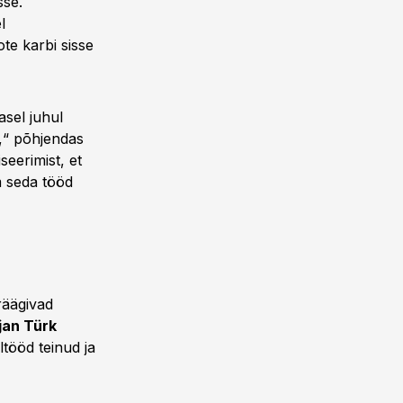
sse.
l
te karbi sisse
asel juhul
,“ põhjendas
seerimist, et
m seda tööd
äägivad
jan Türk
ltööd teinud ja