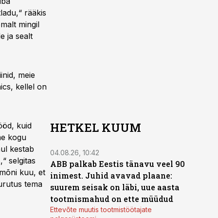
uba
ladu,“ rääkis
emalt mingil
 ja sealt
inid, meie
ics, kellel on
HETKEL KUUM
ööd, kuid
ame kogu
ul kestab
04.08.26, 10:42
“ selgitas
ABB palkab Eestis tänavu veel 90
 mõni kuu, et
inimest. Juhid avavad plaane:
uurutus tema
suurem seisak on läbi, uue aasta
tootmismahud on ette müüdud
Ettevõte muutis tootmistöötajate