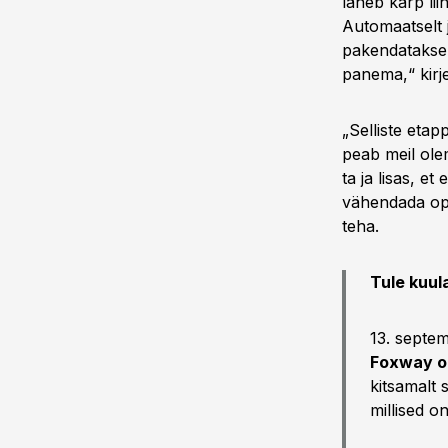
läheb karp lii
Automaatselt j
pakendatakse 
panema,“ kirje
„Selliste etap
peab meil ole
ta ja lisas, et
vähendada ope
teha.
Tule kuul
13. septem
Foxway op
kitsamalt 
millised 