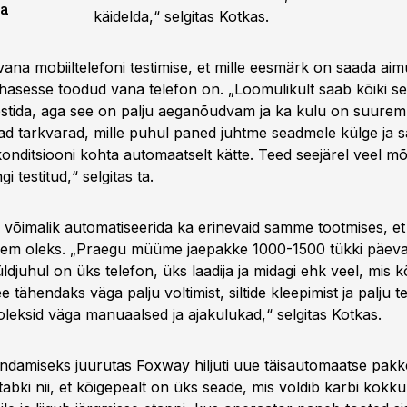
ga
käidelda,“ selgitas Kotkas.
 vana mobiiltelefoni testimise, et mille eesmärk on saada aim
ehasesse toodud vana telefon on. „Loomulikult saab kõiki s
estida, aga see on palju aeganõudvam ja ka kulu on suure
ad tarkvarad, mille puhul paned juhtme seadmele külge ja
onditsiooni kohta automaatselt kätte. Teed seejärel veel m
gi testitud,“ selgitas ta.
n võimalik automatiseerida ka erinevaid samme tootmises, e
hem oleks. „Praegu müüme jaepakke 1000-1500 tükki päeva
ldjuhul on üks telefon, üks laadija ja midagi ehk veel, mis 
 tähendaks väga palju voltimist, siltide kleepimist ja palju te
oleksid väga manuaalsed ja ajakulukad,“ selgitas Kotkas.
ndamiseks juurutas Foxway hiljuti uue täisautomaatse pakkel
tabki nii, et kõigepealt on üks seade, mis voldib karbi kokku,