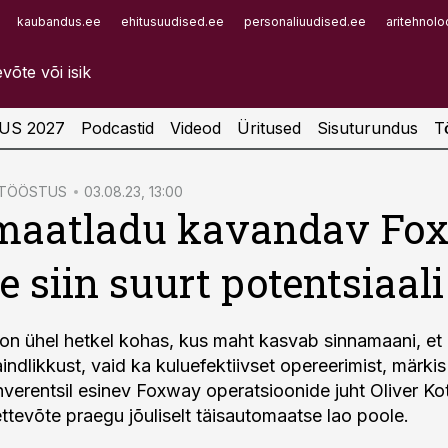
kaubandus.ee
ehitusuudised.ee
personaliuudised.ee
aritehnolo
Infopank
Radar
US 2027
Podcastid
Videod
Üritused
Sisuturundus
T
ATÖÖSTUS
03.08.23, 13:00
maatladu kavandav Fo
 siin suurt potentsiaali
 on ühel hetkel kohas, kus maht kasvab sinnamaani, et
aindlikkust, vaid ka kuluefektiivset opereerimist, märki
verentsil esinev Foxway operatsioonide juht Oliver Kot
ettevõte praegu jõuliselt täisautomaatse lao poole.