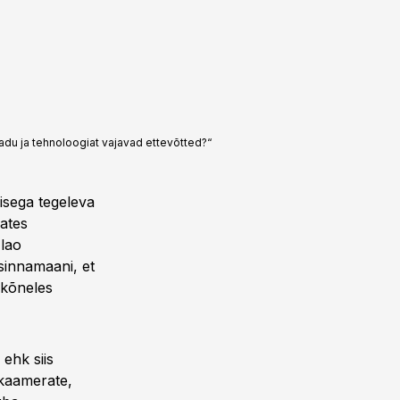
ladu ja tehnoloogiat vajavad ettevõtted?“
isega tegeleva
aates
 lao
sinnamaani, et
“ kõneles
 ehk siis
 kaamerate,