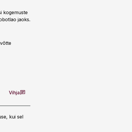
si kogemuste
obotlao jaoks.
võtte
Vihja
se, kui sel