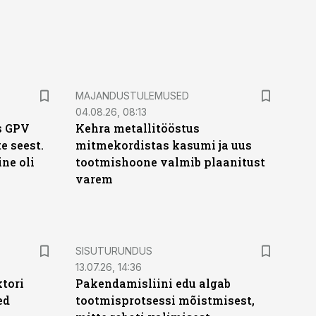
MAJANDUSTULEMUSED
04.08.26, 08:13
s GPV
Kehra metallitööstus
te seest.
mitmekordistas kasumi ja uus
ne oli
tootmishoone valmib plaanitust
varem
ST
SISUTURUNDUS
13.07.26, 14:36
ktori
Pakendamisliini edu algab
ed
tootmisprotsessi mõistmisest,