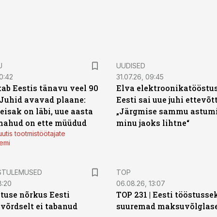
U
UUDISED
0:42
31.07.26, 09:45
ab Eestis tänavu veel 90
Elva elektroonikatööstu
 Juhid avavad plaane:
Eesti sai uue juhi ettevõt
eisak on läbi, uue aasta
„Järgmise sammu astumi
mahud on ette müüdud
minu jaoks lihtne“
utis tootmistöötajate
emi
STULEMUSED
TOP
8:20
06.08.26, 13:07
tuse nõrkus Eesti
TOP 231 | Eesti tööstusse
 võrdselt ei tabanud
suuremad maksuvõlglas