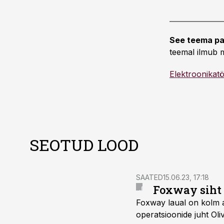
See teema pa
teemal ilmub m
Elektroonikat
SEOTUD LOOD
SAATED
15.06.23, 17:18
Foxway siht 
Foxway laual on kolm au
operatsioonide juht Oli