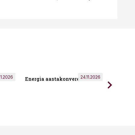
11.2026
24.11.2026
Energia aastakonverents 2026
Tark töö