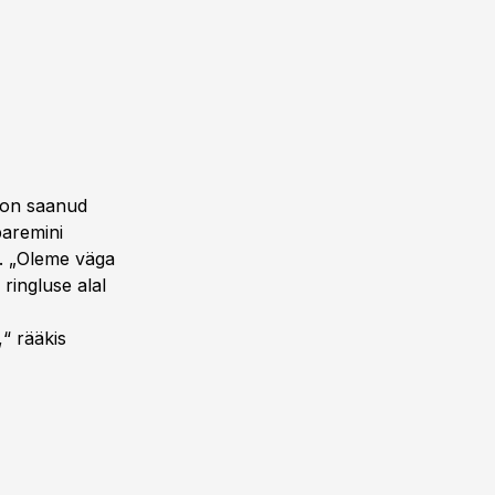
 on saanud
paremini
a. „Oleme väga
ringluse alal
“ rääkis