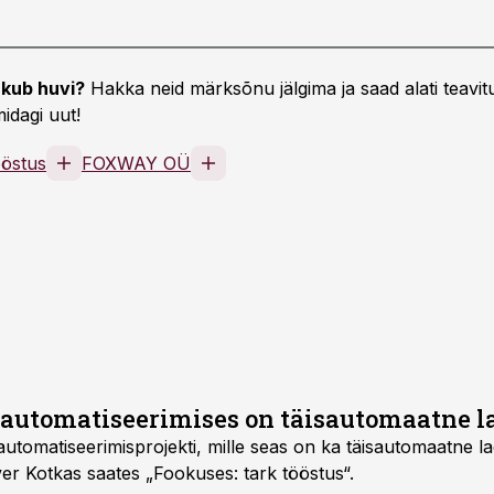
kub huvi?
Hakka neid märksõnu jälgima ja saad alati teavitu
idagi uut!
ööstus
FOXWAY OÜ
automatiseerimises on täisautomaatne l
tomatiseerimisprojekti, mille seas on ka täisautomaatne lad
ver Kotkas saates „Fookuses: tark tööstus“.