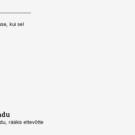
se, kui sel
adu
u, rääkis ettevõtte