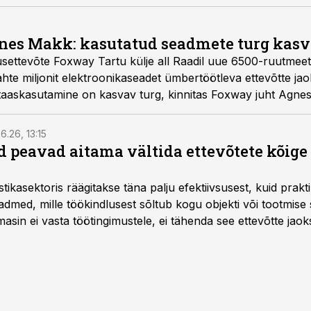
nes Makk: kasutatud seadmete turg kasv
usettevõte Foxway Tartu külje all Raadil uue 6500-ruutmeetr
kahte miljonit elektroonikaseadet ümbertöötleva ettevõtte j
taaskasutamine on kasvav turg, kinnitas Foxway juht Agne
6.26, 13:15
 peavad aitama vältida ettevõtete kõige
istikasektoris räägitakse täna palju efektiivsusest, kuid pra
dmed, mille töökindlusest sõltub kogu objekti või tootmise 
asin ei vasta töötingimustele, ei tähenda see ettevõtte jaoks 
rahalist kulu, venivaid tähtaegu ja suuremaid riske tööohutu