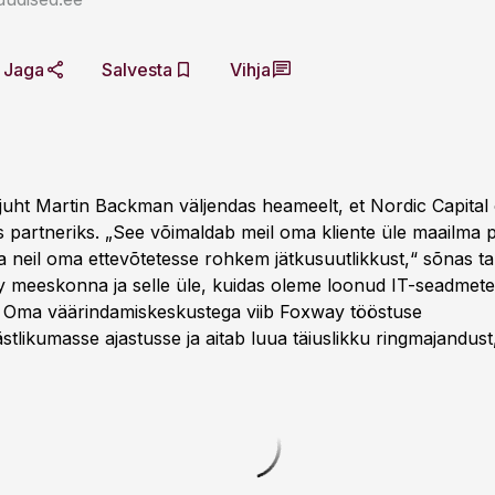
Jaga
Salvesta
Vihja
uht Martin Backman väljendas heameelt, et Nordic Capital
partneriks. „See võimaldab meil oma kliente üle maailma 
ua neil oma ettevõtetesse rohkem jätkusuutlikkust,“ sõnas t
meeskonna ja selle üle, kuidas oleme loonud IT-seadmete 
i. Oma väärindamiskeskustega viib Foxway tööstuse
tlikumasse ajastusse ja aitab luua täiuslikku ringmajandust,