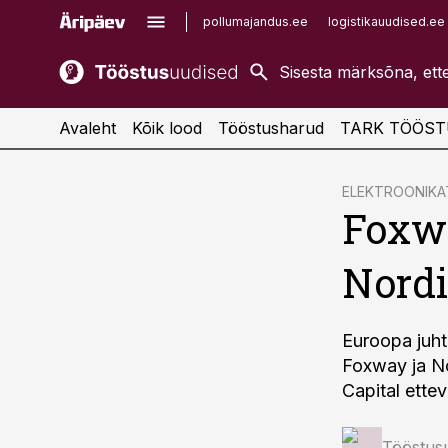
pollumajandus.ee
logistikauudised.ee
kaubandus.ee
imelineajalugu.ee
kinnisvarauudised.ee
imelineteadus.ee
Avaleht
Kõik lood
Tööstusharud
TARK TÖÖST
cebook
ELEKTROONIK
Foxw
Twitter)
kedIn
Nordi
ail
k
Euroopa juht
Foxway ja No
Capital ette
Tööstus