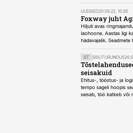
UUDISED
20.09.22, 10:26
Foxway juht Ag
Hiljuti avas ringmajand
laohoone. Aastas ligi 
hädavajalik. Seadmete 
ST
SISUTURUNDUS
26.0
Tõstelahendused
seisakuid
Ehitus-, tööstus- ja log
tempo sageli hoopis sea
seisab, töö katkeb või m
probleemi, vaid otsest 