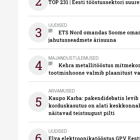
2
TOP 231 | Eesti tööstussektori su
UUDISED
3
ETS Nord omandas Soome omani
jahutusseadmete ärisuuna
MAJANDUSTULEMUSED
4
Kehra metallitööstus mitmekor
tootmishoone valmib plaanitust v
ARVAMUSED
5
Kaupo Karba: pakendidebatis levib 
korduskasutus on alati keskkonna
näitavad teistsugust pilti
UUDISED
6
Elva elektroonikatööstus GPV Eesti 