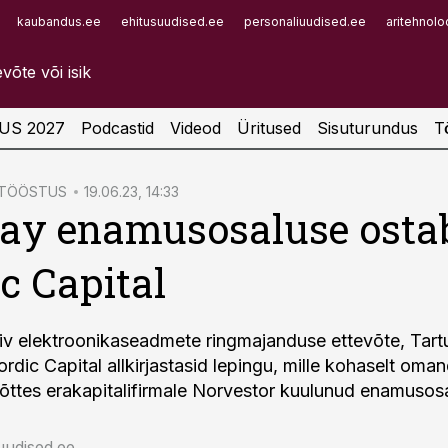
kaubandus.ee
ehitusuudised.ee
personaliuudised.ee
aritehnolo
Infopank
Radar
US 2027
Podcastid
Videod
Üritused
Sisuturundus
T
ATÖÖSTUS
19.06.23, 14:33
ay enamusosaluse osta
c Capital
iv elektroonikaseadmete ringmajanduse ettevõte, Tart
rdic Capital allkirjastasid lepingu, mille kohaselt om
võttes erakapitalifirmale Norvestor kuulunud enamusos
uudised.ee