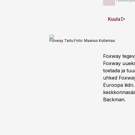
Kuula
Foxway Tartu.
Foto:
Maanus Kullamaa
Foxway tegevj
Foxway uueks 
toetada ja tu
uhked Foxway 
Euroopa liidr
keskkonnasääs
Backman.