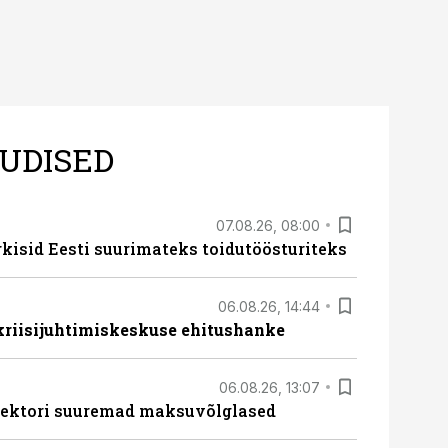
UDISED
07.08.26, 08:00
rkisid Eesti suurimateks toidutöösturiteks
06.08.26, 14:44
 kriisijuhtimiskeskuse ehitushanke
06.08.26, 13:07
ssektori suuremad maksuvõlglased