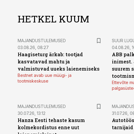
HETKEL KUUM
MAJANDUSTULEMUSED
SUUR LUG
03.08.26, 08:27
04.08.26, 1
Haagiseturg ärkab: tootjad
ABB palk
kasvatavad mahtu ja
inimest.
valmistuvad uueks laienemiseks
suurem s
Bestnet avab uue müügi- ja
tootmis
tootmiskeskuse
Ettevõte mu
palgasüste
MAJANDUSTULEMUSED
MAJANDU
30.07.26, 13:12
31.07.26, 0
Hanza Eesti tehaste kasum
Autotöös
kolmekordistus enne uut
tarnijaid