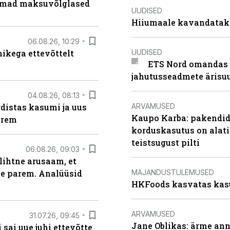
uremad maksuvõlglased
UUDISED
Hiiumaale kavandatak
06.08.26, 10:29
UUDISED
kega ettevõttelt
ETS Nord omandas 
jahutusseadmete ärisu
04.08.26, 08:13
ARVAMUSED
distas kasumi ja uus
Kaupo Karba: pakendide
arem
korduskasutus on alat
teistsugust pilti
06.08.26, 09:03
lihtne arusaam, et
MAJANDUSTULEMUSED
le parem. Analüüsid
HKFoods kasvatas kas
ARVAMUSED
31.07.26, 09:45
Jane Oblikas: ärme anna
sai uue juhi ettevõtte