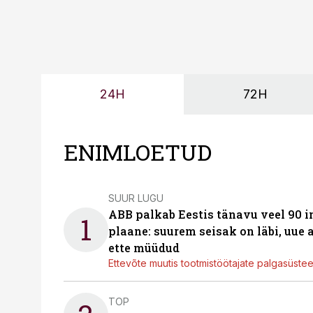
24H
72H
ENIMLOETUD
SUUR LUGU
ABB palkab Eestis tänavu veel 90 
1
plaane: suurem seisak on läbi, uue
ette müüdud
Ettevõte muutis tootmistöötajate palgasüste
TOP