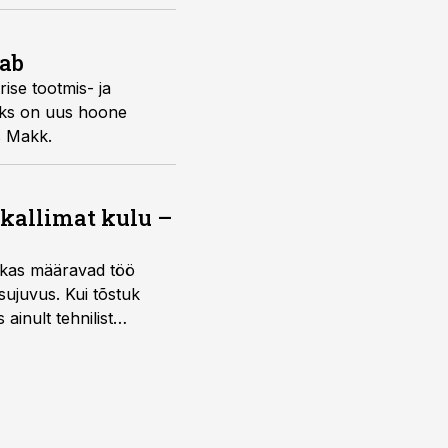
ab
ise tootmis- ja
aoks on uus hoone
s Makk.
 kallimat kulu –
ktikas määravad töö
sujuvus. Kui tõstuk
ainult tehnilist
sele.