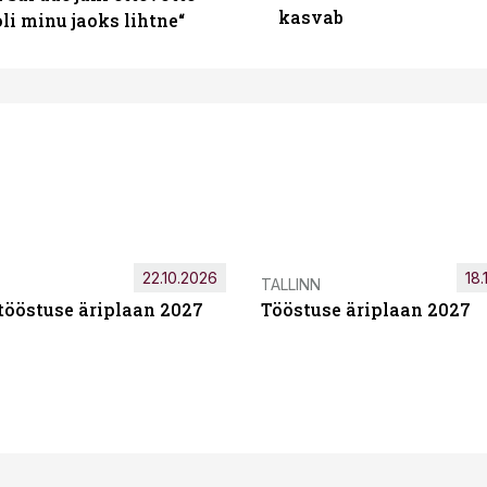
kasvab
i minu jaoks lihtne“
22.10.2026
18.
TALLINN
tööstuse äriplaan 2027
Tööstuse äriplaan 2027