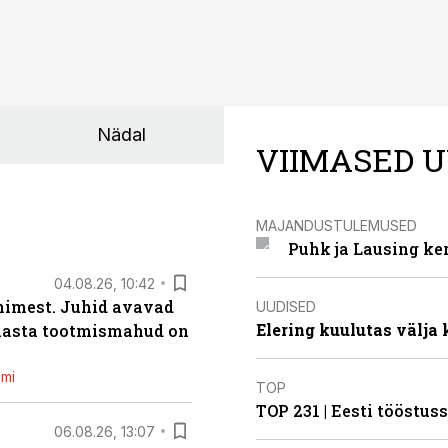
Nädal
VIIMASED U
MAJANDUSTULEMUSED
Puhk ja Lausing ke
04.08.26, 10:42
inimest. Juhid avavad
UUDISED
Elering kuulutas välja
 aasta tootmismahud on
emi
TOP
TOP 231 | Eesti tööstu
06.08.26, 13:07