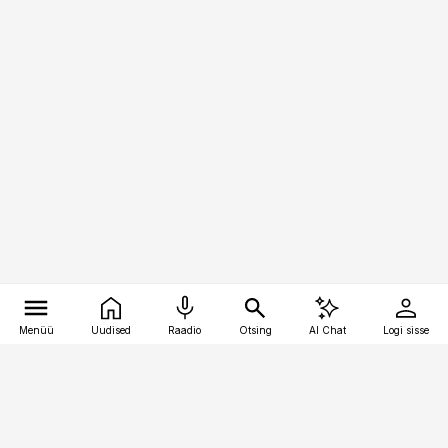
Menüü
Uudised
Raadio
Otsing
AI Chat
Logi sisse
Vana-Lõuna 39/1, 19094 Tallinn
(+372) 667 0111