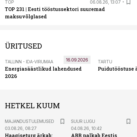
TOP
06.08.26, 13:07
TOP 231 | Eesti tööstussektori suuremad
maksuvõlglased
ÜRITUSED
16.09.2026
TALLINN - IDA-VIRUMAA
TARTU
Energiasäästlikud lahendused
Puidutööstuse 
2026
HETKEL KUUM
MAJANDUSTULEMUSED
SUUR LUGU
03.08.26, 08:27
04.08.26, 10:42
Haagiseturg ärkab:
ABB palkab Eestis