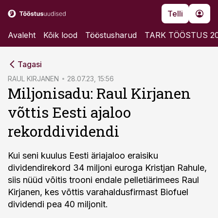
Telli
Avaleht
Kõik lood
Tööstusharud
TARK TÖÖSTUS 2
cebook
cebook
Tagasi
Twitter)
Twitter)
RAUL KIRJANEN
28.07.23, 15:56
Miljonisadu: Raul Kirjanen
kedIn
kedIn
võttis Eesti ajaloo
ail
ail
rekorddividendi
k
k
Kui seni kuulus Eesti äriajaloo eraisiku
dividendirekord 34 miljoni euroga Kristjan Rahule,
siis nüüd võitis trooni endale pelletiärimees Raul
Kirjanen, kes võttis varahaldusfirmast Biofuel
dividendi pea 40 miljonit.