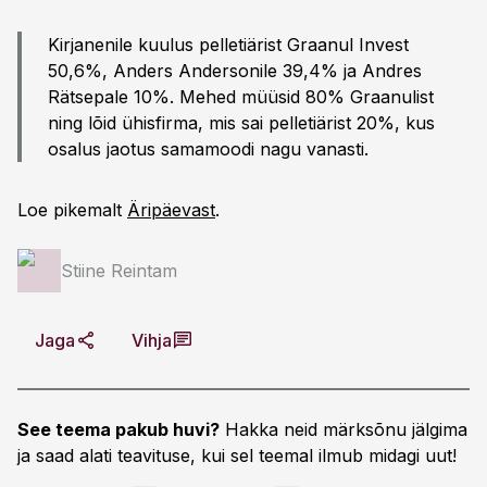
Kirjanenile kuulus pelletiärist Graanul Invest
50,6%, Anders Andersonile 39,4% ja Andres
Rätsepale 10%. Mehed müüsid 80% Graanulist
ning lõid ühisfirma, mis sai pelletiärist 20%, kus
osalus jaotus samamoodi nagu vanasti.
Loe pikemalt
Äripäevast
.
Stiine Reintam
Jaga
Vihja
See teema pakub huvi?
Hakka neid märksõnu jälgima
ja saad alati teavituse, kui sel teemal ilmub midagi uut!