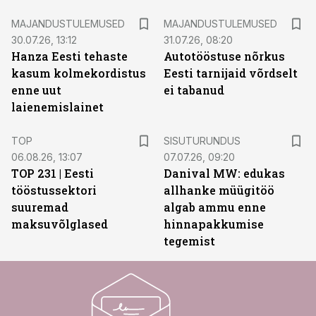
MAJANDUSTULEMUSED
MAJANDUSTULEMUSED
30.07.26, 13:12
31.07.26, 08:20
Hanza Eesti tehaste
Autotööstuse nõrkus
kasum kolmekordistus
Eesti tarnijaid võrdselt
enne uut
ei tabanud
laienemislainet
ST
TOP
SISUTURUNDUS
06.08.26, 13:07
07.07.26, 09:20
TOP 231 | Eesti
Danival MW: edukas
tööstussektori
allhanke müügitöö
suuremad
algab ammu enne
maksuvõlglased
hinnapakkumise
tegemist