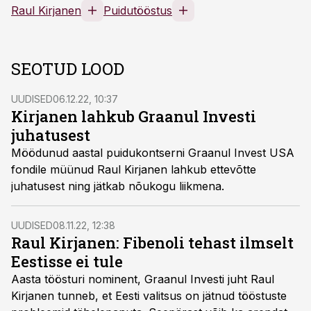
Raul Kirjanen
Puidutööstus
SEOTUD LOOD
UUDISED
06.12.22, 10:37
Kirjanen lahkub Graanul Investi
juhatusest
Möödunud aastal puidukontserni Graanul Invest USA
fondile müünud Raul Kirjanen lahkub ettevõtte
juhatusest ning jätkab nõukogu liikmena.
UUDISED
08.11.22, 12:38
Raul Kirjanen: Fibenoli tehast ilmselt
Eestisse ei tule
Aasta töösturi nominent, Graanul Investi juht Raul
Kirjanen tunneb, et Eesti valitsus on jätnud tööstuste