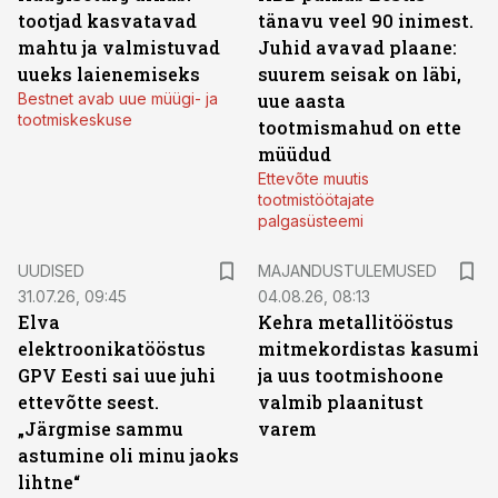
tootjad kasvatavad
tänavu veel 90 inimest.
mahtu ja valmistuvad
Juhid avavad plaane:
uueks laienemiseks
suurem seisak on läbi,
Bestnet avab uue müügi- ja
uue aasta
tootmiskeskuse
tootmismahud on ette
müüdud
Ettevõte muutis
tootmistöötajate
palgasüsteemi
UUDISED
MAJANDUSTULEMUSED
31.07.26, 09:45
04.08.26, 08:13
Elva
Kehra metallitööstus
elektroonikatööstus
mitmekordistas kasumi
GPV Eesti sai uue juhi
ja uus tootmishoone
ettevõtte seest.
valmib plaanitust
„Järgmise sammu
varem
astumine oli minu jaoks
lihtne“