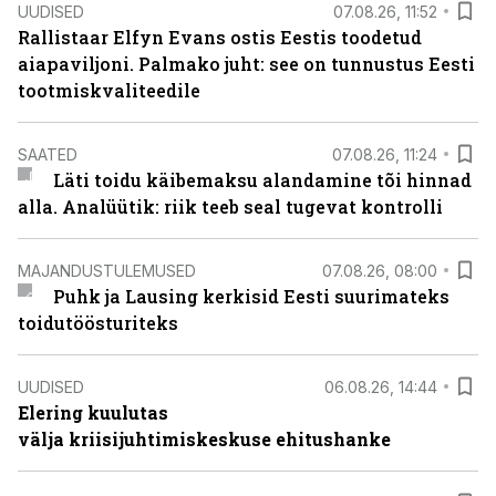
UUDISED
07.08.26, 11:52
Rallistaar Elfyn Evans ostis Eestis toodetud
aiapaviljoni. Palmako juht: see on tunnustus Eesti
tootmiskvaliteedile
SAATED
07.08.26, 11:24
Läti toidu käibemaksu alandamine tõi hinnad
alla. Analüütik: riik teeb seal tugevat kontrolli
MAJANDUSTULEMUSED
07.08.26, 08:00
Puhk ja Lausing kerkisid Eesti suurimateks
toidutöösturiteks
UUDISED
06.08.26, 14:44
Elering kuulutas
välja kriisijuhtimiskeskuse ehitushanke