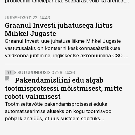
probleemid tähelepanuta. Seepärast võib ka arendatav
puidukeemiatehas kerkida hoopiski mõnda naaberriiki.
UUDISED
30.11.22, 14:43
Graanul Investi juhatusega liitus
Mihkel Jugaste
Graanul Investi uue juhatuse liikme Mihkel Jugaste
vastutusalaks on kontserni keskkonnasäästlikkuse
valdkonna juhtimine, ingliskeelse akronüümina CSO –
Chief Sustainability Officer. Jugaste liitumisega kasvas
Graanul Invest grupi juhatus 4-liikmeliseks.
SISUTURUNDUS
13.07.26, 14:36
ST
Pakendamisliini edu algab
tootmisprotsessi mõistmisest, mitte
roboti valimisest
Tootmisettevõtte pakendamisprotsessi eduka
automatiseerimise aluseks on kogu tootmisvoo
põhjalik analüüs, et uus süsteem sobituks
olemasolevasse keskkonda, aitaks vähendada
tööjõuvajadust ning oleks valmis ka ettevõtte