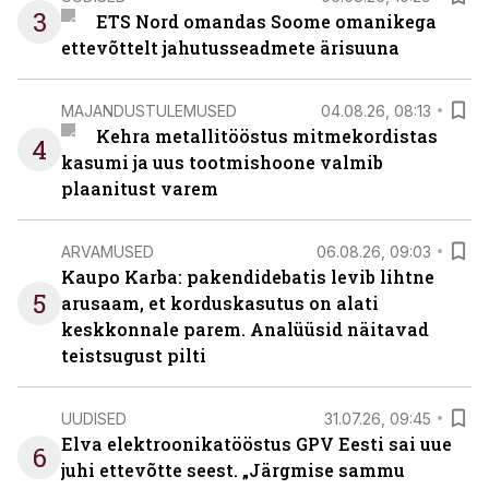
3
ETS Nord omandas Soome omanikega
ettevõttelt jahutusseadmete ärisuuna
MAJANDUSTULEMUSED
04.08.26, 08:13
Kehra metallitööstus mitmekordistas
4
kasumi ja uus tootmishoone valmib
plaanitust varem
ARVAMUSED
06.08.26, 09:03
Kaupo Karba: pakendidebatis levib lihtne
5
arusaam, et korduskasutus on alati
keskkonnale parem. Analüüsid näitavad
teistsugust pilti
UUDISED
31.07.26, 09:45
Elva elektroonikatööstus GPV Eesti sai uue
6
juhi ettevõtte seest. „Järgmise sammu