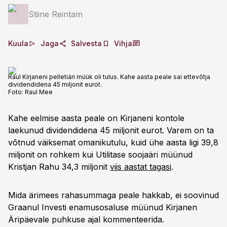
Stiine Reintam
Kuula
Jaga
Salvesta
Vihja
Raul Kirjaneni pelletiäri müük oli tulus. Kahe aasta peale sai ettevõtja
dividendidena 45 miljonit eurot.
Foto:
Raul Mee
Kahe eelmise aasta peale on Kirjaneni kontole
laekunud dividendidena 45 miljonit eurot. Varem on ta
võtnud väiksemat omanikutulu, kuid ühe aasta ligi 39,8
miljonit on rohkem kui Utilitase soojaäri müünud
Kristjan Rahu 34,3 miljonit
viis aastat tagasi
.
Mida ärimees rahasummaga peale hakkab, ei soovinud
Graanul Investi enamusosaluse müünud Kirjanen
Äripäevale puhkuse ajal kommenteerida.