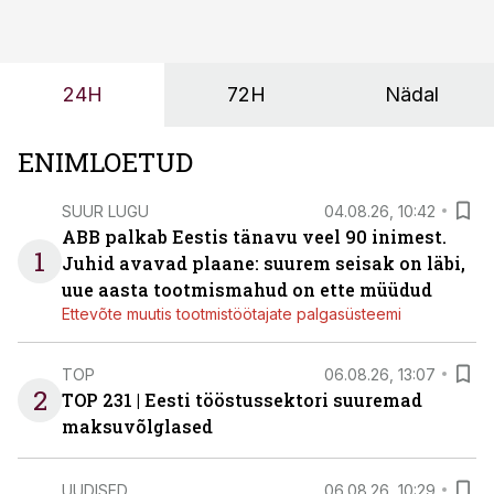
tulevasteks arenguteks. Lihtsalt roboti lisamine
enamasti oodatud tulemust ei too, nendib tootmise ja
tööstuse automatiseerimislahenduste arendaja Smitech
24H
72H
Nädal
OÜ tegevjuht Sander Mitendorf.
ENIMLOETUD
SUUR LUGU
04.08.26, 10:42
ABB palkab Eestis tänavu veel 90 inimest.
1
Juhid avavad plaane: suurem seisak on läbi,
uue aasta tootmismahud on ette müüdud
Ettevõte muutis tootmistöötajate palgasüsteemi
TOP
06.08.26, 13:07
2
TOP 231 | Eesti tööstussektori suuremad
maksuvõlglased
UUDISED
06.08.26, 10:29