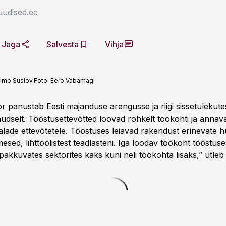
uudised.ee
Jaga
Salvesta
Vihja
Timo Suslov.
Foto:
Eero Vabamägi
 panustab Eesti majanduse arengusse ja riigi sissetulekutes
kaudselt. Tööstusettevõtted loovad rohkelt töökohti ja annav
alade ettevõtetele. Tööstuses leiavad rakendust erinevate h
esed, lihttöölistest teadlasteni. Iga loodav töökoht tööstuse
pakkuvates sektorites kaks kuni neli töökohta lisaks,” ütle