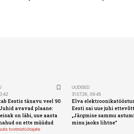
U
UUDISED
0:42
31.07.26, 09:45
ab Eestis tänavu veel 90
Elva elektroonikatööstu
 Juhid avavad plaane:
Eesti sai uue juhi ettevõt
eisak on läbi, uue aasta
„Järgmise sammu astumi
mahud on ette müüdud
minu jaoks lihtne“
utis tootmistöötajate