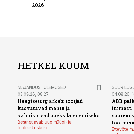
2026
HETKEL KUUM
MAJANDUSTULEMUSED
SUUR LUG
03.08.26, 08:27
04.08.26, 1
Haagiseturg ärkab: tootjad
ABB palk
kasvatavad mahtu ja
inimest.
valmistuvad uueks laienemiseks
suurem s
Bestnet avab uue müügi- ja
tootmis
tootmiskeskuse
Ettevõte mu