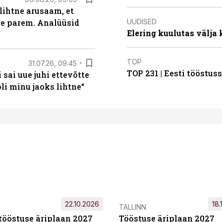
lihtne arusaam, et
UUDISED
le parem. Analüüsid
Elering kuulutas välja
TOP
31.07.26, 09:45
TOP 231 | Eesti tööstu
sai uue juhi ettevõtte
i minu jaoks lihtne“
22.10.2026
18.
TALLINN
tööstuse äriplaan 2027
Tööstuse äriplaan 2027