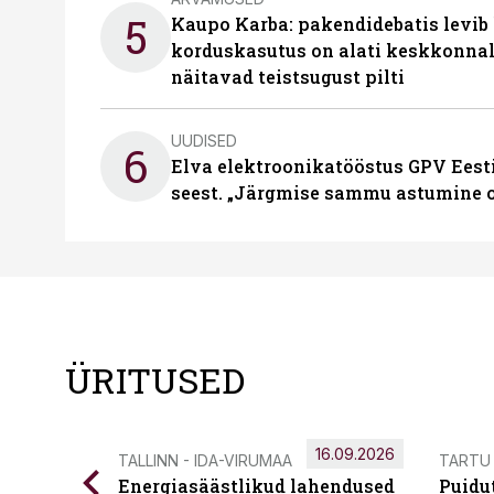
5
Kaupo Karba: pakendidebatis levib 
korduskasutus on alati keskkonna
näitavad teistsugust pilti
UUDISED
6
Elva elektroonikatööstus GPV Eesti 
seest. „Järgmise sammu astumine ol
ÜRITUSED
16.09.2026
TALLINN - IDA-VIRUMAA
TARTU
Energiasäästlikud lahendused
Puidu