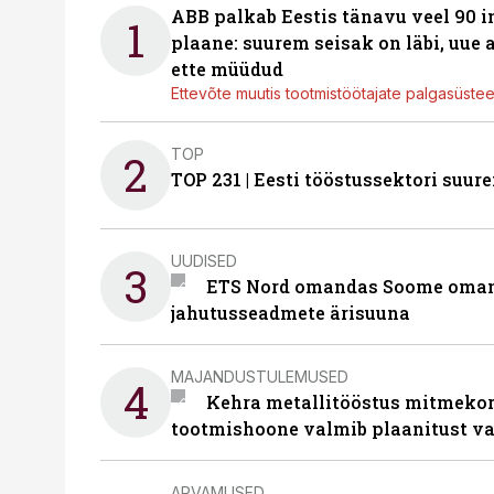
ABB palkab Eestis tänavu veel 90 
1
plaane: suurem seisak on läbi, uue
ette müüdud
Ettevõte muutis tootmistöötajate palgasüste
TOP
2
TOP 231 | Eesti tööstussektori su
UUDISED
3
ETS Nord omandas Soome omani
jahutusseadmete ärisuuna
MAJANDUSTULEMUSED
4
Kehra metallitööstus mitmekor
tootmishoone valmib plaanitust v
ARVAMUSED