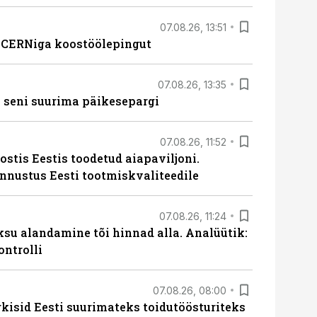
07.08.26, 13:51
s CERNiga koostöölepingut
07.08.26, 13:35
 seni suurima päikesepargi
07.08.26, 11:52
ostis Eestis toodetud aiapaviljoni.
unnustus Eesti tootmiskvaliteedile
07.08.26, 11:24
ksu alandamine tõi hinnad alla. Analüütik:
ontrolli
07.08.26, 08:00
rkisid Eesti suurimateks toidutöösturiteks