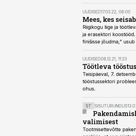
millised on järgmised 
UUDISED
17.03.22, 08:00
Mees, kes seisab
Riigikogu liige ja töötl
ja erasektori koostööd
finišisse jõudma,” usub 
UUDISED
08.12.21, 11:23
Töötleva tööstu
Teisipäeval, 7. detsemb
tööstussektori probleem
ohus.
ST
SISUTURUNDUS
13.0
Pakendamisli
valimisest
Tootmisettevõtte paken