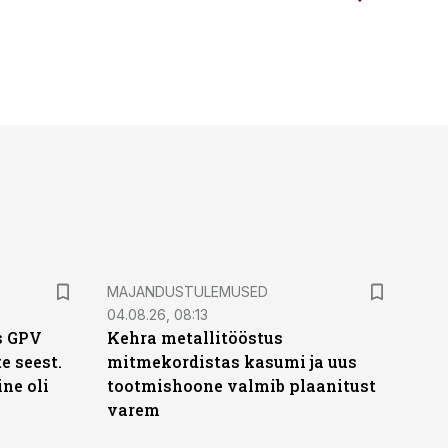
MAJANDUSTULEMUSED
04.08.26, 08:13
s GPV
Kehra metallitööstus
te seest.
mitmekordistas kasumi ja uus
ne oli
tootmishoone valmib plaanitust
varem