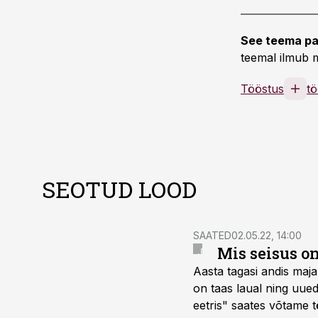
See teema pa
teemal ilmub m
Tööstus
tö
SEOTUD LOOD
SAATED
02.05.22, 14:00
Mis seisus on
Aasta tagasi andis maja
on taas laual ning uue
eetris" saates võtame 