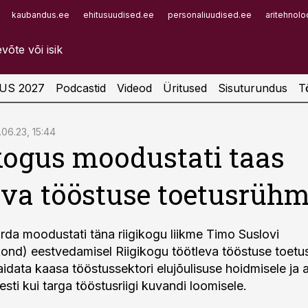
kaubandus.ee
ehitusuudised.ee
personaliuudised.ee
aritehnolo
Infopank
Radar
US 2027
Podcastid
Videod
Üritused
Sisuturundus
T
.06.23, 15:44
kogus moodustati taas
eva tööstuse toetusrüh
orda moodustati täna riigikogu liikme Timo Suslovi
ond) eestvedamisel Riigikogu töötleva tööstuse toetus
idata kaasa tööstussektori elujõulisuse hoidmisele ja 
esti kui targa tööstusriigi kuvandi loomisele.