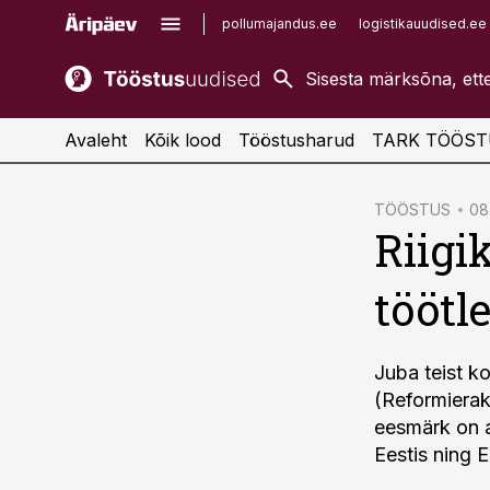
pollumajandus.ee
logistikauudised.ee
kaubandus.ee
imelineajalugu.ee
kinnisvarauudised.ee
imelineteadus.ee
Avaleht
Kõik lood
Tööstusharud
TARK TÖÖST
cebook
TÖÖSTUS
08
Riigi
Twitter)
kedIn
töötl
ail
k
Juba teist k
(Reformierak
eesmärk on a
Eestis ning E