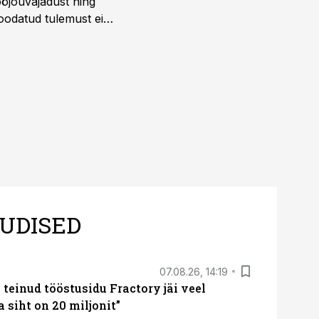
öjõuvajadust ning
 oodatud tulemust ei
 tegevjuht Sander
UDISED
07.08.26, 14:19
teinud tööstusidu Fractory jäi veel
a siht on 20 miljonit”