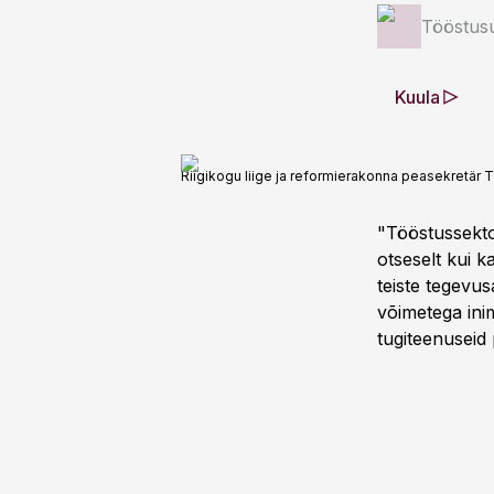
Tööstus
Kuula
Riigikogu liige ja reformierakonna peasekretär 
"Tööstussektor
otseselt kui 
teiste tegevus
võimetega inim
tugiteenuseid 