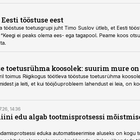
sammud.
 Eesti tööstuse eest
eva tööstuse toetusgrupi juht Timo Suslov ütleb, et Eesti töö
. “Keegi ei peaks olema ees- ega tagapool. Peame koos ot
ta.
se toetusrühma koosolek: suurim mure on
ril toimus Riigikogus töötleva tööstuse toetusrühma koosole
idest ja leiti, et kui tööjõuprobleem lahendust ei leia, on 
7.26, 14:36
ini edu algab tootmisprotsessi mõistmises
damisprotsessi eduka automatiseerimise aluseks on kogu t