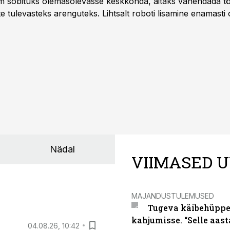
m sobituks olemasolevasse keskkonda, aitaks vähendada tö
te tulevasteks arenguteks. Lihtsalt roboti lisamine enamasti
a tööstuse automatiseerimislahenduste arendaja Smitech OÜ
Nädal
VIIMASED U
MAJANDUSTULEMUSED
Tugeva käibehüppe 
kahjumisse. “Selle aast
04.08.26, 10:42