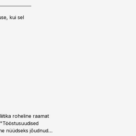
se, kui sel
iitika roheline raamat
. "Tööstusuudised
eme nüüdseks jõudnud ja