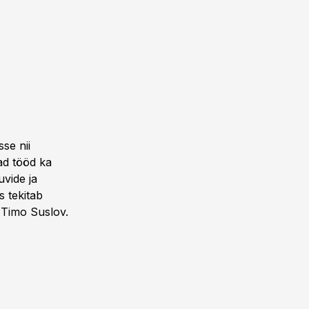
se nii
ad tööd ka
uvide ja
s tekitab
b Timo Suslov.