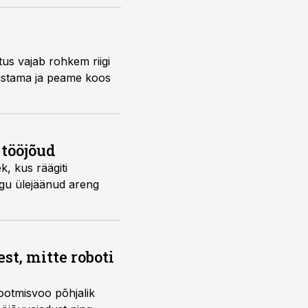
stus vajab rohkem riigi
sustama ja peame koos
 tööjõud
k, kus räägiti
kogu ülejäänud areng
t, mitte roboti
ootmisvoo põhjalik