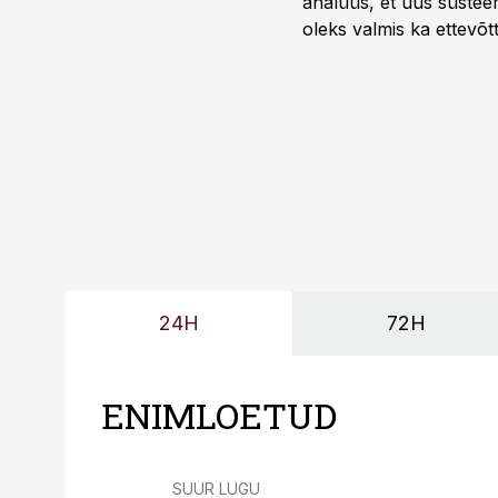
analüüs, et uus süstee
oleks valmis ka ettevõt
too, nendib tootmise j
Mitendorf.
24H
72H
ENIMLOETUD
SUUR LUGU