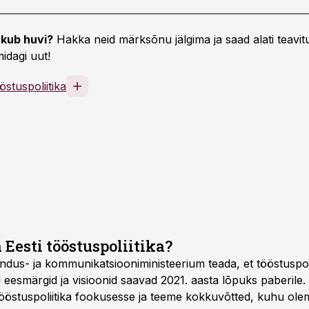
kub huvi?
Hakka neid märksõnu jälgima ja saad alati teavitu
idagi uut!
östuspoliitika
 Eesti tööstuspoliitika?
ndus- ja kommunikatsiooniministeerium teada, et tööstuspol
d eesmärgid ja visioonid saavad 2021. aasta lõpuks paberile
tööstuspoliitika fookusesse ja teeme kokkuvõtted, kuhu ol