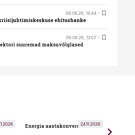
06.08.26, 14:44
 kriisijuhtimiskeskuse ehitushanke
06.08.26, 13:07
ssektori suuremad maksuvõlglased
11.2026
24.11.2026
Energia aastakonverents 2026
Tark töö