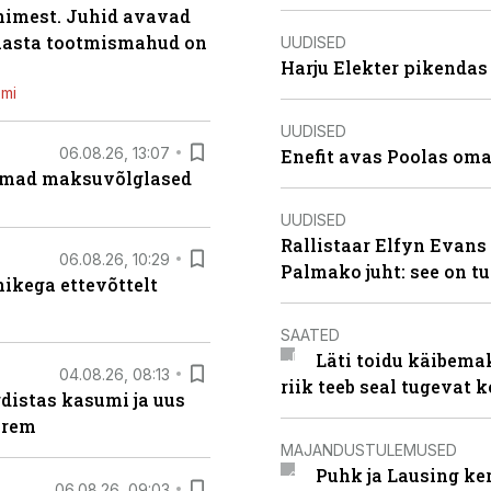
inimest. Juhid avavad
 aasta tootmismahud on
UUDISED
Harju Elekter pikenda
emi
UUDISED
06.08.26, 13:07
Enefit avas Poolas oma
uremad maksuvõlglased
UUDISED
Rallistaar Elfyn Evans 
06.08.26, 10:29
Palmako juht: see on t
kega ettevõttelt
SAATED
Läti toidu käibema
04.08.26, 08:13
riik teeb seal tugevat k
distas kasumi ja uus
arem
MAJANDUSTULEMUSED
Puhk ja Lausing ke
06.08.26, 09:03