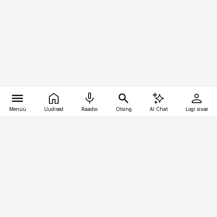
Menüü
Uudised
Raadio
Otsing
AI Chat
Logi sisse
Vana-Lõuna 39/1, 19094 Tallinn
(+372) 667 0111
toostusuudised@toostusuudised.ee
Telli
Reklaam