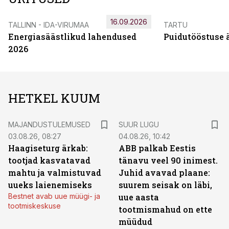
16.09.2026
TALLINN - IDA-VIRUMAA
TARTU
Energiasäästlikud lahendused
Puidutööstuse 
2026
HETKEL KUUM
MAJANDUSTULEMUSED
SUUR LUGU
03.08.26, 08:27
04.08.26, 10:42
Haagiseturg ärkab:
ABB palkab Eestis
tootjad kasvatavad
tänavu veel 90 inimest.
mahtu ja valmistuvad
Juhid avavad plaane:
uueks laienemiseks
suurem seisak on läbi,
Bestnet avab uue müügi- ja
uue aasta
tootmiskeskuse
tootmismahud on ette
müüdud