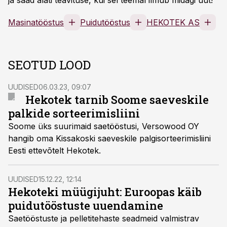
ja saad alati teavituse, kui sel teemal ilmub midagi uut!
Masinatööstus
Puidutööstus
HEKOTEK AS
SEOTUD LOOD
UUDISED
06.03.23, 09:07
Hekotek tarnib Soome saeveskile
palkide sorteerimisliini
Soome üks suurimaid saetööstusi, Versowood OY
hangib oma Kissakoski saeveskile palgisorteerimisliini
Eesti ettevõtelt Hekotek.
UUDISED
15.12.22, 12:14
Hekoteki müügijuht: Euroopas käib
puidutööstuste uuendamine
Saetööstuste ja pelletitehaste seadmeid valmistrav