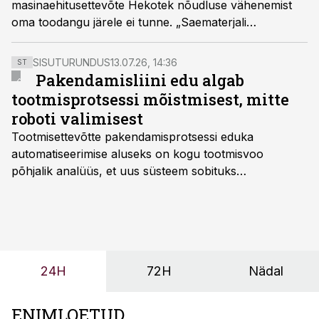
masinaehitusettevõte Hekotek nõudluse vähenemist
oma toodangu järele ei tunne. „Saematerjali
hinnabuumi ajal teenitud raha investeeritakse
Euroopas saeveskite uuendamisse,“ räägib Hekoteki
SISUTURUNDUS
13.07.26, 14:36
ST
müügiosakonna juht Tõnis Haldna.
Pakendamisliini edu algab
tootmisprotsessi mõistmisest, mitte
roboti valimisest
Tootmisettevõtte pakendamisprotsessi eduka
automatiseerimise aluseks on kogu tootmisvoo
põhjalik analüüs, et uus süsteem sobituks
olemasolevasse keskkonda, aitaks vähendada
tööjõuvajadust ning oleks valmis ka ettevõtte
tulevasteks arenguteks. Lihtsalt roboti lisamine
enamasti oodatud tulemust ei too, nendib tootmise ja
tööstuse automatiseerimislahenduste arendaja Smitech
24H
72H
Nädal
OÜ tegevjuht Sander Mitendorf.
ENIMLOETUD