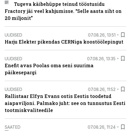
Tugeva käibehüppe teinud tööstusidu
Fractory jäi veel kahjumisse. “Selle aasta siht on
20 miljonit”
UUDISED
07.08.26, 13:51
Harju Elekter pikendas CERNiga koostöölepingut
UUDISED
07.08.26, 13:35
Enefit avas Poolas oma seni suurima
päikesepargi
UUDISED
07.08.26, 11:52
Rallistaar Elfyn Evans ostis Eestis toodetud
aiapaviljoni. Palmako juht: see on tunnustus Eesti
tootmiskvaliteedile
SAATED
07.08.26, 11:24