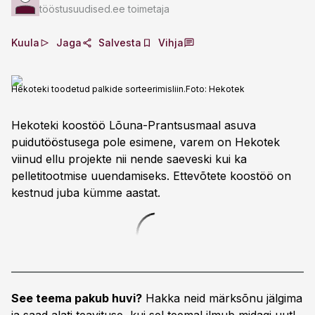
tööstusuudised.ee toimetaja
Kuula
Jaga
Salvesta
Vihja
Hekoteki toodetud palkide sorteerimisliin.
Foto:
Hekotek
Hekoteki koostöö Lõuna-Prantsusmaal asuva
puidutööstusega pole esimene, varem on Hekotek
viinud ellu projekte nii nende saeveski kui ka
pelletitootmise uuendamiseks. Ettevõtete koostöö on
kestnud juba kümme aastat.
See teema pakub huvi?
Hakka neid märksõnu jälgima