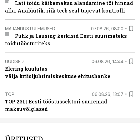
Läti toidu käibemaksu alandamine tõi hinnad
alla. Analüütik: riik teeb seal tugevat kontrolli
MAJANDUSTULEMUSED
07.08.26, 08:00
Puhk ja Lausing kerkisid Eesti suurimateks
toidutöösturiteks
UUDISED
06.08.26, 14:44
Elering kuulutas
välja kriisijuhtimiskeskuse ehitushanke
TOP
06.08.26, 13:07
TOP 231 | Eesti tööstussektori suuremad
maksuvõlglased
ÜRITUSED