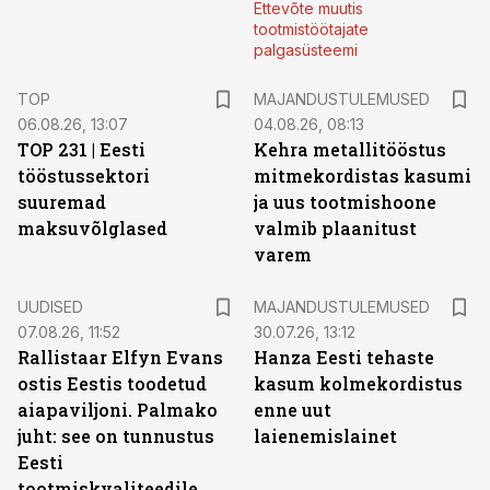
Ettevõte muutis
tootmistöötajate
palgasüsteemi
TOP
MAJANDUSTULEMUSED
06.08.26, 13:07
04.08.26, 08:13
TOP 231 | Eesti
Kehra metallitööstus
tööstussektori
mitmekordistas kasumi
suuremad
ja uus tootmishoone
maksuvõlglased
valmib plaanitust
varem
UUDISED
MAJANDUSTULEMUSED
07.08.26, 11:52
30.07.26, 13:12
Rallistaar Elfyn Evans
Hanza Eesti tehaste
ostis Eestis toodetud
kasum kolmekordistus
aiapaviljoni. Palmako
enne uut
juht: see on tunnustus
laienemislainet
Eesti
tootmiskvaliteedile