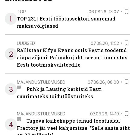
TOP
06.08.26, 13:07
1
TOP 231 | Eesti tööstussektori suuremad
maksuvõlglased
UUDISED
07.08.26, 11:52
Rallistaar Elfyn Evans ostis Eestis toodetud
2
aiapaviljoni. Palmako juht: see on tunnustus
Eesti tootmiskvaliteedile
MAJANDUSTULEMUSED
07.08.26, 08:00
3
Puhk ja Lausing kerkisid Eesti
suurimateks toidutöösturiteks
MAJANDUSTULEMUSED
07.08.26, 14:19
Tugeva käibehüppe teinud tööstusidu
4
Fractory jäi veel kahjumisse. “Selle aasta siht