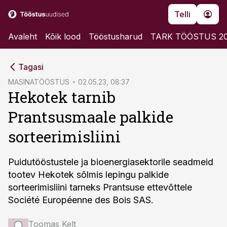
Telli
Avaleht
Kõik lood
Tööstusharud
TARK TÖÖSTUS 2
cebook
Tagasi
Twitter)
MASINATÖÖSTUS
02.05.23, 08:37
Hekotek tarnib
kedIn
Prantsusmaale palkide
ail
sorteerimisliini
k
Puidutööstustele ja bioenergiasektorile seadmeid
tootev Hekotek sõlmis lepingu palkide
sorteerimisliini tarneks Prantsuse ettevõttele
Société Européenne des Bois SAS.
Toomas Kelt