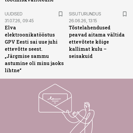
ST
UUDISED
SISUTURUNDUS
31.07.26, 09:45
26.06.26, 13:15
Elva
Tõstelahendused
elektroonikatööstus
peavad aitama vältida
GPV Eesti sai uue juhi
ettevõtete kõige
ettevõtte seest.
kallimat kulu –
„Järgmise sammu
seisakuid
astumine oli minu jaoks
lihtne“