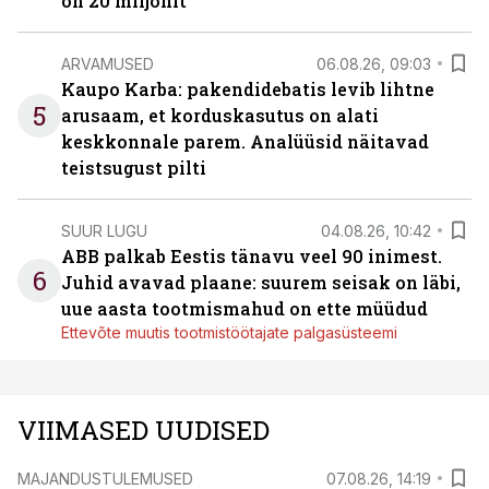
on 20 miljonit”
ARVAMUSED
06.08.26, 09:03
Kaupo Karba: pakendidebatis levib lihtne
5
arusaam, et korduskasutus on alati
keskkonnale parem. Analüüsid näitavad
teistsugust pilti
SUUR LUGU
04.08.26, 10:42
ABB palkab Eestis tänavu veel 90 inimest.
6
Juhid avavad plaane: suurem seisak on läbi,
uue aasta tootmismahud on ette müüdud
Ettevõte muutis tootmistöötajate palgasüsteemi
VIIMASED UUDISED
MAJANDUSTULEMUSED
07.08.26, 14:19