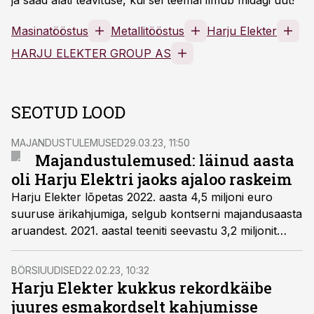
ja saad alati teavituse, kui sel teemal ilmub midagi uut!
Masinatööstus
Metallitööstus
Harju Elekter
HARJU ELEKTER GROUP AS
SEOTUD LOOD
MAJANDUSTULEMUSED
29.03.23, 11:50
Majandustulemused: läinud aasta
oli Harju Elektri jaoks ajaloo raskeim
Harju Elekter lõpetas 2022. aasta 4,5 miljoni euro
suuruse ärikahjumiga, selgub kontserni majandusaasta
aruandest. 2021. aastal teeniti seevastu 3,2 miljonit
eurot kasumit.
BÖRSIUUDISED
22.02.23, 10:32
Harju Elekter kukkus rekordkäibe
juures esmakordselt kahjumisse