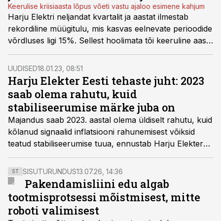
Keerulise kriisiaasta lõpus võeti vastu ajaloo esimene kahjum
Harju Elektri neljandat kvartalit ja aastat ilmestab
rekordiline müügitulu, mis kasvas eelnevate perioodide
võrdluses ligi 15%. Sellest hoolimata tõi keeruline aasta
Harju Elektrile esmakordse ärikahjumi jättes nelja ja
poole miljonilise augu.
UUDISED
18.01.23, 08:51
Harju Elekter Eesti tehaste juht: 2023
saab olema rahutu, kuid
stabiliseerumise märke juba on
Majandus saab 2023. aastal olema üldiselt rahutu, kuid
kõlanud signaalid inflatsiooni rahunemisest võiksid
teatud stabiliseerumise tuua, ennustab Harju Elekter
Eesti tehaste juht Alvar Sass vastuses Tööstusuudiste
arvamusliidrite küsitlusele.
SISUTURUNDUS
13.07.26, 14:36
ST
Pakendamisliini edu algab
tootmisprotsessi mõistmisest, mitte
roboti valimisest