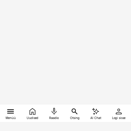
Menüü
Uudised
Raadio
Otsing
AI Chat
Logi sisse