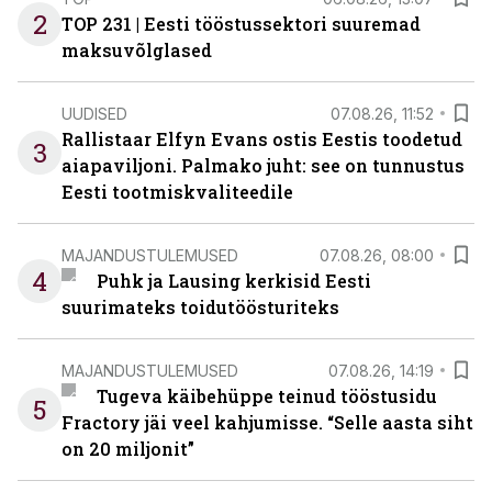
2
TOP 231 | Eesti tööstussektori suuremad
maksuvõlglased
UUDISED
07.08.26, 11:52
Rallistaar Elfyn Evans ostis Eestis toodetud
3
aiapaviljoni. Palmako juht: see on tunnustus
Eesti tootmiskvaliteedile
MAJANDUSTULEMUSED
07.08.26, 08:00
4
Puhk ja Lausing kerkisid Eesti
suurimateks toidutöösturiteks
MAJANDUSTULEMUSED
07.08.26, 14:19
Tugeva käibehüppe teinud tööstusidu
5
Fractory jäi veel kahjumisse. “Selle aasta siht
on 20 miljonit”