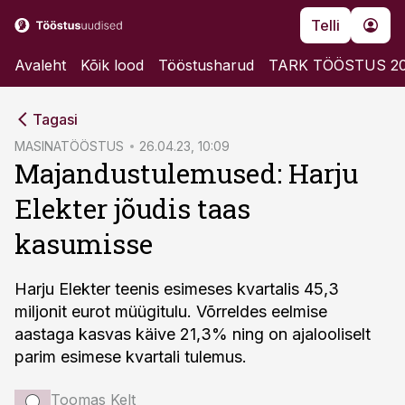
Telli
Avaleht
Kõik lood
Tööstusharud
TARK TÖÖSTUS 2
cebook
Tagasi
Twitter)
MASINATÖÖSTUS
26.04.23, 10:09
Majandustulemused: Harju
kedIn
Elekter jõudis taas
ail
kasumisse
k
Harju Elekter teenis esimeses kvartalis 45,3
miljonit eurot müügitulu. Võrreldes eelmise
aastaga kasvas käive 21,3% ning on ajalooliselt
parim esimese kvartali tulemus.
Toomas Kelt