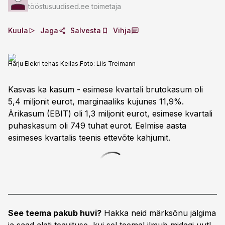
tööstusuudised.ee toimetaja
Kuula
Jaga
Salvesta
Vihja
Harju Elekri tehas Keilas.
Foto:
Liis Treimann
Kasvas ka kasum - esimese kvartali brutokasum oli
5,4 miljonit eurot, marginaaliks kujunes 11,9%.
Ärikasum (EBIT) oli 1,3 miljonit eurot, esimese kvartali
puhaskasum oli 749 tuhat eurot. Eelmise aasta
esimeses kvartalis teenis ettevõte kahjumit.
See teema pakub huvi?
Hakka neid märksõnu jälgima