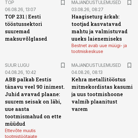
TOP
MAJANDUSTULEMUSED
06.08.26, 13:07
03.08.26, 08:27
TOP 231 | Eesti
Haagiseturg ärkab:
tööstussektori
tootjad kasvatavad
suuremad
mahtu ja valmistuvad
maksuvõlglased
uueks laienemiseks
Bestnet avab uue müügi- ja
tootmiskeskuse
SUUR LUGU
MAJANDUSTULEMUSED
04.08.26, 10:42
04.08.26, 08:13
ABB palkab Eestis
Kehra metallitööstus
tänavu veel 90 inimest.
mitmekordistas kasumi
Juhid avavad plaane:
ja uus tootmishoone
suurem seisak on läbi,
valmib plaanitust
uue aasta
varem
tootmismahud on ette
müüdud
Ettevõte muutis
tootmistöötajate