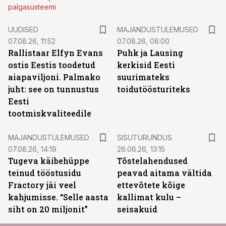
palgasüsteemi
UUDISED
MAJANDUSTULEMUSED
07.08.26, 11:52
07.08.26, 08:00
Rallistaar Elfyn Evans
Puhk ja Lausing
ostis Eestis toodetud
kerkisid Eesti
aiapaviljoni. Palmako
suurimateks
juht: see on tunnustus
toidutöösturiteks
Eesti
tootmiskvaliteedile
ST
MAJANDUSTULEMUSED
SISUTURUNDUS
07.08.26, 14:19
26.06.26, 13:15
Tugeva käibehüppe
Tõstelahendused
teinud tööstusidu
peavad aitama vältida
Fractory jäi veel
ettevõtete kõige
kahjumisse. “Selle aasta
kallimat kulu –
siht on 20 miljonit”
seisakuid