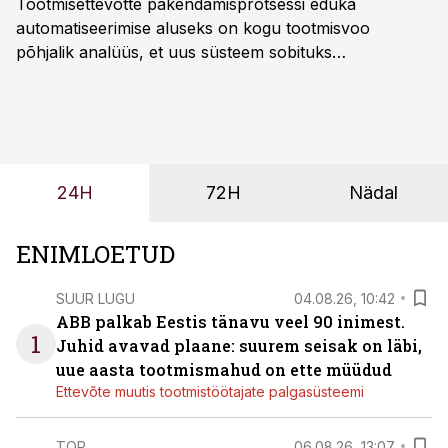
Tootmisettevõtte pakendamisprotsessi eduka
automatiseerimise aluseks on kogu tootmisvoo
põhjalik analüüs, et uus süsteem sobituks
olemasolevasse keskkonda, aitaks vähendada
tööjõuvajadust ning oleks valmis ka ettevõtte
tulevasteks arenguteks. Lihtsalt roboti lisamine
enamasti oodatud tulemust ei too, nendib tootmise ja
tööstuse automatiseerimislahenduste arendaja Smitech
24H
72H
Nädal
OÜ tegevjuht Sander Mitendorf.
ENIMLOETUD
SUUR LUGU
04.08.26, 10:42
ABB palkab Eestis tänavu veel 90 inimest.
1
Juhid avavad plaane: suurem seisak on läbi,
uue aasta tootmismahud on ette müüdud
Ettevõte muutis tootmistöötajate palgasüsteemi
TOP
06.08.26, 13:07