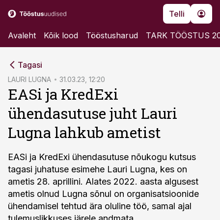
Telli
Avaleht
Kõik lood
Tööstusharud
TARK TÖÖSTUS 2
cebook
Tagasi
Twitter)
LAURI LUGNA
31.03.23, 12:20
EASi ja KredExi
kedIn
ühendasutuse juht Lauri
ail
Lugna lahkub ametist
k
EASi ja KredExi ühendasutuse nõukogu kutsus
tagasi juhatuse esimehe Lauri Lugna, kes on
ametis 28. aprillini. Alates 2022. aasta algusest
ametis olnud Lugna sõnul on organisatsioonide
ühendamisel tehtud ära oluline töö, samal ajal
tulemuslikkuses järele andmata.