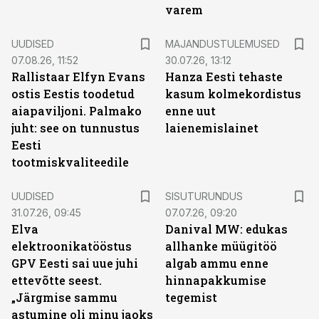
varem
UUDISED
MAJANDUSTULEMUSED
07.08.26, 11:52
30.07.26, 13:12
Rallistaar Elfyn Evans
Hanza Eesti tehaste
ostis Eestis toodetud
kasum kolmekordistus
aiapaviljoni. Palmako
enne uut
juht: see on tunnustus
laienemislainet
Eesti
tootmiskvaliteedile
ST
UUDISED
SISUTURUNDUS
31.07.26, 09:45
07.07.26, 09:20
Elva
Danival MW: edukas
elektroonikatööstus
allhanke müügitöö
GPV Eesti sai uue juhi
algab ammu enne
ettevõtte seest.
hinnapakkumise
„Järgmise sammu
tegemist
astumine oli minu jaoks