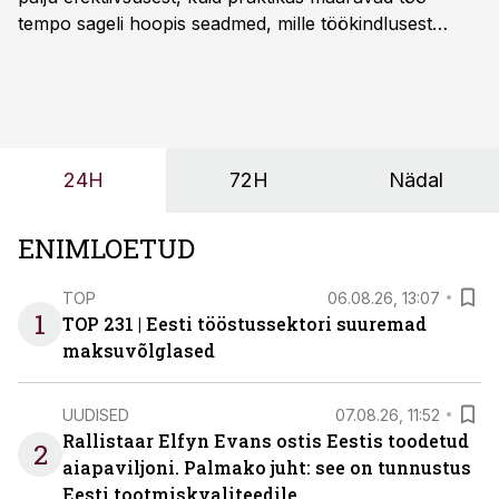
tempo sageli hoopis seadmed, mille töökindlusest
sõltub kogu objekti või tootmise sujuvus. Kui tõstuk
seisab, töö katkeb või masin ei vasta töötingimustele,
ei tähenda see ettevõtte jaoks ainult tehnilist
probleemi, vaid otsest rahalist kulu, venivaid tähtaegu
ja suuremaid riske tööohutusele.
24H
72H
Nädal
ENIMLOETUD
TOP
06.08.26, 13:07
1
TOP 231 | Eesti tööstussektori suuremad
maksuvõlglased
UUDISED
07.08.26, 11:52
Rallistaar Elfyn Evans ostis Eestis toodetud
2
aiapaviljoni. Palmako juht: see on tunnustus
Eesti tootmiskvaliteedile