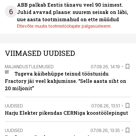
ABB palkab Eestis tänavu veel 90 inimest.
6
Juhid avavad plaane: suurem seisak on läbi,
uue aasta tootmismahud on ette müüdud
Ettevõte muutis tootmistöötajate palgasüsteemi
VIIMASED UUDISED
MAJANDUSTULEMUSED
07.08.26, 14:19
Tugeva käibehüppe teinud tööstusidu
Fractory jäi veel kahjumisse. “Selle aasta siht on
20 miljonit”
UUDISED
07.08.26, 13:51
Harju Elekter pikendas CERNiga koostöölepingut
UUDISED
07.08.26, 13:35