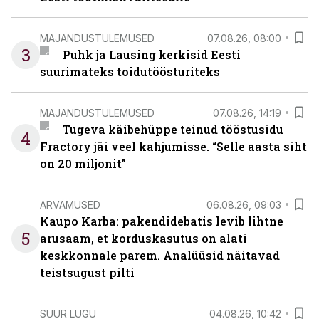
MAJANDUSTULEMUSED
07.08.26, 08:00
3
Puhk ja Lausing kerkisid Eesti
suurimateks toidutöösturiteks
MAJANDUSTULEMUSED
07.08.26, 14:19
Tugeva käibehüppe teinud tööstusidu
4
Fractory jäi veel kahjumisse. “Selle aasta siht
on 20 miljonit”
ARVAMUSED
06.08.26, 09:03
Kaupo Karba: pakendidebatis levib lihtne
5
arusaam, et korduskasutus on alati
keskkonnale parem. Analüüsid näitavad
teistsugust pilti
SUUR LUGU
04.08.26, 10:42