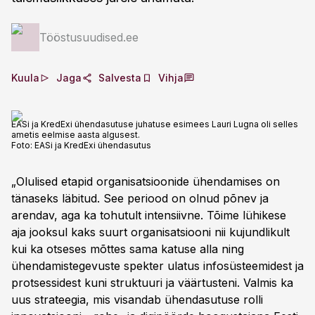
Tööstusuudised.ee
Kuula
Jaga
Salvesta
Vihja
EASi ja KredExi ühendasutuse juhatuse esimees Lauri Lugna oli selles
ametis eelmise aasta algusest.
Foto:
EASi ja KredExi ühendasutus
„Olulised etapid organisatsioonide ühendamises on
tänaseks läbitud. See periood on olnud põnev ja
arendav, aga ka tohutult intensiivne. Tõime lühikese
aja jooksul kaks suurt organisatsiooni nii kujundlikult
kui ka otseses mõttes sama katuse alla ning
ühendamistegevuste spekter ulatus infosüsteemidest ja
protsessidest kuni struktuuri ja väärtusteni. Valmis ka
uus strateegia, mis visandab ühendasutuse rolli