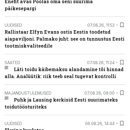
Enefit avas Poolas oma seni suurima
päikesepargi
UUDISED
07.08.26, 11:52
Rallistaar Elfyn Evans ostis Eestis toodetud
aiapaviljoni. Palmako juht: see on tunnustus Eesti
tootmiskvaliteedile
SAATED
07.08.26, 11:24
Läti toidu käibemaksu alandamine tõi hinnad
alla. Analüütik: riik teeb seal tugevat kontrolli
MAJANDUSTULEMUSED
07.08.26, 08:00
Puhk ja Lausing kerkisid Eesti suurimateks
toidutöösturiteks
UUDISED
06.08.26, 14:44