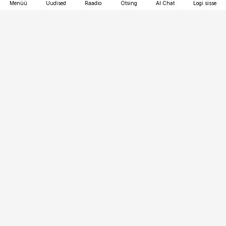
Menüü
Uudised
Raadio
Otsing
AI Chat
Logi sisse
Vana-Lõuna 39/1, 19094 Tallinn
(+372) 667 0111
toostusuudised@toostusuudised.ee
Telli
Reklaam
Firmast
Sisu kasutamisõigused
Ajakirjaniku
eetikakoodeks
Üldtingimused
Privaatsustingimused
Küpsiste poliitika
KKK
Eesti Meediaettevõtete
Eelistuste haldamine
Liit