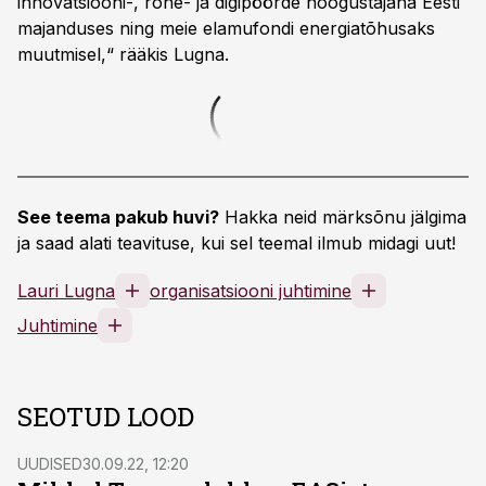
innovatsiooni-, rohe- ja digipöörde hoogustajana Eesti
majanduses ning meie elamufondi energiatõhusaks
muutmisel,“ rääkis Lugna.
See teema pakub huvi?
Hakka neid märksõnu jälgima
ja saad alati teavituse, kui sel teemal ilmub midagi uut!
Lauri Lugna
organisatsiooni juhtimine
Juhtimine
SEOTUD LOOD
UUDISED
30.09.22, 12:20