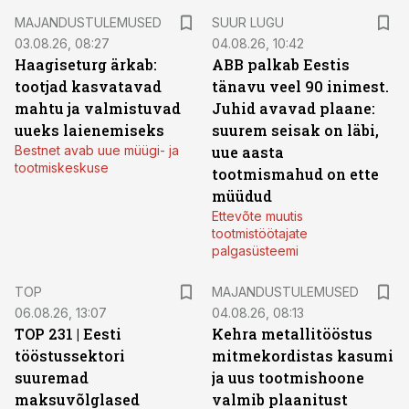
MAJANDUSTULEMUSED
SUUR LUGU
03.08.26, 08:27
04.08.26, 10:42
Haagiseturg ärkab:
ABB palkab Eestis
tootjad kasvatavad
tänavu veel 90 inimest.
mahtu ja valmistuvad
Juhid avavad plaane:
uueks laienemiseks
suurem seisak on läbi,
Bestnet avab uue müügi- ja
uue aasta
tootmiskeskuse
tootmismahud on ette
müüdud
Ettevõte muutis
tootmistöötajate
palgasüsteemi
TOP
MAJANDUSTULEMUSED
06.08.26, 13:07
04.08.26, 08:13
TOP 231 | Eesti
Kehra metallitööstus
tööstussektori
mitmekordistas kasumi
suuremad
ja uus tootmishoone
maksuvõlglased
valmib plaanitust