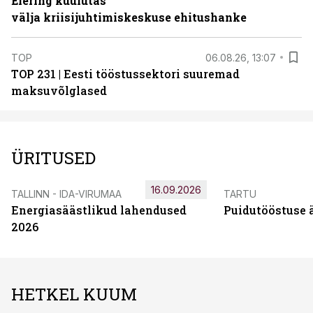
Elering kuulutas
välja kriisijuhtimiskeskuse ehitushanke
TOP
06.08.26, 13:07
TOP 231 | Eesti tööstussektori suuremad
maksuvõlglased
ÜRITUSED
16.09.2026
TALLINN - IDA-VIRUMAA
TARTU
Energiasäästlikud lahendused
Puidutööstuse 
2026
HETKEL KUUM