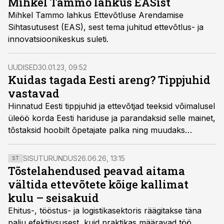
Mihkel Tammo lahkus EASist
Mihkel Tammo lahkus Ettevõtluse Arendamise
Sihtasutusest (EAS), sest tema juhitud ettevõtlus- ja
innovatsioonikeskus suleti.
UUDISED
30.01.23, 09:52
Kuidas tagada Eesti areng? Tippjuhid
vastavad
Hinnatud Eesti tippjuhid ja ettevõtjad teeksid võimalusel
üleöö korda Eesti hariduse ja parandaksid selle mainet,
tõstaksid hoobilt õpetajate palka ning muudaks
õpetajaameti kõige ihaldusväärsemaks.
SISUTURUNDUS
26.06.26, 13:15
ST
Tõstelahendused peavad aitama
vältida ettevõtete kõige kallimat
kulu – seisakuid
Ehitus-, tööstus- ja logistikasektoris räägitakse täna
palju efektiivsusest, kuid praktikas määravad töö