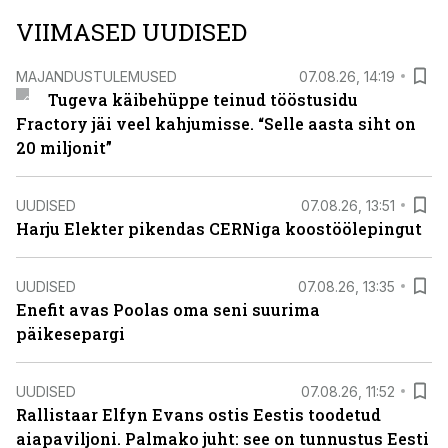
VIIMASED UUDISED
MAJANDUSTULEMUSED
07.08.26, 14:19
Tugeva käibehüppe teinud tööstusidu
Fractory jäi veel kahjumisse. “Selle aasta siht on
20 miljonit”
UUDISED
07.08.26, 13:51
Harju Elekter pikendas CERNiga koostöölepingut
UUDISED
07.08.26, 13:35
Enefit avas Poolas oma seni suurima
päikesepargi
UUDISED
07.08.26, 11:52
Rallistaar Elfyn Evans ostis Eestis toodetud
aiapaviljoni. Palmako juht: see on tunnustus Eesti