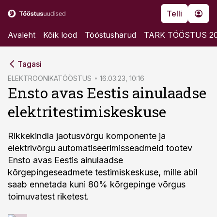
Telli
Avaleht
Kõik lood
Tööstusharud
TARK TÖÖSTUS 2
cebook
Tagasi
Twitter)
ELEKTROONIKATÖÖSTUS
16.03.23, 10:16
Ensto avas Eestis ainulaadse
kedIn
elektritestimiskeskuse
ail
k
Rikkekindla jaotusvõrgu komponente ja
elektrivõrgu automatiseerimisseadmeid tootev
Ensto avas Eestis ainulaadse
kõrgepingeseadmete testimiskeskuse, mille abil
saab ennetada kuni 80% kõrgepinge võrgus
toimuvatest riketest.