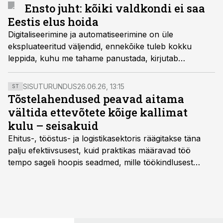
tootmismahtu kasvatada enam kui kaks korda.
Ensto juht: kõiki valdkondi ei saa
Eestis elus hoida
Digitaliseerimine ja automatiseerimine on üle
ekspluateeritud väljendid, ennekõike tuleb kokku
leppida, kuhu me tahame panustada, kirjutab
elektroonikatööstuse Ensto juht Kaarel Suuk
vastuseks Tööstusuudiste arvamusliidrite küsitlusele.
SISUTURUNDUS
26.06.26, 13:15
ST
Tõstelahendused peavad aitama
vältida ettevõtete kõige kallimat
kulu – seisakuid
Ehitus-, tööstus- ja logistikasektoris räägitakse täna
palju efektiivsusest, kuid praktikas määravad töö
tempo sageli hoopis seadmed, mille töökindlusest
sõltub kogu objekti või tootmise sujuvus. Kui tõstuk
seisab, töö katkeb või masin ei vasta töötingimustele,
ei tähenda see ettevõtte jaoks ainult tehnilist
probleemi, vaid otsest rahalist kulu, venivaid tähtaegu
ja suuremaid riske tööohutusele.