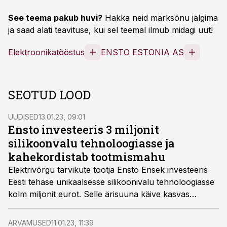
See teema pakub huvi?
Hakka neid märksõnu jälgima
ja saad alati teavituse, kui sel teemal ilmub midagi uut!
Elektroonikatööstus
ENSTO ESTONIA AS
SEOTUD LOOD
UUDISED
13.01.23, 09:01
Ensto investeeris 3 miljonit
silikoonvalu tehnoloogiasse ja
kahekordistab tootmismahu
Elektrivõrgu tarvikute tootja Ensto Ensek investeeris
Eesti tehase unikaalsesse silikoonivalu tehnoloogiasse
kolm miljonit eurot. Selle ärisuuna käive kasvas
lõppenud aastal 24% ning ettevõtte eesmärk on
järgmise kolme aasta jooksul silikoonivalu
ARVAMUSED
11.01.23, 11:39