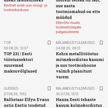
Bestnet avab uue müügi- ja
uue aasta
tootmiskeskuse
tootmismahud on ette
müüdud
Ettevõte muutis
tootmistöötajate
palgasüsteemi
TOP
MAJANDUSTULEMUSED
06.08.26, 13:07
04.08.26, 08:13
TOP 231 | Eesti
Kehra metallitööstus
tööstussektori
mitmekordistas kasumi
suuremad
ja uus tootmishoone
maksuvõlglased
valmib plaanitust
varem
UUDISED
MAJANDUSTULEMUSED
07.08.26, 11:52
30.07.26, 13:12
Rallistaar Elfyn Evans
Hanza Eesti tehaste
ostis Eestis toodetud
kasum kolmekordistus