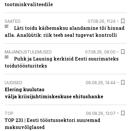
tootmiskvaliteedile
SAATED
07.08.26, 11:24
Läti toidu käibemaksu alandamine tõi hinnad
alla. Analüütik: riik teeb seal tugevat kontrolli
MAJANDUSTULEMUSED
07.08.26, 08:00
Puhk ja Lausing kerkisid Eesti suurimateks
toidutöösturiteks
UUDISED
06.08.26, 14:44
Elering kuulutas
välja kriisijuhtimiskeskuse ehitushanke
TOP
06.08.26, 13:07
TOP 231 | Eesti tööstussektori suuremad
maksuvõlglased