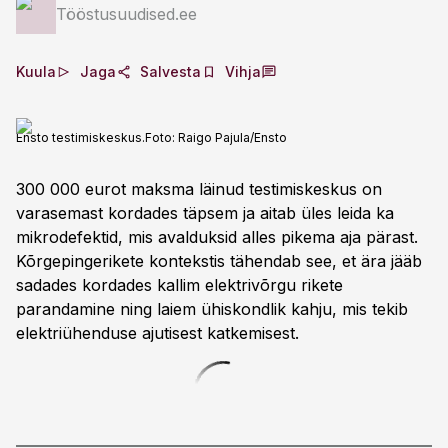
Tööstusuudised.ee
Kuula
Jaga
Salvesta
Vihja
Ensto testimiskeskus.
Foto:
Raigo Pajula/Ensto
300 000 eurot maksma läinud testimiskeskus on
varasemast kordades täpsem ja aitab üles leida ka
mikrodefektid, mis avalduksid alles pikema aja pärast.
Kõrgepingerikete kontekstis tähendab see, et ära jääb
sadades kordades kallim elektrivõrgu rikete
parandamine ning laiem ühiskondlik kahju, mis tekib
elektriühenduse ajutisest katkemisest.