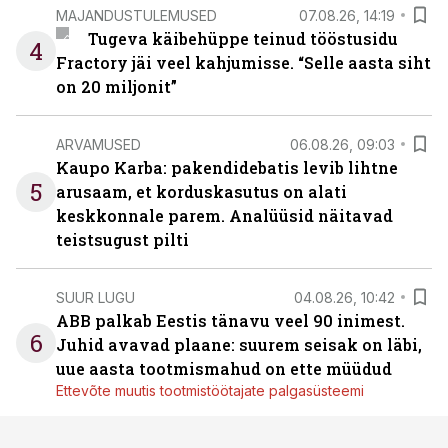
MAJANDUSTULEMUSED
07.08.26, 14:19
Tugeva käibehüppe teinud tööstusidu
4
Fractory jäi veel kahjumisse. “Selle aasta siht
on 20 miljonit”
ARVAMUSED
06.08.26, 09:03
Kaupo Karba: pakendidebatis levib lihtne
5
arusaam, et korduskasutus on alati
keskkonnale parem. Analüüsid näitavad
teistsugust pilti
SUUR LUGU
04.08.26, 10:42
ABB palkab Eestis tänavu veel 90 inimest.
6
Juhid avavad plaane: suurem seisak on läbi,
uue aasta tootmismahud on ette müüdud
Ettevõte muutis tootmistöötajate palgasüsteemi