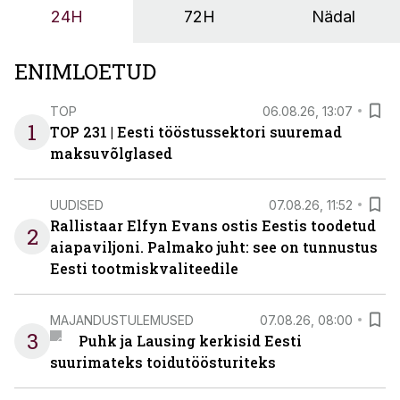
24H
72H
Nädal
ENIMLOETUD
TOP
06.08.26, 13:07
1
TOP 231 | Eesti tööstussektori suuremad
maksuvõlglased
UUDISED
07.08.26, 11:52
Rallistaar Elfyn Evans ostis Eestis toodetud
2
aiapaviljoni. Palmako juht: see on tunnustus
Eesti tootmiskvaliteedile
MAJANDUSTULEMUSED
07.08.26, 08:00
3
Puhk ja Lausing kerkisid Eesti
suurimateks toidutöösturiteks