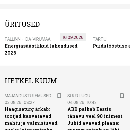
ÜRITUSED
16.09.2026
TALLINN - IDA-VIRUMAA
TARTU
Energiasäästlikud lahendused
Puidutööstuse 
2026
HETKEL KUUM
MAJANDUSTULEMUSED
SUUR LUGU
03.08.26, 08:27
04.08.26, 10:42
Haagiseturg ärkab:
ABB palkab Eestis
tootjad kasvatavad
tänavu veel 90 inimest.
mahtu ja valmistuvad
Juhid avavad plaane:
uueks laienemiseks
suurem seisak on läbi,