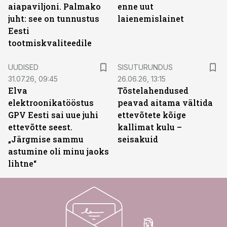
aiapaviljoni. Palmako
enne uut
juht: see on tunnustus
laienemislainet
Eesti
tootmiskvaliteedile
ST
UUDISED
SISUTURUNDUS
31.07.26, 09:45
26.06.26, 13:15
Elva
Tõstelahendused
elektroonikatööstus
peavad aitama vältida
GPV Eesti sai uue juhi
ettevõtete kõige
ettevõtte seest.
kallimat kulu –
„Järgmise sammu
seisakuid
astumine oli minu jaoks
lihtne“