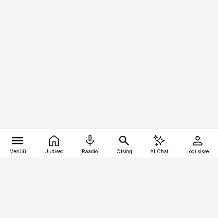
Menüü
Uudised
Raadio
Otsing
AI Chat
Logi sisse
Vana-Lõuna 39/1, 19094 Tallinn
(+372) 667 0111