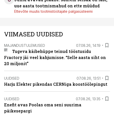
uue aasta tootmismahud on ette müüdud
Ettevõte muutis tootmistöötajate palgasüsteemi
VIIMASED UUDISED
MAJANDUSTULEMUSED
07.08.26, 14:19
Tugeva käibehüppe teinud tööstusidu
Fractory jäi veel kahjumisse. “Selle aasta siht on
20 miljonit”
UUDISED
07.08.26, 13:51
Harju Elekter pikendas CERNiga koostöölepingut
UUDISED
07.08.26, 13:35
Enefit avas Poolas oma seni suurima
päikesepargi