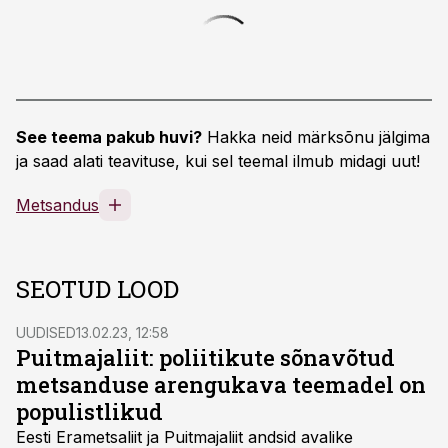
See teema pakub huvi?
Hakka neid märksõnu jälgima
ja saad alati teavituse, kui sel teemal ilmub midagi uut!
Metsandus
SEOTUD LOOD
UUDISED
13.02.23, 12:58
Puitmajaliit: poliitikute sõnavõtud
metsanduse arengukava teemadel on
populistlikud
Eesti Erametsaliit ja Puitmajaliit andsid avalike