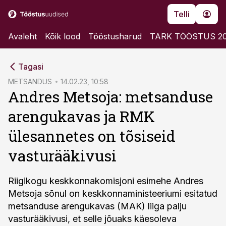
Telli
Avaleht
Kõik lood
Tööstusharud
TARK TÖÖSTUS 2
cebook
Tagasi
Twitter)
METSANDUS
14.02.23, 10:58
Andres Metsoja: metsanduse
kedIn
arengukavas ja RMK
ail
ülesannetes on tõsiseid
k
vasturääkivusi
Riigikogu keskkonnakomisjoni esimehe Andres
Metsoja sõnul on keskkonnaministeeriumi esitatud
metsanduse arengukavas (MAK) liiga palju
vasturääkivusi, et selle jõuaks käesoleva