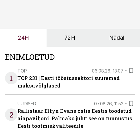
märksa pikemaks ja süsteemsemaks. Konkurents on
kasvanud, kliendid kaaluvad otsuseid põhjalikumalt
ning partnerit ei valita enam ainult tootmisvõimekuse
või hinnakirja järgi.
24H
72H
Nädal
ENIMLOETUD
TOP
06.08.26, 13:07
1
TOP 231 | Eesti tööstussektori suuremad
maksuvõlglased
UUDISED
07.08.26, 11:52
Rallistaar Elfyn Evans ostis Eestis toodetud
2
aiapaviljoni. Palmako juht: see on tunnustus
Eesti tootmiskvaliteedile