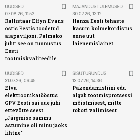
UUDISED
MAJANDUSTULEMUSED
07.08.26, 11:52
30.07.26, 13:12
Rallistaar Elfyn Evans
Hanza Eesti tehaste
ostis Eestis toodetud
kasum kolmekordistus
aiapaviljoni. Palmako
enne uut
juht: see on tunnustus
laienemislainet
Eesti
tootmiskvaliteedile
ST
UUDISED
SISUTURUNDUS
31.07.26, 09:45
13.07.26, 14:36
Elva
Pakendamisliini edu
elektroonikatööstus
algab tootmisprotsessi
GPV Eesti sai uue juhi
mõistmisest, mitte
ettevõtte seest.
roboti valimisest
„Järgmise sammu
astumine oli minu jaoks
lihtne“