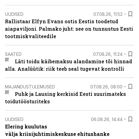
UUDISED
07.08.26, 11:52
Rallistaar Elfyn Evans ostis Eestis toodetud
aiapaviljoni. Palmako juht: see on tunnustus Eesti
tootmiskvaliteedile
SAATED
07.08.26, 11:24
Läti toidu käibemaksu alandamine tõi hinnad
alla. Analüütik: riik teeb seal tugevat kontrolli
MAJANDUSTULEMUSED
07.08.26, 08:00
Puhk ja Lausing kerkisid Eesti suurimateks
toidutöösturiteks
UUDISED
06.08.26, 14:44
Elering kuulutas
välja kriisijuhtimiskeskuse ehitushanke