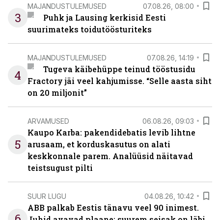
MAJANDUSTULEMUSED
07.08.26, 08:00
3
Puhk ja Lausing kerkisid Eesti
suurimateks toidutöösturiteks
MAJANDUSTULEMUSED
07.08.26, 14:19
Tugeva käibehüppe teinud tööstusidu
4
Fractory jäi veel kahjumisse. “Selle aasta siht
on 20 miljonit”
ARVAMUSED
06.08.26, 09:03
Kaupo Karba: pakendidebatis levib lihtne
5
arusaam, et korduskasutus on alati
keskkonnale parem. Analüüsid näitavad
teistsugust pilti
SUUR LUGU
04.08.26, 10:42
ABB palkab Eestis tänavu veel 90 inimest.
6
Juhid avavad plaane: suurem seisak on läbi,