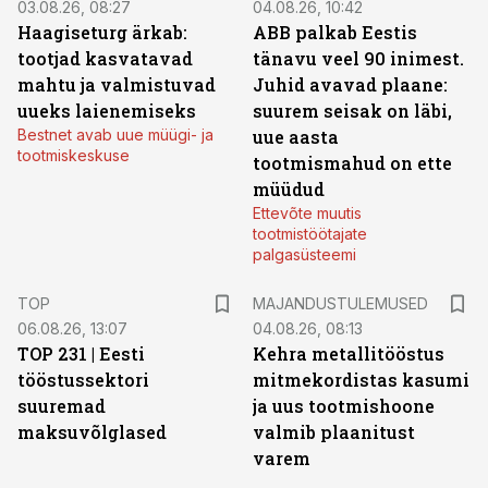
03.08.26, 08:27
04.08.26, 10:42
Haagiseturg ärkab:
ABB palkab Eestis
tootjad kasvatavad
tänavu veel 90 inimest.
mahtu ja valmistuvad
Juhid avavad plaane:
uueks laienemiseks
suurem seisak on läbi,
Bestnet avab uue müügi- ja
uue aasta
tootmiskeskuse
tootmismahud on ette
müüdud
Ettevõte muutis
tootmistöötajate
palgasüsteemi
TOP
MAJANDUSTULEMUSED
06.08.26, 13:07
04.08.26, 08:13
TOP 231 | Eesti
Kehra metallitööstus
tööstussektori
mitmekordistas kasumi
suuremad
ja uus tootmishoone
maksuvõlglased
valmib plaanitust
varem