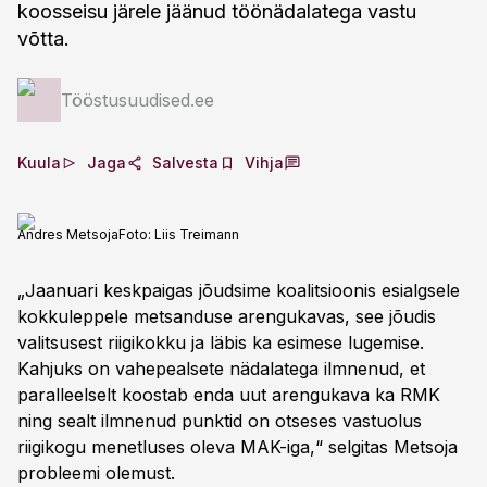
koosseisu järele jäänud töönädalatega vastu
võtta.
Tööstusuudised.ee
Kuula
Jaga
Salvesta
Vihja
Andres Metsoja
Foto:
Liis Treimann
„Jaanuari keskpaigas jõudsime koalitsioonis esialgsele
kokkuleppele metsanduse arengukavas, see jõudis
valitsusest riigikokku ja läbis ka esimese lugemise.
Kahjuks on vahepealsete nädalatega ilmnenud, et
paralleelselt koostab enda uut arengukava ka RMK
ning sealt ilmnenud punktid on otseses vastuolus
riigikogu menetluses oleva MAK-iga,“ selgitas Metsoja
probleemi olemust.