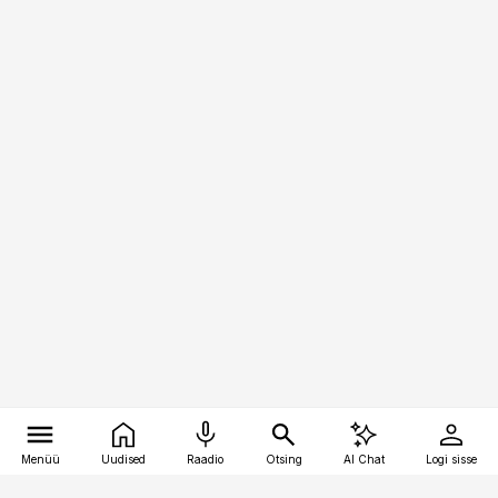
Menüü
Uudised
Raadio
Otsing
AI Chat
Logi sisse