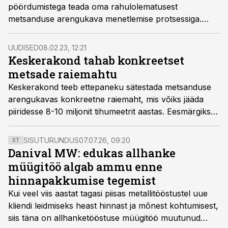
pöördumistega teada oma rahulolematusest
metsanduse arengukava menetlemise protsessiga.
Erametsaliit tegi ettepaneku sellisel kujul arengukava
mitte heaks kiita, Puitmajaliit ei pea õigeks niivõrd
UUDISED
08.02.23, 12:21
olulise dokumendi menetlemist vahetult enne Riigikogu
Keskerakond tahab konkreetset
valimisi.
metsade raiemahtu
Keskerakond teeb ettepaneku sätestada metsanduse
arengukavas konkreetne raiemaht, mis võiks jääda
piiridesse 8-10 miljonit tihumeetrit aastas. Eesmärgiks
on saavutada raiemaht alla 9 miljoni tihumeetri.
SISUTURUNDUS
07.07.26, 09:20
ST
Danival MW: edukas allhanke
müügitöö algab ammu enne
hinnapakkumise tegemist
Kui veel viis aastat tagasi piisas metallitööstustel uue
kliendi leidmiseks heast hinnast ja mõnest kohtumisest,
siis täna on allhanketööstuse müügitöö muutunud