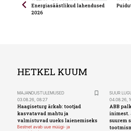
Energiasäästlikud lahendused
Puidu
2026
HETKEL KUUM
MAJANDUSTULEMUSED
SUUR LUG
03.08.26, 08:27
04.08.26, 1
Haagiseturg ärkab: tootjad
ABB palk
kasvatavad mahtu ja
inimest.
valmistuvad uueks laienemiseks
suurem s
Bestnet avab uue müügi- ja
tootmis