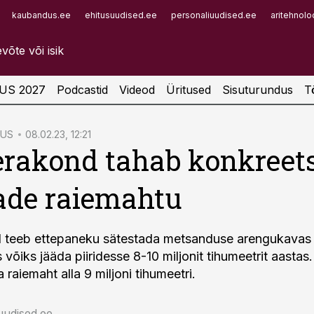
kaubandus.ee
ehitusuudised.ee
personaliuudised.ee
aritehnolo
Infopank
Radar
US 2027
Podcastid
Videod
Üritused
Sisuturundus
T
US
08.02.23, 12:21
rakond tahab konkreet
ade raiemahtu
 teeb ettepaneku sätestada metsanduse arengukavas
 võiks jääda piiridesse 8-10 miljonit tihumeetrit aasta
raiemaht alla 9 miljoni tihumeetri.
uudised.ee