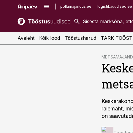
pollumajandus.ee
logistikauudised.ee
kaubandus.ee
imelineajalugu.ee
kinnisvarauudised.ee
imelineteadus.ee
Avaleht
Kõik lood
Tööstusharud
TARK TÖÖST
cebook
METSAMAJAND
Keske
Twitter)
kedIn
mets
ail
k
Keskerakond
raiemaht, mis
on saavutada 
Tööstus