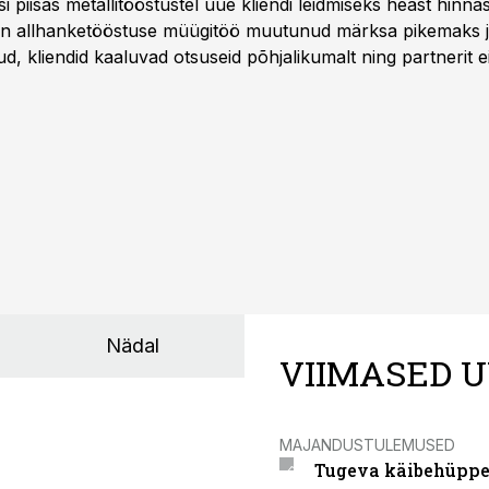
asi piisas metallitööstustel uue kliendi leidmiseks heast hinna
a on allhanketööstuse müügitöö muutunud märksa pikemaks
 kliendid kaaluvad otsuseid põhjalikumalt ning partnerit ei
nnakirja järgi.
Nädal
VIIMASED U
MAJANDUSTULEMUSED
Tugeva käibehüppe 