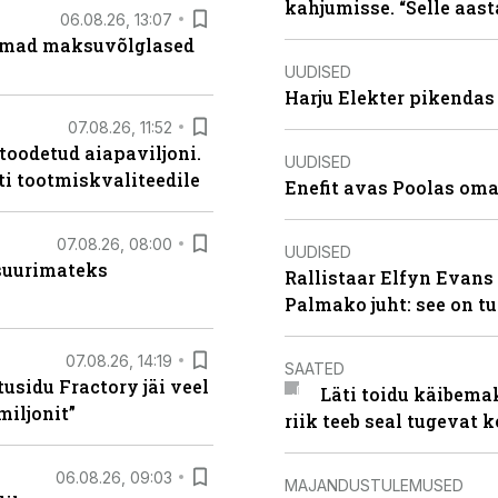
kahjumisse. “Selle aast
06.08.26, 13:07
uremad maksuvõlglased
UUDISED
Harju Elekter pikenda
07.08.26, 11:52
 toodetud aiapaviljoni.
UUDISED
ti tootmiskvaliteedile
Enefit avas Poolas oma
07.08.26, 08:00
UUDISED
 suurimateks
Rallistaar Elfyn Evans 
Palmako juht: see on t
07.08.26, 14:19
SAATED
usidu Fractory jäi veel
Läti toidu käibema
miljonit”
riik teeb seal tugevat k
06.08.26, 09:03
MAJANDUSTULEMUSED