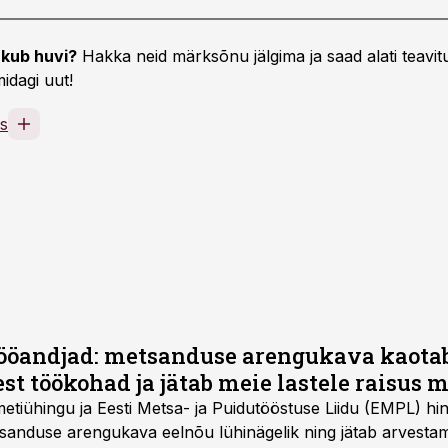
kub huvi?
Hakka neid märksõnu jälgima ja saad alati teavitu
idagi uut!
s
tööandjad: metsanduse arengukava kaota
t töökohad ja jätab meie lastele raisus 
metiühingu ja Eesti Metsa- ja Puidutööstuse Liidu (EMPL) h
tsanduse arengukava eelnõu lühinägelik ning jätab arvesta