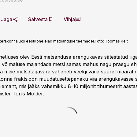
Jaga
Salvesta
Vihja
skerakonna üks eestkõneleiad matsanduse teemadel.
Foto:
Toomas Kelt
netluses olev Eesti metsanduse arengukavas sätestatud liig
ab võimaluse majandada metsi samas mahus nagu praegu eh
 meie metsatagavara väheneb veelgi väga suurel määral n
onna fraktsioon muudatusettepaneku viia arengukavasse s
iemaht, mis jääks vahemikku 8-10 miljonit tihumeetrit aastas
ster Tõnis Mölder.