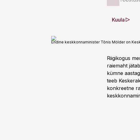
Kuula
Endine keskkonnaminister Tõnis Mölder on Ke
Riigikogus me
raiemaht jät
kümne aastaga
teeb Keskerak
konkreetne ra
keskkonnamini