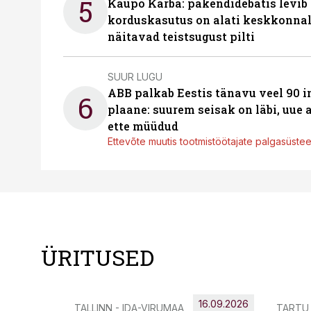
5
Kaupo Karba: pakendidebatis levib 
korduskasutus on alati keskkonna
näitavad teistsugust pilti
SUUR LUGU
ABB palkab Eestis tänavu veel 90 
6
plaane: suurem seisak on läbi, uue
ette müüdud
Ettevõte muutis tootmistöötajate palgasüste
ÜRITUSED
16.09.2026
TALLINN - IDA-VIRUMAA
TARTU