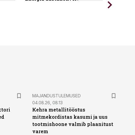
MAJANDUSTULEMUSED
04.08.26, 08:13
ktori
Kehra metallitööstus
ed
mitmekordistas kasumi ja uus
tootmishoone valmib plaanitust
varem