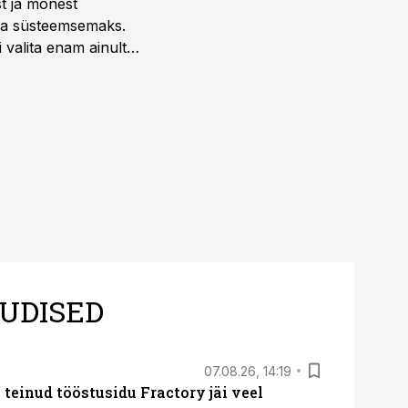
st ja mõnest
 ja süsteemsemaks.
 valita enam ainult
UDISED
07.08.26, 14:19
teinud tööstusidu Fractory jäi veel