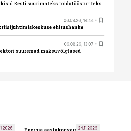
rkisid Eesti suurimateks toidutöösturiteks
06.08.26, 14:44
 kriisijuhtimiskeskuse ehitushanke
06.08.26, 13:07
ssektori suuremad maksuvõlglased
11.2026
24.11.2026
Energia aastakonverents 2026
Tark töö