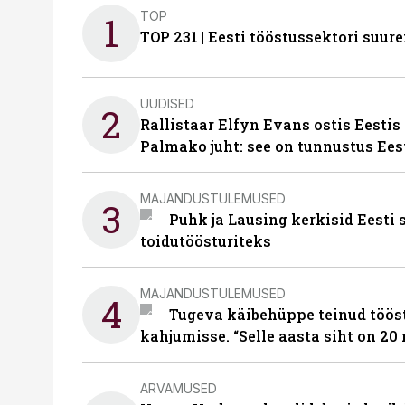
TOP
1
TOP 231 | Eesti tööstussektori su
UUDISED
2
Rallistaar Elfyn Evans ostis Eestis
Palmako juht: see on tunnustus Ees
MAJANDUSTULEMUSED
3
Puhk ja Lausing kerkisid Eesti
toidutöösturiteks
MAJANDUSTULEMUSED
4
Tugeva käibehüppe teinud tööst
kahjumisse. “Selle aasta siht on 20 
ARVAMUSED