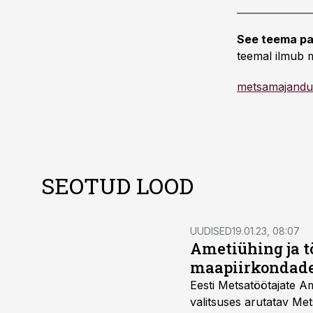
See teema pa
teemal ilmub m
metsamajandu
SEOTUD LOOD
UUDISED
19.01.23, 08:07
Ametiühing ja 
maapiirkondades
Eesti Metsatöötajate A
valitsuses arutatav Me