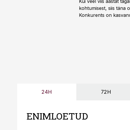
Kui veel viis aastat tag
kohtumisest, siis tän
Konkurents on kasvanud,
tootmisvõimekuse või hi
24H
72H
ENIMLOETUD