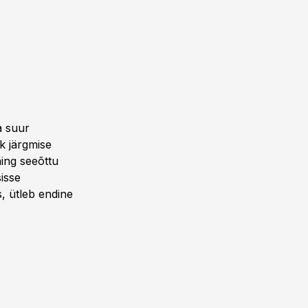
a suur
k järgmise
ing seeõttu
isse
, ütleb endine