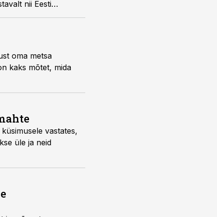
valt nii Eesti
gust oma metsa
on kaks mõtet, mida
emahte
 küsimusele vastates,
se üle ja neid
ne