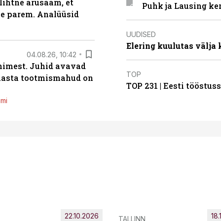
lihtne arusaam, et
Puhk ja Lausing ke
le parem. Analüüsid
UUDISED
Elering kuulutas välja
04.08.26, 10:42
inimest. Juhid avavad
TOP
 aasta tootmismahud on
TOP 231 | Eesti tööstu
emi
22.10.2026
18.
TALLINN