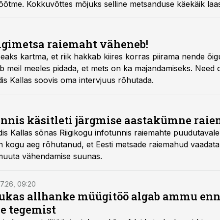
õõtme. Kokkuvõttes mõjuks selline metsanduse käekäik laasta
ondade elanike toimetulekule.
7
iigimetsa raiemaht väheneb!
aks kartma, et riik hakkab kiires korras piirama nende õi
b meil meeles pidada, et mets on ka majandamiseks. Need 
s Kallas soovis oma intervjuus rõhutada.
unnis käsitleti järgmise aastakümne rai
s Kallas sõnas Riigikogu infotunnis raiemahte puudutavale
on kogu aeg rõhutanud, et Eesti metsade raiemahud vaadatak
muuta vähendamise suunas.
7.26, 09:20
ukas allhanke müügitöö algab ammu en
e tegemist