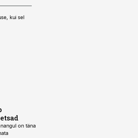
se, kui sel
b
metsad
innangul on täna
mata