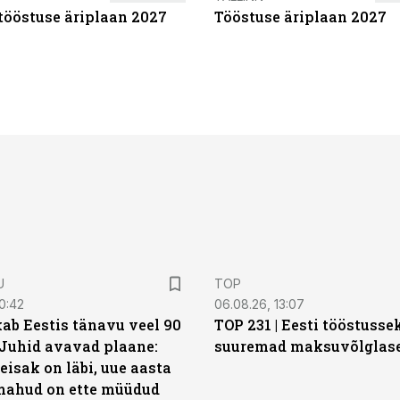
tööstuse äriplaan 2027
Tööstuse äriplaan 2027
U
TOP
0:42
06.08.26, 13:07
ab Eestis tänavu veel 90
TOP 231 | Eesti tööstusse
 Juhid avavad plaane:
suuremad maksuvõlglas
eisak on läbi, uue aasta
mahud on ette müüdud