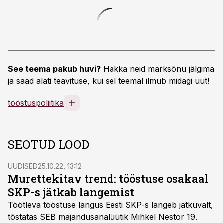
See teema pakub huvi?
Hakka neid märksõnu jälgima
ja saad alati teavituse, kui sel teemal ilmub midagi uut!
tööstuspoliitika
SEOTUD LOOD
UUDISED
25.10.22, 13:12
Murettekitav trend: tööstuse osakaal
SKP-s jätkab langemist
Töötleva tööstuse langus Eesti SKP-s langeb jätkuvalt,
tõstatas SEB majandusanalüütik Mihkel Nestor 19.