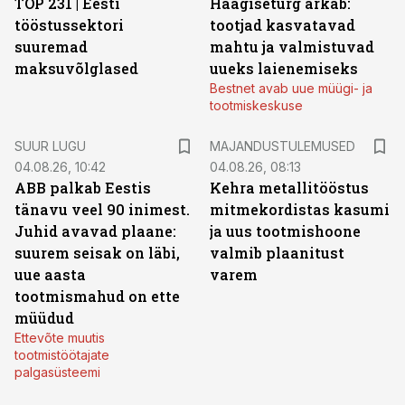
TOP 231 | Eesti
Haagiseturg ärkab:
tööstussektori
tootjad kasvatavad
suuremad
mahtu ja valmistuvad
maksuvõlglased
uueks laienemiseks
Bestnet avab uue müügi- ja
tootmiskeskuse
SUUR LUGU
MAJANDUSTULEMUSED
04.08.26, 10:42
04.08.26, 08:13
ABB palkab Eestis
Kehra metallitööstus
tänavu veel 90 inimest.
mitmekordistas kasumi
Juhid avavad plaane:
ja uus tootmishoone
suurem seisak on läbi,
valmib plaanitust
uue aasta
varem
tootmismahud on ette
müüdud
Ettevõte muutis
tootmistöötajate
palgasüsteemi