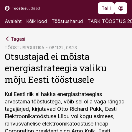
Telli
Avaleht
Kõik lood
Tööstusharud
TARK TÖÖSTUS 2
cebook
Tagasi
Twitter)
TÖÖSTUSPOLIITIKA
08.11.22, 08:23
Otsustajad ei mõista
kedIn
energiastrateegia valiku
ail
mõju Eesti tööstusele
k
Kui Eesti riik ei hakka energiastrateegias
arvestama tööstustega, võib sel olla väga rängad
tagajärjed, kirjutavad Otto Richard Pukk, Eesti
Elektroonikatööstuse Liidu volikogu esimees,
rahvusvahelise elektroonikatööstuse Incap
Corporation president ning Arno Kolk, Eesti