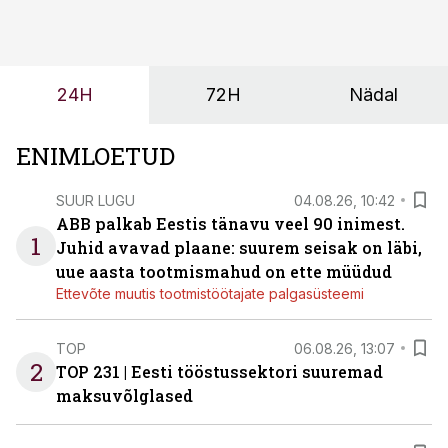
seisab, töö katkeb või masin ei vasta töötingimustele,
ei tähenda see ettevõtte jaoks ainult tehnilist
probleemi, vaid otsest rahalist kulu, venivaid tähtaegu
ja suuremaid riske tööohutusele.
24H
72H
Nädal
ENIMLOETUD
SUUR LUGU
04.08.26, 10:42
ABB palkab Eestis tänavu veel 90 inimest.
1
Juhid avavad plaane: suurem seisak on läbi,
uue aasta tootmismahud on ette müüdud
Ettevõte muutis tootmistöötajate palgasüsteemi
TOP
06.08.26, 13:07
2
TOP 231 | Eesti tööstussektori suuremad
maksuvõlglased