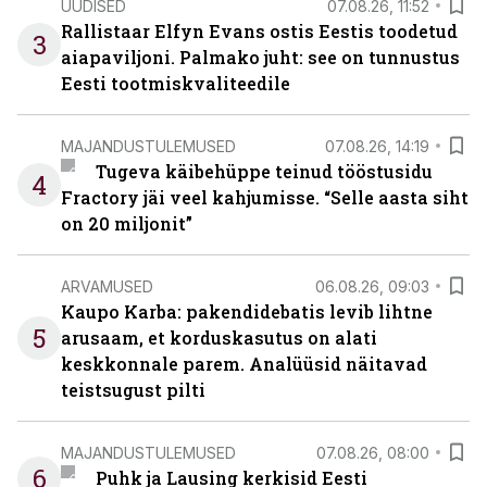
UUDISED
07.08.26, 11:52
Rallistaar Elfyn Evans ostis Eestis toodetud
3
aiapaviljoni. Palmako juht: see on tunnustus
Eesti tootmiskvaliteedile
MAJANDUSTULEMUSED
07.08.26, 14:19
Tugeva käibehüppe teinud tööstusidu
4
Fractory jäi veel kahjumisse. “Selle aasta siht
on 20 miljonit”
ARVAMUSED
06.08.26, 09:03
Kaupo Karba: pakendidebatis levib lihtne
5
arusaam, et korduskasutus on alati
keskkonnale parem. Analüüsid näitavad
teistsugust pilti
MAJANDUSTULEMUSED
07.08.26, 08:00
6
Puhk ja Lausing kerkisid Eesti