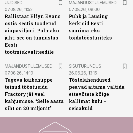
UUDISED
MAJANDUSTULEMUSED
07.08.26, 11:52
07.08.26, 08:00
Rallistaar Elfyn Evans
Puhk ja Lausing
ostis Eestis toodetud
kerkisid Eesti
aiapaviljoni. Palmako
suurimateks
juht: see on tunnustus
toidutöösturiteks
Eesti
tootmiskvaliteedile
ST
MAJANDUSTULEMUSED
SISUTURUNDUS
07.08.26, 14:19
26.06.26, 13:15
Tugeva käibehüppe
Tõstelahendused
teinud tööstusidu
peavad aitama vältida
Fractory jäi veel
ettevõtete kõige
kahjumisse. “Selle aasta
kallimat kulu –
siht on 20 miljonit”
seisakuid