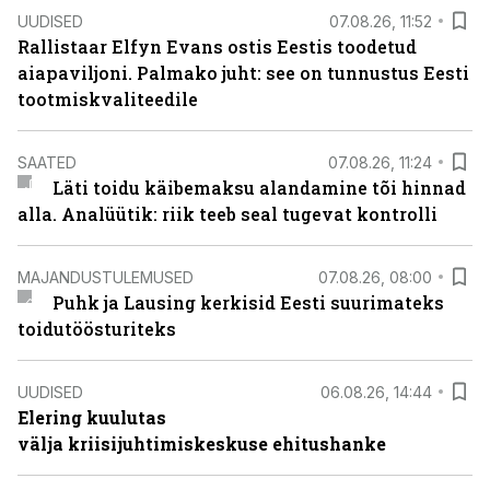
UUDISED
07.08.26, 11:52
Rallistaar Elfyn Evans ostis Eestis toodetud
aiapaviljoni. Palmako juht: see on tunnustus Eesti
tootmiskvaliteedile
SAATED
07.08.26, 11:24
Läti toidu käibemaksu alandamine tõi hinnad
alla. Analüütik: riik teeb seal tugevat kontrolli
MAJANDUSTULEMUSED
07.08.26, 08:00
Puhk ja Lausing kerkisid Eesti suurimateks
toidutöösturiteks
UUDISED
06.08.26, 14:44
Elering kuulutas
välja kriisijuhtimiskeskuse ehitushanke