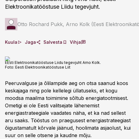
Elektroonikatööstuse Liidu tegevjuht.
Otto Rochard Pukk, Arno Kolk (Eesti Elektroonikatöö
Kuula
Jaga
Salvesta
Vihja
EEsti Elektroonikatööstuse Liidu tegevjuht Arno Kolk.
Foto:
Eesti Elektroonikatööstuse Liit
Peeruvalguse ja õlilampide aeg on otsa saanud koos
keskajaga ning pole kellelegi üllatuseks, et kogu
moodsa maailma toimimine sõltub energiatootmisest.
Ometigi ei ole Eesti valitsejate lähenemist
energiastrateegiale vaadates näha, et ka nad sellest
aru saaks. Tööstus on praegusest energiastrateegiast
õigustamatult kõrvale jäänud, hoolimata asjaolust, kui
suur on selle otsene ja kaudne mõju.