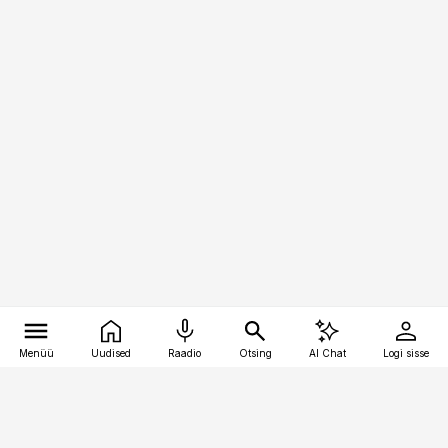
Menüü
Uudised
Raadio
Otsing
AI Chat
Logi sisse
Vana-Lõuna 39/1, 19094 Tallinn