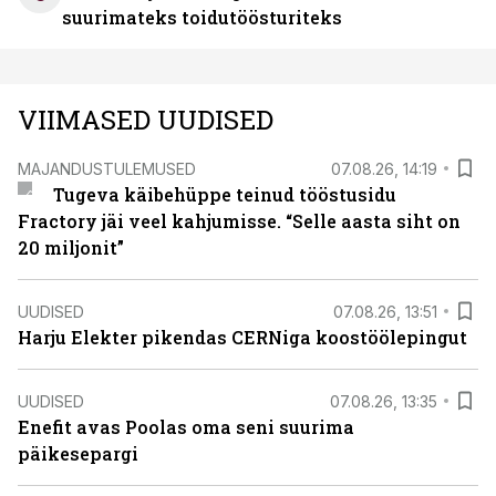
suurimateks toidutöösturiteks
VIIMASED UUDISED
MAJANDUSTULEMUSED
07.08.26, 14:19
Tugeva käibehüppe teinud tööstusidu
Fractory jäi veel kahjumisse. “Selle aasta siht on
20 miljonit”
UUDISED
07.08.26, 13:51
Harju Elekter pikendas CERNiga koostöölepingut
UUDISED
07.08.26, 13:35
Enefit avas Poolas oma seni suurima
päikesepargi