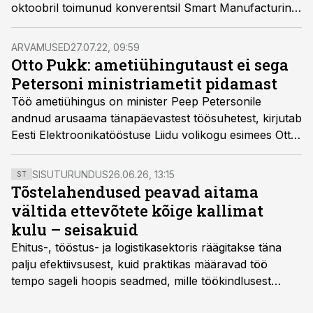
oktoobril toimunud konverentsil Smart Manufacturing
Meetup 2022 ühe pikajalise murettekitava trendi.
ARVAMUSED
27.07.22, 09:59
Otto Pukk: ametiühingutaust ei sega
Petersoni ministriametit pidamast
Töö ametiühingus on minister Peep Petersonile
andnud arusaama tänapäevastest töösuhetest, kirjutab
Eesti Elektroonikatööstuse Liidu volikogu esimees Otto
Pukk. Kuna pädevaid inimesi on Eestis vähe, tuleks
juba ainuüksi sellepärast Petersoni ministriametis
SISUTURUNDUS
26.06.26, 13:15
ST
toetada.
Tõstelahendused peavad aitama
vältida ettevõtete kõige kallimat
kulu – seisakuid
Ehitus-, tööstus- ja logistikasektoris räägitakse täna
palju efektiivsusest, kuid praktikas määravad töö
tempo sageli hoopis seadmed, mille töökindlusest
sõltub kogu objekti või tootmise sujuvus. Kui tõstuk