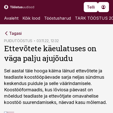
Telli
Avaleht
Kõik lood
Tööstusharud
TARK TÖÖSTUS 2
cebook
Tagasi
Twitter)
PUIDUTÖÖSTUS
03.11.22, 12:32
Ettevõtete käeulatuses on
kedIn
väga palju ajujõudu
ail
k
Sel aastal täie hooga käima läinud ettevõtete ja
teadlaste koostööpäevade sarja neljas sündmus
keskendus puidule ja selle väärindamisele.
Koostööformaadis, kus lõviosa päevast on
mõeldud teadlaste ja ettevõtjate omavahelise
koostöö suurendamiseks, näevad kasu mõlemad.