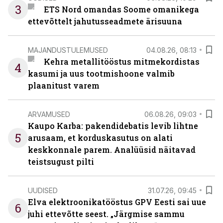
3
ETS Nord omandas Soome omanikega
ettevõttelt jahutusseadmete ärisuuna
MAJANDUSTULEMUSED
04.08.26, 08:13
Kehra metallitööstus mitmekordistas
4
kasumi ja uus tootmishoone valmib
plaanitust varem
ARVAMUSED
06.08.26, 09:03
Kaupo Karba: pakendidebatis levib lihtne
5
arusaam, et korduskasutus on alati
keskkonnale parem. Analüüsid näitavad
teistsugust pilti
UUDISED
31.07.26, 09:45
Elva elektroonikatööstus GPV Eesti sai uue
6
juhi ettevõtte seest. „Järgmise sammu