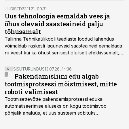
juht „tõmbab kangi“ hoopis Hiiumaal.
UUDISED
23.11.21, 09:31
Uus tehnoloogia eemaldab vees ja
õhus olevaid saasteaineid palju
tõhusamalt
Tallinna Tehnikaülikooli teadlaste loodud lahendus
võimaldab raskesti lagunevaid saasteaineid eemaldada
nii veest kui ka õhust senisest oluliselt efektiivsemalt,
kuid uue tehnoloogia rakendamine sõltub paraku nii
rahast kui ka riigi ja erasektori huvist.
SISUTURUNDUS
13.07.26, 14:36
ST
Pakendamisliini edu algab
tootmisprotsessi mõistmisest, mitte
roboti valimisest
Tootmisettevõtte pakendamisprotsessi eduka
automatiseerimise aluseks on kogu tootmisvoo
põhjalik analüüs, et uus süsteem sobituks
olemasolevasse keskkonda, aitaks vähendada
tööjõuvajadust ning oleks valmis ka ettevõtte