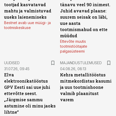
tootjad kasvatavad
tänavu veel 90 inimest.
mahtu ja valmistuvad
Juhid avavad plaane:
uueks laienemiseks
suurem seisak on läbi,
Bestnet avab uue müügi- ja
uue aasta
tootmiskeskuse
tootmismahud on ette
müüdud
Ettevõte muutis
tootmistöötajate
palgasüsteemi
UUDISED
MAJANDUSTULEMUSED
31.07.26, 09:45
04.08.26, 08:13
Elva
Kehra metallitööstus
elektroonikatööstus
mitmekordistas kasumi
GPV Eesti sai uue juhi
ja uus tootmishoone
ettevõtte seest.
valmib plaanitust
„Järgmise sammu
varem
astumine oli minu jaoks
lihtne“