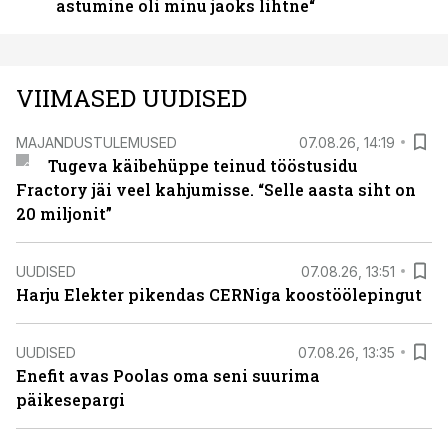
astumine oli minu jaoks lihtne“
VIIMASED UUDISED
MAJANDUSTULEMUSED
07.08.26, 14:19
Tugeva käibehüppe teinud tööstusidu
Fractory jäi veel kahjumisse. “Selle aasta siht on
20 miljonit”
UUDISED
07.08.26, 13:51
Harju Elekter pikendas CERNiga koostöölepingut
UUDISED
07.08.26, 13:35
Enefit avas Poolas oma seni suurima
päikesepargi