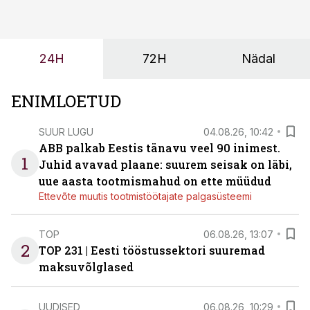
tulevasteks arenguteks. Lihtsalt roboti lisamine
enamasti oodatud tulemust ei too, nendib tootmise ja
tööstuse automatiseerimislahenduste arendaja Smitech
24H
72H
Nädal
OÜ tegevjuht Sander Mitendorf.
ENIMLOETUD
SUUR LUGU
04.08.26, 10:42
ABB palkab Eestis tänavu veel 90 inimest.
1
Juhid avavad plaane: suurem seisak on läbi,
uue aasta tootmismahud on ette müüdud
Ettevõte muutis tootmistöötajate palgasüsteemi
TOP
06.08.26, 13:07
2
TOP 231 | Eesti tööstussektori suuremad
maksuvõlglased
UUDISED
06.08.26, 10:29