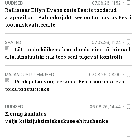
UUDISED
07.08.26, 11:52
Rallistaar Elfyn Evans ostis Eestis toodetud
aiapaviljoni. Palmako juht: see on tunnustus Eesti
tootmiskvaliteedile
SAATED
07.08.26, 11:24
Läti toidu käibemaksu alandamine tõi hinnad
alla. Analüütik: riik teeb seal tugevat kontrolli
MAJANDUSTULEMUSED
07.08.26, 08:00
Puhk ja Lausing kerkisid Eesti suurimateks
toidutöösturiteks
UUDISED
06.08.26, 14:44
Elering kuulutas
välja kriisijuhtimiskeskuse ehitushanke