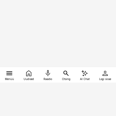
Menüü
Uudised
Raadio
Otsing
AI Chat
Logi sisse
Vana-Lõuna 39/1, 19094 Tallinn
(+372) 667 0111