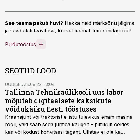
See teema pakub huvi?
Hakka neid märksõnu jälgima
ja saad alati teavituse, kui sel teemal ilmub midagi uut!
Puidutööstus
SEOTUD LOOD
UUDISED
28.09.22, 13:04
Tallinna Tehnikaülikooli uus labor
mõjutab digitaalsete kaksikute
võidukäiku Eesti tööstuses
Kraanajuht või traktorist ei istu tulevikus enam masina
rooli, vaid saab seda juhtida kaugelt – piltlikult öeldes
kas või kodust kohvitassi tagant. Üllatav ei ole ka
olukord, kus kraana töötab Ida-Virumaal, kuid selle