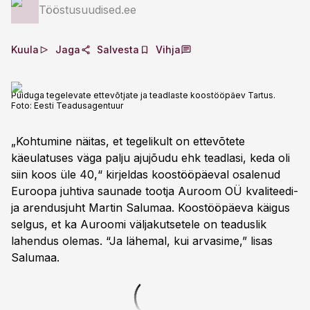
Tööstusuudised.ee
Kuula
Jaga
Salvesta
Vihja
Puiduga tegelevate ettevõtjate ja teadlaste koostööpäev Tartus.
Foto:
Eesti Teadusagentuur
„Kohtumine näitas, et tegelikult on ettevõtete
käeulatuses väga palju ajujõudu ehk teadlasi, keda oli
siin koos üle 40,“ kirjeldas koostööpäeval osalenud
Euroopa juhtiva saunade tootja Auroom OÜ kvaliteedi-
ja arendusjuht Martin Salumaa. Koostööpäeva käigus
selgus, et ka Auroomi väljakutsetele on teaduslik
lahendus olemas. “Ja lähemal, kui arvasime,” lisas
Salumaa.