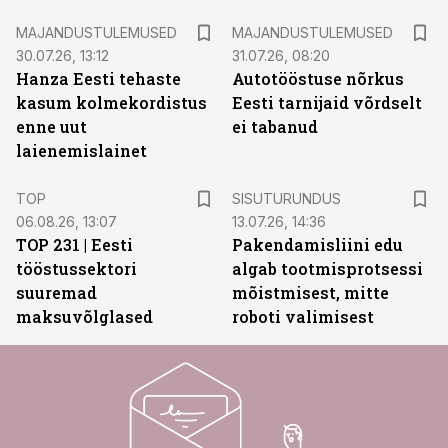
MAJANDUSTULEMUSED
MAJANDUSTULEMUSED
30.07.26, 13:12
31.07.26, 08:20
Hanza Eesti tehaste
Autotööstuse nõrkus
kasum kolmekordistus
Eesti tarnijaid võrdselt
enne uut
ei tabanud
laienemislainet
ST
TOP
SISUTURUNDUS
06.08.26, 13:07
13.07.26, 14:36
TOP 231 | Eesti
Pakendamisliini edu
tööstussektori
algab tootmisprotsessi
suuremad
mõistmisest, mitte
maksuvõlglased
roboti valimisest