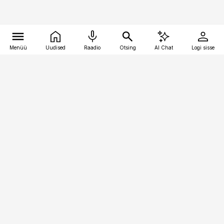
Menüü
Uudised
Raadio
Otsing
AI Chat
Logi sisse
Vana-Lõuna 39/1, 19094 Tallinn
(+372) 667 0111
toostusuudised@toostusuudised.ee
Telli
Reklaam
Firmast
Sisu kasutamisõigused
Ajakirjaniku
eetikakoodeks
Üldtingimused
Privaatsustingimused