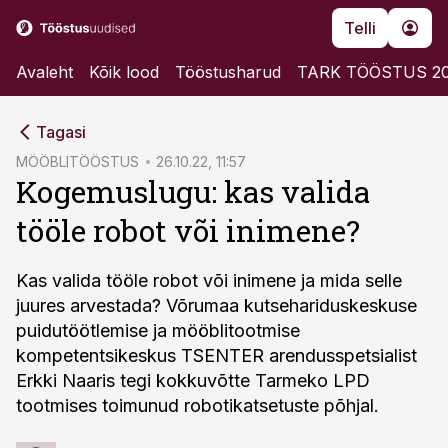
Telli
Avaleht
Kõik lood
Tööstusharud
TARK TÖÖSTUS 2
cebook
Tagasi
Twitter)
MÖÖBLITÖÖSTUS
26.10.22, 11:57
Kogemuslugu: kas valida
kedIn
tööle robot või inimene?
ail
k
Kas valida tööle robot või inimene ja mida selle
juures arvestada? Võrumaa kutsehariduskeskuse
puidutöötlemise ja mööblitootmise
kompetentsikeskus TSENTER arendusspetsialist
Erkki Naaris tegi kokkuvõtte Tarmeko LPD
tootmises toimunud robotikatsetuste põhjal.