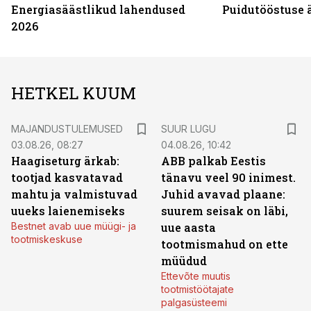
Energiasäästlikud lahendused
Puidutööstuse 
2026
HETKEL KUUM
MAJANDUSTULEMUSED
SUUR LUGU
03.08.26, 08:27
04.08.26, 10:42
Haagiseturg ärkab:
ABB palkab Eestis
tootjad kasvatavad
tänavu veel 90 inimest.
mahtu ja valmistuvad
Juhid avavad plaane:
uueks laienemiseks
suurem seisak on läbi,
Bestnet avab uue müügi- ja
uue aasta
tootmiskeskuse
tootmismahud on ette
müüdud
Ettevõte muutis
tootmistöötajate
palgasüsteemi