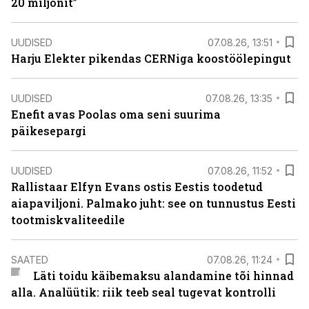
20 miljonit”
UUDISED
07.08.26, 13:51
Harju Elekter pikendas CERNiga koostöölepingut
UUDISED
07.08.26, 13:35
Enefit avas Poolas oma seni suurima
päikesepargi
UUDISED
07.08.26, 11:52
Rallistaar Elfyn Evans ostis Eestis toodetud
aiapaviljoni. Palmako juht: see on tunnustus Eesti
tootmiskvaliteedile
SAATED
07.08.26, 11:24
Läti toidu käibemaksu alandamine tõi hinnad
alla. Analüütik: riik teeb seal tugevat kontrolli