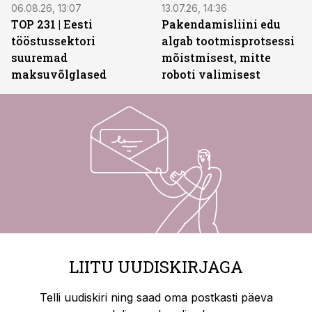
06.08.26, 13:07
13.07.26, 14:36
TOP 231 | Eesti
Pakendamisliini edu
tööstussektori
algab tootmisprotsessi
suuremad
mõistmisest, mitte
maksuvõlglased
roboti valimisest
LIITU UUDISKIRJAGA
Telli uudiskiri ning saad oma postkasti päeva