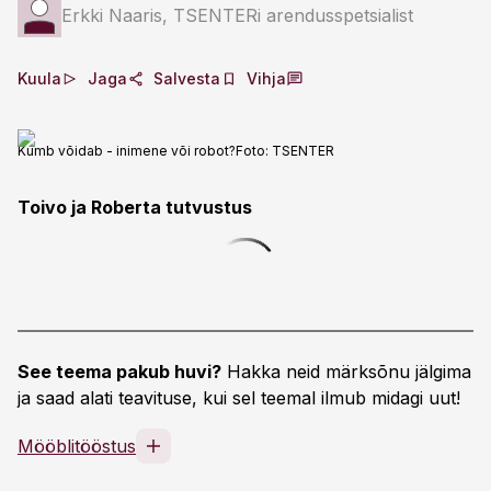
Erkki Naaris, TSENTERi arendusspetsialist
Kuula
Jaga
Salvesta
Vihja
Kumb võidab - inimene või robot?
Foto:
TSENTER
Toivo ja Roberta tutvustus
See teema pakub huvi?
Hakka neid märksõnu jälgima
ja saad alati teavituse, kui sel teemal ilmub midagi uut!
Mööblitööstus