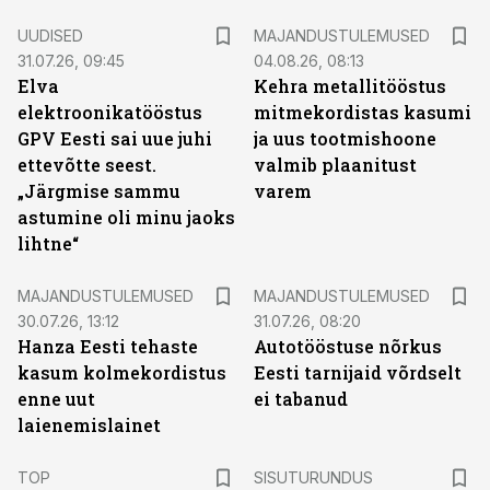
UUDISED
MAJANDUSTULEMUSED
31.07.26, 09:45
04.08.26, 08:13
Elva
Kehra metallitööstus
elektroonikatööstus
mitmekordistas kasumi
GPV Eesti sai uue juhi
ja uus tootmishoone
ettevõtte seest.
valmib plaanitust
„Järgmise sammu
varem
astumine oli minu jaoks
lihtne“
MAJANDUSTULEMUSED
MAJANDUSTULEMUSED
30.07.26, 13:12
31.07.26, 08:20
Hanza Eesti tehaste
Autotööstuse nõrkus
kasum kolmekordistus
Eesti tarnijaid võrdselt
enne uut
ei tabanud
laienemislainet
ST
TOP
SISUTURUNDUS