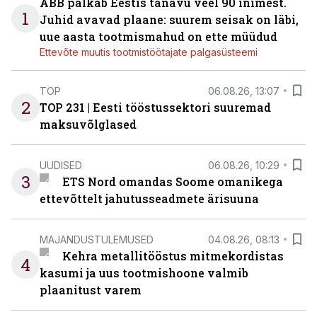
ABB palkab Eestis tänavu veel 90 inimest.
1
Juhid avavad plaane: suurem seisak on läbi,
uue aasta tootmismahud on ette müüdud
Ettevõte muutis tootmistöötajate palgasüsteemi
TOP
06.08.26, 13:07
2
TOP 231 | Eesti tööstussektori suuremad
maksuvõlglased
UUDISED
06.08.26, 10:29
3
ETS Nord omandas Soome omanikega
ettevõttelt jahutusseadmete ärisuuna
MAJANDUSTULEMUSED
04.08.26, 08:13
Kehra metallitööstus mitmekordistas
4
kasumi ja uus tootmishoone valmib
plaanitust varem