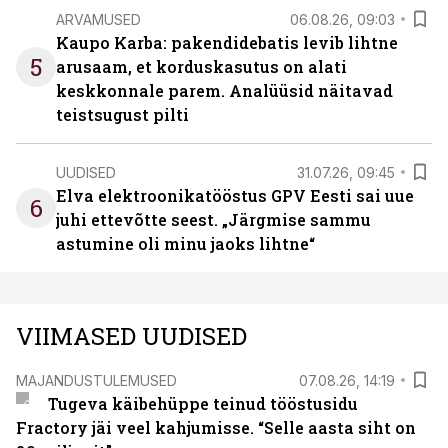
ARVAMUSED
06.08.26, 09:03
Kaupo Karba: pakendidebatis levib lihtne
5
arusaam, et korduskasutus on alati
keskkonnale parem. Analüüsid näitavad
teistsugust pilti
UUDISED
31.07.26, 09:45
Elva elektroonikatööstus GPV Eesti sai uue
6
juhi ettevõtte seest. „Järgmise sammu
astumine oli minu jaoks lihtne“
VIIMASED UUDISED
MAJANDUSTULEMUSED
07.08.26, 14:19
Tugeva käibehüppe teinud tööstusidu
Fractory jäi veel kahjumisse. “Selle aasta siht on