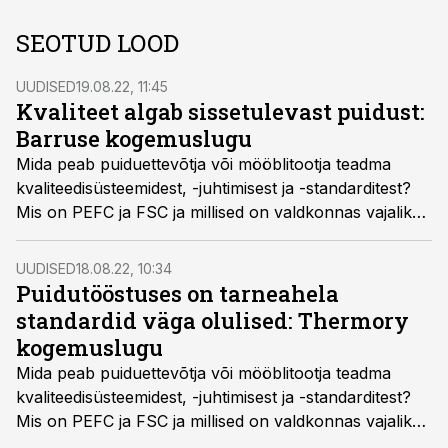
SEOTUD LOOD
UUDISED
19.08.22, 11:45
Kvaliteet algab sissetulevast puidust:
Barruse kogemuslugu
Mida peab puiduettevõtja või mööblitootja teadma
kvaliteedisüsteemidest, -juhtimisest ja -standarditest?
Mis on PEFC ja FSC ja millised on valdkonnas vajalikud
setifikaadid? Võrumaa kutsehariduskeskuse
puidutööstuse ja mööblitootmise kompetentsikeskus
UUDISED
18.08.22, 10:34
TSENTER vahendab ettevõtete kogemusi.
Puidutööstuses on tarneahela
standardid väga olulised: Thermory
kogemuslugu
Mida peab puiduettevõtja või mööblitootja teadma
kvaliteedisüsteemidest, -juhtimisest ja -standarditest?
Mis on PEFC ja FSC ja millised on valdkonnas vajalikud
setifikaadid? Võrumaa kutsehariduskeskuse