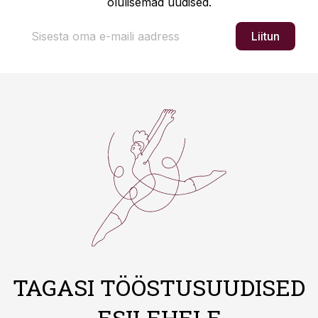
olulisemad uudised.
Liitun
TAGASI TÖÖSTUSUUDISED
ESILEHELE