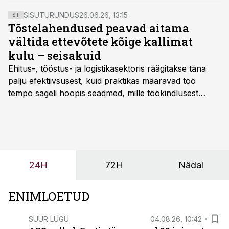
puidutööstuse ja mööblitootmise kompetentsikeskus
SISUTURUNDUS
26.06.26, 13:15
ST
TSENTER vahendab ettevõtete kogemusi.
Tõstelahendused peavad aitama
vältida ettevõtete kõige kallimat
kulu – seisakuid
Ehitus-, tööstus- ja logistikasektoris räägitakse täna
palju efektiivsusest, kuid praktikas määravad töö
tempo sageli hoopis seadmed, mille töökindlusest
sõltub kogu objekti või tootmise sujuvus. Kui tõstuk
seisab, töö katkeb või masin ei vasta töötingimustele,
ei tähenda see ettevõtte jaoks ainult tehnilist
probleemi, vaid otsest rahalist kulu, venivaid tähtaegu
ja suuremaid riske tööohutusele.
24H
72H
Nädal
ENIMLOETUD
SUUR LUGU
04.08.26, 10:42