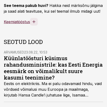
See teema pakub huvi?
Hakka neid märksõnu jälgima
ja saad alati teavituse, kui sel teemal ilmub midagi uut!
Keemiatööstus
SEOTUD LOOD
ARVAMUSED
23.08.22, 10:53
Küünlatöösturi küsimus
rahandusministrile: kas Eesti Energia
eesmärk on võimalikult suure
kasumi teenimine?
Eestis on elektrikriis. Ma ei palu odavamaid hindu, vaid
võrdseid võimalusi muu Euroopa ja maailmaga,
kirjutab Hansa Candle’i juhatuse liige, Isamaa
eestseisusesse kuuluv Harri Juhani Aaltonen oma
avalikus kirjas rahandusminister Keit Pentus-