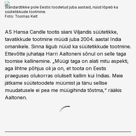
Standardtikke pole Eestis toodetud juba aastaid, nüüd lõpeb ka
süütetikkude tootmine.
Foto:
Toomas Kelt
AS Hansa Candle tootis siiani Viljandis süütetikke,
tavatikkude tootmine müüdi juba 2004. aastal India
omanikele. Sinna liigub nüüd ka süütetikkude tootmine.
Ettevõtte juhataja Harri Aaltoneni sõnul on selle taga
toomise kallinemine. „Müügi taga on alati mitu aspekti,
aga lihtne põhjus oli ja on, et toota on Eestis
praeguses olukorras oluliselt kallim kui Indias. Meie
jätkame süütetoodete müümist ja tänu sellise
muudatusele ei pea me müügihinda tõstma,“ rääkis
Aaltonen.