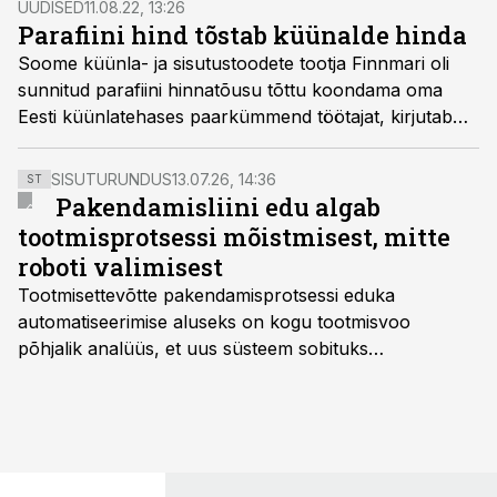
UUDISED
11.08.22, 13:26
Rosimannusele.
Parafiini hind tõstab küünalde hinda
Soome küünla- ja sisutustoodete tootja Finnmari oli
sunnitud parafiini hinnatõusu tõttu koondama oma
Eesti küünlatehases paarkümmend töötajat, kirjutab
YLE uudisteportaal. Kulude kasvu tunnevad ka teised
meie piirkonna küünlatootjad.
SISUTURUNDUS
13.07.26, 14:36
ST
Pakendamisliini edu algab
tootmisprotsessi mõistmisest, mitte
roboti valimisest
Tootmisettevõtte pakendamisprotsessi eduka
automatiseerimise aluseks on kogu tootmisvoo
põhjalik analüüs, et uus süsteem sobituks
olemasolevasse keskkonda, aitaks vähendada
tööjõuvajadust ning oleks valmis ka ettevõtte
tulevasteks arenguteks. Lihtsalt roboti lisamine
enamasti oodatud tulemust ei too, nendib tootmise ja
tööstuse automatiseerimislahenduste arendaja Smitech