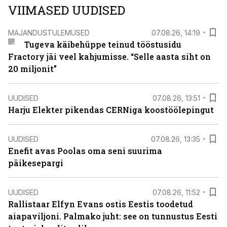
VIIMASED UUDISED
MAJANDUSTULEMUSED
07.08.26, 14:19
Tugeva käibehüppe teinud tööstusidu
Fractory jäi veel kahjumisse. “Selle aasta siht on
20 miljonit”
UUDISED
07.08.26, 13:51
Harju Elekter pikendas CERNiga koostöölepingut
UUDISED
07.08.26, 13:35
Enefit avas Poolas oma seni suurima
päikesepargi
UUDISED
07.08.26, 11:52
Rallistaar Elfyn Evans ostis Eestis toodetud
aiapaviljoni. Palmako juht: see on tunnustus Eesti