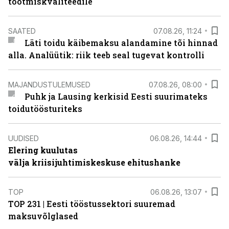
tootmiskvaliteedile
SAATED
07.08.26, 11:24
Läti toidu käibemaksu alandamine tõi hinnad
alla. Analüütik: riik teeb seal tugevat kontrolli
MAJANDUSTULEMUSED
07.08.26, 08:00
Puhk ja Lausing kerkisid Eesti suurimateks
toidutöösturiteks
UUDISED
06.08.26, 14:44
Elering kuulutas
välja kriisijuhtimiskeskuse ehitushanke
TOP
06.08.26, 13:07
TOP 231 | Eesti tööstussektori suuremad
maksuvõlglased