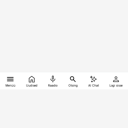
Menüü
Uudised
Raadio
Otsing
AI Chat
Logi sisse
Vana-Lõuna 39/1, 19094 Tallinn
(+372) 667 0111
toostusuudised@toostusuudised.ee