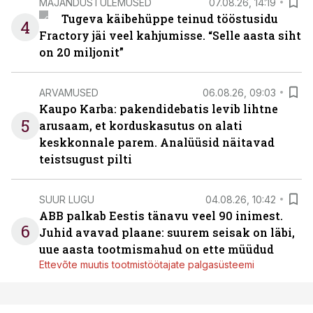
MAJANDUSTULEMUSED
07.08.26, 14:19
Tugeva käibehüppe teinud tööstusidu
4
Fractory jäi veel kahjumisse. “Selle aasta siht
on 20 miljonit”
ARVAMUSED
06.08.26, 09:03
Kaupo Karba: pakendidebatis levib lihtne
5
arusaam, et korduskasutus on alati
keskkonnale parem. Analüüsid näitavad
teistsugust pilti
SUUR LUGU
04.08.26, 10:42
ABB palkab Eestis tänavu veel 90 inimest.
6
Juhid avavad plaane: suurem seisak on läbi,
uue aasta tootmismahud on ette müüdud
Ettevõte muutis tootmistöötajate palgasüsteemi