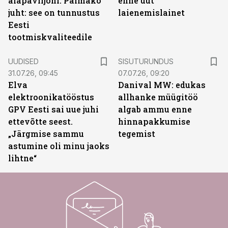
aiapaviljoni. Palmako
enne uut
juht: see on tunnustus
laienemislainet
Eesti
tootmiskvaliteedile
ST
UUDISED
SISUTURUNDUS
31.07.26, 09:45
07.07.26, 09:20
Elva
Danival MW: edukas
elektroonikatööstus
allhanke müügitöö
GPV Eesti sai uue juhi
algab ammu enne
ettevõtte seest.
hinnapakkumise
„Järgmise sammu
tegemist
astumine oli minu jaoks
lihtne“