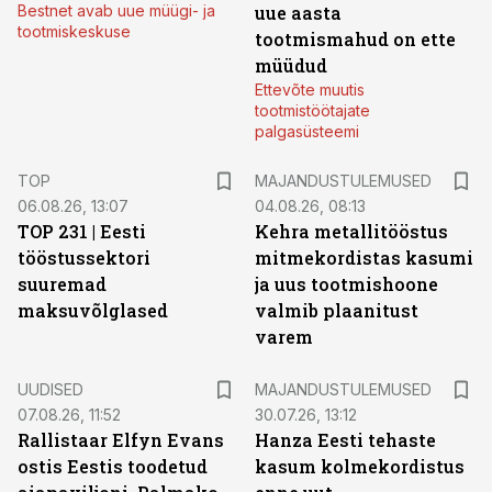
Bestnet avab uue müügi- ja
uue aasta
tootmiskeskuse
tootmismahud on ette
müüdud
Ettevõte muutis
tootmistöötajate
palgasüsteemi
TOP
MAJANDUSTULEMUSED
06.08.26, 13:07
04.08.26, 08:13
TOP 231 | Eesti
Kehra metallitööstus
tööstussektori
mitmekordistas kasumi
suuremad
ja uus tootmishoone
maksuvõlglased
valmib plaanitust
varem
UUDISED
MAJANDUSTULEMUSED
07.08.26, 11:52
30.07.26, 13:12
Rallistaar Elfyn Evans
Hanza Eesti tehaste
ostis Eestis toodetud
kasum kolmekordistus