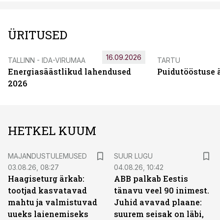
ÜRITUSED
16.09.2026
TALLINN - IDA-VIRUMAA
TARTU
Energiasäästlikud lahendused
Puidutööstuse 
2026
HETKEL KUUM
MAJANDUSTULEMUSED
SUUR LUGU
03.08.26, 08:27
04.08.26, 10:42
Haagiseturg ärkab:
ABB palkab Eestis
tootjad kasvatavad
tänavu veel 90 inimest.
mahtu ja valmistuvad
Juhid avavad plaane:
uueks laienemiseks
suurem seisak on läbi,