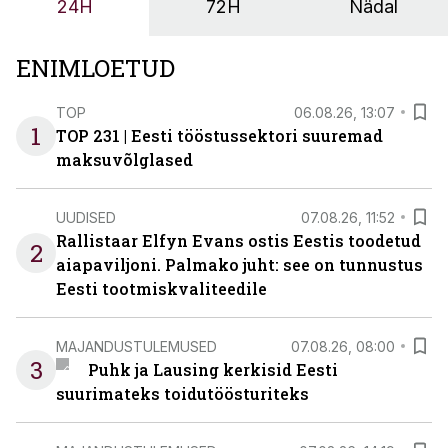
24H
72H
Nädal
OÜ tegevjuht Sander Mitendorf.
ENIMLOETUD
TOP
06.08.26, 13:07
1
TOP 231 | Eesti tööstussektori suuremad
maksuvõlglased
UUDISED
07.08.26, 11:52
Rallistaar Elfyn Evans ostis Eestis toodetud
2
aiapaviljoni. Palmako juht: see on tunnustus
Eesti tootmiskvaliteedile
MAJANDUSTULEMUSED
07.08.26, 08:00
3
Puhk ja Lausing kerkisid Eesti
suurimateks toidutöösturiteks