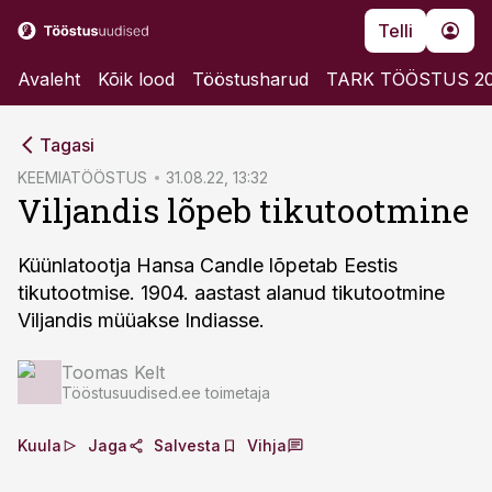
Telli
Avaleht
Kõik lood
Tööstusharud
TARK TÖÖSTUS 2
cebook
Tagasi
Twitter)
KEEMIATÖÖSTUS
31.08.22, 13:32
Viljandis lõpeb tikutootmine
kedIn
ail
Küünlatootja Hansa Candle lõpetab Eestis
tikutootmise. 1904. aastast alanud tikutootmine
k
Viljandis müüakse Indiasse.
Toomas Kelt
Tööstusuudised.ee toimetaja
Kuula
Jaga
Salvesta
Vihja