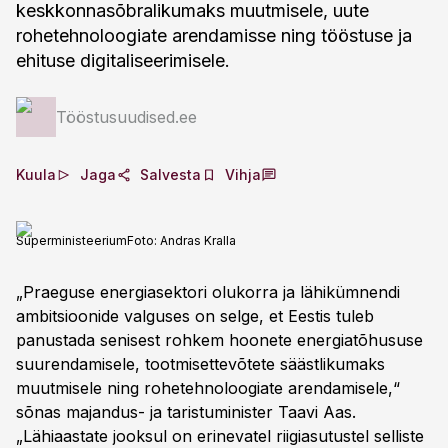
keskkonnasõbralikumaks muutmisele, uute
rohetehnoloogiate arendamisse ning tööstuse ja
ehituse digitaliseerimisele.
Tööstusuudised.ee
Kuula
Jaga
Salvesta
Vihja
Superministeerium
Foto:
Andras Kralla
„Praeguse energiasektori olukorra ja lähikümnendi
ambitsioonide valguses on selge, et Eestis tuleb
panustada senisest rohkem hoonete energiatõhususe
suurendamisele, tootmisettevõtete säästlikumaks
muutmisele ning rohetehnoloogiate arendamisele,“
sõnas majandus- ja taristuminister Taavi Aas.
„Lähiaastate jooksul on erinevatel riigiasutustel selliste