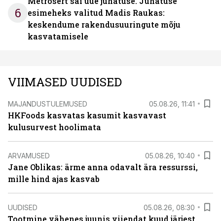
Metrosert sai uue juhatuse. Juhatuse
6
esimeheks valitud Madis Raukas:
keskendume rakendusuuringute mõju
kasvatamisele
VIIMASED UUDISED
MAJANDUSTULEMUSED
05.08.26, 11:41
HKFoods kasvatas kasumit kasvavast
kulusurvest hoolimata
ARVAMUSED
05.08.26, 10:40
Jane Oblikas: ärme anna odavalt ära ressurssi,
mille hind ajas kasvab
UUDISED
05.08.26, 08:30
Tootmine vähenes juunis viiendat kuud järjest