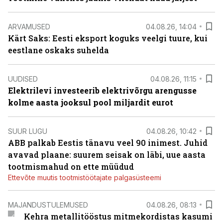
ARVAMUSED
04.08.26, 14:04
Kärt Saks: Eesti eksport koguks veelgi tuure, kui
eestlane oskaks suhelda
UUDISED
04.08.26, 11:15
Elektrilevi investeerib elektrivõrgu arengusse
kolme aasta jooksul pool miljardit eurot
SUUR LUGU
04.08.26, 10:42
ABB palkab Eestis tänavu veel 90 inimest. Juhid
avavad plaane: suurem seisak on läbi, uue aasta
tootmismahud on ette müüdud
Ettevõte muutis tootmistöötajate palgasüsteemi
MAJANDUSTULEMUSED
04.08.26, 08:13
Kehra metallitööstus mitmekordistas kasumi