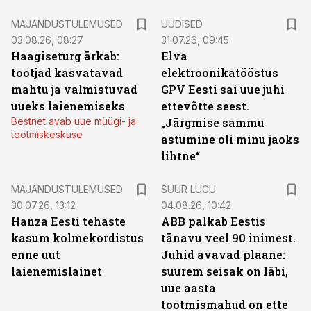
MAJANDUSTULEMUSED
UUDISED
03.08.26, 08:27
31.07.26, 09:45
Haagiseturg ärkab:
Elva
tootjad kasvatavad
elektroonikatööstus
mahtu ja valmistuvad
GPV Eesti sai uue juhi
uueks laienemiseks
ettevõtte seest.
Bestnet avab uue müügi- ja
„Järgmise sammu
tootmiskeskuse
astumine oli minu jaoks
lihtne“
MAJANDUSTULEMUSED
SUUR LUGU
30.07.26, 13:12
04.08.26, 10:42
Hanza Eesti tehaste
ABB palkab Eestis
kasum kolmekordistus
tänavu veel 90 inimest.
enne uut
Juhid avavad plaane:
laienemislainet
suurem seisak on läbi,
uue aasta
tootmismahud on ette