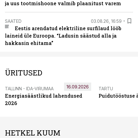
ja uus tootmishoone valmib plaanitust varem
SAATED
03.08.26, 16:59
Eestis arendatud elektriline surfilaud lööb
laineid üle Euroopa. “Ladusin säästud alla ja
hakkasin ehitama”
ÜRITUSED
16.09.2026
TALLINN - IDA-VIRUMAA
TARTU
Energiasäästlikud lahendused
Puidutööstuse 
2026
HETKEL KUUM