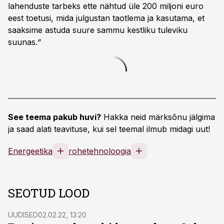
lahenduste tarbeks ette nähtud üle 200 miljoni euro
eest toetusi, mida julgustan taotlema ja kasutama, et
saaksime astuda suure sammu kestliku tuleviku
suunas.“
See teema pakub huvi?
Hakka neid märksõnu jälgima
ja saad alati teavituse, kui sel teemal ilmub midagi uut!
Energeetika
rohetehnoloogia
SEOTUD LOOD
UUDISED
02.02.22, 13:20