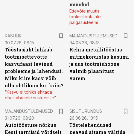
müüdud
Ettevõte muutis
tootmistöötajate
palgasüsteemi
KASULIK
MAJANDUSTULEMUSED
30.07.26, 08:15
04.08.26, 08:13
Tööstusjuht lahkab
Kehra metallitööstus
tootmisettevõtte
mitmekordistas kasumi
kasvufaasi levinud
ja uus tootmishoone
probleeme ja lahendusi.
valmib plaanitust
Miks kiire kasv võib
varem
olla ohtlikum kui kriis?
“Kasvu ei tohiks ehitada
ebastabiilsele süsteemile”
ST
MAJANDUSTULEMUSED
SISUTURUNDUS
31.07.26, 08:20
26.06.26, 13:15
Autotööstuse nõrkus
Tõstelahendused
Eesti tarnijaid võrdselt
peavad aitama vältida