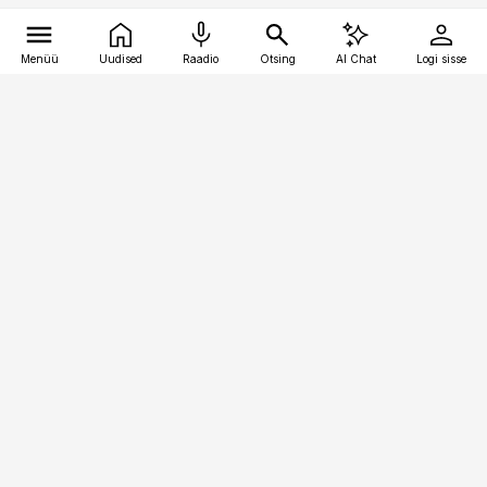
Menüü
Uudised
Raadio
Otsing
AI Chat
Logi sisse
Vana-Lõuna 39/1, 19094 Tallinn
(+372) 667 0111
toostusuudised@toostusuudised.ee
Telli
Reklaam
Firmast
Sisu kasutamisõigused
Ajakirjaniku
eetikakoodeks
Üldtingimused
Privaatsustingimused
Küpsiste poliitika
KKK
Eesti Meediaettevõtete
Eelistuste haldamine