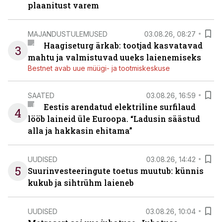
plaanitust varem
MAJANDUSTULEMUSED
03.08.26, 08:27
Haagiseturg ärkab: tootjad kasvatavad
3
mahtu ja valmistuvad uueks laienemiseks
Bestnet avab uue müügi- ja tootmiskeskuse
SAATED
03.08.26, 16:59
Eestis arendatud elektriline surfilaud
4
lööb laineid üle Euroopa. “Ladusin säästud
alla ja hakkasin ehitama”
UUDISED
03.08.26, 14:42
5
Suurinvesteeringute toetus muutub: künnis
kukub ja sihtrühm laieneb
UUDISED
03.08.26, 10:04