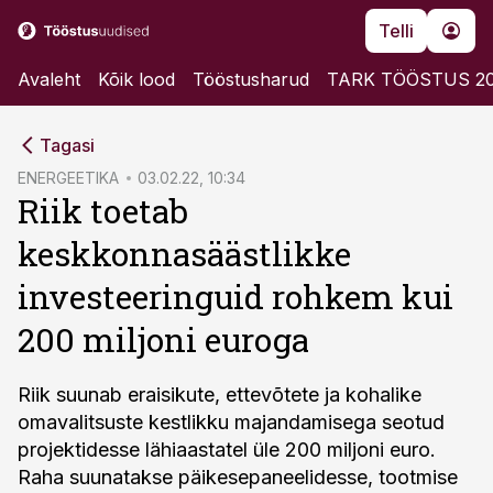
Telli
Avaleht
Kõik lood
Tööstusharud
TARK TÖÖSTUS 2
cebook
Tagasi
Twitter)
ENERGEETIKA
03.02.22, 10:34
Riik toetab
kedIn
keskkonnasäästlikke
ail
investeeringuid rohkem kui
k
200 miljoni euroga
Riik suunab eraisikute, ettevõtete ja kohalike
omavalitsuste kestlikku majandamisega seotud
projektidesse lähiaastatel üle 200 miljoni euro.
Raha suunatakse päikesepaneelidesse, tootmise