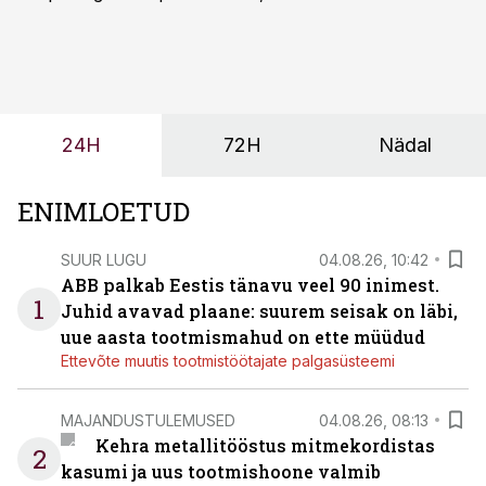
sõltub kogu objekti või tootmise sujuvus. Kui tõstuk
seisab, töö katkeb või masin ei vasta töötingimustele,
ei tähenda see ettevõtte jaoks ainult tehnilist
probleemi, vaid otsest rahalist kulu, venivaid tähtaegu
ja suuremaid riske tööohutusele.
24H
72H
Nädal
ENIMLOETUD
SUUR LUGU
04.08.26, 10:42
ABB palkab Eestis tänavu veel 90 inimest.
1
Juhid avavad plaane: suurem seisak on läbi,
uue aasta tootmismahud on ette müüdud
Ettevõte muutis tootmistöötajate palgasüsteemi
MAJANDUSTULEMUSED
04.08.26, 08:13
Kehra metallitööstus mitmekordistas
2
kasumi ja uus tootmishoone valmib