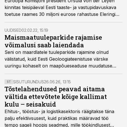
Euroopa Komisjoni president Ursula von der Leyen
kinnitas teisipäeval Eesti taaste- ja vastupidavuskava
toetuse raames 30 miljoni eurose rahastuse Eleringi
võrgu arendamiseks.
UUDISED
02.02.22, 15:19
Maismaatuuleparkide rajamise
võimalusi saab laiendada
Seni on maardlatele tuuleparkide rajamine olnud
välistatud, kuid Eesti Geoloogiateenistuse värske
uuringu kohaselt on maapõueseaduse muudatuse
järel võimalik mõningaid Kesk- ja Kirde-Eestis
paiknevaid maardlaid ajutiselt kasutada ka
SISUTURUNDUS
26.06.26, 13:15
ST
tuuleenergeetika arendamiseks.
Tõstelahendused peavad aitama
vältida ettevõtete kõige kallimat
kulu – seisakuid
Ehitus-, tööstus- ja logistikasektoris räägitakse täna
palju efektiivsusest, kuid praktikas määravad töö
tempo sageli hoopis seadmed, mille töökindlusest