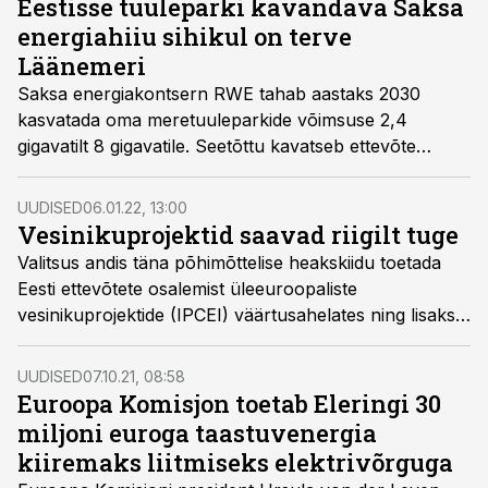
Eestisse tuuleparki kavandava Saksa
energiahiiu sihikul on terve
Läänemeri
Saksa energiakontsern RWE tahab aastaks 2030
kasvatada oma meretuuleparkide võimsuse 2,4
gigavatilt 8 gigavatile. Seetõttu kavatseb ettevõte
siinkandis mitmeid megaprojekte arendada.
UUDISED
06.01.22, 13:00
Vesinikuprojektid saavad riigilt tuge
Valitsus andis täna põhimõttelise heakskiidu toetada
Eesti ettevõtete osalemist üleeuroopaliste
vesinikuprojektide (IPCEI) väärtusahelates ning lisaks
erarahale investeerida vesinikutehnoloogiatesse ka riigi
poolt.
UUDISED
07.10.21, 08:58
Euroopa Komisjon toetab Eleringi 30
miljoni euroga taastuvenergia
kiiremaks liitmiseks elektrivõrguga