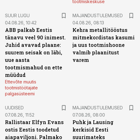
tootmiskeskuse
SUUR LUGU
MAJANDUSTULEMUSED
04.08.26, 10:42
04.08.26, 08:13
ABB palkab Eestis
Kehra metallitööstus
tänavu veel 90 inimest.
mitmekordistas kasumi
Juhid avavad plaane:
ja uus tootmishoone
suurem seisak on läbi,
valmib plaanitust
uue aasta
varem
tootmismahud on ette
müüdud
Ettevõte muutis
tootmistöötajate
palgasüsteemi
UUDISED
MAJANDUSTULEMUSED
07.08.26, 11:52
07.08.26, 08:00
Rallistaar Elfyn Evans
Puhk ja Lausing
ostis Eestis toodetud
kerkisid Eesti
aiapaviljoni. Palmako
suurimateks