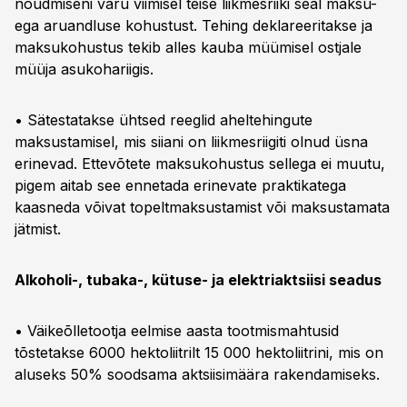
nõudmiseni varu viimisel teise liikmesriiki seal maksu-
ega aruandluse kohustust. Tehing deklareeritakse ja
maksukohustus tekib alles kauba müümisel ostjale
müüja asukohariigis.
• Sätestatakse ühtsed reeglid aheltehingute
maksustamisel, mis siiani on liikmesriigiti olnud üsna
erinevad. Ettevõtete maksukohustus sellega ei muutu,
pigem aitab see ennetada erinevate praktikatega
kaasneda võivat topeltmaksustamist või maksustamata
jätmist.
Alkoholi-, tubaka-, kütuse- ja elektriaktsiisi seadus
• Väikeõlletootja eelmise aasta tootmismahtusid
tõstetakse 6000 hektoliitrilt 15 000 hektoliitrini, mis on
aluseks 50% soodsama aktsiisimäära rakendamiseks.