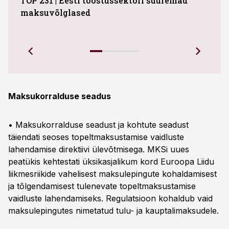
TOP 231 | Eesti tööstussektori suuremad
ABB 
maksuvõlglased
Juhi
uue 
Ettev
Maksukorralduse seadus
• Maksukorralduse seadust ja kohtute seadust
täiendati seoses topeltmaksustamise vaidluste
lahendamise direktiivi ülevõtmisega. MKSi uues
peatükis kehtestati üksikasjalikum kord Euroopa Liidu
liikmesriikide vahelisest maksulepingute kohaldamisest
ja tõlgendamisest tulenevate topeltmaksustamise
vaidluste lahendamiseks. Regulatsioon kohaldub vaid
maksulepingutes nimetatud tulu- ja kauptalimaksudele.