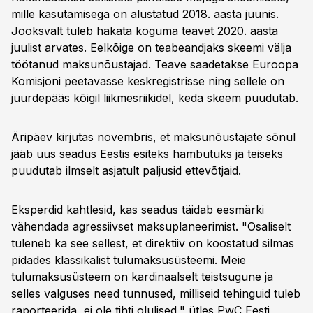
mille kasutamisega on alustatud 2018. aasta juunis.
Jooksvalt tuleb hakata koguma teavet 2020. aasta
juulist arvates. Eelkõige on teabeandjaks skeemi välja
töötanud maksunõustajad. Teave saadetakse Euroopa
Komisjoni peetavasse keskregistrisse ning sellele on
juurdepääs kõigil liikmesriikidel, keda skeem puudutab.
Äripäev kirjutas novembris, et maksunõustajate sõnul
jääb uus seadus Eestis esiteks hambutuks ja teiseks
puudutab ilmselt asjatult paljusid ettevõtjaid.
Eksperdid kahtlesid, kas seadus täidab eesmärki
vähendada agressiivset maksuplaneerimist. "Osaliselt
tuleneb ka see sellest, et direktiiv on koostatud silmas
pidades klassikalist tulumaksusüsteemi. Meie
tulumaksusüsteem on kardinaalselt teistsugune ja
selles valguses need tunnused, milliseid tehinguid tuleb
raporteerida, ei ole tihti olulised," ütles PwC Eesti