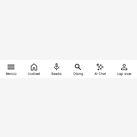
Menüü
Uudised
Raadio
Otsing
AI Chat
Logi sisse
Vana-Lõuna 39/1, 19094 Tallinn
(+372) 667 0111
toostusuudised@toostusuudised.ee
Telli
Reklaam