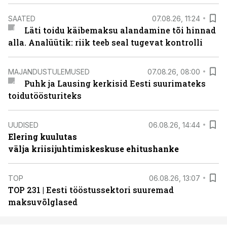
SAATED
07.08.26, 11:24
Läti toidu käibemaksu alandamine tõi hinnad
alla. Analüütik: riik teeb seal tugevat kontrolli
MAJANDUSTULEMUSED
07.08.26, 08:00
Puhk ja Lausing kerkisid Eesti suurimateks
toidutöösturiteks
UUDISED
06.08.26, 14:44
Elering kuulutas
välja kriisijuhtimiskeskuse ehitushanke
TOP
06.08.26, 13:07
TOP 231 | Eesti tööstussektori suuremad
maksuvõlglased