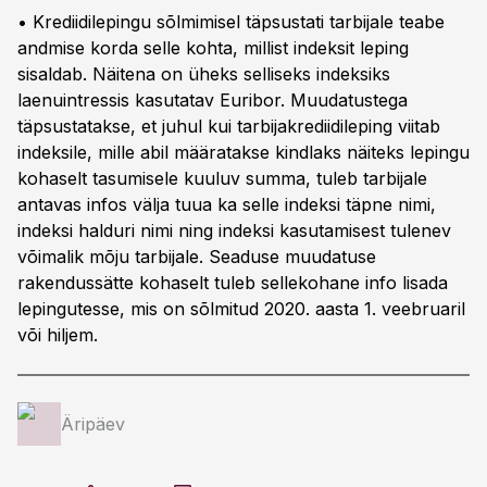
• Krediidilepingu sõlmimisel täpsustati tarbijale teabe
andmise korda selle kohta, millist indeksit leping
sisaldab. Näitena on üheks selliseks indeksiks
laenuintressis kasutatav Euribor. Muudatustega
täpsustatakse, et juhul kui tarbijakrediidileping viitab
indeksile, mille abil määratakse kindlaks näiteks lepingu
kohaselt tasumisele kuuluv summa, tuleb tarbijale
antavas infos välja tuua ka selle indeksi täpne nimi,
indeksi halduri nimi ning indeksi kasutamisest tulenev
võimalik mõju tarbijale. Seaduse muudatuse
rakendussätte kohaselt tuleb sellekohane info lisada
lepingutesse, mis on sõlmitud 2020. aasta 1. veebruaril
või hiljem.
Äripäev