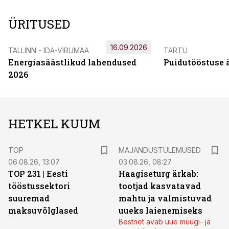
ÜRITUSED
16.09.2026
TALLINN - IDA-VIRUMAA
TARTU
Energiasäästlikud lahendused
Puidutööstuse 
2026
HETKEL KUUM
TOP
MAJANDUSTULEMUSED
06.08.26, 13:07
03.08.26, 08:27
TOP 231 | Eesti
Haagiseturg ärkab:
tööstussektori
tootjad kasvatavad
suuremad
mahtu ja valmistuvad
maksuvõlglased
uueks laienemiseks
Bestnet avab uue müügi- ja