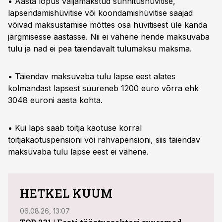
• Aasta lõpus väljamakstud sünnitushüvitise,
lapsendamishüvitise või koondamishüvitise saajad
võivad maksustamise mõttes osa hüvitisest üle kanda
järgmisesse aastasse. Nii ei vähene nende maksuvaba
tulu ja nad ei pea täiendavalt tulumaksu maksma.
• Täiendav maksuvaba tulu lapse eest alates
kolmandast lapsest suureneb 1200 euro võrra ehk
3048 euroni aasta kohta.
• Kui laps saab toitja kaotuse korral
toitjakaotuspensioni või rahvapensioni, siis täiendav
maksuvaba tulu lapse eest ei vähene.
HETKEL KUUM
06.08.26, 13:07
04.08