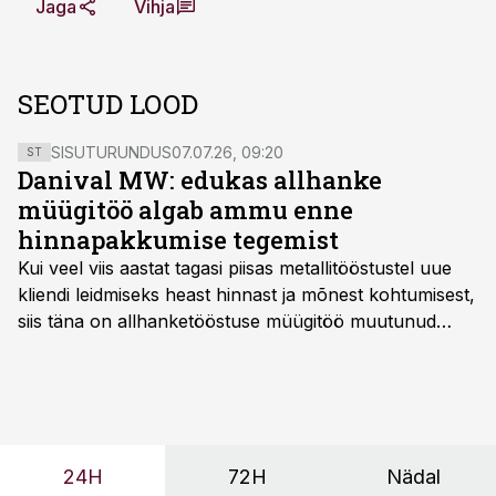
Jaga
Vihja
SEOTUD LOOD
SISUTURUNDUS
07.07.26, 09:20
ST
Danival MW: edukas allhanke
müügitöö algab ammu enne
hinnapakkumise tegemist
Kui veel viis aastat tagasi piisas metallitööstustel uue
kliendi leidmiseks heast hinnast ja mõnest kohtumisest,
siis täna on allhanketööstuse müügitöö muutunud
märksa pikemaks ja süsteemsemaks. Konkurents on
kasvanud, kliendid kaaluvad otsuseid põhjalikumalt
ning partnerit ei valita enam ainult tootmisvõimekuse
või hinnakirja järgi.
24H
72H
Nädal