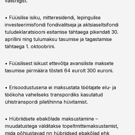
välisriigist.
• Füüsilise isiku, mitteresidendi, lepingulise
investeerimisfondi fondivalitseja ja aktsiaseltsifondi
tuludeklaratsiooni esitamise tähtaega pikendati 30.
aprillini ning tulumaksu tasumise ja tagastamise
tähtaega 1. oktoobrini.
• Füüsilisest isikust ettevõtja avansiliste maksete
tasumise piirmäära tõsteti 64 eurolt 300 euroni.
• Erisoodustusena ei maksustata töötajate elu- ja
töökoha vaheliseks transpordiks kasutatud
ühistranspordi piletihinna hüvitamist.
• Hübriidsete ebakõlade maksustamine –
muudatustega välditakse topeltmittemaksustamist,
mida põhjustavad nn hübriidsed ebakõlad ehk