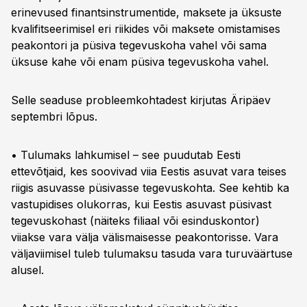
erinevused finantsinstrumentide, maksete ja üksuste
kvalifitseerimisel eri riikides või maksete omistamises
peakontori ja püsiva tegevuskoha vahel või sama
üksuse kahe või enam püsiva tegevuskoha vahel.
Selle seaduse probleemkohtadest kirjutas Äripäev
septembri lõpus.
• Tulumaks lahkumisel – see puudutab Eesti
ettevõtjaid, kes soovivad viia Eestis asuvat vara teises
riigis asuvasse püsivasse tegevuskohta. See kehtib ka
vastupidises olukorras, kui Eestis asuvast püsivast
tegevuskohast (näiteks filiaal või esinduskontor)
viiakse vara välja välismaisesse peakontorisse. Vara
väljaviimisel tuleb tulumaksu tasuda vara turuväärtuse
alusel.