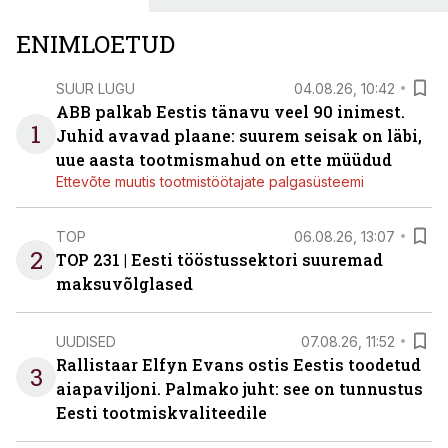
ENIMLOETUD
SUUR LUGU
04.08.26, 10:42
ABB palkab Eestis tänavu veel 90 inimest.
1
Juhid avavad plaane: suurem seisak on läbi,
uue aasta tootmismahud on ette müüdud
Ettevõte muutis tootmistöötajate palgasüsteemi
TOP
06.08.26, 13:07
2
TOP 231 | Eesti tööstussektori suuremad
maksuvõlglased
UUDISED
07.08.26, 11:52
Rallistaar Elfyn Evans ostis Eestis toodetud
3
aiapaviljoni. Palmako juht: see on tunnustus
Eesti tootmiskvaliteedile