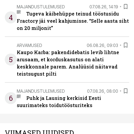
MAJANDUSTULEMUSED
07.08.26, 14:19
Tugeva käibehüppe teinud tööstusidu
4
Fractory jäi veel kahjumisse. “Selle aasta siht
on 20 miljonit”
ARVAMUSED
06.08.26, 09:03
Kaupo Karba: pakendidebatis levib lihtne
5
arusaam, et korduskasutus on alati
keskkonnale parem. Analüüsid näitavad
teistsugust pilti
MAJANDUSTULEMUSED
07.08.26, 08:00
6
Puhk ja Lausing kerkisid Eesti
suurimateks toidutöösturiteks
VIIMASED UUDISED