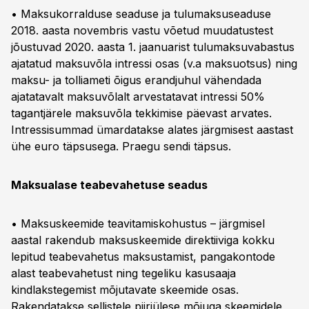
• Maksukorralduse seaduse ja tulumaksuseaduse
2018. aasta novembris vastu võetud muudatustest
jõustuvad 2020. aasta 1. jaanuarist tulumaksuvabastus
ajatatud maksuvõla intressi osas (v.a maksuotsus) ning
maksu- ja tolliameti õigus erandjuhul vähendada
ajatatavalt maksuvõlalt arvestatavat intressi 50%
tagantjärele maksuvõla tekkimise päevast arvates.
Intressisummad ümardatakse alates järgmisest aastast
ühe euro täpsusega. Praegu sendi täpsus.
Maksualase teabevahetuse seadus
• Maksuskeemide teavitamiskohustus – järgmisel
aastal rakendub maksuskeemide direktiiviga kokku
lepitud teabevahetus maksustamist, pangakontode
alast teabevahetust ning tegeliku kasusaaja
kindlakstegemist mõjutavate skeemide osas.
Rakendatakse sellistele piiriülese mõjuga skeemidele,