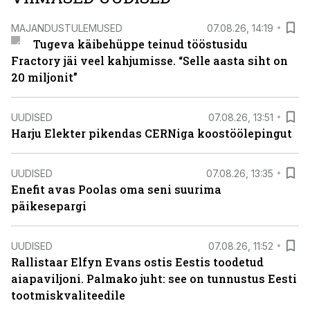
MAJANDUSTULEMUSED
07.08.26, 14:19
Tugeva käibehüppe teinud tööstusidu
Fractory jäi veel kahjumisse. “Selle aasta siht on
20 miljonit”
UUDISED
07.08.26, 13:51
Harju Elekter pikendas CERNiga koostöölepingut
UUDISED
07.08.26, 13:35
Enefit avas Poolas oma seni suurima
päikesepargi
UUDISED
07.08.26, 11:52
Rallistaar Elfyn Evans ostis Eestis toodetud
aiapaviljoni. Palmako juht: see on tunnustus Eesti
tootmiskvaliteedile