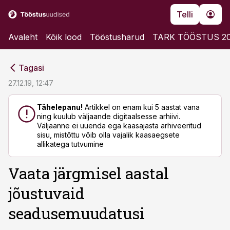
Telli
Avaleht
Kõik lood
Tööstusharud
TARK TÖÖSTUS 2
cebook
cebook
Tagasi
Twitter)
Twitter)
27.12.19, 12:47
kedIn
kedIn
Tähelepanu!
Artikkel on enam kui 5 aastat vana
ning kuulub väljaande digitaalsesse arhiivi.
ail
ail
Väljaanne ei uuenda ega kaasajasta arhiveeritud
sisu, mistõttu võib olla vajalik kaasaegsete
k
k
allikatega tutvumine
Vaata järgmisel aastal
jõustuvaid
seadusemuudatusi