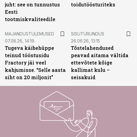
juht: see on tunnustus
toidutöösturiteks
Eesti
tootmiskvaliteedile
ST
MAJANDUSTULEMUSED
SISUTURUNDUS
07.08.26, 14:19
26.06.26, 13:15
Tugeva käibehüppe
Tõstelahendused
teinud tööstusidu
peavad aitama vältida
Fractory jäi veel
ettevõtete kõige
kahjumisse. “Selle aasta
kallimat kulu –
siht on 20 miljonit”
seisakuid