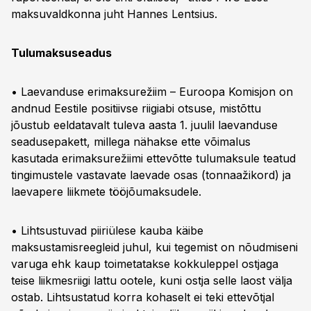
maksuvaldkonna juht Hannes Lentsius.
Tulumaksuseadus
• Laevanduse erimaksurežiim – Euroopa Komisjon on
andnud Eestile positiivse riigiabi otsuse, mistõttu
jõustub eeldatavalt tuleva aasta 1. juulil laevanduse
seadusepakett, millega nähakse ette võimalus
kasutada erimaksurežiimi ettevõtte tulumaksule teatud
tingimustele vastavate laevade osas (tonnaažikord) ja
laevapere liikmete tööjõumaksudele.
• Lihtsustuvad piiriülese kauba käibe
maksustamisreegleid juhul, kui tegemist on nõudmiseni
varuga ehk kaup toimetatakse kokkuleppel ostjaga
teise liikmesriigi lattu ootele, kuni ostja selle laost välja
ostab. Lihtsustatud korra kohaselt ei teki ettevõtjal