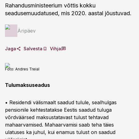
Rahandusministeerium võttis kokku
seadusemuudatused, mis 2020. aastal jõustuvad.
Äripäev
Jaga
Salvesta
Vihja
Foto:
Andres Treial
Tulumaksuseadus
• Residendi välismaalt saadud tulule, sealhulgas
pensionile kehtestatakse Eestis saadud tuluga
võrdväärsed maksustatavast tulust tehtavad
mahaarvamised. Mahaarvamisi saab teha täies
ulatuses ka juhul, kui enamus tulust on saadud