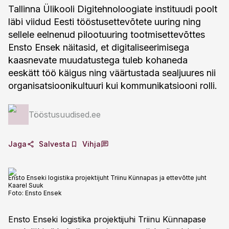
Tallinna Ülikooli Digitehnoloogiate instituudi poolt
läbi viidud Eesti tööstusettevõtete uuring ning
sellele eelnenud pilootuuring tootmisettevõttes
Ensto Ensek näitasid, et digitaliseerimisega
kaasnevate muudatustega tuleb kohaneda
eeskätt töö käigus ning väärtustada sealjuures nii
organisatsioonikultuuri kui kommunikatsiooni rolli.
Tööstusuudised.ee
Jaga
Salvesta
Vihja
Ensto Enseki logistika projektijuht Triinu Künnapas ja ettevõtte juht
Kaarel Suuk
Foto:
Ensto Ensek
Ensto Enseki logistika projektijuhi Triinu Künnapase