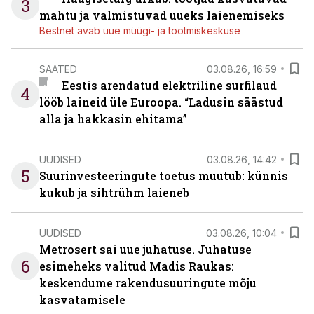
3
mahtu ja valmistuvad uueks laienemiseks
Bestnet avab uue müügi- ja tootmiskeskuse
SAATED
03.08.26, 16:59
Eestis arendatud elektriline surfilaud
4
lööb laineid üle Euroopa. “Ladusin säästud
alla ja hakkasin ehitama”
UUDISED
03.08.26, 14:42
5
Suurinvesteeringute toetus muutub: künnis
kukub ja sihtrühm laieneb
UUDISED
03.08.26, 10:04
Metrosert sai uue juhatuse. Juhatuse
6
esimeheks valitud Madis Raukas:
keskendume rakendusuuringute mõju
kasvatamisele