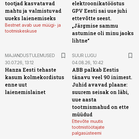
tootjad kasvatavad
elektroonikatööstus
mahtu ja valmistuvad
GPV Eesti sai uue juhi
uueks laienemiseks
ettevõtte seest.
Bestnet avab uue müügi- ja
„Järgmise sammu
tootmiskeskuse
astumine oli minu jaoks
lihtne“
MAJANDUSTULEMUSED
SUUR LUGU
30.07.26, 13:12
04.08.26, 10:42
Hanza Eesti tehaste
ABB palkab Eestis
kasum kolmekordistus
tänavu veel 90 inimest.
enne uut
Juhid avavad plaane:
laienemislainet
suurem seisak on läbi,
uue aasta
tootmismahud on ette
müüdud
Ettevõte muutis
tootmistöötajate
palgasüsteemi