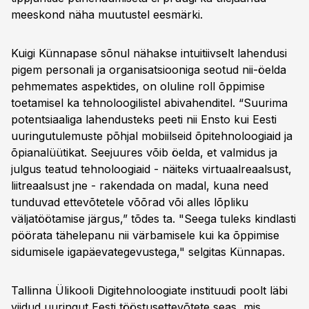
meeskond näha muutustel eesmärki.
Kuigi Künnapase sõnul nähakse intuitiivselt lahendusi
pigem personali ja organisatsiooniga seotud nii-öelda
pehmemates aspektides, on oluline roll õppimise
toetamisel ka tehnoloogilistel abivahenditel. “Suurima
potentsiaaliga lahendusteks peeti nii Ensto kui Eesti
uuringutulemuste põhjal mobiilseid õpitehnoloogiaid ja
õpianalüütikat. Seejuures võib öelda, et valmidus ja
julgus teatud tehnoloogiaid - näiteks virtuaalreaalsust,
liitreaalsust jne - rakendada on madal, kuna need
tunduvad ettevõtetele võõrad või alles lõpliku
väljatöötamise järgus,” tõdes ta. "Seega tuleks kindlasti
pöörata tähelepanu nii värbamisele kui ka õppimise
sidumisele igapäevategevustega," selgitas Künnapas.
Tallinna Ülikooli Digitehnoloogiate instituudi poolt läbi
viidud uuringut Eesti tööstusettevõtete seas, mis