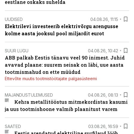
eestlane oskaks suhelda
UUDISED
04.08.26, 11:15
Elektrilevi investeerib elektrivõrgu arengusse
kolme aasta jooksul pool miljardit eurot
SUUR LUGU
04.08.26, 10:42
ABB palkab Eestis tänavu veel 90 inimest. Juhid
avavad plaane: suurem seisak on läbi, uue aasta
tootmismahud on ette müüdud
Ettevõte muutis tootmistöötajate palgasüsteemi
MAJANDUSTULEMUSED
04.08.26, 08:13
Kehra metallitööstus mitmekordistas kasumi
ja uus tootmishoone valmib plaanitust varem
SAATED
03.08.26, 16:59
Eestis arendatud elektriline surfilaud lööb