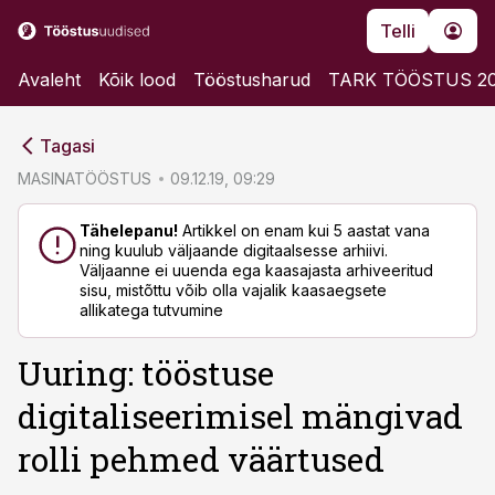
Telli
Avaleht
Kõik lood
Tööstusharud
TARK TÖÖSTUS 2
cebook
cebook
Tagasi
Twitter)
Twitter)
MASINATÖÖSTUS
09.12.19, 09:29
kedIn
kedIn
Tähelepanu!
Artikkel on enam kui 5 aastat vana
ning kuulub väljaande digitaalsesse arhiivi.
ail
ail
Väljaanne ei uuenda ega kaasajasta arhiveeritud
sisu, mistõttu võib olla vajalik kaasaegsete
k
k
allikatega tutvumine
Uuring: tööstuse
digitaliseerimisel mängivad
rolli pehmed väärtused