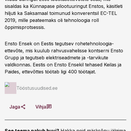
sisaldas ka Künnapase pilootuuringut Enstos, käsitleti
hiljuti ka Saksamaal toimunud konverentsil EC-TEL
2019, mille peateemaks oli tehnoloogia roll
õppimisprotsessis.
Ensto Ensek on Eestis tegutsev rohetehnoloogia-
ettevõte, mis kuulub rahvusvahelisse kontserni Ensto
Grupp ja tegutseb elektriseadmete ja -tarvikute
valdkonnas. Eestis on Ensto Ensekil tehased Keilas ja
Paides, ettevõttes töötab ligi 400 töötajat.
Tööstusuudised.ee
Jaga
Vihja
See teema pakub huvi?
Hakka neid märksõnu jälgima