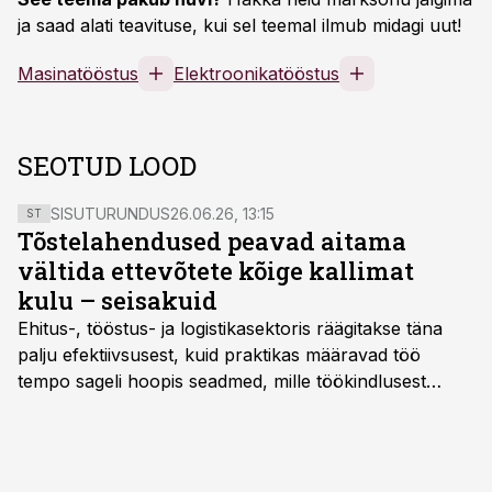
ja saad alati teavituse, kui sel teemal ilmub midagi uut!
Masinatööstus
Elektroonikatööstus
SEOTUD LOOD
SISUTURUNDUS
26.06.26, 13:15
ST
Tõstelahendused peavad aitama
vältida ettevõtete kõige kallimat
kulu – seisakuid
Ehitus-, tööstus- ja logistikasektoris räägitakse täna
palju efektiivsusest, kuid praktikas määravad töö
tempo sageli hoopis seadmed, mille töökindlusest
sõltub kogu objekti või tootmise sujuvus. Kui tõstuk
seisab, töö katkeb või masin ei vasta töötingimustele,
ei tähenda see ettevõtte jaoks ainult tehnilist
probleemi, vaid otsest rahalist kulu, venivaid tähtaegu