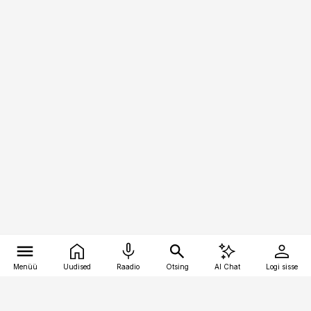
Menüü
Uudised
Raadio
Otsing
AI Chat
Logi sisse