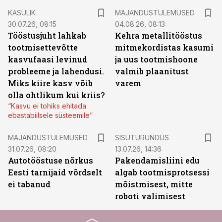
KASULIK
MAJANDUSTULEMUSED
30.07.26, 08:15
04.08.26, 08:13
Tööstusjuht lahkab
Kehra metallitööstus
tootmisettevõtte
mitmekordistas kasumi
kasvufaasi levinud
ja uus tootmishoone
probleeme ja lahendusi.
valmib plaanitust
Miks kiire kasv võib
varem
olla ohtlikum kui kriis?
“Kasvu ei tohiks ehitada
ebastabiilsele süsteemile”
ST
MAJANDUSTULEMUSED
SISUTURUNDUS
31.07.26, 08:20
13.07.26, 14:36
Autotööstuse nõrkus
Pakendamisliini edu
Eesti tarnijaid võrdselt
algab tootmisprotsessi
ei tabanud
mõistmisest, mitte
roboti valimisest