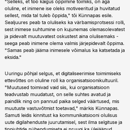
"Selleks, et töö käigus õppimine toimiks, on aga
oluline, et inimene ise oleks motiveeritud ja huvitatud
sellest, mida tal tuleb õppida," tõi Künnapas esile.
Sealjuures peab ta oluliseks ka värbamisprotsessi rolli,
sest inimese suhtumine on kujunemas olemasolevatest
ja pidevalt muutuvatest oskustest aina olulisemaks -
seega peab inimene olema valmis järjepidevalt õppima.
"Samas peab jääma inimesele võimalus ka katsetada ja
eksida."
Uuringu põhjal selgus, et digitaliseerimise toimimiseks
ettevõttes on oluline roll ka organisatsioonikultuuril.
"Muutused toimivad vaid siis, kui organisatsioon
teadvustab muudatust, on selle suhtes avatud ja
paindlik ning on pannud paika selged väärtused, mis
muutuste vastuvõtmist toetavad," märkis Künnapas.
Samuti leidis kinnitust ka kommunikatsiooni olulisus
uute digilahenduste juurutamisel, sest ilma selgituse ja
tippjuhtide pühendumiseta ei pruugi ka ülejäänud