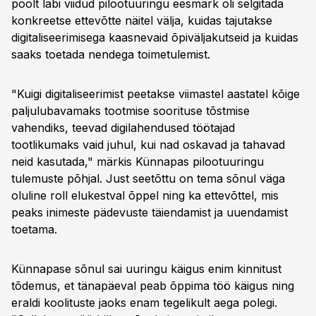
poolt läbi viidud pilootuuringu eesmärk oli selgitada
konkreetse ettevõtte näitel välja, kuidas tajutakse
digitaliseerimisega kaasnevaid õpiväljakutseid ja kuidas
saaks toetada nendega toimetulemist.
"Kuigi digitaliseerimist peetakse viimastel aastatel kõige
paljulubavamaks tootmise soorituse tõstmise
vahendiks, teevad digilahendused töötajad
tootlikumaks vaid juhul, kui nad oskavad ja tahavad
neid kasutada," märkis Künnapas pilootuuringu
tulemuste põhjal. Just seetõttu on tema sõnul väga
oluline roll elukestval õppel ning ka ettevõttel, mis
peaks inimeste pädevuste täiendamist ja uuendamist
toetama.
Künnapase sõnul sai uuringu käigus enim kinnitust
tõdemus, et tänapäeval peab õppima töö käigus ning
eraldi koolituste jaoks enam tegelikult aega polegi.